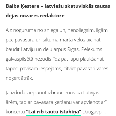
Baiba Ķestere
– l
atviešu skatuviskās tautas
dejas nozares redaktore
Aiz noguruma no sniega un, nenoliegsim, ilgām
pēc pavasara un siltuma martā vēlos aicināt
baudīt Latviju un deju ārpus Rīgas. Pelēkums
galvaspilsētā nezudīs līdz pat lapu plaukšanai,
tāpēc, pavisam iespējams, citviet pavasari varēs
noķert ātrāk.
Ja izdodas ieplānot izbraucienus pa Latvijas
ārēm, tad ar pavasara ķeršanu var apvienot arī
koncertu
“Lai rīb tautu istabiņa”
Daugavpilī,