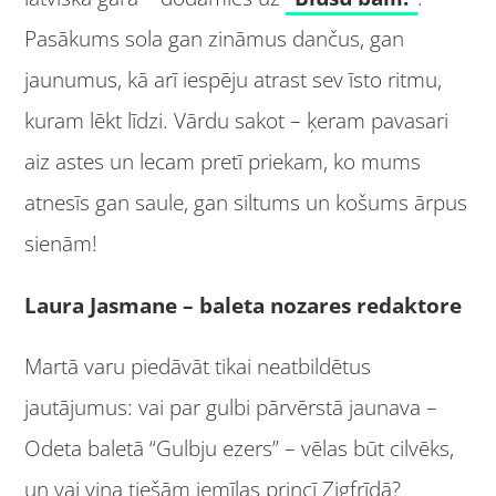
Pasākums sola gan zināmus dančus, gan
jaunumus, kā arī iespēju atrast sev īsto ritmu,
kuram lēkt līdzi. Vārdu sakot – ķeram pavasari
aiz astes un lecam pretī priekam, ko mums
atnesīs gan saule, gan siltums un košums ārpus
sienām!
Laura Jasmane
– baleta nozares redaktore
Martā varu piedāvāt tikai neatbildētus
jautājumus: vai par gulbi pārvērstā jaunava –
Odeta baletā “Gulbju ezers” – vēlas būt cilvēks,
un vai viņa tiešām iemīlas princī Zigfrīdā?