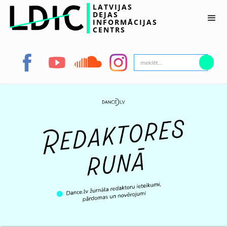
LATVIJAS
DEJAS
INFORMĀCIJAS
CENTRS