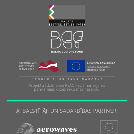
Projektu līdzfinansē REACT-EU finansējums
pandēmijas krīzes seku mazināšanai.
ATBALSTĪTĀJI UN SADARBĪBAS PARTNERI