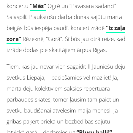
koncertu
“Mēs”
Ogrē un “Pavasara sadanci”
Salaspilī. Plaukstošu darba dunas sajūtu marta
beigās būs iespēja baudīt koncertizrādē
“Iz za
ļa
zo
ra”
Rēzeknē, “Gorā”. Šī būs jau otrā reize, kad
izrāde dodas pie skatītājiem ārpus Rīgas.
Tiem, kas jau nevar vien sagaidīt II Jauniešu deju
svētkus Liepājā, – paciešamies vēl mazliet! Jā,
martā deju kolektīviem sāksies repertuāra
pārbaudes skates, tomēr ļausim tām paiet un
svētku baudīšanai atvēlēsim maija mēnesi. Ja
gribas paķert prieka un bezbēdības sajūtu
latviskā garā – dodamies uz
“Blusu balli!”
.