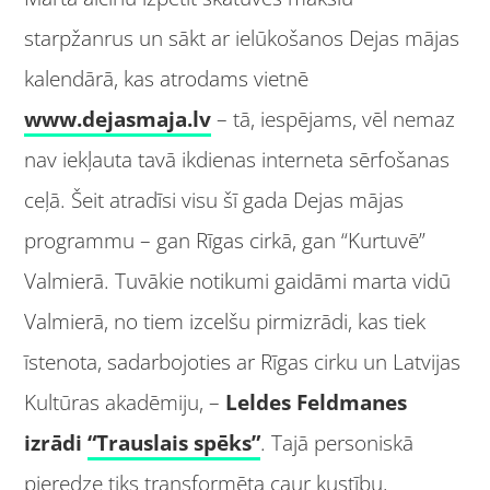
starpžanrus un sākt ar ielūkošanos Dejas mājas
kalendārā, kas atrodams vietnē
www.dejasmaja.lv
– tā, iespējams, vēl nemaz
nav iekļauta tavā ikdienas interneta sērfošanas
ceļā. Šeit atradīsi visu šī gada Dejas mājas
programmu – gan Rīgas cirkā, gan “Kurtuvē”
Valmierā. Tuvākie notikumi gaidāmi marta vidū
Valmierā, no tiem izcelšu pirmizrādi, kas tiek
īstenota, sadarbojoties ar Rīgas cirku un Latvijas
Kultūras akadēmiju, –
Leldes Feldmanes
izrādi
“Trauslais spēks”
. Tajā personiskā
pieredze tiks transformēta caur kustību,