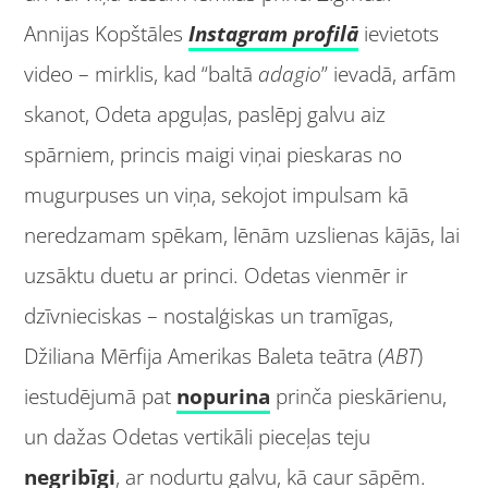
Annijas Kopštāles
Instagram profilā
ievietots
video – mirklis, kad “baltā
adagio
” ievadā, arfām
skanot, Odeta apguļas, paslēpj galvu aiz
spārniem, princis maigi viņai pieskaras no
mugurpuses un viņa, sekojot impulsam kā
neredzamam spēkam, lēnām uzslienas kājās, lai
uzsāktu duetu ar princi. Odetas vienmēr ir
dzīvnieciskas – nostalģiskas un tramīgas,
Džiliana Mērfija Amerikas Baleta teātra (
ABT
)
iestudējumā pat
nopurina
prinča pieskārienu,
un dažas Odetas vertikāli pieceļas teju
negribīgi
, ar nodurtu galvu, kā caur sāpēm.