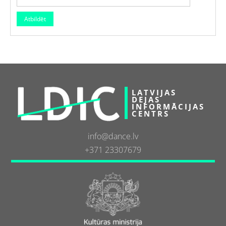
LATVIJAS
DEJAS
INFORMĀCIJAS
CENTRS
info@dance.lv
+371 23307679