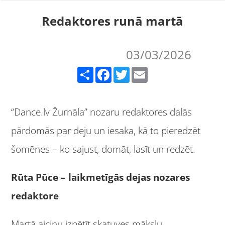
Redaktores runā martā
03/03/2026
Share
Facebook
Twitter
Email
“Dance.lv Žurnāla” nozaru redaktores dalās
pārdomās par deju un iesaka, kā to pieredzēt
šomēnes – ko sajust, domāt, lasīt un redzēt.
Rūta Pūce – laikmetīgās dejas nozares
redaktore
Martā aicinu izpētīt skatuves mākslu