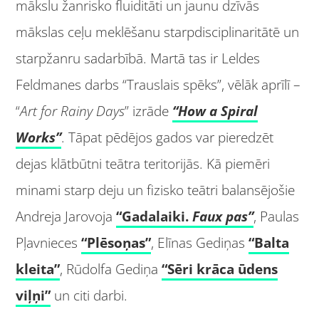
mākslu žanrisko fluiditāti un jaunu dzīvās
mākslas ceļu meklēšanu starpdisciplinaritātē un
starpžanru sadarbībā. Martā tas ir Leldes
Feldmanes darbs “Trauslais spēks”, vēlāk aprīlī –
“
Art for Rainy Days
” izrāde
“How a Spiral
Works”
. Tāpat pēdējos gados var pieredzēt
dejas klātbūtni teātra teritorijās. Kā piemēri
minami starp deju un fizisko teātri balansējošie
Andreja Jarovoja
“Gadalaiki.
Faux pas”
, Paulas
Pļavnieces
“Plēsoņas”
, Elīnas Gediņas
“Balta
kleita”
, Rūdolfa Gediņa
“Sēri krāca ūdens
viļņi”
un citi darbi.