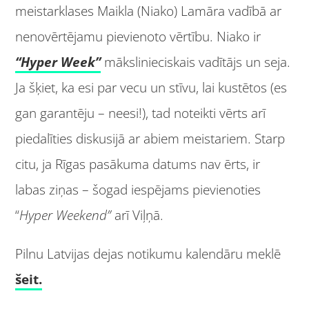
meistarklases Maikla (Niako) Lamāra vadībā ar
nenovērtējamu pievienoto vērtību. Niako ir
“Hyper Week”
mākslinieciskais vadītājs un seja.
Ja šķiet, ka esi par vecu un stīvu, lai kustētos (es
gan garantēju – neesi!), tad noteikti vērts arī
piedalīties diskusijā ar abiem meistariem. Starp
citu, ja Rīgas pasākuma datums nav ērts, ir
labas ziņas – šogad iespējams pievienoties
“
Hyper Weekend”
arī Viļņā.
Pilnu Latvijas dejas notikumu kalendāru meklē
šeit.