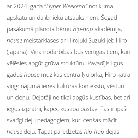
ar 2024. gada “
Hyper Weekend”
notikuma
apskatu un dalībnieku atsauksmēm. Šogad
pasākumā plānota bērnu
hip-hop
akadēmija,
house
meistarklases ar Hirojuki Suzuki jeb Hiro
(Japāna). Viņa nodarbības būs vērtīgas tiem, kuri
vēlēsies apgūt grūva struktūru. Pavadījis ilgus
gadus
house
mūzikas centrā Ņujorkā, Hiro katrā
vingrinājumā ienes kultūras kontekstu, vēsturi
un cieņu. Dejotāji ne tikai apgūs kustības, bet arī
iegūs izpratni, kāpēc kustība pastāv. Tas ir īpaši
svarīgi deju pedagogiem, kuri cenšas mācīt
house
deju. Tāpat paredzētas
hip-hop
dejas