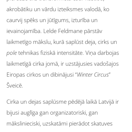
akrobātiku un vārdu izteiksmes valodā, ko
caurvij spēks un jūtīgums, izturība un
ievainojamība. Lelde Feldmane pārstāv
laikmetīgo mākslu, kurā saplūst deja, cirks un
pole
tehnikas fiziskā intensitāte. Viņa darbojas
laikmetīgā cirka jomā, ir uzstājusies vadošajos
Eiropas cirkos un dibinājusi “
Winter Circus
”
Šveicē.
Cirka un dejas saplūsme pēdējā laikā Latvijā ir
bijusi auglīga gan organizatoriski, gan
mākslinieciski, uzskatāmi pierādot skatuves