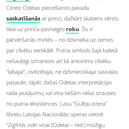
Citreiz Odetas piecelšanos pavada
saskatīšanās
ar princi, dažkārt skatiens vērsts
tikai uz prinča pasniegto
roku
. Šis ir
pārvēršanās mirklis – no dzīvnieka uz zemes
par cilvēku vertikālē. Putna simbols šajā baletā
nešaubīgi izmantots arī kā antonīms cilvēku
“labajai”, civilizētajai, ne dzīvnieciskajai savvaļas
pasaulei, tāpēc dažas Odetas interpretācijas
rada jautājumu, vai viņa tiešām vēlas izrauties
no putna eksistences. Lasu “Gulbju ezera”
libretu Latvijas Nacionālās operas vietnē:
“Zigfrīds zvēr viņai (Odetai – red.) mūžīgu