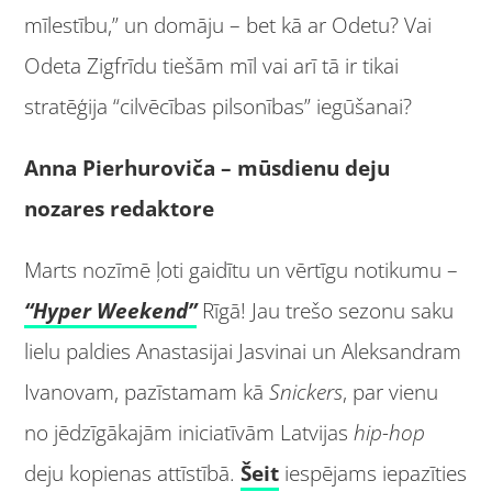
mīlestību,” un domāju – bet kā ar Odetu? Vai
Odeta Zigfrīdu tiešām mīl vai arī tā ir tikai
stratēģija “cilvēcības pilsonības” iegūšanai?
Anna Pierhuroviča
– m
ūsdienu deju
nozares redaktore
Marts nozīmē ļoti gaidītu un vērtīgu notikumu –
“Hyper Weekend”
Rīgā! Jau trešo sezonu saku
lielu paldies Anastasijai Jasvinai un Aleksandram
Ivanovam, pazīstamam kā
Snickers
, par vienu
no jēdzīgākajām iniciatīvām Latvijas
hip-hop
deju kopienas attīstībā.
Šeit
iespējams iepazīties