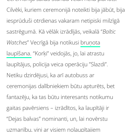
Cilvēki, kuriem ceremonijā noteikti bija jābūt, bija
iesprūduši otrdienas vakaram netipiski milzīgā
sastrēgumā. Kā vēlāk izrādījās, veikalā “
Baltic
Watches
” Vecrīgā bija notikusi
bruņota
laupīšana.
“Korķi” veidojās, jo, lai atrastu
laupītājus, policija veica operāciju ”Slazdi”.
Netiku dzirdējusi, ka arī autobuss ar
ceremonijas dalībniekiem būtu apturēts, bet
fantazēju, ka tas būtu interesants notikumu
gaitas pavērsiens – izrādītos, ka laupītāji ir
“Dejas balvas” nominanti, un, lai novērstu
uzmanību, viņi ar visiem nolaupītajiem