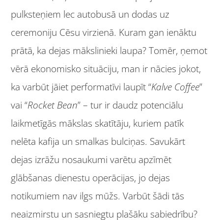
pulksteņiem lec autobusā un dodas uz
ceremoniju Cēsu virzienā. Kuram gan ienāktu
prātā, ka dejas mākslinieki laupa? Tomēr, ņemot
vērā ekonomisko situāciju, man ir nācies jokot,
ka varbūt jāiet performatīvi laupīt “
Kalve Coffee
”
vai “
Rocket Bean
” – tur ir daudz potenciālu
laikmetīgās mākslas skatītāju, kuriem patīk
nelēta kafija un smalkas bulciņas. Savukārt
dejas izrāžu nosaukumi varētu apzīmēt
glābšanas dienestu operācijas, jo dejas
notikumiem nav ilgs mūžs. Varbūt šādi tās
neaizmirstu un sasniegtu plašāku sabiedrību?