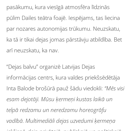
pasākumu, kura viesīgā atmosfēra līdzinās
pūlim Dailes teātra foajē. Iespējams, tas liecina
par nozares autonomijas trūkumu. Neuzskatu,
ka tā ir tikai dejas jomas pārstāvju atbildība. Bet
arī neuzskatu, ka nav.
“Dejas balvu” organizē Latvijas Dejas
informācijas centrs, kura valdes priekšsēdētāja
Inta Balode brošūrā pauž šādu viedokli:
“Mēs visi
esam dejotāji. Mūsu ķermeņi kustas laikā un
telpā redzamu un neredzamu horeogrāfu
vadībā. Multimediāli dejas uzvedumi ķermeņa