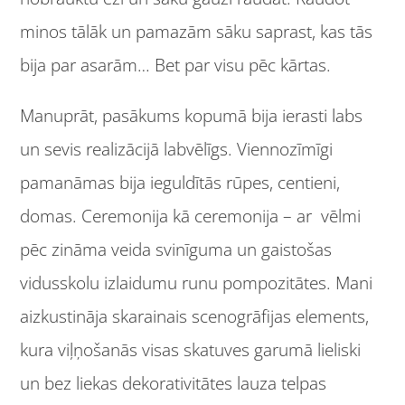
minos tālāk un pamazām sāku saprast, kas tās
bija par asarām… Bet par visu pēc kārtas.
Manuprāt, pasākums kopumā bija ierasti labs
un sevis realizācijā labvēlīgs. Viennozīmīgi
pamanāmas bija ieguldītās rūpes, centieni,
domas. Ceremonija kā ceremonija – ar vēlmi
pēc zināma veida svinīguma un gaistošas
vidusskolu izlaidumu runu pompozitātes. Mani
aizkustināja skarainais scenogrāfijas elements,
kura viļņošanās visas skatuves garumā lieliski
un bez liekas dekorativitātes lauza telpas