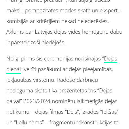
mākslu pompozitātes modes skatē un ekspertu
komisijās ar kritērijiem nekad neiederēsies.
Aklums par Latvijas dejas vides homogēno dabu
ir pārsteidzoši biedējošs.
Neilgi pirms šīs ceremonijas norisinājas “
Dejas
dienai
” veltīti pasākumi ar dejas pieejamības,
iekļautības virstēmu. Radošo darbnīcu
noslēguma skatē tika prezentētas trīs “Dejas
balvai” 2023/2024 nominētu laikmetīgās dejas
notikumu – dejas filmas “Dēls”, izrādes “Iekšas”
un “Leļļu nams” – fragmentu rekonstrukcijas tā