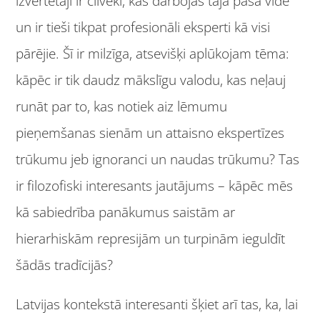
izvērtētāji ir cilvēki, kas darbojas tajā pašā vidē
un ir tieši tikpat profesionāli eksperti kā visi
pārējie. Šī ir milzīga, atsevišķi aplūkojam tēma:
kāpēc ir tik daudz mākslīgu valodu, kas neļauj
runāt par to, kas notiek aiz lēmumu
pieņemšanas sienām un attaisno ekspertīzes
trūkumu jeb ignoranci un naudas trūkumu? Tas
ir filozofiski interesants jautājums – kāpēc mēs
kā sabiedrība panākumus saistām ar
hierarhiskām represijām un turpinām ieguldīt
šādās tradīcijās?
Latvijas kontekstā interesanti šķiet arī tas, ka, lai