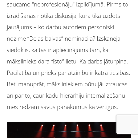
saucamo “neprofesionāļu” izpildījumā. Pirms to
izrādīšanas notika diskusija, kurā tika uzdots
jautājums – ko darbu autoriem personiski
nozīmē “Dejas balvas” nominācija? Izskanēja
viedoklis, ka tas ir apliecinājums tam, ka
mākslinieks dara
“
īsto” lietu. Ka darbs jāturpina.
Pacilātība un prieks par atzinību ir katra tiesības.
Bet, manuprāt, māksliniekiem būtu jāuztraucas
arī par to, caur kādu hierarhiju internalizēšanu
mēs redzam savus panākumus kā vērtīgus.