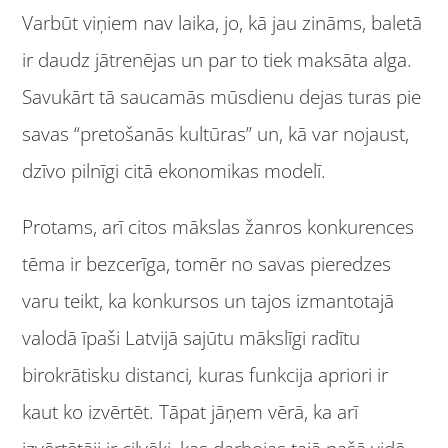
Varbūt viņiem nav laika, jo, kā jau zināms, baletā
ir daudz jātrenējas un par to tiek maksāta alga.
Savukārt tā saucamās mūsdienu dejas turas pie
savas “pretošanās kultūras” un, kā var nojaust,
dzīvo pilnīgi citā ekonomikas modelī.
Protams, arī citos mākslas žanros konkurences
tēma ir bezcerīga, tomēr no savas pieredzes
varu teikt, ka konkursos un tajos izmantotajā
valodā īpaši Latvijā sajūtu mākslīgi radītu
birokrātisku distanci
,
kuras funkcija apriori ir
kaut ko izvērtēt. Tāpat jāņem vērā, ka arī