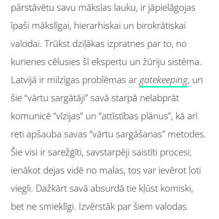
pārstāvētu savu mākslas lauku, ir jāpielāgojas
īpaši mākslīgai, hierarhiskai un birokrātiskai
valodai. Trūkst dziļākas izpratnes par to, no
kurienes cēlusies šī ekspertu un žūriju sistēma.
Latvijā ir milzīgas problēmas ar
gatekeeping
, un
šie “vārtu sargātāji” savā starpā nelabprāt
komunicē “vīzijas” un “attīstības plānus”, kā arī
reti apšauba savas “vārtu sargāšanas” metodes.
Šie visi ir sarežģīti, savstarpēji saistīti procesi;
ienākot dejas vidē no malas, tos var ievērot ļoti
viegli. Dažkārt savā absurdā tie kļūst komiski,
bet ne smieklīgi. Izvērstāk par šiem valodas