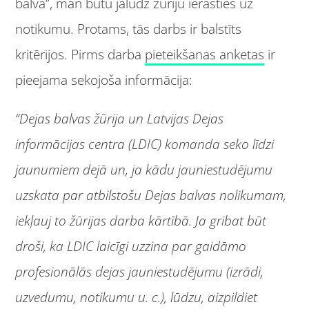
balvā”, man būtu jālūdz žūriju ierasties uz
notikumu. Protams, tās darbs ir balstīts
kritērijos. Pirms darba
pieteikšanas anketas
ir
pieejama sekojoša informācija:
“Dejas balvas žūrija un Latvijas Dejas
informācijas centra (LDIC) komanda seko līdzi
jaunumiem dejā un, ja kādu jauniestudējumu
uzskata par atbilstošu Dejas balvas nolikumam,
iekļauj to žūrijas darba kārtībā. Ja gribat būt
droši, ka LDIC laicīgi uzzina par gaidāmo
profesionālās dejas jauniestudējumu (izrādi,
uzvedumu, notikumu u. c.), lūdzu, aizpildiet