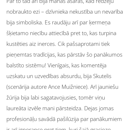
Par to tad arī bija manas asaras, kad redzēju
nobraukto ezi – dzīvnieka nekustība un nevarība
bija simboliska. Es raudāju arī par ķermeņa
šķietamo niecību attiecībā pret to, kas turpina
kustēties aiz inerces. Cik pašsaprotami tiek
pieņemtas tradīcijas, kas pārstāv šo panākumos
balstīto sistēmu! Vienīgais, kas komentēja
uzskatu un uzvedības absurdu, bija Skutelis
(scenārija autore Ance Muižniece). Arī jauniešu
žūrija bija labi sagatavojusies, tomēr viņu
laureāta izvēle mani pārsteidza. Dejas jomas
profesionāļu savādā pašilūzija par panākumiem
ir arī ignorance pret tiem, kuri šajā graciozo