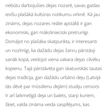
nebūtu darbojušies dejas nozarē, savas gaidas
ievīšu plašākā kultūras notikumu virknē. Kā jau
zināms, dejas nozares reālie apstākļi ir gan
ekonomiski, gan mākslinieciski pretrunīgi.
Domājot no plašāka skatpunkta, ir interesanti
un nozīmīgi, ka dažādu dejas žanru pārstāvji
sanāk kopā, veidojot viena vakara dejas cilvēku
kopienu. Tajā pārstāvēta gan skatuviskās tautas
dejas tradīcija, gan dažādu urbāno deju (Latvijā
tās dēvē par mūsdienu dejām) studiju censoņi.
Ir arī laikmetīgā deja un balets, starp kuriem,
šķiet, valda zināma veida saspīlējums, kas