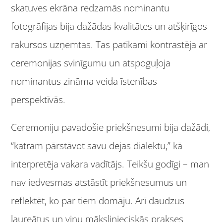
skatuves ekrāna redzamās nominantu
fotogrāfijas bija dažādas kvalitātes un atšķirīgos
rakursos uzņemtas. Tas patīkami kontrastēja ar
ceremonijas svinīgumu un atspoguļoja
nominantus zināma veida īstenības
perspektīvās.
Ceremoniju pavadošie priekšnesumi bija dažādi,
“katram pārstāvot savu dejas dialektu,” kā
interpretēja vakara vadītājs. Teikšu godīgi – man
nav iedvesmas atstāstīt priekšnesumus un
reflektēt, ko par tiem domāju. Arī daudzus
laureātus un viņu mākslinieciskās prakses