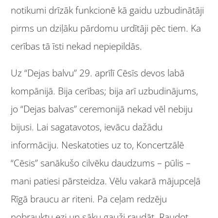
notikumi drīzāk funkcionē kā gaidu uzbudinātāji
pirms un dziļāku pārdomu urdītāji pēc tiem. Ka
cerības tā īsti nekad nepiepildās.
Uz “Dejas balvu” 29. aprīlī Cēsīs devos labā
kompānijā. Bija cerības; bija arī uzbudinājums,
jo “Dejas balvas” ceremonijā nekad vēl nebiju
bijusi. Lai sagatavotos, ievācu dažādu
informāciju. Neskatoties uz to, Koncertzālē
“Cēsis” sanākušo cilvēku daudzums – pūlis –
mani patiesi pārsteidza. Vēlu vakarā mājupceļā
Rīgā braucu ar riteni. Pa ceļam redzēju
nobrauktu ezi un sāku gauži raudāt. Raudot