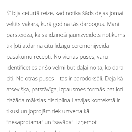
Šī bija ceturtā reize, kad notika šāds dejas jomai
veltīts vakars, kurā godina tās darboņus. Mani
pārsteidza, ka salīdzinoši jaunizveidots notikums
tik ļoti atdarina citu līdzīgu ceremonijveida
pasākumu recepti. No vienas puses, varu
identificēties ar šo vēlmi būt daļai no tā, ko dara
citi. No otras puses – tas ir parodoksāli. Deja kā
atsevišķa, patstāvīga, izpausmes formās pat ļoti
dažāda mākslas disciplīna Latvijas kontekstā ir
tikusi un joprojām tiek uztverta kā
“nesaprotama
”
un “savāda”. Izņemot