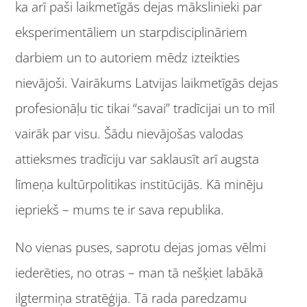
ka arī paši laikmetīgās dejas mākslinieki par
eksperimentāliem un starpdisciplināriem
darbiem un to autoriem mēdz izteikties
nievājoši. Vairākums Latvijas laikmetīgās dejas
profesionāļu tic tikai “savai” tradīcijai
un to mīl
vairāk par visu. Šādu nievājošas valodas
attieksmes tradīciju var saklausīt arī augsta
līmeņa kultūrpolitikas institūcijās. Kā minēju
iepriekš – mums te ir sava republika.
No vienas puses, saprotu dejas jomas vēlmi
iederēties, no otras – man tā nešķiet labākā
ilgtermiņa stratēģija. Tā rada paredzamu