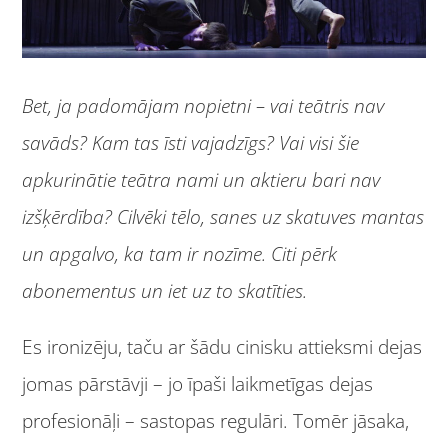
Bet, ja padomājam nopietni – vai teātris nav
savāds? Kam tas īsti vajadzīgs? Vai visi šie
apkurinātie teātra nami un aktieru bari nav
izšķērdība? Cilvēki tēlo, sanes uz skatuves mantas
un apgalvo, ka tam ir nozīme. Citi pērk
abonementus un iet uz to skatīties.
Es ironizēju, taču ar šādu cinisku attieksmi dejas
jomas pārstāvji – jo īpaši laikmetīgas dejas
profesionāļi – sastopas regulāri. Tomēr jāsaka,