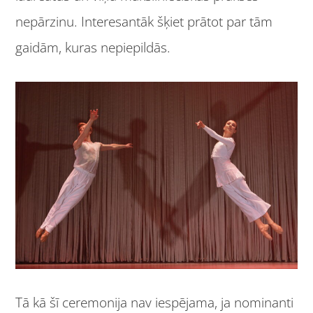
nepārzinu. Interesantāk šķiet prātot par tām
gaidām, kuras nepiepildās.
Tā kā šī ceremonija nav iespējama, ja nominanti