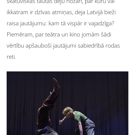
skatuviskās tautas deju nozari, par kuru vai
ikkatram ir dzīvas atmiņas, deja Latvijā bieži
raisa jautājumu: kam tā vispār ir vajadzīga?
Piemēram, par teātra un kino jomām šādi
vērtību apšauboši jautājumi sabiedrībā rodas
reti.