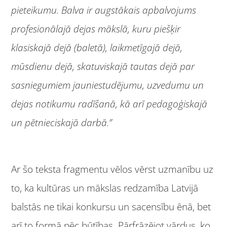
pieteikumu. Balva ir augstākais apbalvojums
profesionālajā dejas mākslā, kuru piešķir
klasiskajā dejā (baletā), laikmetīgajā dejā,
mūsdienu dejā, skatuviskajā tautas dejā par
sasniegumiem jauniestudējumu, uzvedumu un
dejas notikumu radīšanā, kā arī pedagoģiskajā
un pētnieciskajā darbā.”
Ar šo teksta fragmentu vēlos vērst uzmanību uz
to, ka kultūras un mākslas redzamība Latvijā
balstās ne tikai konkursu un sacensību ēnā, bet
arī to formā pēc būtības. Pārfrāzējot vārdus, ko