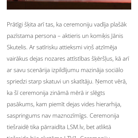
Prātīgi šķita arī tas, ka ceremoniju vadīja plašāk
pazīstama persona – aktieris un komiķis Jānis
Skutelis. Ar satīrisku attieksmi viņš atzīmēja
vairākus dejas nozares attīstības šķēršļus, kā arī
ar savu scenārija izpildījumu mazināja sociālo
spriedzi starp skatuvi un skatītāju. Ņemot vērā,
ka šī ceremonija zināmā mērā ir slēgts
pasākums, kam piemīt dejas vides hierarhija,
saspringums nav maznozīmīgs. Ceremonija
tiešraidē tika pārraidīta LSM.lv, bet atliktā