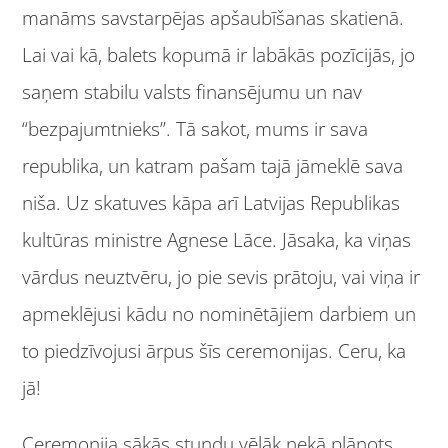
manāms savstarpējas apšaubīšanas skatienā.
Lai vai kā, balets kopumā ir labākās pozīcijās, jo
saņem stabilu valsts finansējumu un nav
“bezpajumtnieks”. Tā sakot, mums ir sava
republika, un katram pašam tajā jāmeklē sava
niša. Uz skatuves kāpa arī Latvijas Republikas
kultūras ministre Agnese Lāce. Jāsaka, ka viņas
vārdus neuztvēru, jo pie sevis prātoju, vai viņa ir
apmeklējusi kādu no nominētājiem darbiem un
to piedzīvojusi ārpus šīs ceremonijas. Ceru, ka
jā!
Ceremonija sākās stundu vēlāk nekā plānots.