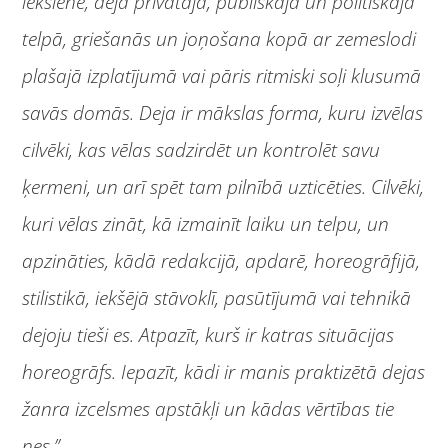
iekšienē, deja privātajā, publiskajā un politiskajā
telpā, griešanās un joņošana kopā ar zemeslodi
plašajā izplatījumā vai pāris ritmiski soļi klusumā
savās domās. Deja ir mākslas forma, kuru izvēlas
cilvēki, kas vēlas sadzirdēt un kontrolēt savu
ķermeni, un arī spēt tam pilnībā uzticēties. Cilvēki,
kuri vēlas zināt, kā izmainīt laiku un telpu, un
apzināties, kādā redakcijā, apdarē, horeogrāfijā,
stilistikā, iekšējā stāvoklī, pasūtījumā vai tehnikā
dejoju tieši es. Atpazīt, kurš ir katras situācijas
horeogrāfs. Iepazīt, kādi ir manis praktizētā dejas
žanra izcelsmes apstākļi un kādas vērtības tie
nes.”