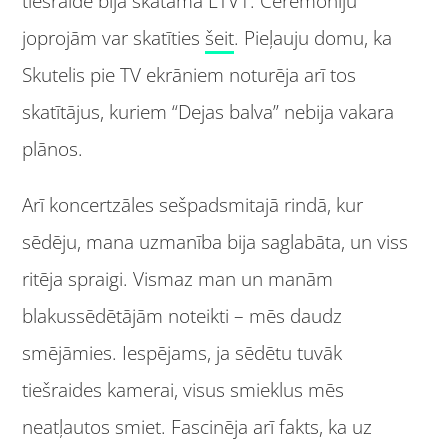
tiešraide bija skatāma LTV1. Ceremoniju
joprojām var skatīties
šeit
. Pieļauju domu, ka
Skutelis pie TV ekrāniem noturēja arī tos
skatītājus, kuriem “Dejas balva” nebija vakara
plānos.
Arī koncertzāles sešpadsmitajā rindā, kur
sēdēju, mana uzmanība bija saglabāta, un viss
ritēja spraigi. Vismaz man un manām
blakussēdētājām noteikti – mēs daudz
smējāmies. Iespējams, ja sēdētu tuvāk
tiešraides kamerai, visus smieklus mēs
neatļautos smiet. Fascinēja arī fakts, ka uz