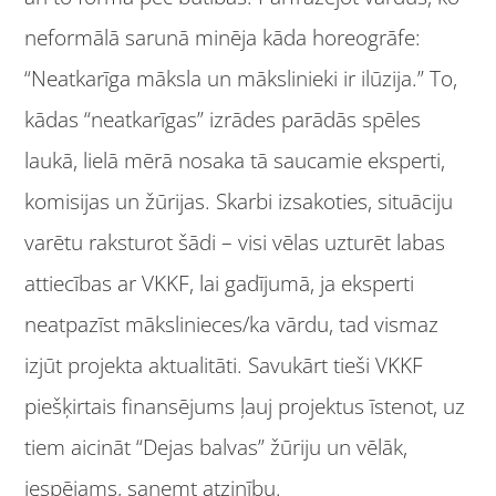
neformālā sarunā minēja kāda horeogrāfe:
“Neatkarīga māksla un mākslinieki ir ilūzija.” To,
kādas “neatkarīgas” izrādes parādās spēles
laukā,
lielā mērā nosaka tā saucamie eksperti,
komisijas un žūrijas. Skarbi izsakoties, situāciju
varētu raksturot šādi – visi vēlas uzturēt labas
attiecības ar VKKF, lai gadījumā, ja eksperti
neatpazīst mākslinieces/ka vārdu, tad vismaz
izjūt projekta aktualitāti. Savukārt tieši VKKF
piešķirtais finansējums ļauj projektus īstenot, uz
tiem aicināt “Dejas balvas” žūriju un vēlāk,
iespējams, saņemt atzinību.