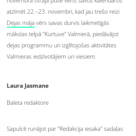
novembra otrajā pusē vērts savos kalendāros
atzīmēt 22.–23. novembri, kad jau trešo reizi
Dejas māja
vērs savas durvis laikmetīgās
mākslas telpā “Kurtuve” Valmierā, piedāvājot
dejas programmu un izglītojošas aktivitātes
Valmieras iedzīvotājiem un viesiem.
Laura Jasmane
Baleta redaktore
Sapulcē runājot par “Redakcija iesaka” sadaļas