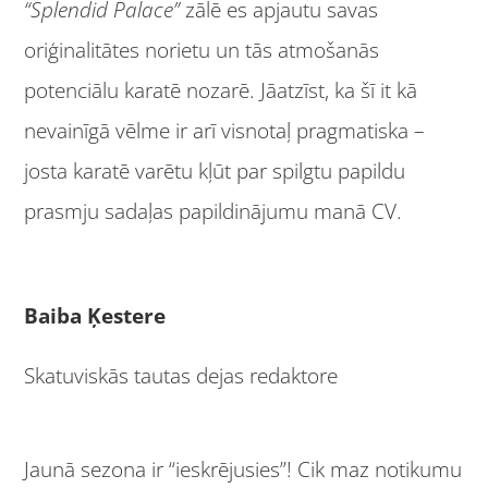
“Splendid Palace”
zālē es apjautu savas
oriģinalitātes norietu un tās atmošanās
potenciālu karatē nozarē. Jāatzīst, ka šī it kā
nevainīgā vēlme ir arī visnotaļ pragmatiska –
josta karatē varētu kļūt par spilgtu papildu
prasmju sadaļas papildinājumu manā CV.
Baiba Ķestere
Skatuviskās tautas dejas redaktore
Jaunā sezona ir “ieskrējusies”! Cik maz notikumu