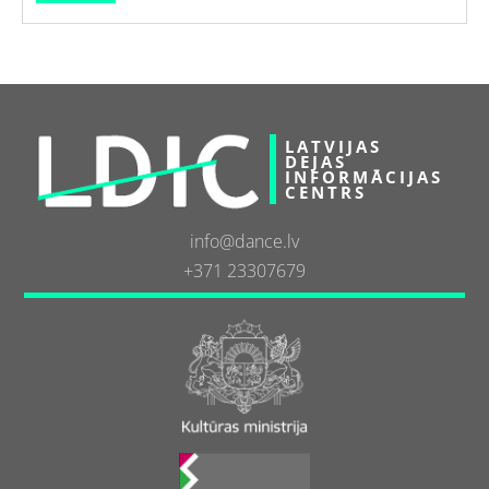
LATVIJAS
DEJAS
INFORMĀCIJAS
CENTRS
info@dance.lv
+371 23307679