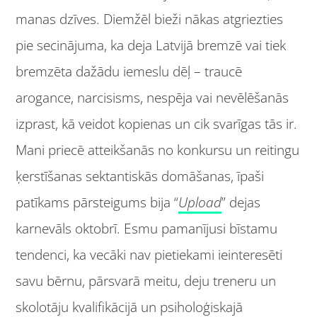
manas dzīves. Diemžēl bieži nākas atgriezties
pie secinājuma, ka deja Latvijā bremzē vai tiek
bremzēta dažādu iemeslu dēļ – traucē
arogance, narcisisms, nespēja vai nevēlēšanās
izprast, kā veidot kopienas un cik svarīgas tās ir.
Mani priecē atteikšanās no konkursu un reitingu
ķerstīšanas sektantiskās domāšanas, īpaši
patīkams pārsteigums bija “
Upload
” dejas
karnevāls oktobrī. Esmu pamanījusi bīstamu
tendenci, ka vecāki nav pietiekami ieinteresēti
savu bērnu, pārsvarā meitu, deju treneru un
skolotāju kvalifikācijā un psiholoģiskajā