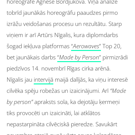
horeogrāfe Agnese Bordjukova. Viņa analizē
tobrīd jaunākās horeogrāfu paaudzes pirmo
izrāžu veidošanas procesu un rezultātu. Starp
viņiem ir arī Artūrs Nīgalis, kura diplomdarbs
šogad iekļuva platformas
“
Aerowaves
”
Top 20,
bet jaunākais darbs
“
Made by Person
”
pirmizrādi
piedzīvos 14. novembrī Rīgas cirka arēnā.
Nīgalis jau
intervijā
maijā dalījās, ka viņu interesē
cilvēka spēju robežas un izaicinājumi. Arī
“Made
by person”
apraksts sola, ka dejotāju ķermeņi
tiks provocēti un izaicināti, lai atklātos
nepastarpināta cilvēciskā pieredze. Savukārt