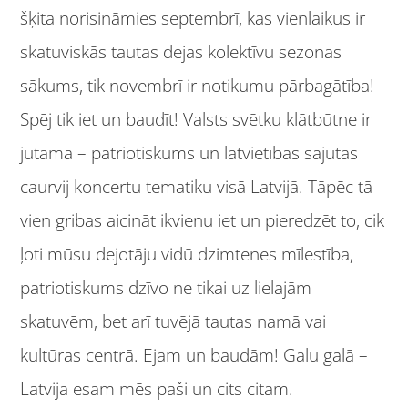
šķita norisināmies septembrī, kas vienlaikus ir
skatuviskās tautas dejas kolektīvu sezonas
sākums, tik novembrī ir notikumu pārbagātība!
Spēj tik iet un baudīt! Valsts svētku klātbūtne ir
jūtama – patriotiskums un latvietības sajūtas
caurvij koncertu tematiku visā Latvijā. Tāpēc tā
vien gribas aicināt ikvienu iet un pieredzēt to, cik
ļoti mūsu dejotāju vidū dzimtenes mīlestība,
patriotiskums dzīvo ne tikai uz lielajām
skatuvēm, bet arī tuvējā tautas namā vai
kultūras centrā. Ejam un baudām! Galu galā –
Latvija esam mēs paši un cits citam.