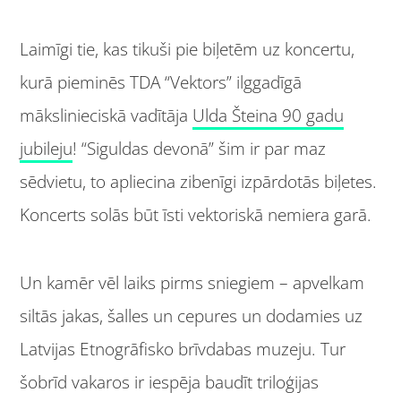
Laimīgi tie, kas tikuši pie biļetēm uz koncertu,
kurā pieminēs TDA “Vektors” ilggadīgā
mākslinieciskā vadītāja
Ulda Šteina 90 gadu
jubileju
! “Siguldas devonā” šim ir par maz
sēdvietu, to apliecina zibenīgi izpārdotās biļetes.
Koncerts solās būt īsti vektoriskā nemiera garā.
Un kamēr vēl laiks pirms sniegiem – apvelkam
siltās jakas, šalles un cepures un dodamies uz
Latvijas Etnogrāfisko brīvdabas muzeju. Tur
šobrīd vakaros ir iespēja baudīt triloģijas