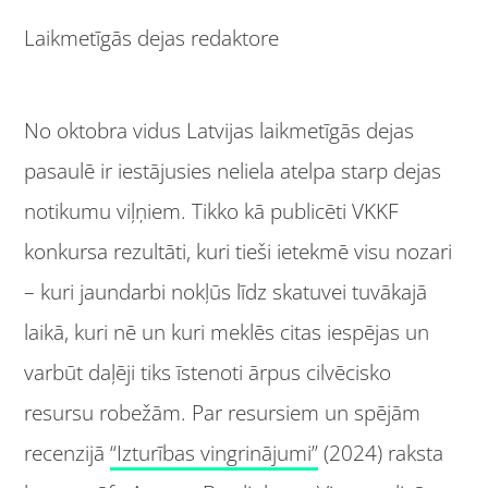
Laikmetīgās dejas redaktore
No oktobra vidus Latvijas laikmetīgās dejas
pasaulē ir iestājusies neliela atelpa starp dejas
notikumu viļņiem. Tikko kā publicēti VKKF
konkursa rezultāti, kuri tieši ietekmē visu nozari
– kuri jaundarbi nokļūs līdz skatuvei tuvākajā
laikā, kuri nē un kuri meklēs citas iespējas un
varbūt daļēji tiks īstenoti ārpus cilvēcisko
resursu robežām. Par resursiem un spējām
recenzijā
“Izturības vingrinājumi”
(2024) raksta