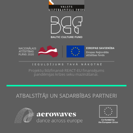
Projektu līdzfinansē REACT-EU finansējums
pandēmijas krīzes seku mazināšanai.
ATBALSTĪTĀJI UN SADARBĪBAS PARTNERI