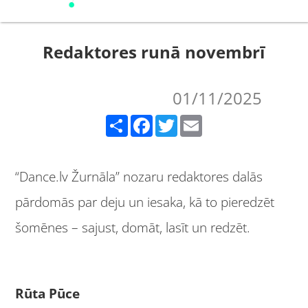
Redaktores runā novembrī
01/11/2025
Share
Facebook
Twitter
Email
“Dance.lv Žurnāla” nozaru redaktores dalās
pārdomās par deju un iesaka, kā to pieredzēt
šomēnes – sajust, domāt, lasīt un redzēt.
Rūta Pūce