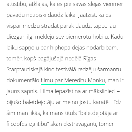
attīstību, atklājās, ka es pie savas slejas vienmēr
pavadu netipiski daudz laika. Jāatzīst, ka es
vispār mēdzu strādāt pārāk daudz, tāpēc jau
diezgan ilgi meklēju sev piemērotu hobiju. Kādu
laiku sapņoju par hiphopa dejas nodarbībām,
tomēr, kopš pagājušajā nedēļā Rīgas
Starptautiskajā kino festivālā redzēju šarmantu
dokumentālo
filmu par Mereditu Monku
, man ir
jauns sapnis. Filma iepazīstina ar mākslinieci –
bijušo baletdejotāju ar melno jostu karatē. Līdz
šim man likās, ka mans tituls “baletdejotāja ar
filozofes izglītību” skan ekstravaganti, tomēr