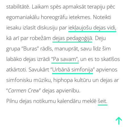
stabilitātē. Laikam spēs apmaksāt terapiju pēc
egomaniakālu horeogrāfu ietekmes. Noteikti
iesaku izlasīt diskusiju par
iekļaujošu dejas vidi,
kā arī par robežām
dejas pedagoģijā
. Deju
grupa “Buras” rādīs, manuprāt, savu līdz šim
labāko dejas izrādi
“Pa savam”,
un es to skatīšos
atkārtoti. Savukārt “
Urbānā simfonija
” apvienos
simfonisku mūziku, hiphopa kultūru un dejas ar
“
Carmen Crew
” dejas apvienību.
Pilnu dejas notikumu kalendāru meklē
šeit.