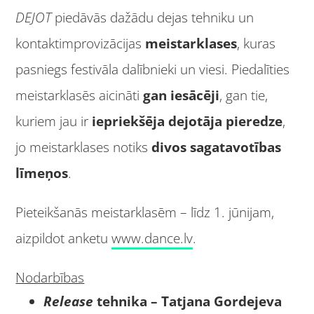
DEJOT
piedāvās dažādu dejas tehniku un
kontaktimprovizācijas
meistarklases
, kuras
pasniegs festivāla dalībnieki un viesi. Piedalīties
meistarklasēs aicināti
gan iesācēji
, gan tie,
kuriem jau ir
iepriekšēja dejotāja pieredze
,
jo meistarklases notiks
divos sagatavotības
līmeņos
.
Pieteikšanās meistarklasēm – līdz 1. jūnijam,
aizpildot anketu
www.dance.lv
.
Nodarbības
Release
tehnika – Tatjana Gordejeva