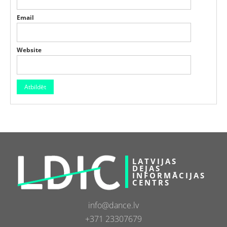
Email
Website
LATVIJAS
DEJAS
INFORMĀCIJAS
CENTRS
info@dance.lv
+371 23307679