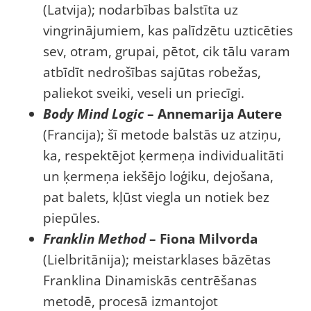
(Latvija); nodarbības balstīta uz
vingrinājumiem, kas palīdzētu uzticēties
sev, otram, grupai, pētot, cik tālu varam
atbīdīt nedrošības sajūtas robežas,
paliekot sveiki, veseli un priecīgi.
Body Mind Logic
– Annemarija Autere
(Francija); šī metode balstās uz atziņu,
ka, respektējot ķermeņa individualitāti
un ķermeņa iekšējo loģiku, dejošana,
pat balets, kļūst viegla un notiek bez
piepūles.
Franklin Method
– Fiona Milvorda
(Lielbritānija); meistarklases bāzētas
Franklina Dinamiskās centrēšanas
metodē, procesā izmantojot