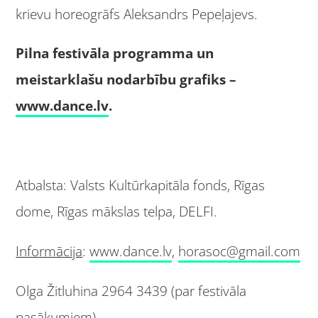
krievu horeogrāfs Aleksandrs Pepeļajevs.
Pilna festivāla programma un
meistarklašu nodarbību grafiks –
www.dance.lv
.
Atbalsta: Valsts Kultūrkapitāla fonds, Rīgas
dome, Rīgas mākslas telpa, DELFI.
Informācija
:
www.dance.lv
,
horasoc@gmail.com
Olga Žitluhina 2964 3439 (par festivāla
pasākumiem)