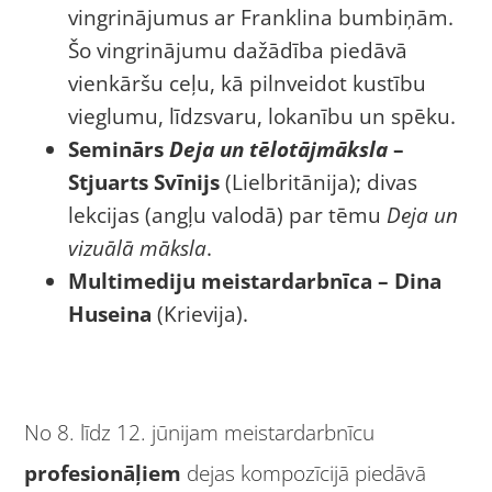
vingrinājumus ar Franklina bumbiņām.
Šo vingrinājumu dažādība piedāvā
vienkāršu ceļu, kā pilnveidot kustību
vieglumu, līdzsvaru, lokanību un spēku.
Seminārs
Deja un tēlotājmāksla
–
Stjuarts Svīnijs
(Lielbritānija); divas
lekcijas (angļu valodā) par tēmu
Deja un
vizuālā māksla
.
Multimediju meistardarbnīca – Dina
Huseina
(Krievija).
No 8. līdz 12. jūnijam meistardarbnīcu
profesionāļiem
dejas kompozīcijā piedāvā