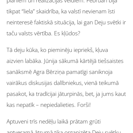
plāniem un realizācijas veidiem. Februārī bija
tikpat “liela” skaidrība, ka valstī nevienam īsti
neinteresē faktiskā situācija, lai gan Deju svētki ir
taču valsts vērtība. Es kļūdos?
Tā deju kūka, ko pieminēju iepriekš, kļuva
aizvien labāka. Jūnija sākumā kārtējā tiešsaistes
sanāksmē Agra Bērziņa pamatīgi saniknoja
vairākus diskusijas dalībniekus, vienā teikumā
pasakot, ka tradīcijai jāturpinās, bet, ja jums kaut
kas nepatīk – nepiedalieties. Forši!
Aptuveni trīs nedēļu laikā prātam grūti
aptveramā ātrumā tika organizēta Deju svētku