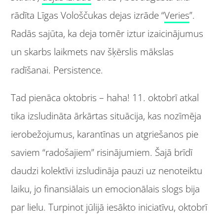
rādīta Līgas Vološčukas dejas izrāde “
Veries
”.
Radās sajūta, ka deja tomēr iztur izaicinājumus
un skarbs laikmets nav šķērslis mākslas
radīšanai. Persistence.
Tad pienāca oktobris – haha! 11. oktobrī atkal
tika izsludināta ārkārtas situācija, kas nozīmēja
ierobežojumus, karantīnas un atgriešanos pie
saviem “radošajiem” risinājumiem. Šajā brīdī
daudzi kolektīvi izsludināja pauzi uz nenoteiktu
laiku, jo finansiālais un emocionālais slogs bija
par lielu. Turpinot jūlijā iesākto iniciatīvu, oktobrī