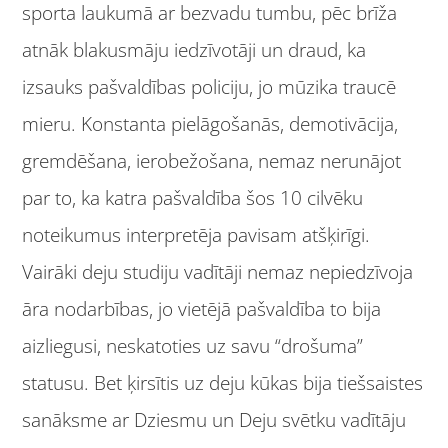
sporta laukumā ar bezvadu tumbu, pēc brīža
atnāk blakusmāju iedzīvotāji un draud, ka
izsauks pašvaldības policiju, jo mūzika traucē
mieru. Konstanta pielāgošanās, demotivācija,
gremdēšana, ierobežošana, nemaz nerunājot
par to, ka katra pašvaldība šos 10 cilvēku
noteikumus interpretēja pavisam atšķirīgi.
Vairāki deju studiju vadītāji nemaz nepiedzīvoja
āra nodarbības, jo vietējā pašvaldība to bija
aizliegusi, neskatoties uz savu “drošuma”
statusu. Bet ķirsītis uz deju kūkas bija tiešsaistes
sanāksme ar Dziesmu un Deju svētku vadītāju