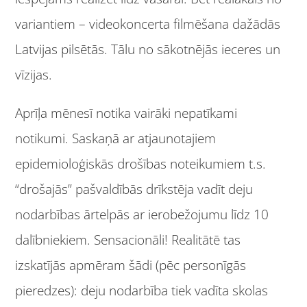
variantiem – videokoncerta filmēšana dažādās
Latvijas pilsētās. Tālu no sākotnējās ieceres un
vīzijas.
Aprīļa mēnesī notika vairāki nepatīkami
notikumi. Saskaņā ar atjaunotajiem
epidemioloģiskās drošības noteikumiem t.s.
“drošajās” pašvaldībās drīkstēja vadīt deju
nodarbības ārtelpās ar ierobežojumu līdz 10
dalībniekiem. Sensacionāli! Realitātē tas
izskatījās apmēram šādi (pēc personīgās
pieredzes): deju nodarbība tiek vadīta skolas