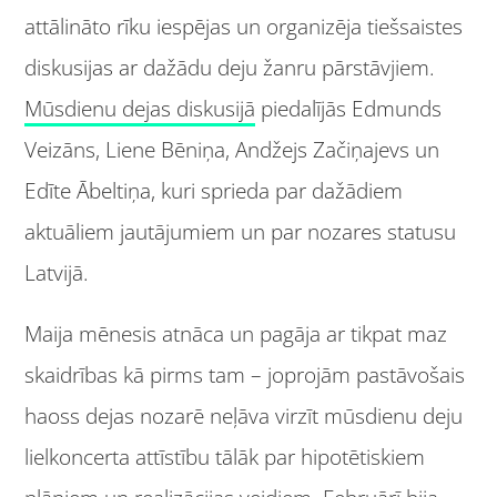
attālināto rīku iespējas un organizēja tiešsaistes
diskusijas ar dažādu deju žanru pārstāvjiem.
Mūsdienu dejas diskusijā
piedalījās Edmunds
Veizāns, Liene Bēniņa, Andžejs Začiņajevs un
Edīte Ābeltiņa, kuri sprieda par dažādiem
aktuāliem jautājumiem un par nozares statusu
Latvijā.
Maija mēnesis atnāca un pagāja ar tikpat maz
skaidrības kā pirms tam – joprojām pastāvošais
haoss dejas nozarē neļāva virzīt mūsdienu deju
lielkoncerta attīstību tālāk par hipotētiskiem