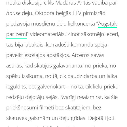
notika diskusiju cikls Madaras Antas vadībā par
house
deju. Oktobra beigās LTV pirmizrādi
piedzīvoja mūsdienu deju lielkoncerta “
Augstāk
par zemi
” videomateriāls. Zinot sākotnējo ieceri,
tas bija labākais, ko radošā komanda spēja
paveikt esošajos apstākļos. Atceros savas
asaras, kad skatījos galavariantu: no prieka, no
spēku izsīkuma, no tā, cik daudz darba un laika
ieguldīts, bet galvenokārt – no tā, cik lielu prieku
redzēju dejotāju sejās. Svarīgi neaizmirst, ka šie
priekšnesumi filmēti bez skatītājiem, bez
skatuves gaismām un deju grīdas. Dejotāji ļoti