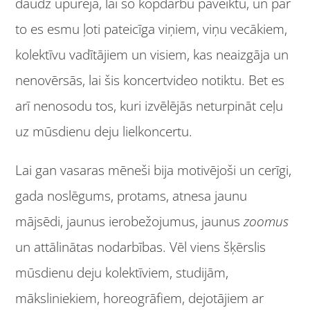
daudz upurēja, lai šo kopdarbu paveiktu, un par
to es esmu ļoti pateicīga viņiem, viņu vecākiem,
kolektīvu vadītājiem un visiem, kas neaizgāja un
nenovērsās, lai šis koncertvideo notiktu. Bet es
arī nenosodu tos, kuri izvēlējās neturpināt ceļu
uz mūsdienu deju lielkoncertu.
Lai gan vasaras mēneši bija motivējoši un cerīgi,
gada noslēgums, protams, atnesa jaunu
mājsēdi, jaunus ierobežojumus, jaunus
zoomus
un attālinātas nodarbības. Vēl viens šķērslis
mūsdienu deju kolektīviem, studijām,
māksliniekiem, horeogrāfiem, dejotājiem ar