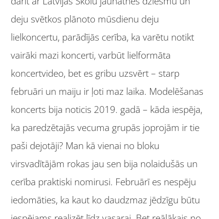
darīt ar Latvijas Skolu jaunatnes dziesmu un
deju svētkos plānoto mūsdienu deju
lielkoncertu, parādījās cerība, ka varētu notikt
vairāki mazi koncerti, varbūt lielformāta
koncertvideo, bet es gribu uzsvērt – starp
februāri un maiju ir ļoti maz laika. Modelēšanas
koncerts bija noticis 2019. gadā – kāda iespēja,
ka paredzētajās vecuma grupās joprojām ir tie
paši dejotāji? Man kā vienai no bloku
virsvadītājām rokas jau sen bija nolaidušās un
cerība praktiski nomirusi. Februārī es nespēju
iedomāties, ka kaut ko daudzmaz jēdzīgu būtu
iespējams realizēt līdz vasarai. Bet reālākais no