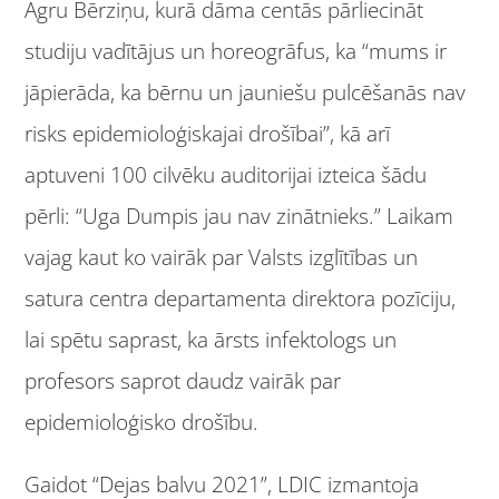
Agru Bērziņu, kurā dāma centās pārliecināt
studiju vadītājus un horeogrāfus, ka “mums ir
jāpierāda, ka bērnu un jauniešu pulcēšanās nav
risks epidemioloģiskajai drošībai”, kā arī
aptuveni 100 cilvēku auditorijai izteica šādu
pērli: “Uga Dumpis jau nav zinātnieks.” Laikam
vajag kaut ko vairāk par Valsts izglītības un
satura centra departamenta direktora pozīciju,
lai spētu saprast, ka ārsts infektologs un
profesors saprot daudz vairāk par
epidemioloģisko drošību.
Gaidot “Dejas balvu 2021”, LDIC izmantoja