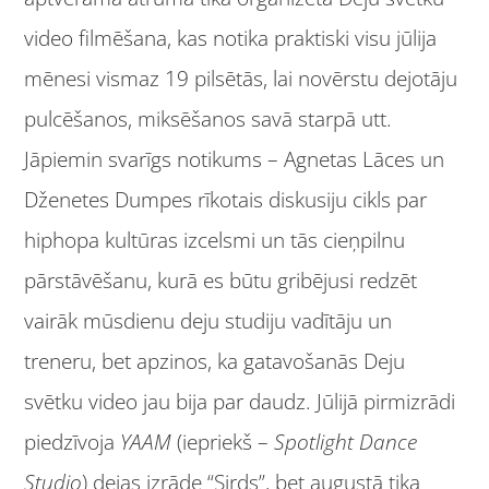
video filmēšana, kas notika praktiski visu jūlija
mēnesi vismaz 19 pilsētās, lai novērstu dejotāju
pulcēšanos, miksēšanos savā starpā utt.
Jāpiemin svarīgs notikums – Agnetas Lāces un
Dženetes Dumpes rīkotais diskusiju cikls par
hiphopa kultūras izcelsmi un tās cieņpilnu
pārstāvēšanu, kurā es būtu gribējusi redzēt
vairāk mūsdienu deju studiju vadītāju un
treneru, bet apzinos, ka gatavošanās Deju
svētku video jau bija par daudz. Jūlijā pirmizrādi
piedzīvoja
YAAM
(iepriekš –
Spotlight Dance
Studio
)
dejas izrāde
“Sirds”, bet augustā tika