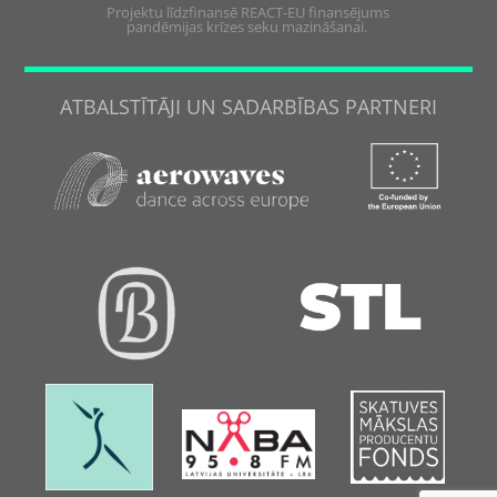
Projektu līdzfinansē REACT-EU finansējums
pandēmijas krīzes seku mazināšanai.
ATBALSTĪTĀJI UN SADARBĪBAS PARTNERI