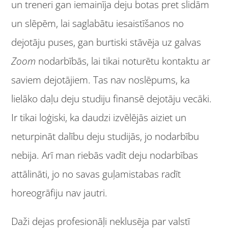
un treneri gan iemainīja deju botas pret slidām
un slēpēm, lai saglabātu iesaistīšanos no
dejotāju puses, gan burtiski stāvēja uz galvas
Zoom
nodarbībās, lai tikai noturētu kontaktu ar
saviem dejotājiem. Tas nav noslēpums, ka
lielāko daļu deju studiju finansē dejotāju vecāki.
Ir tikai loģiski, ka daudzi izvēlējās aiziet un
neturpināt dalību deju studijās, jo nodarbību
nebija. Arī man riebās vadīt deju nodarbības
attālināti, jo no savas guļamistabas radīt
horeogrāfiju nav jautri.
Daži dejas profesionāļi neklusēja par valstī