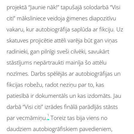
projektā “Jaunie nāk!” tapušajā solodarbā “Visi
citi” māksliniece veidoja ģimenes diapozitīvu
vakaru, kur autobiogrāfija saplūda ar fikciju. Uz
skatuves projicētie attēli varēja būt gan viņas
radinieki, gan pilnīgi sveši cilvēki, savukārt
stāstījums nepārtraukti mainīja šo attēlu
nozīmes. Darbs spēlējās ar autobiogrāfijas un
fikcijas robežu, radot neziņu par to, kas
patiesībā ir dokumentāls un kas izdomāts. Jau
darbā “Visi citi” izrādes finālā parādījās stāsts
1
par vecmāmiņu.
Toreiz tas bija viens no
daudziem autobiogrāfiskiem pavedieniem,