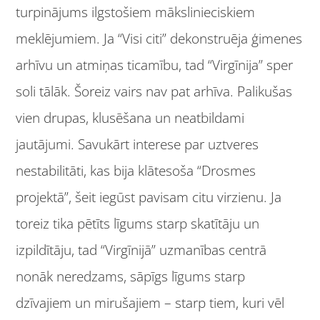
turpinājums ilgstošiem mākslinieciskiem
meklējumiem. Ja “Visi citi” dekonstruēja ģimenes
arhīvu un atmiņas ticamību, tad “Virgīnija” sper
soli tālāk. Šoreiz vairs nav pat arhīva. Palikušas
vien drupas, klusēšana un neatbildami
jautājumi. Savukārt interese par uztveres
nestabilitāti, kas bija klātesoša “Drosmes
projektā”, šeit iegūst pavisam citu virzienu. Ja
toreiz tika pētīts līgums starp skatītāju un
izpildītāju, tad “Virgīnijā” uzmanības centrā
nonāk neredzams, sāpīgs līgums starp
dzīvajiem un mirušajiem – starp tiem, kuri vēl