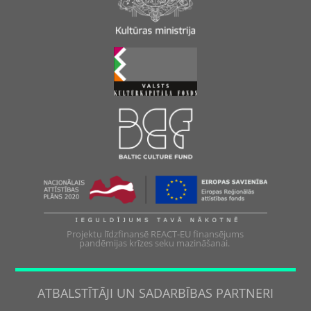
Projektu līdzfinansē REACT-EU finansējums
pandēmijas krīzes seku mazināšanai.
ATBALSTĪTĀJI UN SADARBĪBAS PARTNERI