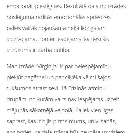
emocionāli pieslēgties. Rezultātā daļa no izrādes
noslēguma radītās emocionālās spriedzes
paliek vairāk nojaušama nekā līdz galam
izdzīvojama. Tomēr iespējams, ka tieši šis
iztrūkums ir darba būtība.
Man izrāde “Virgīnija” ir par neiespējamību
piekļūt pagātnei un par cilvēka vēlmi šajos
tukšumos atrast sevi. Tā līdzinās atmiņu
drupām, no kurām vairs nav iespējams uzcelt
māju tās sākotnējā veidolā. Paliek vien ilgas
saprast, kas ir bijis pirms mums, un vilšanās,
apzinoties, ka daļa stāsta būs zaudēta uz visiem