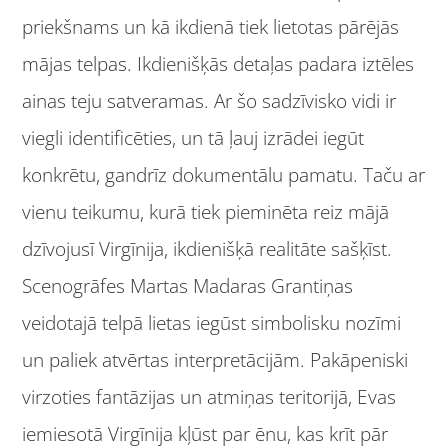
priekšnams un kā ikdienā tiek lietotas pārējās
mājas telpas. Ikdienišķās detaļas padara iztēles
ainas teju satveramas. Ar šo sadzīvisko vidi ir
viegli identificēties, un tā ļauj izrādei iegūt
konkrētu, gandrīz dokumentālu pamatu. Taču ar
vienu teikumu, kurā tiek pieminēta reiz mājā
dzīvojusī Virgīnija, ikdienišķā realitāte sašķīst.
Scenogrāfes Martas Madaras Grantiņas
veidotajā telpā lietas iegūst simbolisku nozīmi
un paliek atvērtas interpretācijām. Pakāpeniski
virzoties fantāzijas un atmiņas teritorijā, Evas
iemiesotā Virgīnija kļūst par ēnu, kas krīt pār