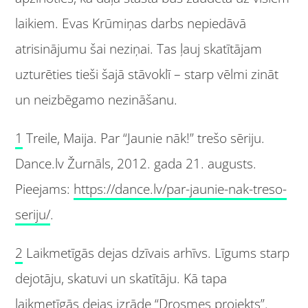
laikiem. Evas Krūmiņas darbs nepiedāvā
atrisinājumu šai neziņai. Tas ļauj skatītājam
uzturēties tieši šajā stāvoklī – starp vēlmi zināt
un neizbēgamo nezināšanu.
1
Treile, Maija. Par “Jaunie nāk!” trešo sēriju.
Dance.lv Žurnāls, 2012. gada 21. augusts.
Pieejams:
https://dance.lv/par-jaunie-nak-treso-
seriju/
.
2
Laikmetīgās dejas dzīvais arhīvs. Līgums starp
dejotāju, skatuvi un skatītāju. Kā tapa
laikmetīgās dejas izrāde “Drosmes projekts”.