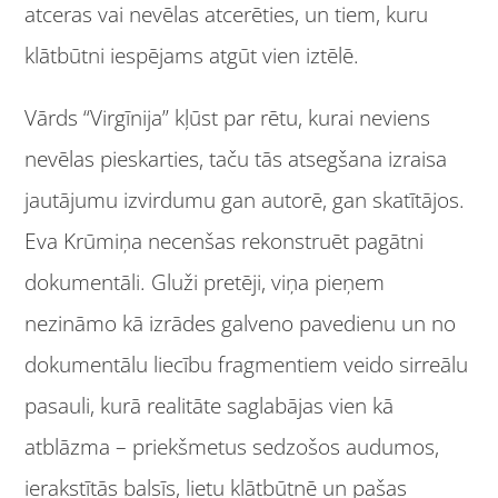
atceras vai nevēlas atcerēties, un tiem, kuru
klātbūtni iespējams atgūt vien iztēlē.
Vārds “Virgīnija” kļūst par rētu, kurai neviens
nevēlas pieskarties, taču tās atsegšana izraisa
jautājumu izvirdumu gan autorē, gan skatītājos.
Eva Krūmiņa necenšas rekonstruēt pagātni
dokumentāli. Gluži pretēji, viņa pieņem
nezināmo kā izrādes galveno pavedienu un no
dokumentālu liecību fragmentiem veido sirreālu
pasauli, kurā realitāte saglabājas vien kā
atblāzma – priekšmetus sedzošos audumos,
ierakstītās balsīs, lietu klātbūtnē un pašas