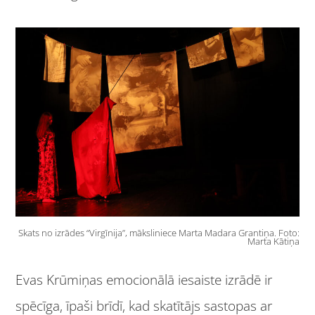
Skats no izrādes “Virgīnija”, māksliniece Marta Madara Grantiņa. Foto:
Marta Kātiņa
Evas Krūmiņas emocionālā iesaiste izrādē ir
spēcīga, īpaši brīdī, kad skatītājs sastopas ar