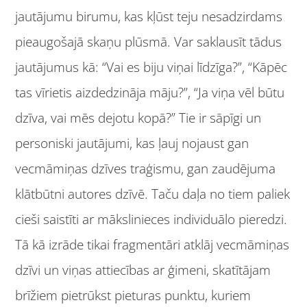
jautājumu birumu, kas kļūst teju nesadzirdams
pieaugošajā skaņu plūsmā. Var saklausīt tādus
jautājumus kā: “Vai es biju viņai līdzīga?”, “Kāpēc
tas vīrietis aizdedzināja māju?”, “Ja viņa vēl būtu
dzīva, vai mēs dejotu kopā?” Tie ir sāpīgi un
personiski jautājumi, kas ļauj nojaust gan
vecmāmiņas dzīves traģismu, gan zaudējuma
klātbūtni autores dzīvē. Taču daļa no tiem paliek
cieši saistīti ar mākslinieces individuālo pieredzi.
Tā kā izrāde tikai fragmentāri atklāj vecmāmiņas
dzīvi un viņas attiecības ar ģimeni, skatītājam
brīžiem pietrūkst pieturas punktu, kuriem