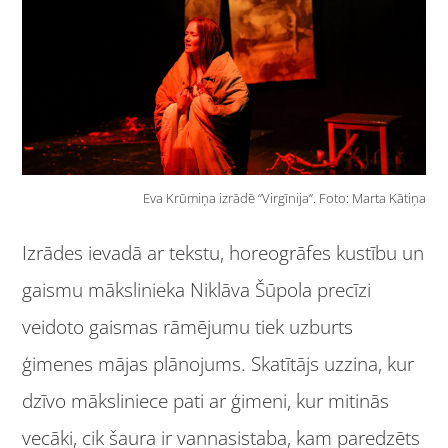
Eva Krūmiņa izrādē “Virgīnija”. Foto: Marta Kātiņa
Izrādes ievadā ar tekstu, horeogrāfes kustību un
gaismu mākslinieka Niklāva Šūpola precīzi
veidoto gaismas rāmējumu tiek uzburts
ģimenes mājas plānojums. Skatītājs uzzina, kur
dzīvo māksliniece pati ar ģimeni, kur mitinās
vecāki, cik šaura ir vannasistaba, kam paredzēts