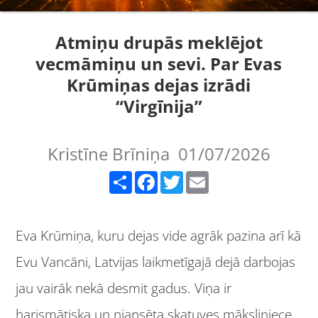
Atmiņu drupās meklējot
vecmāmiņu un sevi. Par Evas
Krūmiņas dejas izrādi
“Virgīnija”
Kristīne Brīniņa
01/07/2026
Share
Facebook
Twitter
Email
Eva Krūmiņa, kuru dejas vide agrāk pazina arī kā
Evu Vancāni, Latvijas laikmetīgajā dejā darbojas
jau vairāk nekā desmit gadus. Viņa ir
harismātiska un niansēta skatuves māksliniece,