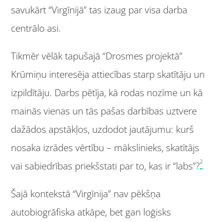
savukārt “Virgīnijā” tas izaug par visa darba
centrālo asi.
Tikmēr vēlāk tapušajā “Drosmes projektā”
Krūmiņu interesēja attiecības starp skatītāju un
izpildītāju. Darbs pētīja, kā rodas nozīme un kā
mainās vienas un tās pašas darbības uztvere
dažādos apstākļos, uzdodot jautājumu: kurš
nosaka izrādes vērtību – mākslinieks, skatītājs
2
vai sabiedrības priekšstati par to, kas ir “labs”?
Šajā kontekstā “Virgīnija” nav pēkšņa
autobiogrāfiska atkāpe, bet gan loģisks