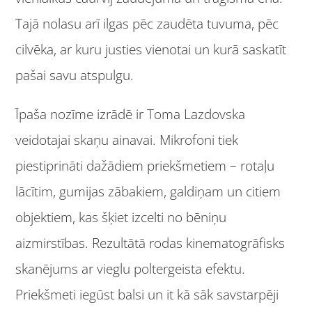
Tajā nolasu arī ilgas pēc zaudēta tuvuma, pēc
cilvēka, ar kuru justies vienotai un kurā saskatīt
pašai savu atspulgu.
Īpaša nozīme izrādē ir Toma Lazdovska
veidotajai skaņu ainavai. Mikrofoni tiek
piestiprināti dažādiem priekšmetiem – rotaļu
lācītim, gumijas zābakiem, galdiņam un citiem
objektiem, kas šķiet izcelti no bēniņu
aizmirstības. Rezultātā rodas kinematogrāfisks
skanējums ar vieglu poltergeista efektu.
Priekšmeti iegūst balsi un it kā sāk savstarpēji