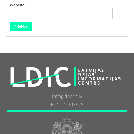
Website
LATVIJAS
DEJAS
INFORMĀCIJAS
CENTRS
info@dance.lv
+371 23307679