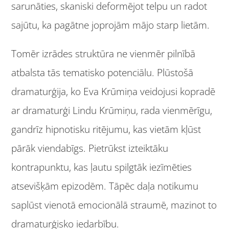
sarunāties, skaniski deformējot telpu un radot
sajūtu, ka pagātne joprojām mājo starp lietām.
Tomēr izrādes struktūra ne vienmēr pilnībā
atbalsta tās tematisko potenciālu. Plūstošā
dramaturģija, ko Eva Krūmiņa veidojusi kopradē
ar dramaturģi Lindu Krūmiņu, rada vienmērīgu,
gandrīz hipnotisku ritējumu, kas vietām kļūst
pārāk viendabīgs. Pietrūkst izteiktāku
kontrapunktu, kas ļautu spilgtāk iezīmēties
atsevišķām epizodēm. Tāpēc daļa notikumu
saplūst vienotā emocionālā straumē, mazinot to
dramaturģisko iedarbību.