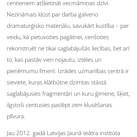
centieniem atšķetināt vecmāmiņas dzīvi.
Nezināmais kļūst par darba galveno
dramaturģisko materiālu, savukārt kustība – par
veidu, kā pietuvoties pagātnei, cenšoties
rekonstruēt ne tikai saglabājušās liecības, bet arī
to, kas pastāv vien nojautu, iztēles un
pieņēmumu līmenī. Izrādes uzmanības centrā ir
sieviete, kuras klātbūtne dzimtas stāstā
saglabājusies fragmentāri un kuru ģimene, šķiet,
ilgstoši centusies paslēpt zem klusēšanas
plīvura.
Jau 2012. gadā Latvijas Jaunā teātra institūta