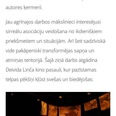
autores ķermenī.
Jau agrīnajos darbos mākslinieci interesējusi
sirreālu asociāciju veidošana no ikdienišķiem
priekšmetiem un situācijām. Arī šeit sadzīviskā
vide pakāpeniski transformējas sapņa un
atmiņas teritorijā. Šajā ziņā darbs atgādina
Deivida Linča kino pasauli, kur pazīstamas
telpas pēkšņi kļūst svešas un biedējošas.