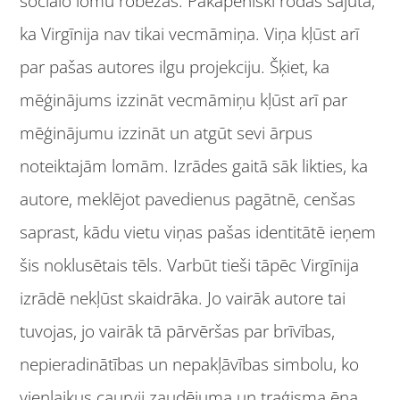
sociālo lomu robežas. Pakāpeniski rodas sajūta,
ka Virgīnija nav tikai vecmāmiņa. Viņa kļūst arī
par pašas autores ilgu projekciju. Šķiet, ka
mēģinājums izzināt vecmāmiņu kļūst arī par
mēģinājumu izzināt un atgūt sevi ārpus
noteiktajām lomām. Izrādes gaitā sāk likties, ka
autore, meklējot pavedienus pagātnē, cenšas
saprast, kādu vietu viņas pašas identitātē ieņem
šis noklusētais tēls. Varbūt tieši tāpēc Virgīnija
izrādē nekļūst skaidrāka. Jo vairāk autore tai
tuvojas, jo vairāk tā pārvēršas par brīvības,
nepieradinātības un nepakļāvības simbolu, ko
vienlaikus caurvij zaudējuma un traģisma ēna.