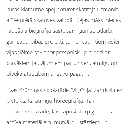
kuras klātbūtne spēj noturēt skatītāja uzmanību
arī ieturētā skatuves valodā. Dejas mākslinieces
radošajā biogrāfijā sastopami gan solodarbi,
gan sadarbības projekti, tomēr cauri tiem visiem
vijas vēlme savienot personisku pieredzi ar
plašākiem jautājumiem par uztveri, atmiņu un
cilvēka attiecībām ar savu pagātni.
Evas Krūmiņas soloizrāde “Virgīnija” žanriski tiek
pieteikta kā atmiņu horeogrāfija. Tā ir
personiska izrāde, kas tapusi starp ģimenes
arhīva materiāliem, mutvārdu stāstiem un