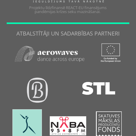
Projektu līdzfinansē REACT-EU finansējums
pandēmijas krīzes seku mazināšanai.
ATBALSTĪTĀJI UN SADARBĪBAS PARTNERI