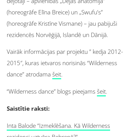
dejotāji – apvienības „Dejas anatomija”
(horeogrāfe Elīna Breice) un „Swufu’s”
(horeogrāfe Kristīne Vismane) – jau pabijuši
rezidencēs Norvēģijā, Islandē un Dānijā.
Vairāk informācijas par projektu ” kedja 2012-
2015″, kuras ietvaros norisinās “Wilderness
dance” atrodama
šeit
.
“Wilderness dance” blogs pieejams
šeit
.
Saistītie raksti:
Inta Balode “Izmeklēšana. Kā Wilderness
rezidenci uztvēra Bebrenē?”