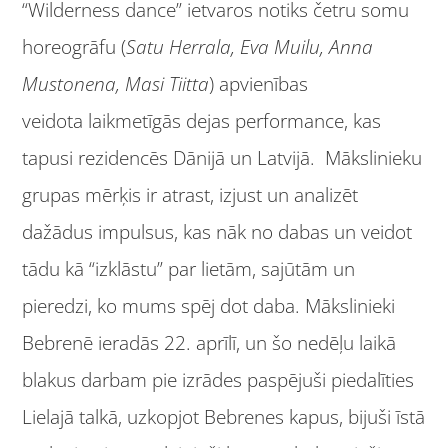
“Wilderness dance” ietvaros notiks četru somu
horeogrāfu (
Satu Herrala, Eva Muilu, Anna
Mustonena, Masi Tiitta
) apvienības
veidota laikmetīgās dejas performance, kas
tapusi rezidencēs Dānijā un Latvijā. Mākslinieku
grupas mērķis ir atrast, izjust un analizēt
dažādus impulsus, kas nāk no dabas un veidot
tādu kā “izklāstu” par lietām, sajūtām un
pieredzi, ko mums spēj dot daba. Mākslinieki
Bebrenē ieradās 22. aprīlī, un šo nedēļu laikā
blakus darbam pie izrādes paspējuši piedalīties
Lielajā talkā, uzkopjot Bebrenes kapus, bijuši īstā