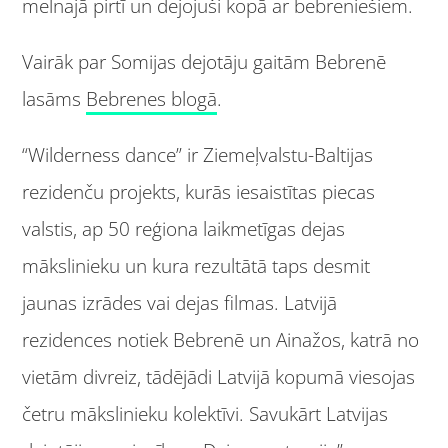
melnajā pirtī un dejojuši kopā ar bebreniešiem.
Vairāk par Somijas dejotāju gaitām Bebrenē
lasāms
Bebrenes blogā
.
“Wilderness dance” ir Ziemeļvalstu-Baltijas
rezidenču projekts, kurās iesaistītas piecas
valstis, ap 50 reģiona laikmetīgas dejas
mākslinieku un kura rezultātā taps desmit
jaunas izrādes vai dejas filmas. Latvijā
rezidences notiek Bebrenē un Ainažos, katrā no
vietām divreiz, tādējādi Latvijā kopumā viesojas
četru mākslinieku kolektīvi. Savukārt Latvijas