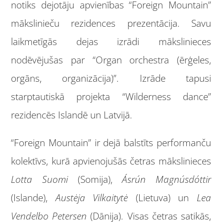
notiks dejotāju apvienības “Foreign Mountain”
mākslinieču rezidences prezentācija. Savu
laikmetīgās dejas izrādi mākslinieces
nodēvējušas par “Organ orchestra (ērģeles,
orgāns, organizācija)”. Izrāde tapusi
starptautiskā projekta “Wilderness dance”
rezidencēs Islandē un Latvijā.
“Foreign Mountain” ir dejā balstīts performanču
kolektīvs, kurā apvienojušās četras mākslinieces
Lotta Suomi
(Somija),
Ásrún Magnúsdóttir
(Islande),
Austėja Vilkaitytė
(Lietuva) un
Lea
Vendelbo Petersen
(Dānija). Visas četras satikās,