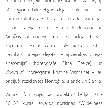
rezidenču projekts, kurās iesaistītas 5 valstis, ap
50 reģiona laikmetīgas dejas mākslinieku un
kura rezultātā taps 10 jaunas izrādes vai dejas
filmas. Latvijā rezidences notiek Bebrenē un
Ainažos, katrā no vietām divreiz, tādējādi Latvijā
kopumā viesojas četru mākslinieku kolektīvi.
Savukārt Latvijas dejotāji – apvienības „Dejas
anatomija” (horeogrāfe Elīna Breice) un
„Swufu’s” (horeogrāfe Kristīne Vismane) – jau
pabijuši rezidencēs Norvēģijā, Islandē un Dānijā.
Vairāk informācijas par projektu ” kedja 2012-
2015″, kuras ietvaros norisinās “Wilderness