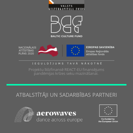
Projektu līdzfinansē REACT-EU finansējums
pandēmijas krīzes seku mazināšanai.
ATBALSTĪTĀJI UN SADARBĪBAS PARTNERI