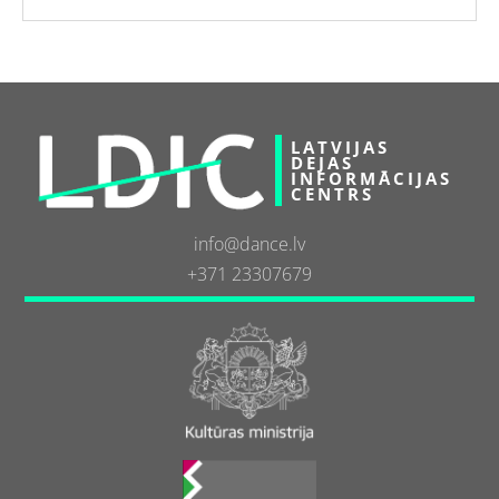
LATVIJAS
DEJAS
INFORMĀCIJAS
CENTRS
info@dance.lv
+371 23307679