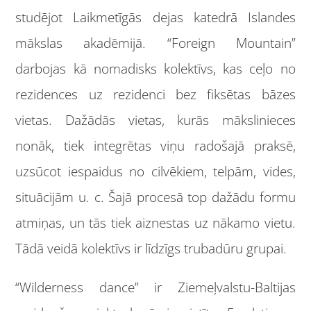
studējot Laikmetīgās dejas katedrā Islandes
mākslas akadēmijā. “Foreign Mountain”
darbojas kā nomadisks kolektīvs, kas ceļo no
rezidences uz rezidenci bez fiksētas bāzes
vietas. Dažādās vietas, kurās mākslinieces
nonāk, tiek integrētas viņu radošajā praksē,
uzsūcot iespaidus no cilvēkiem, telpām, vides,
situācijām u. c. Šajā procesā top dažādu formu
atmiņas, un tās tiek aiznestas uz nākamo vietu.
Tādā veidā kolektīvs ir līdzīgs trubadūru grupai.
“Wilderness dance” ir Ziemeļvalstu-Baltijas