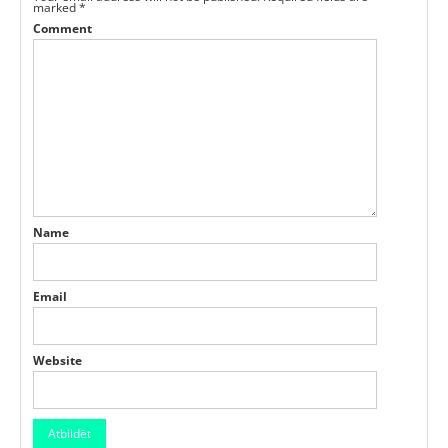
marked
*
Comment
Name
Email
Website