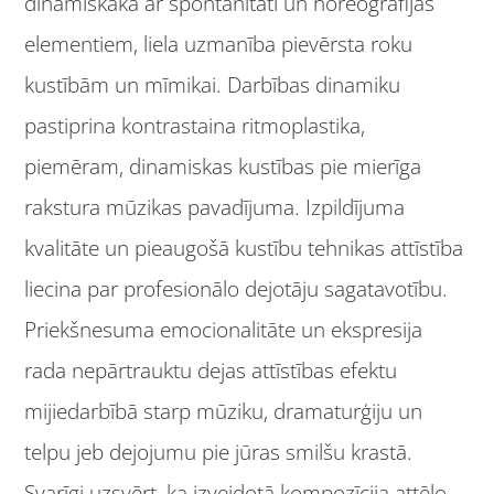
dinamiskāka ar spontanitāti un horeogrāfijas
elementiem, liela uzmanība pievērsta roku
kustībām un mīmikai. Darbības dinamiku
pastiprina kontrastaina ritmoplastika,
piemēram, dinamiskas kustības pie mierīga
rakstura mūzikas pavadījuma. Izpildījuma
kvalitāte un pieaugošā kustību tehnikas attīstība
liecina par profesionālo dejotāju sagatavotību.
Priekšnesuma emocionalitāte un ekspresija
rada nepārtrauktu dejas attīstības efektu
mijiedarbībā starp mūziku, dramaturģiju un
telpu jeb dejojumu pie jūras smilšu krastā.
Svarīgi uzsvērt, ka izveidotā kompozīcija attēlo