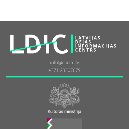
LATVIJAS
DEJAS
INFORMĀCIJAS
CENTRS
info@dance.lv
+371 23307679