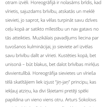
otram izvēli. Horeogrāfijā ir nolasāms brīdis, kad
vīrietis, sajuzdams brīvību, atskatās un meklē
sievieti, jo saprot, ka vēlas turpināt savu dzīves
ceļu kopā ar satikto mīlestību un nav gatavs no
tās atteikties. Muzikālais pavadījums liecina par
tuvošanos kulminācijai, jo sieviete arī izvēlas
savu brīvību dalīt ar vīrieti. Kustēties kopā, bet
unisonā – būt blakus, bet dalot brīvības mirkļus
divvientulībā. Horeogrāfija sievietes un vīrieša
tēlā skatītājiem liek izjust “jiņ-jaņ” principu, kas
iekļauj atziņu, ka divi šķietami pretēji spēki
papildina un vieno viens otru. Arturs Sokolovs