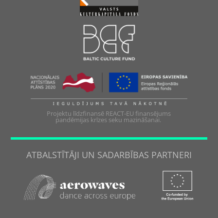
Projektu līdzfinansē REACT-EU finansējums
pandēmijas krīzes seku mazināšanai.
ATBALSTĪTĀJI UN SADARBĪBAS PARTNERI