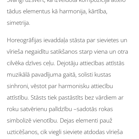
tādus elementus kā harmonija, kārtība,
simetrija.
Horeogrāfijas ievaddaļa stāsta par sievietes un
vīrieša negaidītu satikšanos starp viena un otra
cilvēka dzīves ceļu. Dejotāju attiecības attīstās
muzikālā pavadījuma gaitā, solisti kustas
sinhroni, vēstot par harmonisku attiecību
attīstību. Stāsts tiek pastāstīts bez vārdiem ar
roku satvērienu palīdzību –sadotās rokas
simbolizē vienotību. Dejas elementi pauž
uzticēšanos, cik viegli sieviete atdodas vīrieša