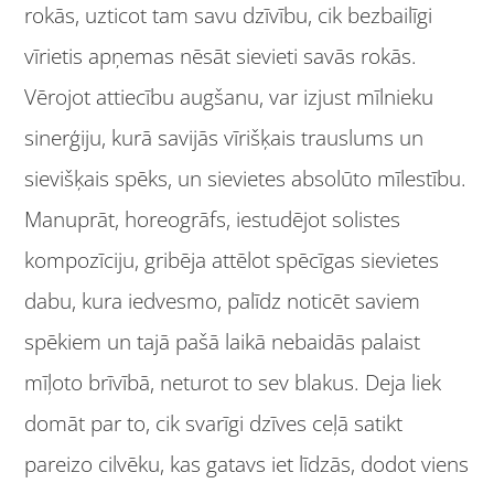
rokās, uzticot tam savu dzīvību, cik bezbailīgi
vīrietis apņemas nēsāt sievieti savās rokās.
Vērojot attiecību augšanu, var izjust mīlnieku
sinerģiju, kurā savijās vīrišķais trauslums un
sievišķais spēks, un sievietes absolūto mīlestību.
Manuprāt, horeogrāfs, iestudējot solistes
kompozīciju, gribēja attēlot spēcīgas sievietes
dabu, kura iedvesmo, palīdz noticēt saviem
spēkiem un tajā pašā laikā nebaidās palaist
mīļoto brīvībā, neturot to sev blakus. Deja liek
domāt par to, cik svarīgi dzīves ceļā satikt
pareizo cilvēku, kas gatavs iet līdzās, dodot viens