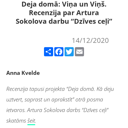
Deja domā: Viņa un Viņš.
Recenzija par Artura
Sokolova darbu “Dzīves ceļi”
14/12/2020
Share
Facebook
Twitter
Email
Anna Kvelde
Recenzija tapusi projekta “Deja domā. Kā deju
uztvert, saprast un aprakstīt” otrā posma
ietvaros. Artura Sokolova darbs “Dzīves ceļi”
skatāms
šeit
.