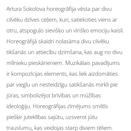
Artura Sokolova horeogrāfija vēsta par divu
cilvēku dzīves ceļiem, kuri, satiekoties viens ar
otru, atspoguļo sievišķo un vīrišķo emociju kaisli.
Horeogrāfijā skaidri nolasāma divu cilvēku
tikšanās un attiecību dzimšana, kas aug no divu
mīlnieku pieskārieniem. Muzikālais pavadījums
ir kompozīcijas elements, kas liek aizdomāties
par vieglu un nesteidzīgu satikšanās mirkli pie
jūras, simbolizējot brīvības un mūžības
ideoloģiju. Horeogrāfijas zīmējums smiltīs
piešķir juteklības sajūtu, uzsverot jūtu
trauslumu, kas veidojas starp diviem tēliem.