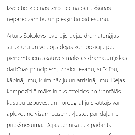
Izvēlētie ikdienas tērpi liecina par tikšanās
neparedzamību un piešķir tai patiesumu.
Arturs Sokolovs ievērojis dejas dramaturģijas
struktūru un veidojis dejas kompozīciju pēc
pieņemtajiem skatuves mākslas dramaturģiskās
darbības principiem, izdalot ievadu, attīstību,
kāpinājumu, kulmināciju un atrisinājumu. Dejas
kompozīcijā mākslinieks atteicies no frontālās
kustību uzbūves, un horeogrāfiju skatītājs var
aplūkot no visām pusēm, kļūstot par daļu no
priekšnesuma. Dejas tehnika tiek padarīta