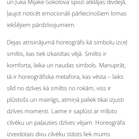
un Juka Mijake-Sokolova spoži atklājas divdejā,
ļaujot noticēt emocionāli pārliecinošiem lomas
iekšējiem pārdzīvojumiem.
Dejas atrisinājumā horeogrāfs kā simbolu izceļ
smiltis, kas tiek izkaisītas vējā. Smiltis ir
komforta, laika un naudas simbols. Manuprāt,
tā ir horeogrāfiska metafora, kas vēsta – laiks
slīd no dzīves kā smiltis no rokām, viss ir
plūstošs un mainīgs, atmiņā paliek tikai izjusti
dzīves momenti. Laime ir saplūst ar mīļoto
cilvēku un paļauties dzīves vējam. Horeogrāfa
izveidotais divu cilvēku stāsts liek mums