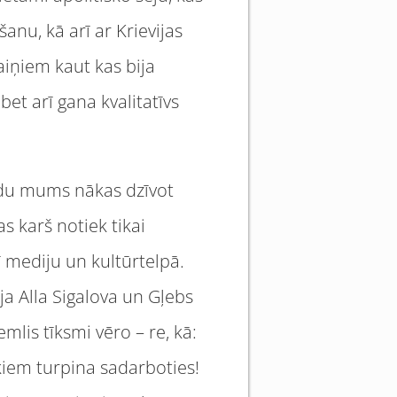
anu, kā arī ar Krievijas
iņiem kaut kas bija
bet arī gana kvalitatīvs
gadu mums nākas dzīvot
as karš notiek tikai
ī mediju un kultūrtelpā.
a Alla Sigalova un Gļebs
emlis tīksmi vēro – re, kā:
kiem turpina sadarboties!