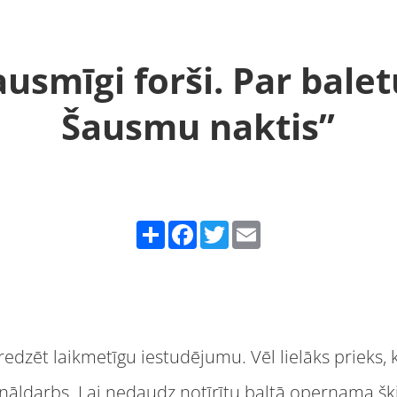
ausmīgi forši. Par balet
Šausmu naktis”
Share
Facebook
Twitter
Email
edzēt laikmetīgu iestudējumu. Vēl lielāks prieks, k
nāldarbs. Lai nedaudz notīrītu baltā opernama šķi