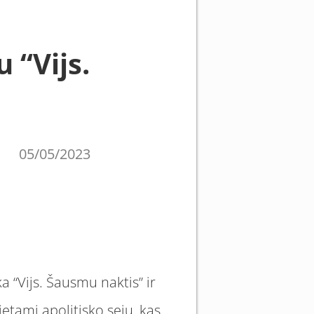
u “Vijs.
05/05/2023
a “Vijs. Šausmu naktis” ir
etami apolitisko seju, kas