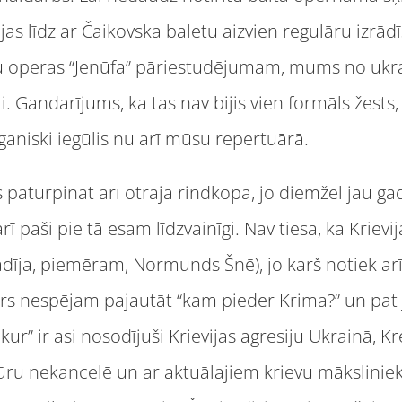
as līdz ar Čaikovska baletu aizvien regulāru izrādīš
u operas “Jenūfa” pāriestudējumam, mums no ukra
. Gandarījums, ka tas nav bijis vien formāls žests, 
aniski iegūlis nu arī mūsu repertuārā.
 paturpināt arī otrajā rindkopā, jo diemžēl jau 
 paši pie tā esam līdzvainīgi. Nav tiesa, ka Krievij
rādīja, piemēram, Normunds Šnē), jo karš notiek ar
rs nespējam pajautāt “kam pieder Krima?” un pat j
 kur” ir asi nosodījuši Krievijas agresiju Ukrainā, Kr
tūru nekancelē un ar aktuālajiem krievu mākslinie