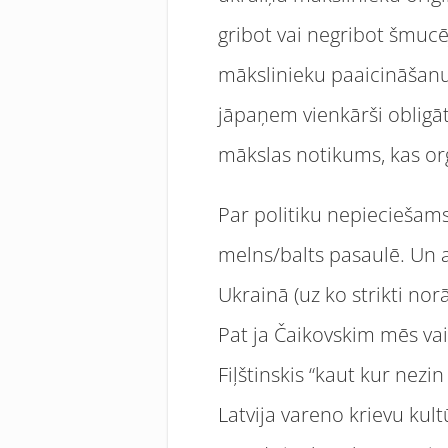
gribot vai negribot šmucēj
mākslinieku paaicināšan
jāpaņem vienkārši obligāti
mākslas notikums, kas org
Par politiku nepieciešams
melns/balts pasaulē. Un arī
Ukrainā (uz ko strikti no
Pat ja Čaikovskim mēs vai
Fiļštinskis “kaut kur nezin
Latvija vareno krievu kul