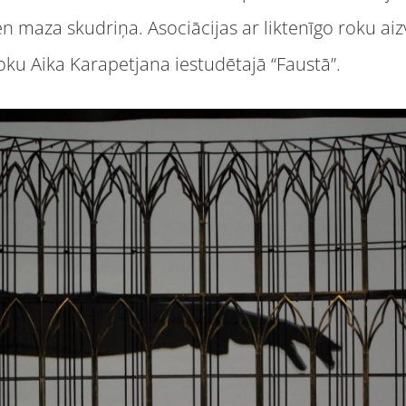
ien maza skudriņa. Asociācijas ar liktenīgo roku ai
oku Aika Karapetjana iestudētajā “Faustā”.