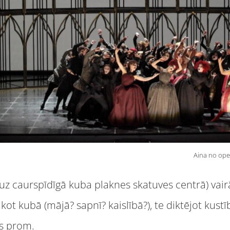
Aina no oper
ā (uz caurspīdīgā kuba plaknes skatuves centrā) vai
ot kubā (mājā? sapnī? kaislībā?), te diktējot kust
es prom.