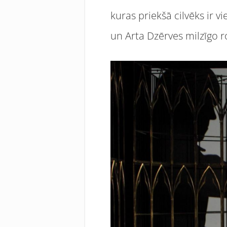
kuras priekšā cilvēks ir v
un Arta Dzērves milzīgo r