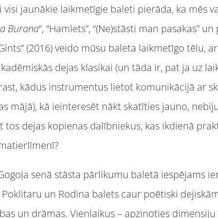
visi jaunākie laikmetīgie baleti pierāda, ka mēs va
a Burana
”, “Hamlets”, “(Ne)stāsti man pasakas” un 
Gints” (2016) veido mūsu baleta laikmetīgo tēlu, a
 akadēmiskās dejas klasikai (un tāda ir, pat ja uz l
prast, kādus instrumentus lietot komunikācijā ar sk
ras mājā), kā ieinteresēt nākt skatīties jauno, nebi
 tos dejas kopienas dalībniekus, kas ikdienā prakt
amatierlīmenī?
ogoļa senā stāsta pārlikumu baletā iespējams iera
 Poklitaru un Rodina balets caur poētiski dejisk
lības un drāmas. Vienlaikus – apzinoties dimensiju 