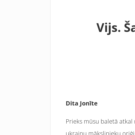
Vijs. Š
Dita Jonīte
Prieks mūsu baletā atkal r
ukraiņu mākslinieku oriģi