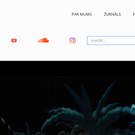
PAR MUMS
ŽURNĀLS
P