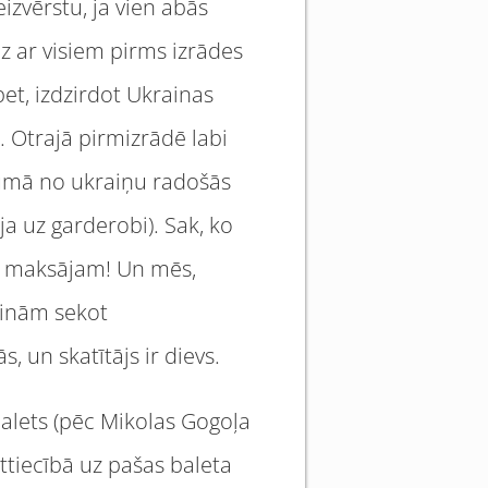
eizvērstu, ja vien abās
z ar visiem pirms izrādes
et, izdzirdot Ukrainas
. Otrajā pirmizrādē labi
ālumā no ukraiņu radošās
a uz garderobi). Sak, ko
ču maksājam! Un mēs,
rpinām sekot
, un skatītājs ir dievs.
alets (pēc Mikolas Gogoļa
ttiecībā uz pašas baleta