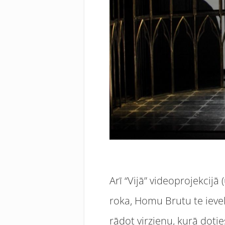
Arī “Vijā” videoprojekcij
roka, Homu Brutu te ievelk
rādot virzienu, kurā doti