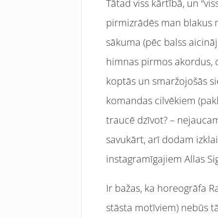
Tātad viss kārtībā, un “vis
pirmizrādēs man blakus ne
sākuma (pēc balss aicināj
himnas pirmos akordus, de
koptās un smaržojošās sie
komandas cilvēkiem (pakla
traucē dzīvot? – nejaucam
savukārt, arī dodam izklai
instagramīgajiem Allas Sig
Ir bažas, ka horeogrāfa 
stāsta motīviem) nebūs tā