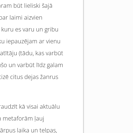
ram būt lieliski šajā
par laimi aizvien
r kuru es varu un gribu
aiku iepauzējam ar vienu
atītāju (tādu, kas varbūt
jušo un varbūt līdz galam
izē citus dejas žanrus
udzīt kā visai aktuālu
ām metaforām ļauj
ārpus laika un telpas,