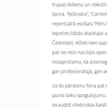
trupas ikdienu un nākotni 
žanrā. “Ņižinskis”, “
Carmin
repertuārā esošais “Pērs 
lepoties līdzās skaistajai
Čaikovski). Atliek vien sa
pat ne reizi nav bijis ope
nesaprotamo, kā aizsniegt
gan profesionālajā, gan 
Uz šo pārdomu fona pat G
jauno laiku spoguļojumu.
ieraudzīt cilvēciskas kais