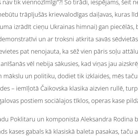
s nav tik viennozīmīgi”?! Šo tirādi, iespējams, šeit n
būtu trāpījušās krievvalodīgas daiļavas, kuras līd
uma izrādīt cieņu Ukrainas himnai) gan piecēlās, b
monstratīvi un ar troksni atkrita savās sēdvietās
vietes pat nenojauta, ka sēž vien pāris soļu att
nīšanās vēl nebija sākusies, kad viņas jau aizskrēj
 mākslu un politiku, dodiet tik izklaides, mēs ta
des – iemīļotā Čaikovska klasika aizvien rullē, tu
alovas postiem sociālajos tīklos, operas kase pildās
Radu Poklitaru un komponista Aleksandra Rodina b
ds kases gabals kā klasiskā baleta pasakas, taču a