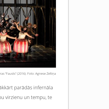
as “Fausts” (2016). Foto: Agnese Zeltiņa
rākkārt parādās infernāla
ību virzienu un tempu, te