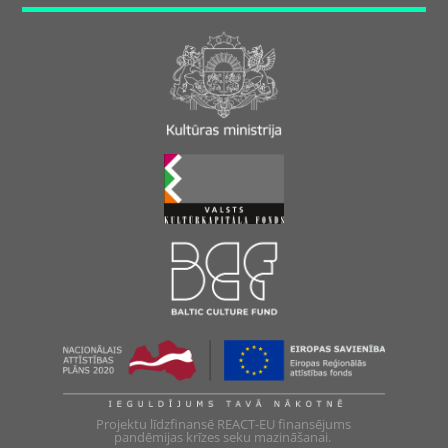
Projektu līdzfinansē REACT-EU finansējums
pandēmijas krīzes seku mazināšanai.