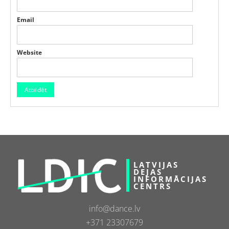
Email
Website
LATVIJAS
DEJAS
INFORMĀCIJAS
CENTRS
info@dance.lv
+371 23307679