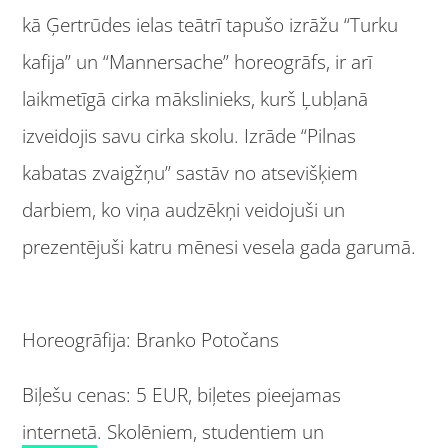
kā Ģertrūdes ielas teātrī tapušo izrāžu “Turku
kafija” un “Mannersache” horeogrāfs, ir arī
laikmetīgā cirka mākslinieks, kurš Ļubļanā
izveidojis savu cirka skolu. Izrāde “Pilnas
kabatas zvaigžņu” sastāv no atsevišķiem
darbiem, ko viņa audzēkņi veidojuši un
prezentējuši katru mēnesi vesela gada garumā.
Horeogrāfija: Branko Potočans
Biļešu cenas: 5 EUR, biļetes pieejamas
internetā
. Skolēniem, studentiem un