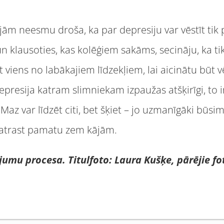
ām neesmu droša, ka par depresiju var vēstīt tik pr
 un klausoties, kas kolēģiem sakāms, secināju, ka t
 viens no labākajiem līdzekļiem, lai aicinātu būt v
epresija katram slimniekam izpaužas atšķirīgi, to 
 Maz var līdzēt citi, bet šķiet – jo uzmanīgāki būsim
atrast pamatu zem kājām.
umu procesa. Titulfoto: Laura Kušķe, pārējie foto