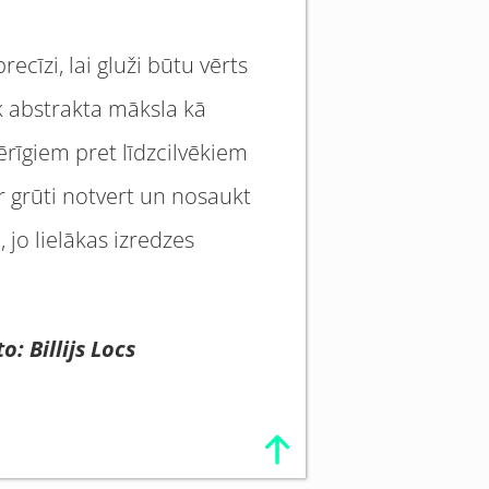
ecīzi, lai gluži būtu vērts
ik abstrakta māksla kā
ērīgiem pret līdzcilvēkiem
ir grūti notvert un nosaukt
, jo lielākas izredzes
: Billijs Locs