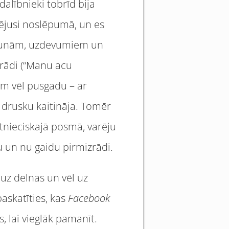
alībnieki tobrīd bija
urējusi noslēpumā, un es
sarunām, uzdevumiem un
zrādi (“Manu acu
am vēl pusgadu – ar
u drusku kaitināja. Tomēr
pētnieciskajā posmā, varēju
u un nu gaidu pirmizrādi.
 uz delnas un vēl uz
paskatīties, kas
Facebook
s, lai vieglāk pamanīt.