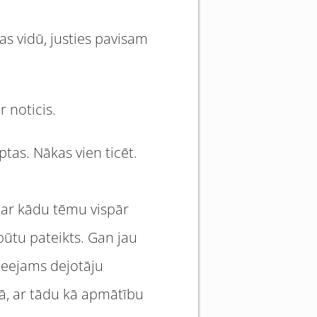
kas vidū, justies pavisam
r noticis.
tas. Nākas vien ticēt.
 par kādu tēmu vispār
būtu pateikts. Gan jau
ieejams dejotāju
amā, ar tādu kā apmātību