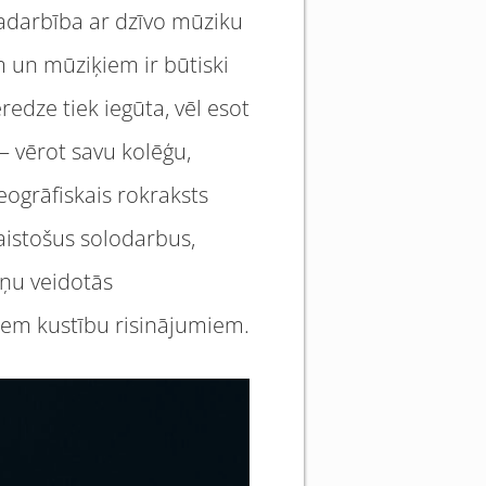
sadarbība ar dzīvo mūziku
em un mūziķiem ir būtiski
redze tiek iegūta, vēl esot
 vērot savu kolēģu,
ogrāfiskais rokraksts
saistošus solodarbus,
kņu veidotās
tiem kustību risinājumiem.