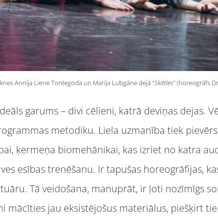
knes Annija Liene Tontegoda un Marija Lubgāne dejā “
Skittles
” (horeogrāfs Dm
eāls garums – divi cēlieni, katrā deviņas dejas. 
rogrammas metodiku. Liela uzmanība tiek pievērs
bai, ķermeņa biomehānikai, kas izriet no katra audz
uves esības trenēšanu. Ir tapušas horeogrāfijas, ka
ru. Tā veidošana, manuprāt, ir ļoti nozīmīgs soli
 mācīties jau eksistējošus materiālus, piešķirt tie