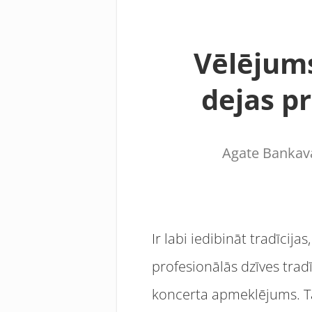
Vēlējums
dejas p
Agate Bankav
Ir labi iedibināt tradīcij
profesionālās dzīves trad
koncerta apmeklējums. Tā 