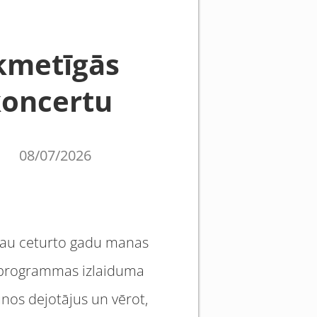
ikmetīgās
koncertu
08/07/2026
u. Jau ceturto gadu manas
as programmas izlaiduma
nos dejotājus un vērot,