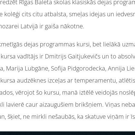
i redzēt Rīgas Baleta skolas klasiskās dejas prog
e kolēģi cits citu atbalsta, smeļas idejas un iedvesm
nozarei Latvijā ir gaiša nākotne.
ikmetīgās dejas programmas kursi, bet lielākā uzm
ursa vadītājs ir Dmitrijs Gaitjukevičs un to absol
a, Marija Lubgāne, Sofija Pidgorodecka, Annija Li
 kursa audzēknes izceļas ar temperamentu, atlēti
gados, vērojot šo kursu, manā iztēlē veidojās nos
li lavierē caur aizaugušiem brikšņiem. Viņas neb
n, šķiet, ne mirkli nešaubās, ka skatuve viņām ir īs