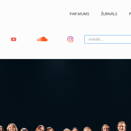
PAR MUMS
ŽURNĀLS
P