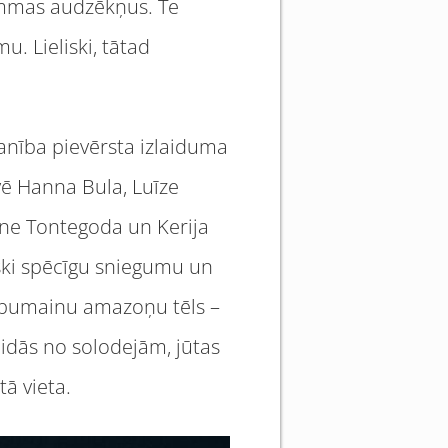
rammas audzēkņus. Te
u. Lieliski, tātad
anība pievērsta izlaiduma
vē Hanna Bula, Luīze
ene Tontegoda un Kerija
ski spēcīgu sniegumu un
lēpumainu amazoņu tēls –
aidās no solodejām, jūtas
tā vieta.