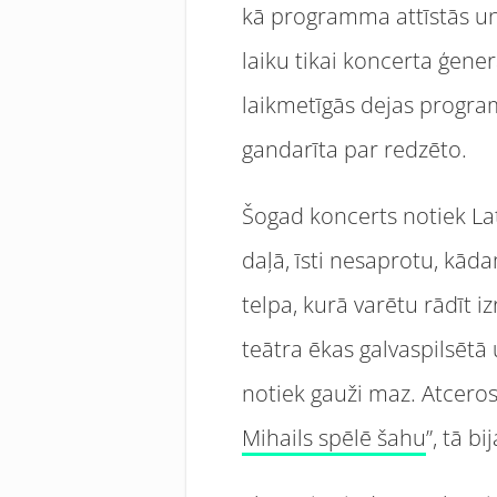
kā programma attīstās un 
laiku tikai koncerta ģen
laikmetīgās dejas progr
gandarīta par redzēto.
Šogad koncerts notiek Lat
daļā, īsti nesaprotu, kāda
telpa, kurā varētu rādīt i
teātra ēkas galvaspilsētā 
notiek gauži maz. Atceros
Mihails spēlē šahu
”, tā b