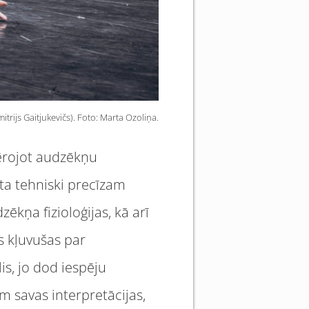
itrijs Gaitjukevičs). Foto: Marta Ozoliņa.
Vērojot audzēkņu
ta tehniski precīzam
ēkņa fizioloģijas, kā arī
s kļuvušas par
s, jo dod iespēju
m savas interpretācijas,