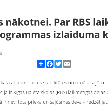
 nākotnei. Par RBS la
rogrammas izlaiduma 
a
Share
Facebook
Twitter
Email
as, kas rada vienlaikus stabilitātes un rituāla sajūt
īcija ir Rīgas Baleta skolas (RBS) laikmetīgās dej
ir neviltota prieka un sajūsmas deva – redzēt jau