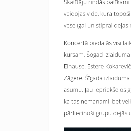
Skatītāju rindās patīkam
veidojas vide, kurā topoši
veselīgai un stiprai dejas 
Koncertā piedalās visi la
kursam. Šogad izlaiduma k
Einause, Estere Kokarevič
Zāģere. Šīgada izlaiduma
asumu. Jau iepriekšējos 
kā tās nemanāmi, bet veik
pārliecinoši grupu dejās u