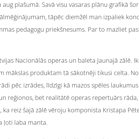
aug plašumā. Savā visu vasaras plānu grafikā šor
erālmēģinājumam, tāpēc diemžēl man izpaliek konc
ammas pedagogu priekšnesums. Par to mazliet pas
vijas Nacionālās operas un baleta Jaunajā zālē. Ik
m mākslas produktam tā sākotnēji tikusi celta. No v
zrādi pēc izrādes, līdzīgi kā mazos spēles laukumus
un reģionos, bet realitātē operas repertuārs rāda,
, ka reiz šajā zālē vēroju komponista Kristapa Pē
ija ļoti laba manta.