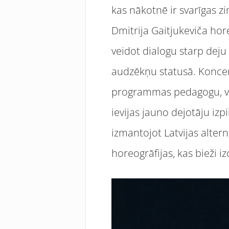
kas nākotnē ir svarīgas z
Dmitrija Gaitjukeviča hore
veidot dialogu starp deju 
audzēkņu statusā. Konce
programmas pedagogu, vei
ievijas jauno dejotāju iz
izmantojot Latvijas alter
horeogrāfijas, kas bieži 