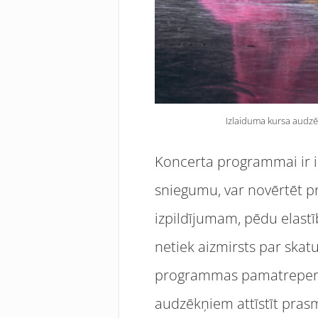
Izlaiduma kursa audzē
Koncerta programmai ir id
sniegumu, var novērtēt p
izpildījumam, pēdu elastī
netiek aizmirsts par skat
programmas pamatrepertuā
audzēkņiem attīstīt prasmi