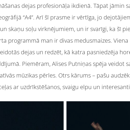
ināšanas dejas profesionāļa ikdienā. Tāpat jāmin 
ogrāfijā “A4”. Arī šī prasme ir vērtīga, jo dejotāji
un skaņu soļu virknējumiem, un ir svarīgi, ka šī pie
rta programmā man ir divas medusmaizes. Viena –
dotās dejas un redzēt, kā katra pasniedzēja hore
pildījumā. Piemēram, Alises Putniņas spēja veidot 
natīvās mūzikas pērles. Otrs kārums – pašu audzē
izceļas ar uzdrīkstēšanos, svaigu elpu un interesan