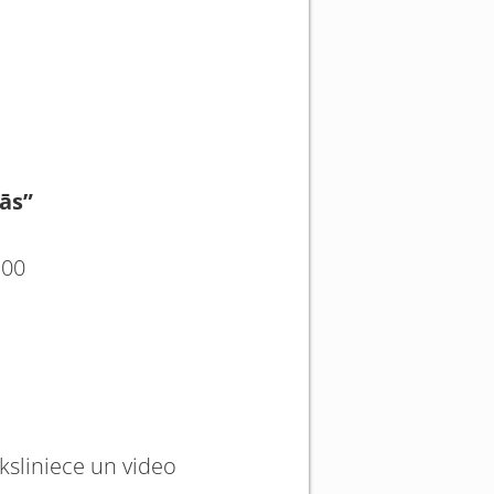
ās”
:00
ksliniece un video