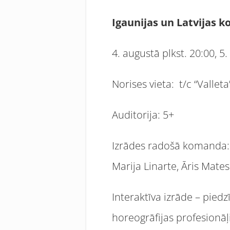
Igaunijas un Latvijas 
4. augustā plkst. 20:00, 5
Norises vieta: t/c “Vallet
Auditorija: 5+
Izrādes radošā komanda: ho
Marija Linarte, Āris Mateso
Interaktīva izrāde – piedz
horeogrāfijas profesionāļ