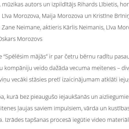
 mūzikas autors un izpildītājs Rihards Lībietis, hor
Līva Morozova, Maija Morozova un Kristīne Brīniņa
Zane Neimane, aktieris Kārlis Neimanis, Līva Mor
 Oskars Morozovs
“Spēlēsim mājās” ir par četru bērnu radītu pasaul
rnu kompāniju veido dažāda vecuma meitenes – div
viņu vecāki stāsies pretī izaicinājumam atklāti iej
ba, kurā bez pieaugušo iejaukšanās un aizliegumi
enes ļaujas saviem impulsiem, vārda un kustības 
. Izrādes tapšanas procesā iegūtie video materiāl