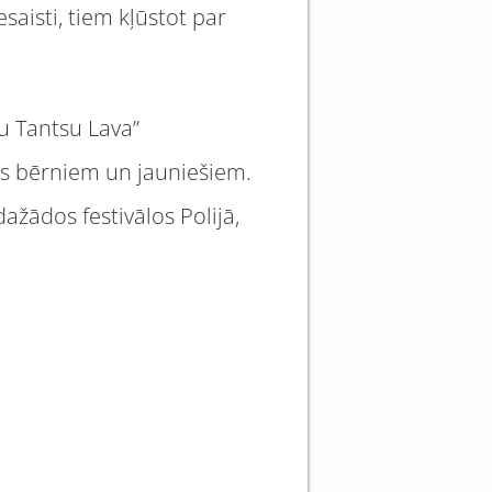
saisti, tiem kļūstot par
u Tantsu Lava”
es bērniem un jauniešiem.
ažādos festivālos Polijā,