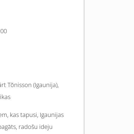
:00
rt Tõnisson (Igaunija),
Tikas
em, kas tapusi, Igaunijas
bagāts, radošu ideju