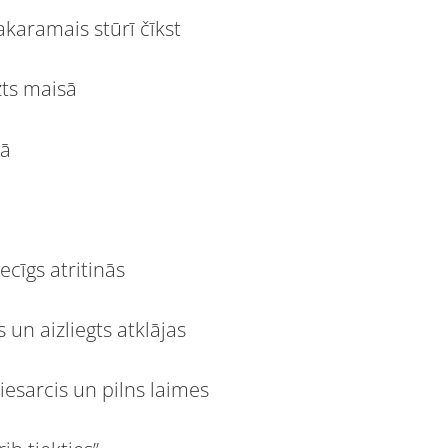
akaramais stūrī čīkst
zts maisā
tā
ecīgs atritinās
 un aizliegts atklājas
iesarcis un pilns laimes