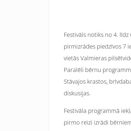
Festivāls notiks no 4. lī
pirmizrādes piedzīvos 7 i
vietās Valmieras pilsētvi
Paralēli bērnu programma
Stāvajos krastos, brīvda
diskusijas.
Festivāla programmā iekļa
pirmo reizi izrādi bērnie