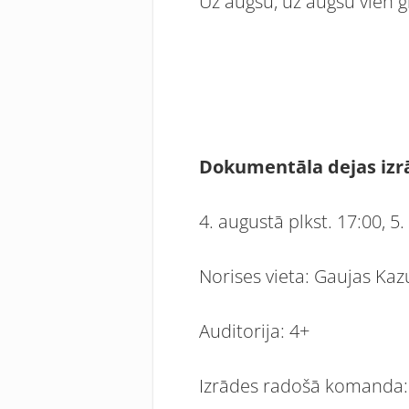
Uz augšu, uz augšu vien gr
Dokumentāla dejas izr
4. augustā plkst. 17:00, 5
Norises vieta: Gaujas Kaz
Auditorija: 4+
Izrādes radošā komanda: 