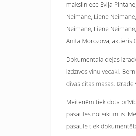
māksliniece Evija Pintāne,
Neimane, Liene Neimane, 
Neimane, Liene Neimane, 
Anita Morozova, aktieris
Dokumentālā dejas izrāde 
izdzīvos viņu vecāki. Bē
divas citas māsas. Izrādē 
Meitenēm tiek dota brīvī
pasaules noteikumus. Meit
pasaule tiek dokumentēta