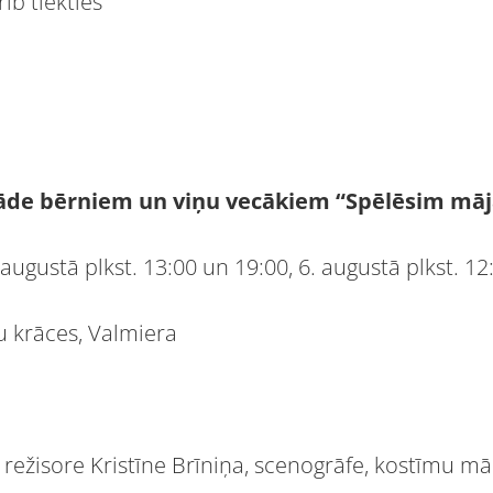
ib tiekties”
āde bērniem un viņu vecākiem “Spēlēsim māj
. augustā plkst. 13:00 un 19:00, 6. augustā plkst. 12
u krāces, Valmiera
režisore Kristīne Brīniņa, scenogrāfe, kostīmu mā