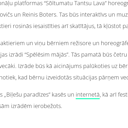
onāļu platformas “Sõltumatu Tantsu Lava” horeogrā
sovičs un Reinis Boters. Tas būs interaktīvs un mu
eri rosinās iesaistīties arī skatītājus, tā kļūstot p
 aktieriem un viņu bērniem režisore un horeogrāfe
as izrādi “Spēlēsim mājās”. Tās pamatā būs četru
 vecāki. Izrāde būs kā aicinājums palūkoties uz bē
 notiek, kad bērnu izveidotās situācijas pārņem vec
ās „Biļešu paradīzes” kasēs un
internetā
, kā arī fe
visām izrādēm ierobežots.