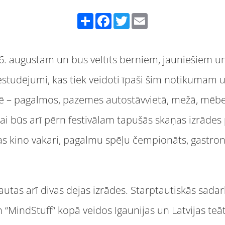
Share
Facebook
Twitter
Email
dz 6. augustam un būs veltīts bērniem, jauniešiem 
estudējumi, kas tiek veidoti īpaši šim notikumam 
dē – pagalmos, pazemes autostāvvietā, mežā, mēbeļu
i būs arī pērn festivālam tapušās skaņas izrāde
bas kino vakari, pagalmu spēļu čempionāts, gastro
utas arī divas dejas izrādes. Starptautiskās sada
m “MindStuff” kopā veidos Igaunijas un Latvijas teā