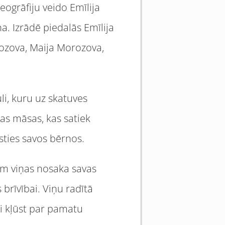
eogrāfiju veido Emīlija
. Izrādē piedalās Emīlija
ozova, Maija Morozova,
i, kuru uz skatuves
as māsas, kas satiek
usties savos bērnos.
em viņas nosaka savas
brīvībai. Viņu radītā
i kļūst par pamatu