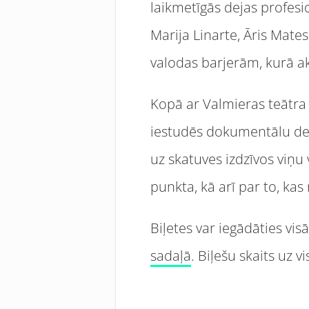
laikmetīgās dejas profesi
Marija Linarte, Āris Mate
valodas barjerām, kurā akti
Kopā ar Valmieras teātra
iestudēs dokumentālu dej
uz skatuves izdzīvos viņu
punkta, kā arī par to, kas
Biļetes var iegādāties vis
sadaļā
. Biļešu skaits uz 