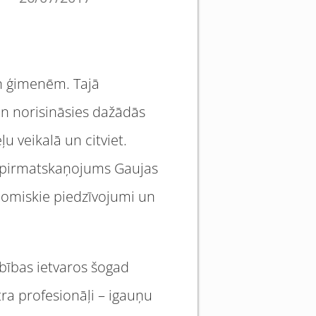
un ģimenēm. Tajā
un norisināsies dažādās
 veikalā un citviet.
s pirmatskaņojums Gaujas
nomiskie piedzīvojumi un
rbības ietvaros šogad
tra profesionāļi – igauņu