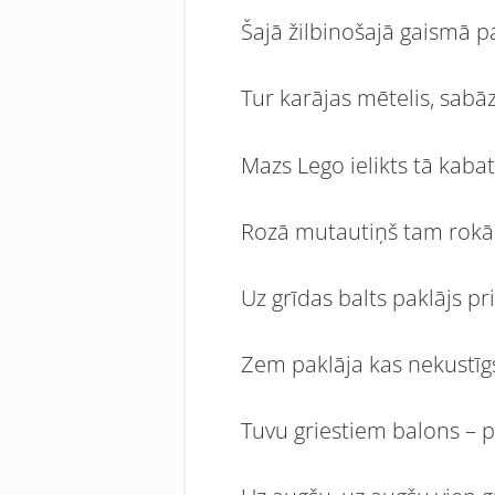
Šajā žilbinošajā gaismā p
Tur karājas mētelis, sabā
Mazs Lego ielikts tā kaba
Rozā mutautiņš tam rokā
Uz grīdas balts paklājs pri
Zem paklāja kas nekustīgs
Tuvu griestiem balons – p