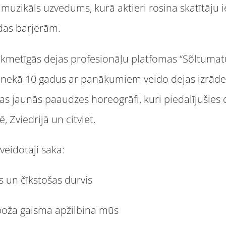
 muzikāls uzvedums, kurā aktieri rosina skatītāju ie
odas barjerām.
aikmetīgās dejas profesionāļu platfomas “Sõltumat
āk nekā 10 gadus ar panākumiem veido dejas izrād
 jaunās paaudzes horeogrāfi, kuri piedalījušies d
 Zviedrijā un citviet.
 veidotāji saka:
as un čīkstošas durvis
poža gaisma apžilbina mūs