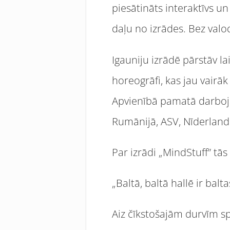
piesātināts interaktīvs un
daļu no izrādes. Bez val
Igauniju izrādē pārstāv l
horeogrāfi, kas jau vair
Apvienībā pamatā darbojas
Rumānijā, ASV, Nīderlandē,
Par izrādi „MindStuff” tās
„Baltā, baltā hallē ir balt
Aiz čīkstošajām durvīm s