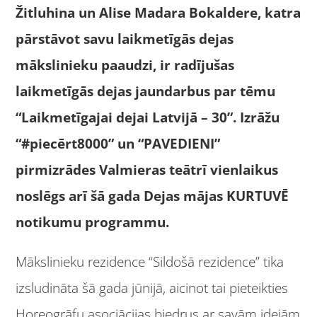
Žitluhina un Alise Madara Bokaldere, katra
pārstāvot savu laikmetīgā
s dejas
m
ākslinieku paaudzi, ir radījušas
laikmetīgā
s dejas jaundarbus par t
ēmu
“
Laikmetīgajai dejai Latvijā – 30”. Izrāžu
“
#piecērt8000” un
“
PAVEDIENI
”
pirmizrādes Valmieras teātrī vienlaikus
noslēgs arī šā
gada Dejas m
ājas KURTUVĒ
notikumu programmu.
Mākslinieku rezidence “Sildošā rezidence” tika
izsludināta šā gada jūnijā, aicinot tai pieteikties
Horeogrāfu asociācijas biedrus ar savām idejām