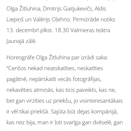
Olga Žitluhina, Dmitrijs Gaitjukevičs, Aldis
Liepiņš un Valērijs Oļehno. Pirmizrāde notiks
13. decembrī plkst. 18.30 Valmieras teātra
Jaunajā zālē.
Horeogrāfe Olga Žitluhina par izrādi saka:
“Cenšos nekad neatskatīties, neskatīties
pagātnē, nepārskatīt vecās fotogrāfijas,
nekavēties atmiņās, kas ticis paveikts, kas ne,
bet gan virzīties uz priekšu, jo visinteresantākais
ir vēl tikai priekšā. Sajūta būt dejas kompānijā,
kas reiz bija, man ir ļoti svarīga gan dvēselē, gan