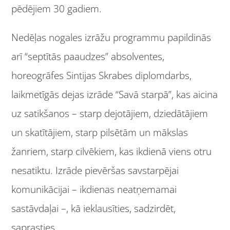
pēdējiem 30 gadiem.
Nedēļas nogales izrāžu programmu papildinās
arī “septītās paaudzes” absolventes,
horeogrāfes Sintijas Skrabes diplomdarbs,
laikmetīgās dejas izrāde “Savā starpā”, kas aicina
uz satikšanos – starp dejotājiem, dziedātājiem
un skatītājiem, starp pilsētām un mākslas
žanriem, starp cilvēkiem, kas ikdienā viens otru
nesatiktu. Izrāde pievēršas savstarpējai
komunikācijai – ikdienas neatņemamai
sastāvdaļai –, kā ieklausīties, sadzirdēt,
saprasties.