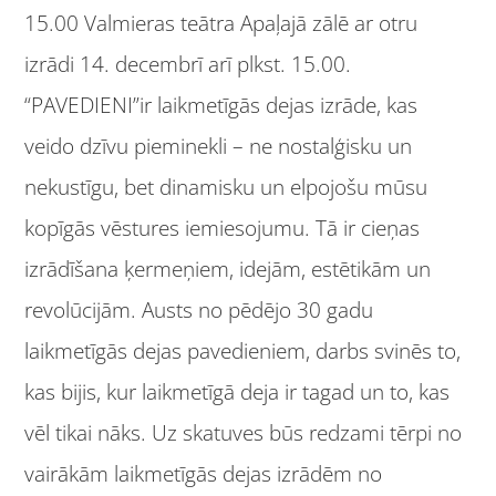
15.00 Valmieras teātra Apaļajā zālē ar otru
izrādi 14. decembrī arī plkst. 15.00.
“PAVEDIENI”ir laikmetīgās dejas izrāde, kas
veido dzīvu pieminekli – ne nostalģisku un
nekustīgu, bet dinamisku un elpojošu mūsu
kopīgās vēstures iemiesojumu. Tā ir cieņas
izrādīšana ķermeņiem, idejām, estētikām un
revolūcijām. Austs no pēdējo 30 gadu
laikmetīgās dejas pavedieniem, darbs svinēs to,
kas bijis, kur laikmetīgā deja ir tagad un to, kas
vēl tikai nāks. Uz skatuves būs redzami tērpi no
vairākām laikmetīgās dejas izrādēm no