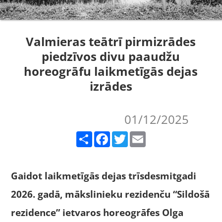
Valmieras teātrī pirmizrādes
piedzīvos divu paaudžu
horeogrāfu laikmetīgās dejas
izrādes
01/12/2025
Share
Facebook
Twitter
Email
Gaidot laikmetīgā
s dejas tr
ī
sdesmitgadi
2026. gad
ā, mākslinieku rezidenču
“
Sildošā
rezidence” ietvaros horeogrā
fes Olga