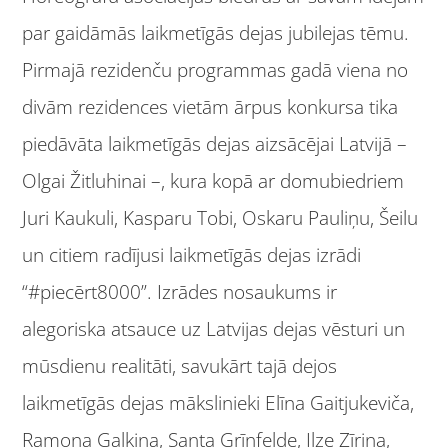
par gaidāmās laikmetīgās dejas jubilejas tēmu.
Pirmajā rezidenču programmas gadā viena no
divām rezidences vietām ārpus konkursa tika
piedāvāta laikmetīgās dejas aizsācējai Latvijā –
Olgai Žitluhinai –, kura kopā ar domubiedriem
Juri Kaukuli, Kasparu Tobi, Oskaru Pauliņu, Šeilu
un citiem radījusi laikmetīgās dejas izrādi
“#piecērt8000”. Izrādes nosaukums ir
alegoriska atsauce uz Latvijas dejas vēsturi un
mūsdienu realitāti, savukārt tajā dejos
laikmetīgās dejas mākslinieki Elīna Gaitjukeviča,
Ramona Galkina, Santa Grīnfelde, Ilze Zīriņa,