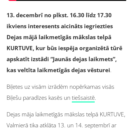
13. decembrī no plkst. 16.30 līdz 17.30
ikviens interesents aicinā
ts iegriezties
Dejas m
ājā laikmetīgās mā
kslas telp
ā
KURTUVE, kur bū
s iesp
ēja organizētā tūrē
apskat
īt izstā
di
“
Jaun
ā
s dejas laikmets
”,
kas veltīta laikmetīgā
s dejas v
ē
sturei
.
Biļetes uz visām izrādēm nopērkamas visās
Biļešu paradīzes kasēs un
tiešsaistē
.
Dejas māja laikmetīgās mākslas telpā KURTUVE,
Valmierā tika atklāta 13. un 14. septembrī ar