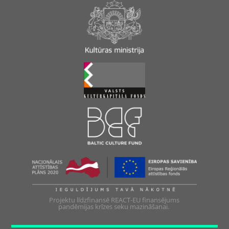
Projektu līdzfinansē REACT-EU finansējums
pandēmijas krīzes seku mazināšanai.