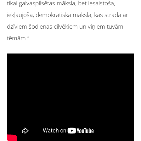
tikai galvaspilsētas māksla, bet iesaistoša,
iekļaujoša, demokrātiska māksla, kas strādā ar
dzīviem šodienas cilvēkiem un viņiem tuvām
tēmām.”