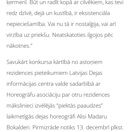
ķermenī. Būt un radīt kopā ar cilvēkiem, kas tevi
redz dzīvē, dejā un kustībā, ir eksistenciāla
nepieciešamība. Vai nu tā ir nostalģija, vai arī
virzība uz priekšu. Neatskatoties ilgojos pēc
nākotnes.”
Savukārt konkursa kārtībā no astoņiem
rezidences pieteikumiem Latvijas Dejas
informācijas centra valde sadarbībā ar
Horeogrāfu asociāciju par otru rezidences
mākslinieci izvēlējās “piektās paaudzes”
laikmetīgās dejas horeogrāfi Alisi Madaru
Bokalderi. Pirmizrāde notiks 13. decembrī plkst.