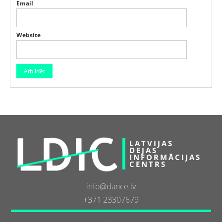
Email
Website
LATVIJAS
DEJAS
INFORMĀCIJAS
CENTRS
info@dance.lv
+371 23307679