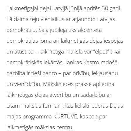
Laikmetīgajai dejai Latvijā jūnijā apritēs 30 gadi.
Tā dzima teju vienlaikus ar atjaunoto Latvijas
demokrātiju. Šajā jubilejā tiks akcentēta
demokrātijas loma arī laikmetīgās dejas iespējās
un attīstībā – laikmetīgā māksla var “elpot” tikai
demokrātiskās iekārtās. Janiras Kastro radošā
darbība ir tieši par to – par brīvību, iekļaušanu
un vienlīdzību. Mākslinieces prakse apliecina
laikmetīgās dejas atvērtību un sadarbību ar
citām mākslas formām, kas lieliski iederas Dejas
mājas programmā KURTUVĒ, kas top par
laikmetīgās mākslas centru.