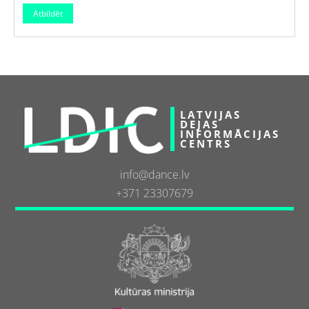
LATVIJAS
DEJAS
INFORMĀCIJAS
CENTRS
info@dance.lv
+371 23307679