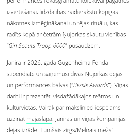
performances rokasgrāmatu kolektīvai pagātnes
izvērtēšanai, līdzdalības raidierakstu kopīgas
nākotnes izmēģināšanai un tējas rituālu, kas
radīts kopā ar četrām Ņujorkas skautu vienības
“
Girl Scouts Troop 6000
” pusaudzēm.
Janira ir 2026. gada Gugenheima Fonda
stipendiāte un saņēmusi divas Ņujorkas dejas
un performances balvas (“
Bessie Awards
”). Viņas
darbi ir prezentēti visdažādākajos teātros un
kultūrvietās. Vairāk par mākslinieci iespējams
uzzināt
mājaslapā
. Janiras un viņas kompānijas
dejas izrāde “Tumšais zirgs/Melnais mežs”