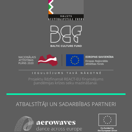
Projektu līdzfinansē REACT-EU finansējums
pandēmijas krīzes seku mazināšanai.
ATBALSTĪTĀJI UN SADARBĪBAS PARTNERI