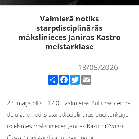
Valmierā notiks
starpdisciplinārās
mākslinieces Janiras Kastro
meistarklase
18/05/2026
Share
Facebook
Twitter
Email
22. maijā plkst. 17.00 Valmieras Kultūras centra
deju zālē notiks starpdisciplinārās puertorikāņu
izcelsmes mākslinieces Janiras Kastro (
Yanira
Castro
) meistarklase un saruna ar