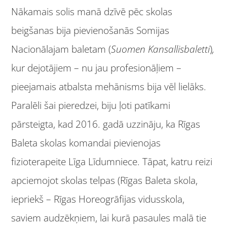
Nākamais solis manā dzīvē pēc skolas
beigšanas bija pievienošanās Somijas
Nacionālajam baletam (
Suomen Kansallisbaletti
)
,
kur dejotājiem – nu jau profesionāļiem –
pieejamais atbalsta mehānisms bija vēl lielāks.
Paralēli šai pieredzei, biju ļoti patīkami
pārsteigta, kad 2016. gadā uzzināju, ka Rīgas
Baleta skolas komandai pievienojas
fizioterapeite Līga Līdumniece. Tāpat, katru reizi
apciemojot skolas telpas (Rīgas Baleta skola,
iepriekš – Rīgas Horeogrāfijas vidusskola,
saviem audzēkņiem, lai kurā pasaules malā tie