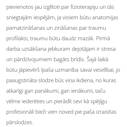
pievienotos jau izglītoti par fizioterapiju un tās
sniegtajām iespējām, ja viņiem būtu anatomijas
pamatzināšanas un zināšanas par traumu
profilaksi, traumu būtu daudz mazāk. Pirmā
darba uzsākšana jebkuram dejotājam ir stresa
un pārdzīvojumiem bagāts brīdis. Šajā laikā
būtu jāpievērš īpaša uzmanība savai veselībai, jo
paaugstināta slodze būs viņa ikdiena, no kuras
atkarīgi gan panākumi, gan ienākumi, taču
vēlme iederēties un pierādīt sevi kā spējīgu
profesionāli bieži vien noved pie paša izraisītas
pārslodzes.