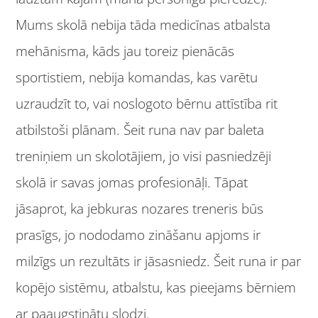
Mums skolā nebija tāda medicīnas atbalsta
mehānisma, kāds jau toreiz pienācās
sportistiem, nebija komandas, kas varētu
uzraudzīt to, vai noslogoto bērnu attīstība rit
atbilstoši plānam. Šeit runa nav par baleta
treniņiem un skolotājiem, jo visi pasniedzēji
skolā ir savas jomas profesionāļi. Tāpat
jāsaprot, ka jebkuras nozares treneris būs
prasīgs, jo nododamo zināšanu apjoms ir
milzīgs un rezultāts ir jāsasniedz. Šeit runa ir par
kopējo sistēmu, atbalstu, kas pieejams bērniem
ar paaugstinātu slodzi.