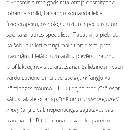
divdesmit pirmā gadsimta otrajā desmitgadē,
Johanna atbild, ka sapņu komanda iekļautu
fizioterapeitu, psihologu, uztura speciālistu un
sporta zinātnes speciālistu. Tāpat viņa piebilst,
ka šobrīd ir ļoti svarīgi mainīt attieksmi pret
traumām. Lielāko uzmanību pievērst traumu
profilaksei, nevis to ārstēšanai. Salīdzinoši nesen
vārdu savienojumu
overuse injury
(angļu val.
pārslodzes trauma – L. B.) dejas medicīnā esot
sākuši aizvietot ar apzīmējumu
underprepared
injury
(angļu val. nepienācīgas sagatavotības
trauma – L. B.). Johanna uzsver, ka pareizu