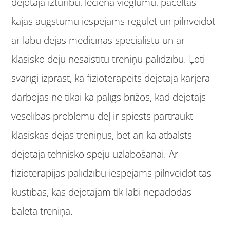
dejotāja izturību, lēciena vieglumu, paceltās
kājas augstumu iespējams regulēt un pilnveidot
ar labu dejas medicīnas speciālistu un ar
klasisko deju nesaistītu treniņu palīdzību. Ļoti
svarīgi izprast, ka fizioterapeits dejotāja karjerā
darbojas ne tikai kā palīgs brīžos, kad dejotājs
veselības problēmu dēļ ir spiests pārtraukt
klasiskās dejas treniņus, bet arī kā atbalsts
dejotāja tehnisko spēju uzlabošanai. Ar
fizioterapijas palīdzību iespējams pilnveidot tās
kustības, kas dejotājam tik labi nepadodas
baleta treniņā.