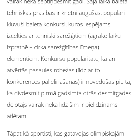
vairāk nekā septiņdesmit gadi. Šajā laikā baleta
tehniskās prasības ir krietni augušas, populāri
kļuvuši baleta konkursi, kuros iespējams
izcelties ar tehniski sarežģītiem (agrāko laiku
izpratnē – cirka sarežģītības līmeņa)
elementiem. Konkursu popularitāte, kā arī
atvērtās pasaules robežas (līdz ar to
konkurences palielināšanās) ir novedušas pie tā,
ka divdesmit pirmā gadsimta otrās desmitgades
dejotājs vairāk nekā līdz šim ir pielīdzināms
atlētam.
Tāpat kā sportisti, kas gatavojas olimpiskajām