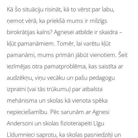
Kā šo situāciju risināt, kā to vērst par labu,
ņemot vērā, ka priekšā mums ir milzīgs
birokrātijas kalns? Agnesei atbilde ir skaidra ­–
kļūt pamanāmiem. Tomēr, lai varētu kļūt
pamanāmi, mums primāri jābūt vienotiem. Šeit
iezīmējas otra pamatproblēma, kas saistīta ar
audzēkņu, viņu vecāku un pašu pedagogu
izpratni (vai tās trūkumu) par atbalsta
mehānisma un skolas kā vienota spēka
nepieciešamību. Pēc sarunām ar Agnesi
Andersoni un skolas fizioterapeiti Līgu
Līdumnieci saprotu, ka skolas pasniedzēji un