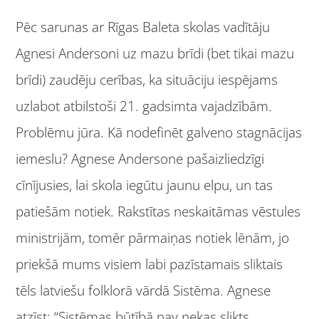
Pēc sarunas ar Rīgas Baleta skolas vadītāju
Agnesi Andersoni uz mazu brīdi (bet tikai mazu
brīdi) zaudēju cerības, ka situāciju iespējams
uzlabot atbilstoši 21. gadsimta vajadzībām.
Problēmu jūra. Kā nodefinēt galveno stagnācijas
iemeslu? Agnese Andersone pašaizliedzīgi
cīnījusies, lai skola iegūtu jaunu elpu, un tas
patiešām notiek. Rakstītas neskaitāmas vēstules
ministrijām, tomēr pārmaiņas notiek lēnām, jo
priekšā mums visiem labi pazīstamais sliktais
tēls latviešu folklorā vārdā Sistēma. Agnese
atzīst: “Sistēmas būtībā nav nekas slikts.