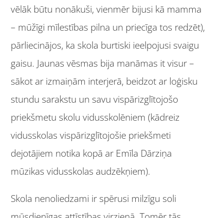
vēlāk būtu nonākuši, vienmēr bijusi kā mamma
– mūžīgi mīlestības pilna un priecīga tos redzēt),
pārliecinājos, ka skola burtiski ieelpojusi svaigu
gaisu. Jaunas vēsmas bija manāmas it visur –
sākot ar izmaiņām interjerā, beidzot ar loģisku
stundu sarakstu un savu vispārizglītojošo
priekšmetu skolu vidusskolēniem (kādreiz
vidusskolas vispārizglītojošie priekšmeti
dejotājiem notika kopā ar Emīla Dārziņa
mūzikas vidusskolas audzēkņiem).
Skola nenoliedzami ir spērusi milzīgu soli
mūsdienīgas attīstības virzienā. Tomēr tās