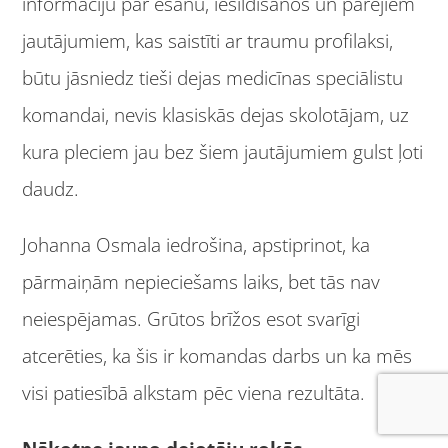
informāciju par ēšanu, iesildīšanos un pārējiem
jautājumiem, kas saistīti ar traumu profilaksi,
būtu jāsniedz tieši dejas medicīnas speciālistu
komandai, nevis klasiskās dejas skolotājam, uz
kura pleciem jau bez šiem jautājumiem gulst ļoti
daudz.
Johanna Osmala iedrošina, apstiprinot, ka
pārmaiņām nepieciešams laiks, bet tās nav
neiespējamas. Grūtos brīžos esot svarīgi
atcerēties, ka šis ir komandas darbs un ka mēs
visi patiesībā alkstam pēc viena rezultāta.