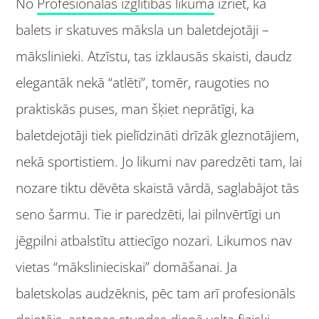
No
Profesionālās izglītības likuma
izriet, ka
balets ir skatuves māksla un baletdejotāji –
mākslinieki. Atzīstu, tas izklausās skaisti, daudz
elegantāk nekā “atlēti”, tomēr, raugoties no
praktiskās puses, man šķiet neprātīgi, ka
baletdejotāji tiek pielīdzināti drīzāk gleznotājiem,
nekā sportistiem. Jo likumi nav paredzēti tam, lai
nozare tiktu dēvēta skaistā vārdā, saglabājot tās
seno šarmu. Tie ir paredzēti, lai pilnvērtīgi un
jēgpilni atbalstītu attiecīgo nozari. Likumos nav
vietas “mākslinieciskai” domāšanai. Ja
baletskolas audzēknis, pēc tam arī profesionāls