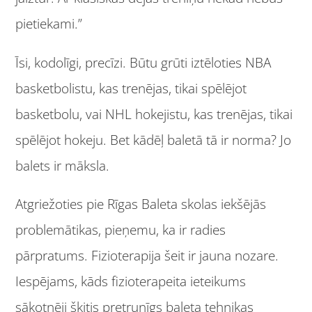
pietiekami.”
Īsi, kodolīgi, precīzi. Būtu grūti iztēloties NBA
basketbolistu, kas trenējas, tikai spēlējot
basketbolu, vai NHL hokejistu, kas trenējas, tikai
spēlējot hokeju. Bet kādēļ baletā tā ir norma? Jo
balets ir māksla.
Atgriežoties pie Rīgas Baleta skolas iekšējās
problemātikas, pieņemu, ka ir radies
pārpratums. Fizioterapija šeit ir jauna nozare.
Iespējams, kāds fizioterapeita ieteikums
sākotnēji šķitis pretrunīgs baleta tehnikas