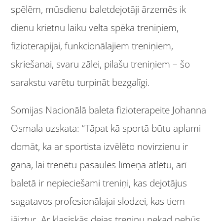
spēlēm, mūsdienu baletdejotāji ārzemēs ik
dienu krietnu laiku velta spēka treniņiem,
fizioterapijai, funkcionālajiem treniņiem,
skriešanai, svaru zālei, pilašu treniņiem – šo
sarakstu varētu turpināt bezgalīgi.
Somijas Nacionālā baleta fizioterapeite Johanna
Osmala uzskata: “Tāpat kā sportā būtu aplami
domāt, ka ar sportista izvēlēto novirzienu ir
gana, lai trenētu pasaules līmeņa atlētu, arī
baletā ir nepieciešami treniņi, kas dejotājus
sagatavos profesionālajai slodzei, kas tiem
jāiztur. Ar klasiskās dejas treniņu nekad nebūs