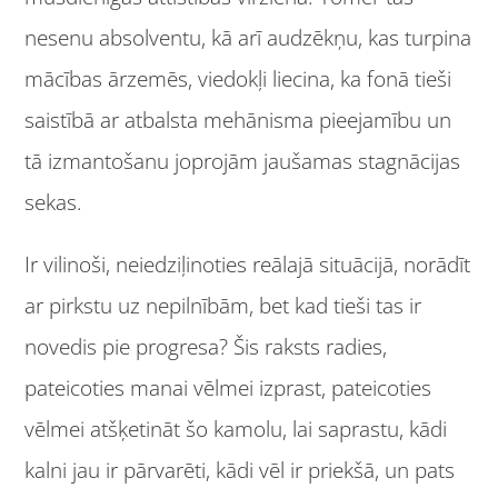
nesenu absolventu, kā arī audzēkņu, kas turpina
mācības ārzemēs, viedokļi liecina, ka fonā tieši
saistībā ar atbalsta mehānisma pieejamību un
tā izmantošanu joprojām jaušamas stagnācijas
sekas.
Ir vilinoši, neiedziļinoties reālajā situācijā, norādīt
ar pirkstu uz nepilnībām, bet kad tieši tas ir
novedis pie progresa? Šis raksts radies,
pateicoties manai vēlmei izprast, pateicoties
vēlmei atšķetināt šo kamolu, lai saprastu, kādi
kalni jau ir pārvarēti, kādi vēl ir priekšā, un pats