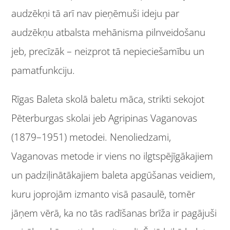
audzēkņi tā arī nav pieņēmuši ideju par
audzēkņu atbalsta mehānisma pilnveidošanu
jeb, precīzāk – neizprot tā nepieciešamību un
pamatfunkciju.
Rīgas Baleta skolā baletu māca, strikti sekojot
Pēterburgas skolai jeb Agripinas Vaganovas
(1879–1951) metodei. Nenoliedzami,
Vaganovas metode ir viens no ilgtspējīgākajiem
un padziļinātākajiem baleta apgūšanas veidiem,
kuru joprojām izmanto visā pasaulē, tomēr
jāņem vērā, ka no tās radīšanas brīža ir pagājuši