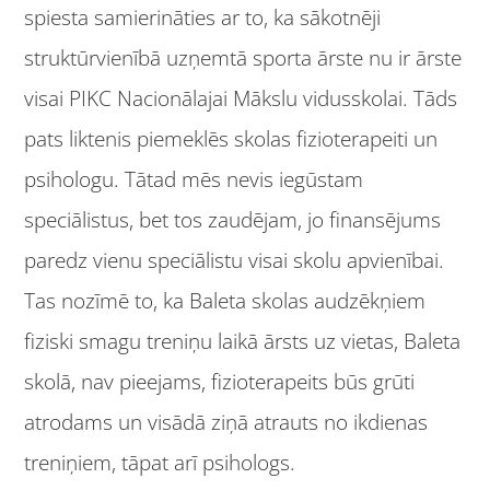
spiesta samierināties ar to, ka sākotnēji
struktūrvienībā uzņemtā sporta ārste nu ir ārste
visai PIKC Nacionālajai Mākslu vidusskolai. Tāds
pats liktenis piemeklēs skolas fizioterapeiti un
psihologu. Tātad mēs nevis iegūstam
speciālistus, bet tos zaudējam, jo finansējums
paredz vienu speciālistu visai skolu apvienībai.
Tas nozīmē to, ka Baleta skolas audzēkņiem
fiziski smagu treniņu laikā ārsts uz vietas, Baleta
skolā, nav pieejams, fizioterapeits būs grūti
atrodams un visādā ziņā atrauts no ikdienas
treniņiem, tāpat arī psihologs.