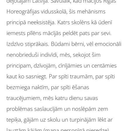
dejotājam Latvijā. Savulaik, kad mācījos Rīgas
Horeogrāfijas vidusskolā, šis mehānisms
principā neeksistēja. Katrs skolēns kā ūdenī
iemests pīlēns mācījās peldēt pats par sevi.
Izdzīvo stiprākais. Būdami bērni, vēl emocionāli
nenobrieduši indivīdi, mēs, sekojot šim
principam, dzīvojām, cīnījāmies un centāmies
kaut ko sasniegt. Par spīti traumām, par spīti
bezmiega naktīm, par spīti ēšanas
traucējumiem, mēs katru dienu savas
problēmas saslaucījām un noslēpām zem
tepiķa, gājām uz skolu un turpinājām lēkt ar
lauztām kājām (mana personīgā pieredze).