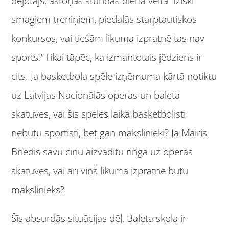
dejotājs, astoņas stundas dienā velta fiziski
smagiem treniņiem, piedalās starptautiskos
konkursos, vai tiešām likuma izpratnē tas nav
sports? Tikai tāpēc, ka izmantotais jēdziens ir
cits. Ja basketbola spēle izņēmuma kārtā notiktu
uz Latvijas Nacionālās operas un baleta
skatuves, vai šīs spēles laikā basketbolisti
nebūtu sportisti, bet gan mākslinieki? Ja Mairis
Briedis savu cīņu aizvadītu ringā uz operas
skatuves, vai arī viņš likuma izpratnē būtu
mākslinieks?
Šīs absurdās situācijas dēļ, Baleta skola ir