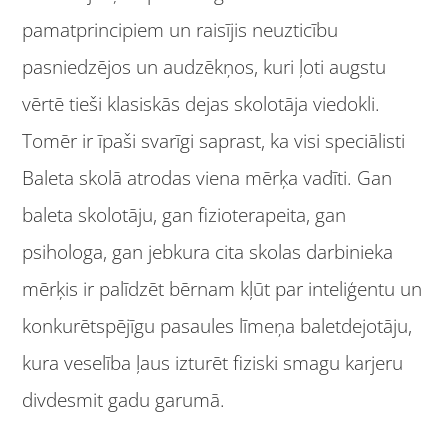
pamatprincipiem un raisījis neuzticību
pasniedzējos un audzēkņos, kuri ļoti augstu
vērtē tieši klasiskās dejas skolotāja viedokli.
Tomēr ir īpaši svarīgi saprast, ka visi speciālisti
Baleta skolā atrodas viena mērķa vadīti. Gan
baleta skolotāju, gan fizioterapeita, gan
psihologa, gan jebkura cita skolas darbinieka
mērķis ir palīdzēt bērnam kļūt par inteliģentu un
konkurētspējīgu pasaules līmeņa baletdejotāju,
kura veselība ļaus izturēt fiziski smagu karjeru
divdesmit gadu garumā.