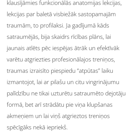
klausījāmies funkcionālās anatomijas lekcijas,
lekcijas par baletā visbiežāk sastopamajām
traumām, to profilaksi. Ja gadījumā kāds
satraumējās, bija skaidrs rīcības plāns, lai
jaunais atlēts pēc iespējas ātrāk un efektīvāk
varētu atgriezties profesionālajos treniņos,
traumas izraisīto piespiedu “atpūtas” laiku
izmantojot, lai ar pilašu un citu vingrinājumu
palīdzību ne tikai uzturētu satraumēto dejotāju
formā, bet arī strādātu pie viņa klupšanas
akmeņiem un lai viņš atgrieztos treniņos
spēcīgāks nekā iepriekš.