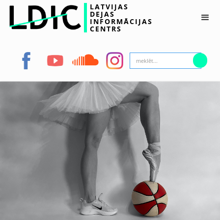
LATVIJAS
DEJAS
INFORMĀCIJAS
CENTRS