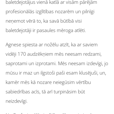
baletdejotājus vienā katlā ar visām pārējām
profesionālās izglītības nozarēm un pilnīgi
neņemot vērā to, ka savā būtībā visi
baletdejotāji ir pasaules mēroga atlēti.
Agnese spiesta ar nožēlu atzīt, ka ar saviem
vidēji 170 audzēkņiem mēs neesam redzami,
saprotami un izprotami. Mēs neesam izdevīgi, jo
mūsu ir maz un ilgstoši paši esam klusējuši, un,
kamēr mēs kā nozare neiegūsim vērtību
sabiedrības acīs, tā arī turpināsim būt
neizdevīgi.