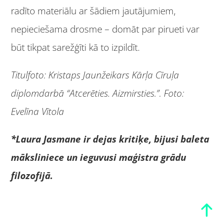
radīto materiālu ar šādiem jautājumiem,
nepieciešama drosme – domāt par pirueti var
būt tikpat sarežģīti kā to izpildīt.
Titulfoto: Kristaps Jaunžeikars Kārļa Cīruļa
diplomdarbā “Atcerēties. Aizmirsties.”. Foto:
Evelīna Vītola
*Laura Jasmane ir dejas kritiķe, bijusi baleta
māksliniece un ieguvusi maģistra grādu
filozofijā.