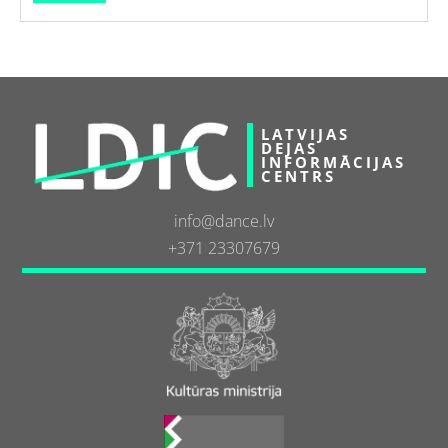
LATVIJAS
DEJAS
INFORMĀCIJAS
CENTRS
info@dance.lv
+371 23307679