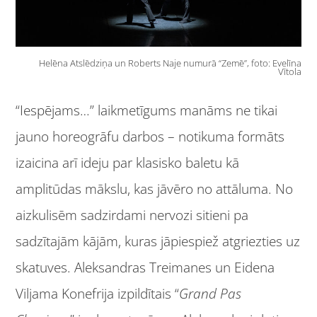
Helēna Atslēdziņa un Roberts Naje numurā “Zemē”, foto: Evelīna
Vītola
“Iespējams…” laikmetīgums manāms ne tikai
jauno horeogrāfu darbos – notikuma formāts
izaicina arī ideju par klasisko baletu kā
amplitūdas mākslu, kas jāvēro no attāluma. No
aizkulisēm sadzirdami nervozi sitieni pa
sadzītajām kājām, kuras jāpiespiež atgriezties uz
skatuves. Aleksandras Treimanes un Eidena
Viljama Konefrija izpildītais “
Grand Pas