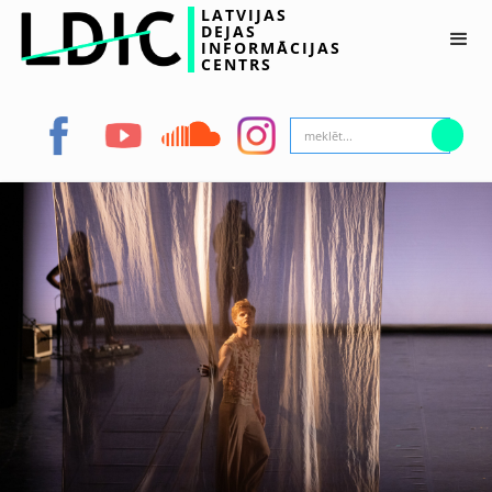
LATVIJAS
DEJAS
INFORMĀCIJAS
CENTRS