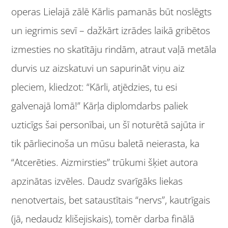
operas Lielajā zālē Kārlis pamanās būt noslēgts
un iegrimis sevī – dažkārt izrādes laikā gribētos
izmesties no skatītāju rindām, atraut vaļā metāla
durvis uz aizskatuvi un sapurināt viņu aiz
pleciem, kliedzot: “Kārli, atjēdzies, tu esi
galvenajā lomā!” Kārļa diplomdarbs paliek
uzticīgs šai personībai, un šī noturētā sajūta ir
tik pārliecinoša un mūsu baletā neierasta, ka
“Atcerēties. Aizmirsties” trūkumi šķiet autora
apzinātas izvēles. Daudz svarīgāks liekas
nenotvertais, bet sataustītais “nervs”, kautrīgais
(jā, nedaudz klišejiskais), tomēr darba finālā