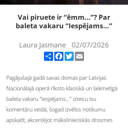
Vai piruete ir “ēmm…”? Par
baleta vakaru “Iespējams…”
Laura Jasmane
02/07/2026
Share
Facebook
Twitter
Email
Pagājušajā gadā savas domas par Latvijas
Nacionālajā operā rīkoto klasiskā un laikmetīgā
baleta vakaru “Iespējams…” izteicu īsu
komentāru veidā, šogad izvēlos notikumu
apskatīt, akcentējot mākslinieciskās drosmes