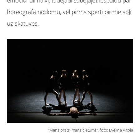
emocionāli naivi, tādējādi sabojājot iespaidu par
horeogrāfa nodomu, vēl pirms sperti pirmie soļi
uz skatuves.
“Mans prāts, mans cietums”, foto: Evelīna Vītola