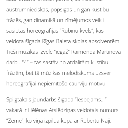
austrumnieciskās, popsīgās un gan kustību
frāzēs, gan dinamikā un zīmējumos veikli
sasietās horeogrāfijas “Rubīnu kvēls”, kas
veidota šīgada Rīgas Baleta skolas absolventēm.
Tieši mūzikas izvēle “iegāž” Raimonda Martinova
darbu “4” – tas sastāv no atdalītām kustību
frāzēm, bet tā mūzikas melodiskums uzsver
horeogrāfijai nepiemītošo caurviju motīvu.
Spilgtākais jaundarbs šīgada “Iespējams…”
vakarā ir Hēlēnas Atslēdziņas veidotais numurs
“Zemē”, ko viņa izpilda kopā ar Robertu Naji.