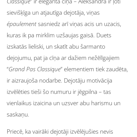
Classique
” ir eleganta cīņa – Aleksandra ir ļoti
sievišķīga un atjautīga dejotāja, viņas
é
paulement
sasniedz arī viņas acis un uzacis,
kuras ik pa mirklim uzšaujas gaisā. Duets
izskatās lieliski, un skatīt abu šarmanto
dejojumu, pat ja cīņa ar dažiem nežēlīgajiem
“
Grand Pas Classique
” elementiem tiek zaudēta,
ir aizraujoša nodarbe. Dejotāju motivācija
izvēlēties tieši šo numuru ir jēgpilna – tas
vienlaikus izaicina un uzsver abu harismu un
saskaņu.
Priecē, ka vairāki dejotāji izvēlējušies nevis