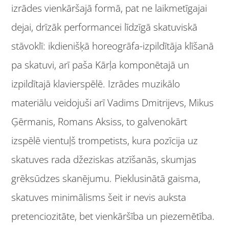
izrādes vienkāršajā formā, pat ne laikmetīgajai
dejai, drīzāk performancei līdzīgā skatuviskā
stāvoklī: ikdienišķā horeogrāfa-izpildītāja klīšanā
pa skatuvi, arī paša Kārļa komponētajā un
izpildītajā klavierspēlē. Izrādes muzikālo
materiālu veidojuši arī Vadims Dmitrijevs, Mikus
Ģērmanis, Romans Aksiss, to galvenokārt
izspēlē vientuļš trompetists, kura pozīcija uz
skatuves rada džeziskas atzīšanās, skumjas
grēksūdzes skanējumu. Pieklusinātā gaisma,
skatuves minimālisms šeit ir nevis auksta
pretenciozitāte, bet vienkāršība un piezemētība.