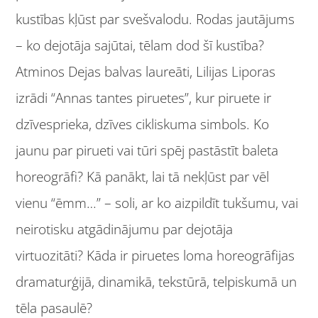
kustības kļūst par svešvalodu. Rodas jautājums
– ko dejotāja sajūtai, tēlam dod šī kustība?
Atminos Dejas balvas laureāti, Lilijas Liporas
izrādi “Annas tantes piruetes”, kur piruete ir
dzīvesprieka, dzīves cikliskuma simbols. Ko
jaunu par pirueti vai tūri spēj pastāstīt baleta
horeogrāfi? Kā panākt, lai tā nekļūst par vēl
vienu “ēmm…” – soli, ar ko aizpildīt tukšumu, vai
neirotisku atgādinājumu par dejotāja
virtuozitāti? Kāda ir piruetes loma horeogrāfijas
dramaturģijā, dinamikā, tekstūrā, telpiskumā un
tēla pasaulē?