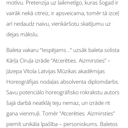
motīvu. Pretenzija uz laikmetīgo, kuras šogad ir
vairāk nekā citreiz, ir apsveicama, tomēr tā izceļ
arī nedaudz naivu, vienkāršotu skatījumu uz
dejas mākslu.
Baleta vakaru “Iespējams…” uzsāk baleta solista
Kārļa Cīruļa izrāde “Atcerēties. Aizmirsties” –
Jāzepa Vītola Latvijas Mūzikas akadēmijas
Horeogrāfijas nodaļas absolventa diplomdarbs.
Savu potenciālo horeogrāfisko rokrakstu autors
šajā darbā neatklāj teju nemaz, un izrāde rit
gana vienmuļi. Tomēr “Atcerēties. Aizmirsties”
piemīt unikāla īpašība – personiskums. Baletos