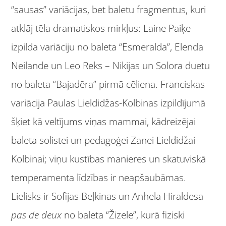
“sausas” variācijas, bet baletu fragmentus, kuri
atklāj tēla dramatiskos mirkļus: Laine Paiķe
izpilda variāciju no baleta “Esmeralda”, Elenda
Neilande un Leo Reks – Nikijas un Solora duetu
no baleta “Bajadēra” pirmā cēliena. Franciskas
variācija Paulas Lieldidžas-Kolbinas izpildījumā
šķiet kā veltījums viņas mammai, kādreizējai
baleta solistei un pedagoģei Zanei Lieldidžai-
Kolbinai; viņu kustības manieres un skatuviskā
temperamenta līdzības ir neapšaubāmas.
Lielisks ir Sofijas Beļkinas un Anhela Hiraldesa
pas de deux
no baleta “Žizele”, kurā fiziski