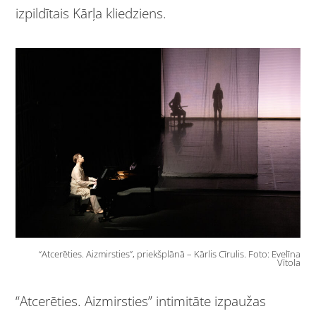
izpildītais Kārļa kliedziens.
“Atcerēties. Aizmirsties”, priekšplānā – Kārlis Cīrulis. Foto: Evelīna
Vītola
“Atcerēties. Aizmirsties” intimitāte izpaužas