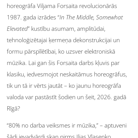
horeogrāfa Viljama Forsaita revolucionārās
1987. gada izrādes “
In The Middle, Somewhat
Elevated
” kustību asumam, amplitūdai,
tehnoloģizētajai ķermeņa dekonstrukcijai un
formu pārspīlētībai, ko uzsver elektroniskā
mūzika. Lai gan šis Forsaita darbs kļuvis par
klasiku, iedvesmojot neskaitāmus horeogrāfus,
tik un tā ir vērts jautāt – ko jaunu horeogrāfa
valoda var pastāstīt šodien un šeit, 2026. gadā
Rīgā?
“80% no darba veiksmes ir mūzika,” – aptuveni
šādi ievadvārdi skan pirms Iļjas Vlasenko