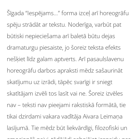
Šīgada “Iespējams…” forma izceļ arī horeogrāfu
spēju strādāt ar tekstu. Noderīga, varbūt pat
būtiski nepieciešama arī baletā būtu dejas
dramaturgu piesaiste, jo šoreiz teksta efekts
nešķiet līdz galam aptverts. Arī pasaulslavenu
horeogrāfu darbos apraksti mēdz sašaurināt
skatījumu uz izrādi, tāpēc svarīgi ir sniegt
skatītājam izvēli tos lasīt vai ne. Šoreiz izvēles
nav – teksti nav pieejami rakstiskā formātā, tie
tikai dzirdami vakara vadītāja Aivara Leimaņa
lasījumā. Tie mēdz būt liekvārdīgi, filozofiski un