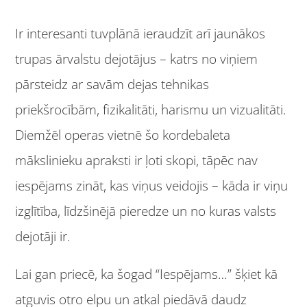
Ir interesanti tuvplānā ieraudzīt arī jaunākos
trupas ārvalstu dejotājus – katrs no viņiem
pārsteidz ar savām dejas tehnikas
priekšrocībām, fizikalitāti, harismu un vizualitāti.
Diemžēl operas vietnē šo kordebaleta
mākslinieku apraksti ir ļoti skopi, tāpēc nav
iespējams zināt, kas viņus veidojis – kāda ir viņu
izglītība, līdzšinējā pieredze un no kuras valsts
dejotāji ir.
Lai gan priecē, ka šogad “Iespējams…” šķiet kā
atguvis otro elpu un atkal piedāvā daudz