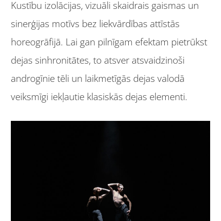
Kustību izolācijas, vizuāli skaidrais gaismas un
sinerģijas motīvs bez liekvārdības attīstās
horeogrāfijā. Lai gan pilnīgam efektam pietrūkst
dejas sinhronitātes, to atsver atsvaidzinoši
androgīnie tēli un laikmetīgās dejas valodā
veiksmīgi iekļautie klasiskās dejas elementi.