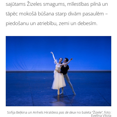
sajūtams Žizeles smagums, mīlestības pilnā un
tāpēc mokošā būšana starp divām pasaulēm –
piedošanu un atriebību, zemi un debesīm.
Sofija Beļkina un Anhels Hiraldess
pas de deux
no baleta “Žizele”, foto:
Evelīna Vītola