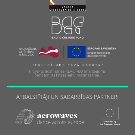
Projektu līdzfinansē REACT-EU finansējums
pandēmijas krīzes seku mazināšanai.
ATBALSTĪTĀJI UN SADARBĪBAS PARTNERI