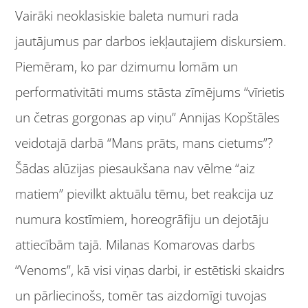
Vairāki neoklasiskie baleta numuri rada
jautājumus par darbos iekļautajiem diskursiem.
Piemēram, ko par dzimumu lomām un
performativitāti mums stāsta zīmējums “vīrietis
un četras gorgonas ap viņu” Annijas Kopštāles
veidotajā darbā “Mans prāts, mans cietums”?
Šādas alūzijas piesaukšana nav vēlme “aiz
matiem” pievilkt aktuālu tēmu, bet reakcija uz
numura kostīmiem, horeogrāfiju un dejotāju
attiecībām tajā. Milanas Komarovas darbs
“Venoms”, kā visi viņas darbi, ir estētiski skaidrs
un pārliecinošs, tomēr tas aizdomīgi tuvojas