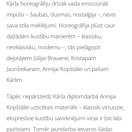
Kārļa horeogrāfiju drīzāk vada emocionāli
impulsi – šaubas, dusmas, nostalģija –, nevis
sava stila meklējumi. Horeogrāfija plūst caur
dažādām kustību manierēm – klasisku,
neoklasisku, modernu –, tās pielāgojot
dejotājiem Jūlijai Brauerei, Kristapam
Jaunžeikaram, Annijai Kopštālei un pašam
Kārlim.
Tāpēc nepārsteidz Kārļa diplomdarbā Annijai
Kopštālei uzticētais materiāls – klasiski virtuozie,
ekspresīvie kustību savirknējumi viņai ir ļoti labi
pazīstami. Tomēr jaundarba ietvaros šādas