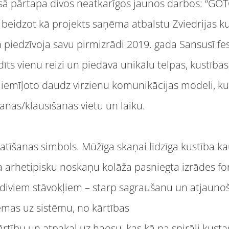
esā pārtapa divos neatkarīgos jaunos darbos: “GO
beidzot kā projekts saņēma atbalstu Zviedrijas k
 piedzīvoja savu pirmizrādi 2019. gada Sansusī fe
īts vienu reizi un piedāvā unikālu telpas, kustības
m iemīļoto daudz virzienu komunikācijas modeli, k
šanās/klausīšanās vietu un laiku.
tatīšanas simbols. Mūžīga skaņai līdzīga kustība 
ga arhetipisku noskaņu kolāža pasniegta izrādes 
p diviem stāvokļiem – starp sagraušanu un atjau
ēmas uz sistēmu, no kārtības
ārtību un atpakaļ uz haosu, kas kā pa spirāli kusta