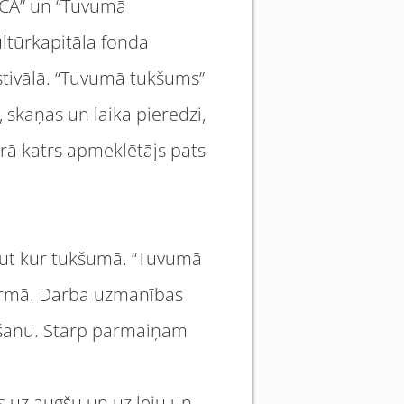
TCA” un “Tuvumā
ultūrkapitāla fonda
stivālā. “Tuvumā tukšums”
, skaņas un laika pieredzi,
urā katrs apmeklētājs pats
kaut kur tukšumā. “Tuvumā
formā. Darba uzmanības
nošanu. Starp pārmaiņām
s uz augšu un uz leju un