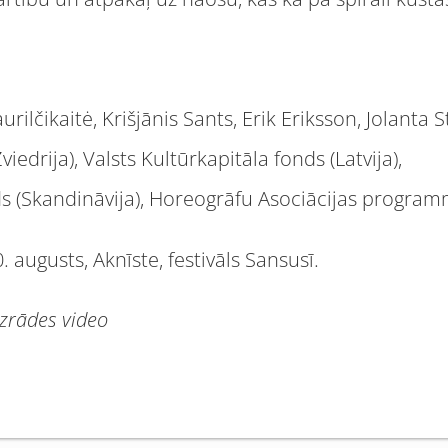
lčikaitė, Krišjānis Sants, Erik Eriksson, Jolanta S
viedrija), Valsts Kultūrkapitāla fonds (Latvija),
s (Skandināvija), Horeogrāfu Asociācijas programm
 augusts, Aknīste, festivāls Sansusī.
izrādes video