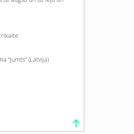
trikaite
a “Jumts” (Latvija)