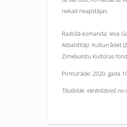
nekad neapstājas.
Radošā komanda: Ieva Gauri
Atbalstītāji: Kulturrådet (Z
Zimeļvalstu Kultūras fond
Pirmizrāde: 2020. gada 10.
Titulbilde: ekrānšāviņš no 