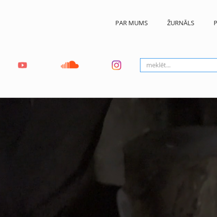
PAR MUMS
ŽURNĀLS
P