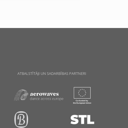
ATBALSTĪTĀJI UN SADARBĪBAS PARTNERI