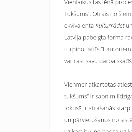
Vienlaikus tas lēnā proc
Tukšums”. Otrais no šiem 
ekvivalentā
Kulturrådet
un
Latvijā pabeigtā formā rād
turpinot attīstīt autorie
var rast savu darba skatī
Vienmēr atkārtotās aties
tukšums” ir sapnim līdzī
fokusā ir atrašanās star
un pārvietošanos no sist
uz kārtību, no haosa uz k