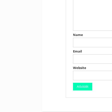
Name
Email
Website