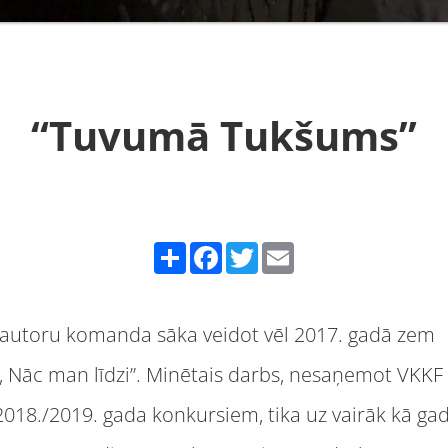
“Tuvumā Tukšums”
Share
Facebook
Twitter
Email
 autoru komanda sāka veidot vēl 2017. gadā zem
 Nāc man līdzi”. Minētais darbs, nesaņemot VKKF
018./2019. gada konkursiem, tika uz vairāk kā gad