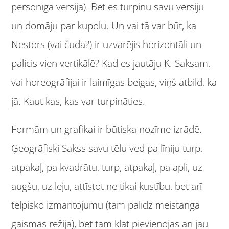
personīgā versijā). Bet es turpinu savu versiju
un domāju par kupolu. Un vai tā var būt, ka
Nestors (vai čuda?) ir uzvarējis horizontāli un
palicis vien vertikālē? Kad es jautāju K. Saksam,
vai horeogrāfijai ir laimīgas beigas, viņš atbild, ka
jā. Kaut kas, kas var turpināties.
Formām un grafikai ir būtiska nozīme izrādē.
Ģeogrāfiski Sakss savu tēlu ved pa līniju turp,
atpakaļ, pa kvadrātu, turp, atpakaļ, pa apli, uz
augšu, uz leju, attīstot ne tikai kustību, bet arī
telpisko izmantojumu (tam palīdz meistarīgā
gaismas režija), bet tam klāt pievienojas arī jau