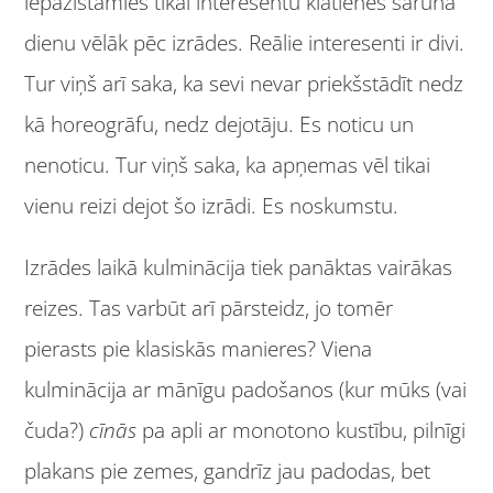
iepazīstamies tikai interesentu klātienes sarunā
dienu vēlāk pēc izrādes. Reālie interesenti ir divi.
Tur viņš arī saka, ka sevi nevar priekšstādīt nedz
kā horeogrāfu, nedz dejotāju. Es noticu un
nenoticu. Tur viņš saka, ka apņemas vēl tikai
vienu reizi dejot šo izrādi. Es noskumstu.
Izrādes laikā kulminācija tiek panāktas vairākas
reizes. Tas varbūt arī pārsteidz, jo tomēr
pierasts pie klasiskās manieres? Viena
kulminācija ar mānīgu padošanos (kur mūks (vai
čuda?)
cīnās
pa apli ar monotono kustību, pilnīgi
plakans pie zemes, gandrīz jau padodas, bet