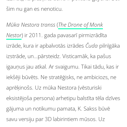
šim nu gan es nenoticu.
Mūka Nestora transs
(
The Drone of Monk
Nestor
) ir 2011. gada pavasarī pirmizrādīta
izrāde, kura ir apbalvotās izrādes
Čuda
pilnīgāka
izstrāde, un…pārsteidz. Visticamāk, ka pašus
igauņus jau atkal. Ar svaigumu. Tikai tādu, kas ir
iekšēji būvēts. Ne stratēģisks, ne ambiciozs, ne
aprēķinošs. Uz mūka Nestora (vēsturiski
eksistējoša persona) arhetipu balstīta tēla dzīves
gājuma un notikumu pamata, K. Sakss būvē
savu versiju par 3D labirintiem mūsos. Uz