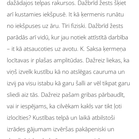
dažādajos telpas rakursos. Dažbrīd žests šķiet
arī kustamies iekšpusē. It kā ķermenis runātu
no iekšpuses uz āru. Tīri fiziski. Dažbrīd žests
parādās arī vidū, kur jau notiek attīstītā darbība
– it kā atsaucoties uz avotu. K. Saksa ķermeņa
locītavas ir plašas amplitūdas. Dažreiz liekas, ka
viņš izvelk kustību kā no atslēgas cauruma un
izvij pa visu istabu kā garu šalli ar vēl tikpat garu
sliedi aiz tās. Dažreiz pašam gribas pārbaudīt,
vai ir iespējams, ka cilvēkam kakls var tikt ļoti
izlocīties? Kustības telpā un laikā atbilstoši
izrādes gājumam izvēršas pakāpeniski un