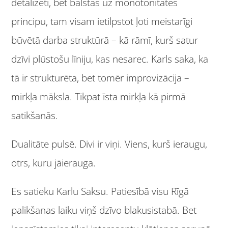
detalizēti, bet balstās uz monotonitātes
principu, tam visam ietilpstot ļoti meistarīgi
būvētā darba struktūrā – kā rāmī, kurš satur
dzīvi plūstošu līniju, kas nesarec. Karls saka, ka
tā ir strukturēta, bet tomēr improvizācija –
mirkļa māksla. Tikpat īsta mirkļa kā pirmā
satikšanās.
Dualitāte pulsē. Divi ir viņi. Viens, kurš ieraugu,
otrs, kuru jāierauga.
Es satieku Karlu Saksu. Patiesībā visu Rīgā
palikšanas laiku viņš dzīvo blakusistabā. Bet