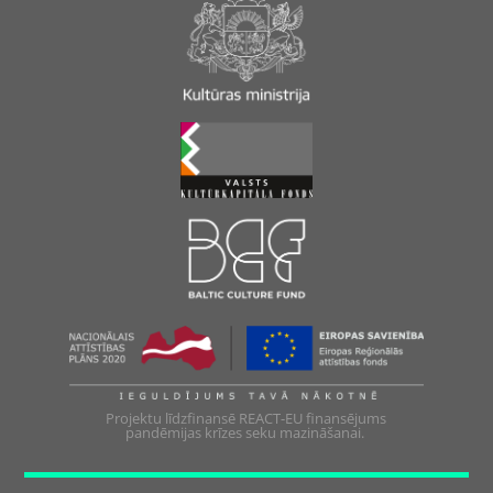
Projektu līdzfinansē REACT-EU finansējums
pandēmijas krīzes seku mazināšanai.