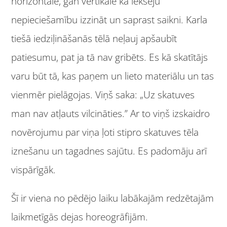
horizontālē, gan vertikālē kā iekšēju
nepieciešamību izzināt un saprast saikni. Karla
tiešā iedziļināšanās tēlā neļauj apšaubīt
patiesumu, pat ja tā nav gribēts. Es kā skatītājs
varu būt tā, kas paņem un lieto materiālu un tas
vienmēr pielāgojas. Viņš saka: „Uz skatuves
man nav atļauts vilcināties.” Ar to viņš izskaidro
novērojumu par viņa ļoti stipro skatuves tēla
iznešanu un tagadnes sajūtu. Es padomāju arī
vispārīgāk.
Šī ir viena no pēdējo laiku labākajām redzētajām
laikmetīgās dejas horeogrāfijām.