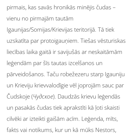
pirmais, kas savās hronikās minējis čudas –
vienu no pirmajām tautām
Igaunijas/Somijas/Krievijas teritorijā. Tā tiek
uzskatīta par protoigauņiem. Tiešas vēsturiskas
liecības laika gaitā ir savijušās ar neskaitāmām
leģendām par šīs tautas izcelšanos un
pārveidošanos. Taču robežezeru starp Igauniju
un Krieviju krievvalodīgie vēl joprojām sauc par
Čudskoje (
Чудское
). Daudzās krievu leģendās
un pasakās čudas tiek aprakstīti kā ļoti skaisti
cilvēki ar izteikti gaišām acīm. Leģenda, mīts,
fakts vai notikums, kur un kā mūks Nestors,