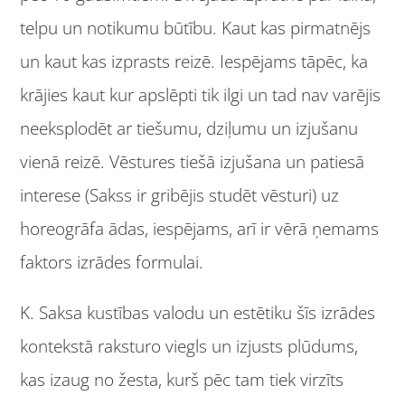
telpu un notikumu būtību. Kaut kas pirmatnējs
un kaut kas izprasts reizē. Iespējams tāpēc, ka
krājies kaut kur apslēpti tik ilgi un tad nav varējis
neeksplodēt ar tiešumu, dziļumu un izjušanu
vienā reizē. Vēstures tiešā izjušana un patiesā
interese (Sakss ir gribējis studēt vēsturi) uz
horeogrāfa ādas, iespējams, arī ir vērā ņemams
faktors izrādes formulai.
K. Saksa kustības valodu un estētiku šīs izrādes
kontekstā raksturo viegls un izjusts plūdums,
kas izaug no žesta, kurš pēc tam tiek virzīts