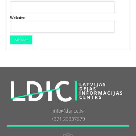
Website
LATVIJAS
DEJAS
INFORMĀCIJAS
CENTRS
info@dance.lv
+371 23307679