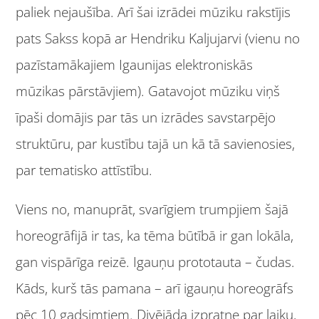
paliek nejaušība. Arī šai izrādei mūziku rakstījis
pats Sakss kopā ar Hendriku Kaljujarvi (vienu no
pazīstamākajiem Igaunijas elektroniskās
mūzikas pārstāvjiem). Gatavojot mūziku viņš
īpaši domājis par tās un izrādes savstarpējo
struktūru, par kustību tajā un kā tā savienosies,
par tematisko attīstību.
Viens no, manuprāt, svarīgiem trumpjiem šajā
horeogrāfijā ir tas, ka tēma būtībā ir gan lokāla,
gan vispārīga reizē. Igauņu prototauta – čudas.
Kāds, kurš tās pamana – arī igauņu horeogrāfs
pēc 10 gadsimtiem. Divējāda izpratne par laiku,