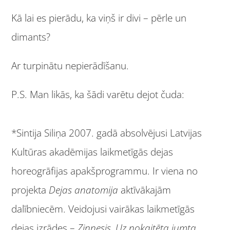
Kā lai es pierādu, ka viņš ir divi – pērle un
dimants?
Ar turpinātu nepierādīšanu.
P.S. Man likās, ka šādi varētu dejot čuda:
*Sintija Siliņa 2007. gadā absolvējusi Latvijas
Kultūras akadēmijas laikmetīgās dejas
horeogrāfijas apakšprogrammu. Ir viena no
projekta
Dejas anatomija
aktīvākajām
dalībniecēm. Veidojusi vairākas laikmetīgās
dejas izrādes –
Ziņnesis
,
Uz nokaitēta jumta
.