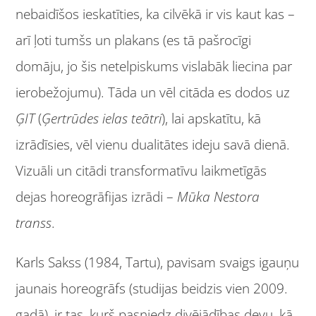
nebaidīšos ieskatīties, ka cilvēkā ir vis kaut kas –
arī ļoti tumšs un plakans (es tā pašrocīgi
domāju, jo šis netelpiskums vislabāk liecina par
ierobežojumu). Tāda un vēl citāda es dodos uz
ĢIT
(
Ģertrūdes ielas teātri
), lai apskatītu, kā
izrādīsies, vēl vienu dualitātes ideju savā dienā.
Vizuāli un citādi transformatīvu laikmetīgās
dejas horeogrāfijas izrādi –
Mūka Nestora
transs
.
Karls Sakss (1984, Tartu), pavisam svaigs igauņu
jaunais horeogrāfs (studijas beidzis vien 2009.
gadā), ir tas, kurš pasniedz divējādības devu, kā