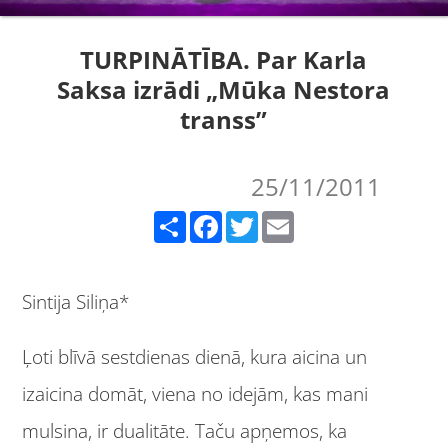
TURPINĀTĪBA. Par Karla
Saksa izrādi „Mūka Nestora
transs”
25/11/2011
Share
Facebook
Twitter
Email
Sintija Siliņa*
Ļoti blīvā sestdienas dienā, kura aicina un
izaicina domāt, viena no idejām, kas mani
mulsina, ir dualitāte. Taču apņemos, ka