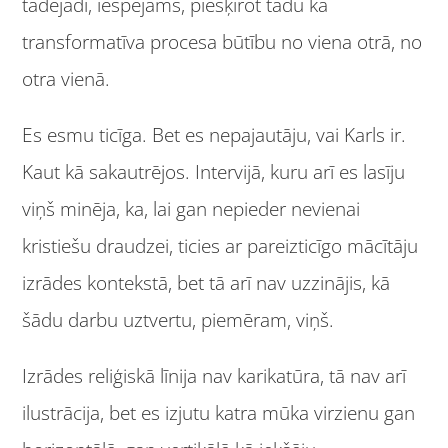
tādējādi, iespējams, piešķirot tādu kā
transformatīva procesa būtību no viena otrā, no
otra vienā.
Es esmu ticīga. Bet es nepajautāju, vai Karls ir.
Kaut kā sakautrējos. Intervijā, kuru arī es lasīju
viņš minēja, ka, lai gan nepieder nevienai
kristiešu draudzei, ticies ar pareizticīgo mācītāju
izrādes kontekstā, bet tā arī nav uzzinājis, kā
šādu darbu uztvertu, piemēram, viņš.
Izrādes reliģiskā līnija nav karikatūra, tā nav arī
ilustrācija, bet es izjutu katra mūka virzienu gan