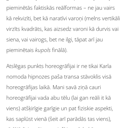
pieminētās faktiskās reālformas – ne jau vairs
kā rekvizīti, bet kā naratīvi varoņi (melns vertikāli
virzīts kvadrāts, kas aizsedz varoni kā durvis vai
siena, vai vairogs, bet ne ilgi, tāpat arī jau
pieminētais
kupols
finālā).
Atslēgas punkts horeogrāfijai ir ne tikai Karla
nomoda hipnozes paša transa stāvoklis visā
horeogrāfijas laikā. Mani savā ziņā cauri
horeogrāfijai vada abu tēlu (lai gan reāli it kā
viens) atšķirīgie garīgie un pat fiziskie aspekti,
kas saplūst vienā (šeit arī parādās tas viens),