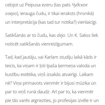
ceļojot uz Peipusa ezeru (tas pats
Чудское
озеро
), ierauga čudu, ir tikai ieraksts (hronikā)
un interpretācija (kas tad tur notika?) vienlaicīgi.
Satikšanās ar to čudu, kas
dejo
. Un K. Sakss liek
noticēt satikšanās vienreizīgumam.
Tad, kad jautāju, vai Karlam studiju laikā kāds ir
teicis, ka viņam ir ļoti īpaša ķermeņa valoda un
kustību estētika, viņš izsakās atvairīgi. Laikam
nē? Viņa pirmavots vienmēr ir bijusi mūzika un
par to viņš runā daudz. Arī par to, ka vienmēr
pie tās varēs atgriezties, jo profesijas izvēle ir un