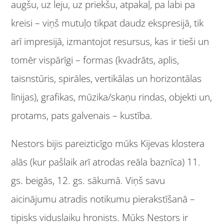
augšu, uz leju, uz priekšu, atpakaļ, pa labi pa
kreisi – viņš mutuļo tikpat daudz ekspresijā, tik
arī impresijā, izmantojot resursus, kas ir tieši un
tomēr vispārīgi – formas (kvadrāts, aplis,
taisnstūris, spirāles, vertikālas un horizontālas
līnijas), grafikas, mūzika/skaņu rindas, objekti un,
protams, pats galvenais – kustība.
Nestors bijis pareizticīgo mūks Kijevas klostera
alās (kur pašlaik arī atrodas reāla baznīca) 11.
gs. beigās, 12. gs. sākumā. Viņš savu
aicinājumu atradis notikumu pierakstīšanā –
tipisks viduslaiku hronists. Mūks Nestors ir