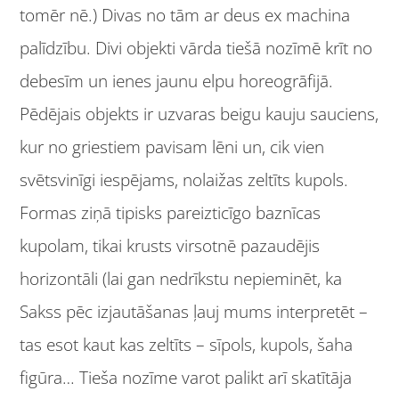
tomēr nē.) Divas no tām ar deus ex machina
palīdzību. Divi objekti vārda tiešā nozīmē krīt no
debesīm un ienes jaunu elpu horeogrāfijā.
Pēdējais objekts ir uzvaras beigu kauju sauciens,
kur no griestiem pavisam lēni un, cik vien
svētsvinīgi iespējams, nolaižas zeltīts kupols.
Formas ziņā tipisks pareizticīgo baznīcas
kupolam, tikai krusts virsotnē pazaudējis
horizontāli (lai gan nedrīkstu nepieminēt, ka
Sakss pēc izjautāšanas ļauj mums interpretēt –
tas esot kaut kas zeltīts – sīpols, kupols, šaha
figūra… Tieša nozīme varot palikt arī skatītāja