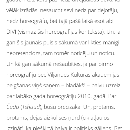
vēlāk izrādās, nesaucot sevi nedz par dejotāju,
nedz horeogrāfu, bet tajā pašā laikā esot abi
DIVI (vismaz šīs horeogrāfijas kontekstā). Un, lai
gan šis jaunais puisis sākumā var likties mānīgi
nepretenciozs, tam tomēr noticēju un noticu.
Un kā gan sākumā nešaubīties, ja par pirmo
horeogrāfiju pēc Viljandes Kultūras akadēmijas
beigšanas viņš saņem – bladākš! – balvu uzreiz
par labāko gada horeogrāfiju 2010. gadā. Par
Čudu
(
Tshuud
), būšu precīzāka. Un, protams,
protams, dejas aizkulises ņurd (cik atļaujos
izzināt), ka piešķirtā balva ir politisks gājiens. Bet