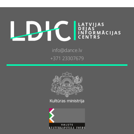
LATVIJAS
DEJAS
INFORMĀCIJAS
CENTRS
info@dance.lv
+371 23307679