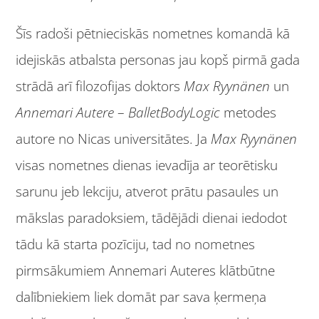
Šīs radoši pētnieciskās nometnes komandā kā
idejiskās atbalsta personas jau kopš pirmā gada
strādā arī filozofijas doktors
Max Ryynänen
un
Annemari Autere
–
BalletBodyLogic
metodes
autore no Nicas universitātes. Ja
Max Ryynänen
visas nometnes dienas ievadīja ar teorētisku
sarunu jeb lekciju, atverot prātu pasaules un
mākslas paradoksiem, tādējādi dienai iedodot
tādu kā starta pozīciju, tad no nometnes
pirmsākumiem Annemari Auteres klātbūtne
dalībniekiem liek domāt par sava ķermeņa