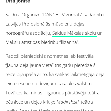
Dita Jonīte
Saldus. Organizē “DANCE.LV žurnāls” sadarbībā
Latvijas Profosionālās mūsdienu dejas
horeogrāfu asociāciju,
Saldus Mākslas skolu
un
Mākslu attīstības biedrību “Ilizanna”.
Radoši pētnieciskās nometnes jeb festivāla
“Jauna deja jaunā vietā” trīs gadu pieredzē šī
reize bija īpaša ar to, ka satikās laikmetīgajā dejā
ieinteresētie no deviņām pasaules valstīm.
Tuvākos kaimiņus – igauņus pārstāvēja teātra
pētniece un dejas kritiķe
Madli Pesti
, teātra
kritiķe
Anne-Liis Maripuu
un horeogrāfe un