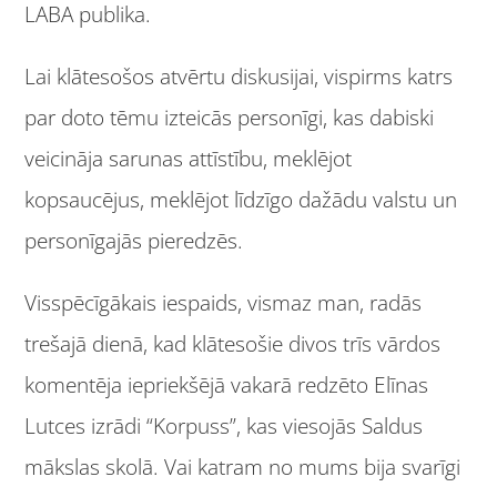
LABA publika.
Lai klātesošos atvērtu diskusijai, vispirms katrs
par doto tēmu izteicās personīgi, kas dabiski
veicināja sarunas attīstību, meklējot
kopsaucējus, meklējot līdzīgo dažādu valstu un
personīgajās pieredzēs.
Visspēcīgākais iespaids, vismaz man, radās
trešajā dienā, kad klātesošie divos trīs vārdos
komentēja iepriekšējā vakarā redzēto Elīnas
Lutces izrādi “Korpuss”, kas viesojās Saldus
mākslas skolā. Vai katram no mums bija svarīgi