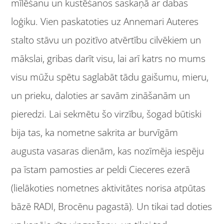
mīlēšanu un kustēšanos saskaņā ar dabas
loģiku. Vien paskatoties uz Annemari Auteres
stalto stāvu un pozitīvo atvērtību cilvēkiem un
mākslai, gribas darīt visu, lai arī katrs no mums
visu mūžu spētu saglabāt tādu gaišumu, mieru,
un prieku, daloties ar savām zināšanām un
pieredzi. Lai sekmētu šo virzību, šogad būtiski
bija tas, ka nometne sakrita ar burvīgām
augusta vasaras dienām, kas nozīmēja iespēju
pa īstam pamosties ar peldi Cieceres ezerā
(lielākoties nometnes aktivitātes norisa atpūtas
bāzē RADI, Brocēnu pagastā). Un tikai tad doties