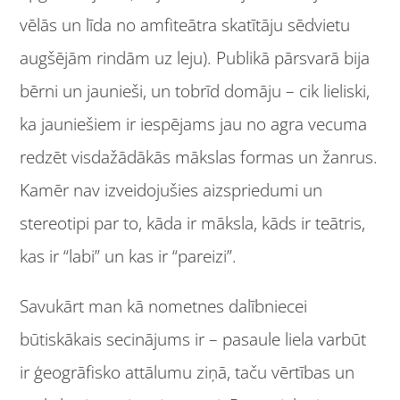
vēlās un līda no amfiteātra skatītāju sēdvietu
augšējām rindām uz leju). Publikā pārsvarā bija
bērni un jaunieši, un tobrīd domāju – cik lieliski,
ka jauniešiem ir iespējams jau no agra vecuma
redzēt visdažādākās mākslas formas un žanrus.
Kamēr nav izveidojušies aizspriedumi un
stereotipi par to, kāda ir māksla, kāds ir teātris,
kas ir “labi” un kas ir “pareizi”.
Savukārt man kā nometnes dalībniecei
būtiskākais secinājums ir – pasaule liela varbūt
ir ģeogrāfisko attālumu ziņā, taču vērtības un