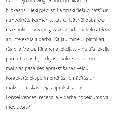
uz kopējo rīta vingrošanu, un tikai tad –
brokastīs. Lieki piebilst, ka fiziski “iešūpināts” un
atmodināts ķermenis, kas turklāt vēl pabarots
rīta saulītē dārzā, ir gatavs strādāt ar lielu atdevi
arī intelektuālā darbā. Kā jau minēju, pirmkārt,
tās bija Maksa Rīnanena lekcijas. Viņa trīs lekciju
pamattēmas bija: dejas analīzes loma citu
mākslas pasaules aprakstīšanas veidu
kontekstā; eksperimentālās, iemācītās un
mākslinieciskās dejas aprakstīšanas
konsekvences; recenzija – darba nobeigums vai
mediators?