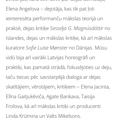
Elena Angelova – dejotāja, kas tik pat ļoti
ieinteresēta performanču mākslas teorijā un
praksē, dejas kritiķe
Sesselja G. Magnúsdóttir
no
Islandes, dejas un mākslas kritiķe, kā arī mākslas
kuratore
Sofie Luise Mønster
no Dānijas. Mūsu
vidū bija arī vairāki Latvijas horeogrāfi un
praktiķi, kas pamatā strādā, fokusējoties uz deju,
taču tiecas pēc savstarpējā dialoga ar dejas
skatītājiem, vērotājiem, kritiķiem – Elena Jacinta,
Elīna Gaitjukēviča, Agate Bankava, Taisija
Frolova, kā arī mākslas kritiķi un producenti
Linda Krūmiņa un Valts Miķelsons.