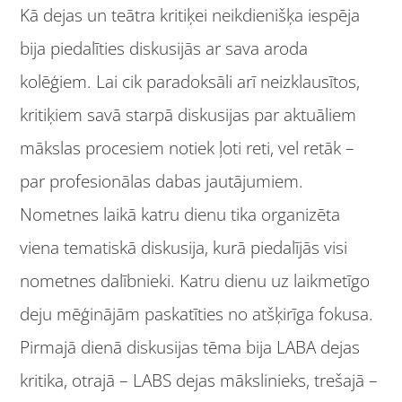
Kā dejas un teātra kritiķei neikdienišķa iespēja
bija piedalīties diskusijās ar sava aroda
kolēģiem. Lai cik paradoksāli arī neizklausītos,
kritiķiem savā starpā diskusijas par aktuāliem
mākslas procesiem notiek ļoti reti, vel retāk –
par profesionālas dabas jautājumiem.
Nometnes laikā katru dienu tika organizēta
viena tematiskā diskusija, kurā piedalījās visi
nometnes dalībnieki. Katru dienu uz laikmetīgo
deju mēģinājām paskatīties no atšķirīga fokusa.
Pirmajā dienā diskusijas tēma bija LABA dejas
kritika, otrajā – LABS dejas mākslinieks, trešajā –