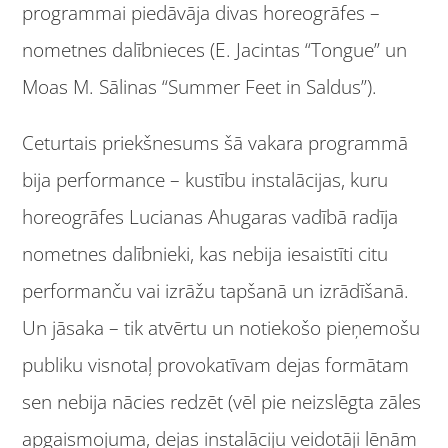
programmai piedāvāja divas horeogrāfes –
nometnes dalībnieces (E. Jacintas “Tongue” un
Moas M. Sālinas “Summer Feet in Saldus”).
Ceturtais priekšnesums šā vakara programmā
bija performance – kustību instalācijas, kuru
horeogrāfes Lucianas Ahugaras vadībā radīja
nometnes dalībnieki, kas nebija iesaistīti citu
performanču vai izrāžu tapšanā un izrādīšanā.
Un jāsaka – tik atvērtu un notiekošo pieņemošu
publiku visnotaļ provokatīvam dejas formātam
sen nebija nācies redzēt (vēl pie neizslēgta zāles
apgaismojuma, dejas instalāciju veidotāji lēnām