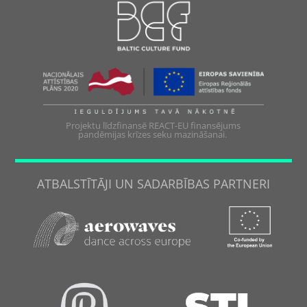
Projektu līdzfinansē REACT-EU finansējums
pandēmijas krīzes seku mazināšanai.
ATBALSTĪTĀJI UN SADARBĪBAS PARTNERI