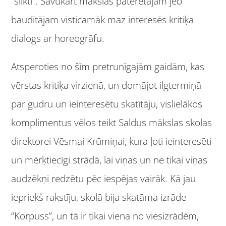
“slikti”. Savukārt mākslas patērētājam jeb
baudītājam visticamāk maz interesēs kritiķa
dialogs ar horeogrāfu.
Atsperoties no šīm pretrunīgajām gaidām, kas
vērstas kritiķa virzienā, un domājot ilgtermiņā
par gudru un ieinteresētu skatītāju, vislielākos
komplimentus vēlos teikt Saldus mākslas skolas
direktorei Vēsmai Krūmiņai, kura ļoti ieinteresēti
un mērķtiecīgi strādā, lai viņas un ne tikai viņas
audzēkņi redzētu pēc iespējas vairāk. Kā jau
iepriekš rakstīju, skolā bija skatāma izrāde
“Korpuss”, un tā ir tikai viena no viesizrādēm,