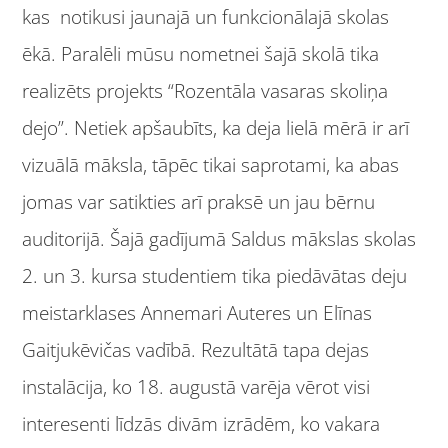
kas notikusi jaunajā un funkcionālajā skolas
ēkā. Paralēli mūsu nometnei šajā skolā tika
realizēts projekts “Rozentāla vasaras skoliņa
dejo”. Netiek apšaubīts, ka deja lielā mērā ir arī
vizuālā māksla, tāpēc tikai saprotami, ka abas
jomas var satikties arī praksē un jau bērnu
auditorijā. Šajā gadījumā Saldus mākslas skolas
2. un 3. kursa studentiem tika piedāvātas deju
meistarklases Annemari Auteres un Elīnas
Gaitjukēvičas vadībā. Rezultātā tapa dejas
instalācija, ko 18. augustā varēja vērot visi
interesenti līdzās divām izrādēm, ko vakara