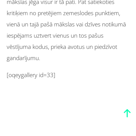
mākslas jēga visur ir tā pati. Pat satiekoties
kritiķiem no pretējiem zemeslodes punktiem,
vienā un tajā pašā mākslas vai dzīves notikumā
iespējams uztvert vienus un tos pašus
vēstījuma kodus, prieka avotus un piedzīvot
gandarījumu.
[oqeygallery id=33]