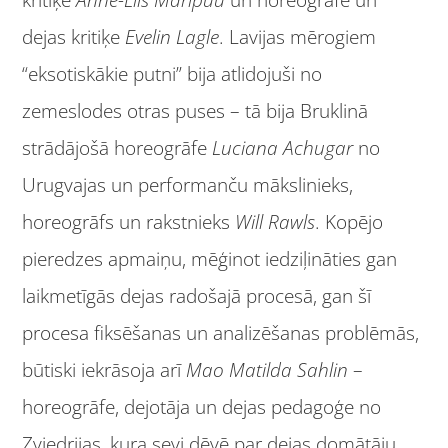
dejas kritiķe
Evelin Lagle
. Lavijas mērogiem
“eksotiskākie putni” bija atlidojuši no
zemeslodes otras puses – tā bija Bruklinā
strādājošā horeogrāfe
Luciana Achugar
no
Urugvajas un performanču mākslinieks,
horeogrāfs un rakstnieks
Will Rawls
. Kopējo
pieredzes apmaiņu, mēģinot iedziļināties gan
laikmetīgās dejas radošajā procesā, gan šī
procesa fiksēšanas un analizēšanas problēmās,
būtiski iekrāsoja arī
Mao Matilda Sahlin
–
horeogrāfe, dejotāja un dejas pedagoģe no
Zviedrijas, kura sevi dēvē par dejas domātāju,