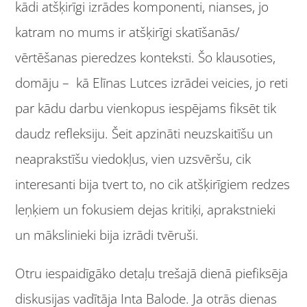
kādi atšķirīgi izrādes komponenti, nianses, jo
katram no mums ir atšķirīgi skatīšanās/
vērtēšanas pieredzes konteksti. Šo klausoties,
domāju – kā Elīnas Lutces izrādei veicies, jo reti
par kādu darbu vienkopus iespējams fiksēt tik
daudz refleksiju. Šeit apzināti neuzskaitīšu un
neaprakstīšu viedokļus, vien uzsvēršu, cik
interesanti bija tvert to, no cik atšķirīgiem redzes
leņķiem un fokusiem dejas kritiķi, aprakstnieki
un mākslinieki bija izrādi tvēruši.
Otru iespaidīgāko detaļu trešajā dienā piefiksēja
diskusijas vadītāja Inta Balode. Ja otrās dienas