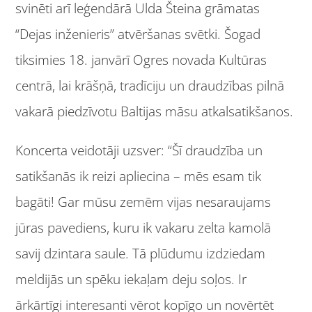
svinēti arī leģendārā Ulda Šteina grāmatas
“Dejas inženieris” atvēršanas svētki. Šogad
tiksimies 18. janvārī Ogres novada Kultūras
centrā, lai krāšņā, tradīciju un draudzības pilnā
vakarā piedzīvotu Baltijas māsu atkalsatikšanos.
Koncerta veidotāji uzsver: “Šī draudzība un
satikšanās ik reizi apliecina – mēs esam tik
bagāti! Gar mūsu zemēm vijas nesaraujams
jūras pavediens, kuru ik vakaru zelta kamolā
savij dzintara saule. Tā plūdumu izdziedam
meldijās un spēku iekaļam deju soļos. Ir
ārkārtīgi interesanti vērot kopīgo un novērtēt