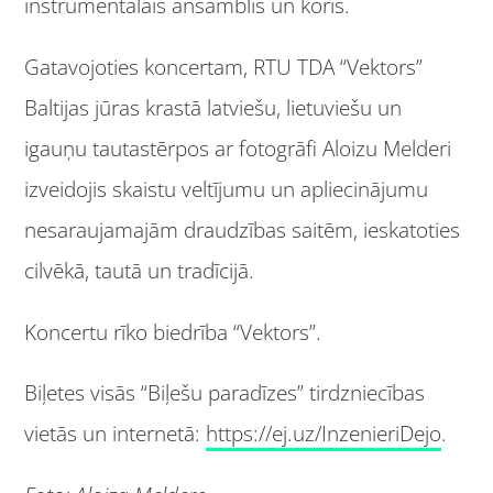
instrumentālais ansamblis un koris.
Gatavojoties koncertam, RTU TDA “Vektors”
Baltijas jūras krastā latviešu, lietuviešu un
igauņu tautastērpos ar fotogrāfi Aloizu Melderi
izveidojis skaistu veltījumu un apliecinājumu
nesaraujamajām draudzības saitēm, ieskatoties
cilvēkā, tautā un tradīcijā.
Koncertu rīko biedrība “Vektors”.
Biļetes visās “Biļešu paradīzes” tirdzniecības
vietās un internetā:
https://ej.uz/InzenieriDejo
.