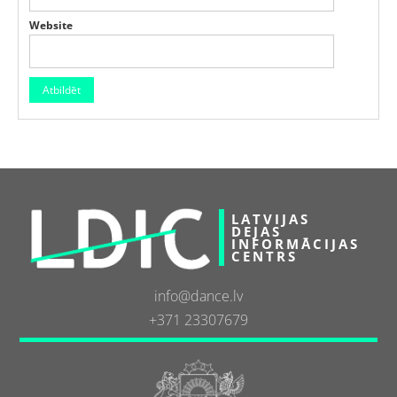
Website
LATVIJAS
DEJAS
INFORMĀCIJAS
CENTRS
info@dance.lv
+371 23307679