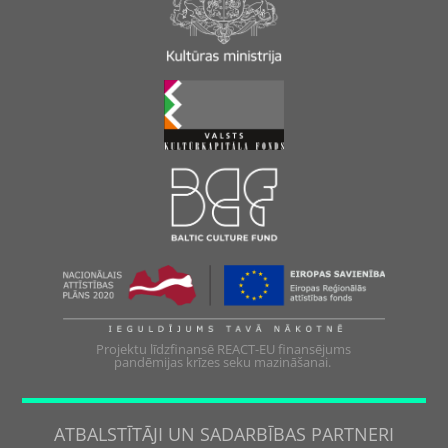
Projektu līdzfinansē REACT-EU finansējums
pandēmijas krīzes seku mazināšanai.
ATBALSTĪTĀJI UN SADARBĪBAS PARTNERI