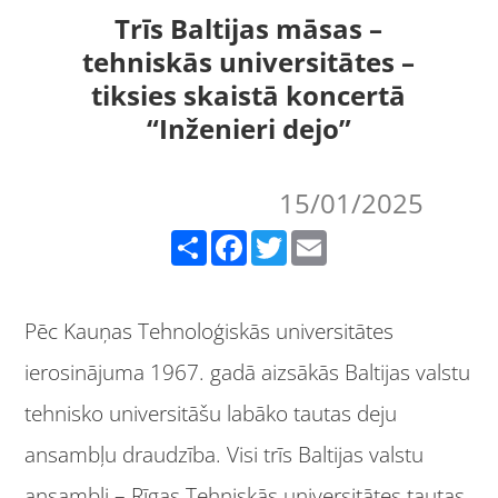
Trīs Baltijas māsas –
tehniskās universitātes –
tiksies skaistā koncertā
“Inženieri dejo”
15/01/2025
Share
Facebook
Twitter
Email
Pēc Kauņas Tehnoloģiskās universitātes
ierosinājuma 1967. gadā aizsākās Baltijas valstu
tehnisko universitāšu labāko tautas deju
ansambļu draudzība. Visi trīs Baltijas valstu
ansambļi – Rīgas Tehniskās universitātes tautas