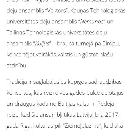
deju ansamblis “Vektors”, Kauņas Tehnoloģiskās
universitātes deju ansamblis “
Nemunas
” un
Tallinas Tehnoloģiskās universitātes deju
ansamblis “
Kuljus
” – brauca turnejā pa Eiropu,
koncertējot vairākās valstīs un gūstot plašu
atzinību.
Tradīcija ir saglabājusies kopīgos sadraudzības
koncertos, kas reizi divos gados pulcē dejotājus
un draugus kādā no Baltijas valstīm. Pēdējā
reize, kad šie ansambļi tikās Latvijā, bija 2017.
gadā Rīgā, kultūras pilī “Ziemeļblāzma”, kad tika