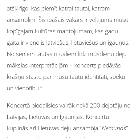
atšķirīgo, kas piemīt katrai tautai, katram
ansamblim. Šis īpašais vakars ir veltījums mūsu
kopīgajam kultūras mantojumam, kas gadu
gaitā ir vienojis latviešus, lietuviešus un igauņus.
No seniem tautas rituāliem līdz mūsdienu deju
mākslas interpretācijām – koncerts piedāvās
krāšņu stāstu par mūsu tautu identitāti, spēku
un vienotību.”
Koncertā piedalīsies vairāk nekā 200 dejotāju no
Latvijas, Lietuvas un Igaunijas. Koncertu
kuplinās arī Lietuvas deju ansambļa “
Nemunas
”