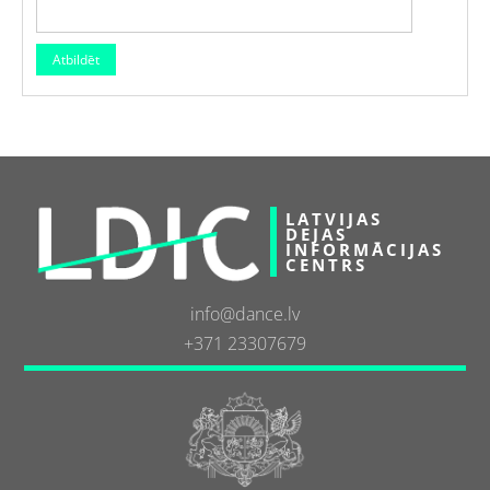
LATVIJAS
DEJAS
INFORMĀCIJAS
CENTRS
info@dance.lv
+371 23307679