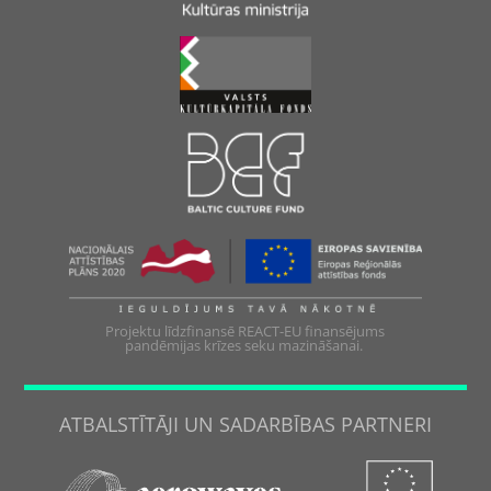
Projektu līdzfinansē REACT-EU finansējums
pandēmijas krīzes seku mazināšanai.
ATBALSTĪTĀJI UN SADARBĪBAS PARTNERI