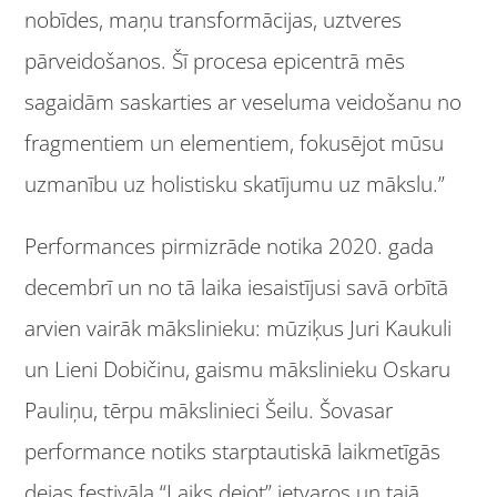
nobīdes, maņu transformācijas, uztveres
pārveidošanos. Šī procesa epicentrā mēs
sagaidām saskarties ar veseluma veidošanu no
fragmentiem un elementiem, fokusējot mūsu
uzmanību uz holistisku skatījumu uz mākslu.”
Performances pirmizrāde notika 2020. gada
decembrī un no tā laika iesaistījusi savā orbītā
arvien vairāk mākslinieku: mūziķus Juri Kaukuli
un Lieni Dobičinu, gaismu mākslinieku Oskaru
Pauliņu, tērpu mākslinieci Šeilu. Šovasar
performance notiks starptautiskā laikmetīgās
dejas festivāla “Laiks dejot” ietvaros un tajā