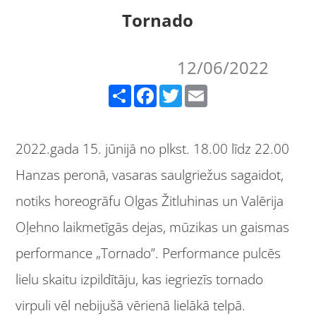
Tornado
12/06/2022
Share
Facebook
Twitter
Email
2022.gada 15. jūnijā no plkst. 18.00 līdz 22.00
Hanzas peronā, vasaras saulgriežus sagaidot,
notiks horeogrāfu Olgas Žitluhinas un Valērija
Oļehno laikmetīgās dejas, mūzikas un gaismas
performance „Tornado”. Performance pulcēs
lielu skaitu izpildītāju, kas iegriezīs tornado
virpuli vēl nebijušā vērienā lielākā telpā.