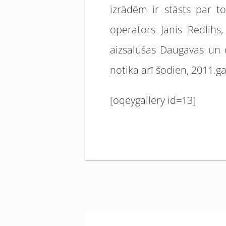
izrādēm ir stāsts par to
operators Jānis Rēdlihs
aizsalušas Daugavas un 
notika arī šodien, 2011.g
[oqeygallery id=13]