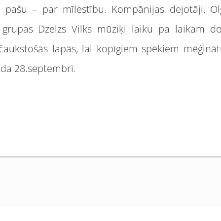
 pašu – par mīlestību. Kompānijas dejotāji, Ol
, grupas Dzelzs Vilks mūziķi laiku pa laikam do
čaukstošās lapās, lai kopīgiem spēkiem mēģinātu
ada 28.septembrī.