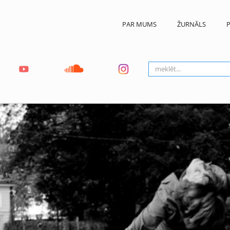
PAR MUMS
ŽURNĀLS
P