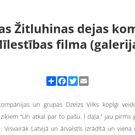
as Žitluhinas dejas ko
īlestības filma (galerij
Share
Facebook
Twitter
Email
 kompānijas un grupas Dzelzs Vilks kopīgi vei
iķiem “Un atkal par to pašu. I daļa.” jau pirms
 Visvairāk Latvijā un ārvalstīs izrādītā un vien