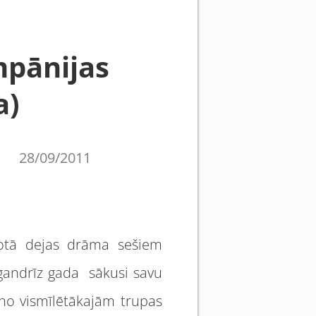
mpānijas
a)
28/09/2011
dotā dejas drāma sešiem
 gandrīz gada sākusi savu
a no vismīlētākajām trupas