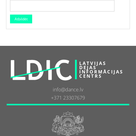
LATVIJAS
DEJAS
INFORMĀCIJAS
CENTRS
info@dance.lv
+371 23307679