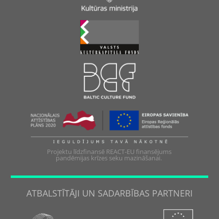
Projektu līdzfinansē REACT-EU finansējums
pandēmijas krīzes seku mazināšanai.
ATBALSTĪTĀJI UN SADARBĪBAS PARTNERI