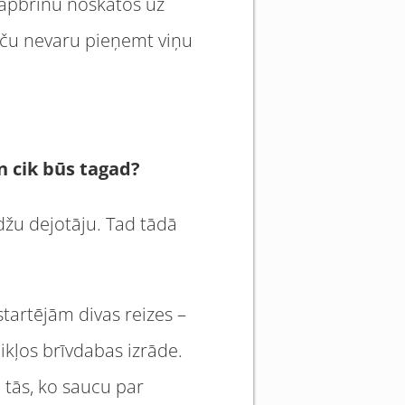
r apbrīnu noskatos uz
aču nevaru pieņemt viņu
un cik būs tagad?
džu dejotāju. Tad tādā
startējām divas reizes –
ikļos brīvdabas izrāde.
l tās, ko saucu par