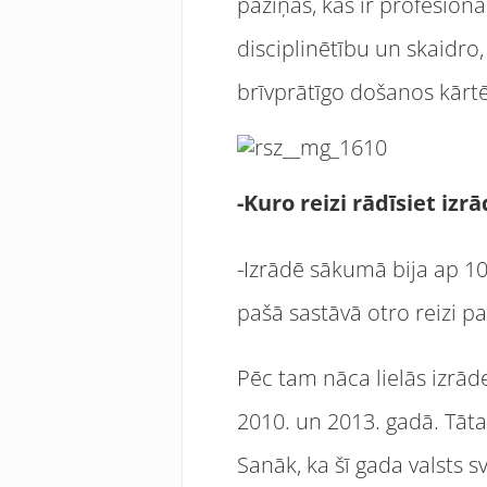
paziņas, kas ir profesion
disciplinētību un skaidr
brīvprātīgo došanos kārtē
-Kuro reizi rādīsiet izr
-Izrādē sākumā bija ap 1
pašā sastāvā otro reizi 
Pēc tam nāca lielās izrād
2010. un 2013. gadā. Tāta
Sanāk, ka šī gada valsts sv