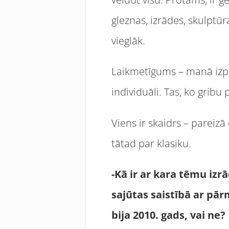
gleznas, izrādes, skulptūr
vieglāk.
Laikmetīgums – manā izprat
individuāli. Tas, ko gribu p
Viens ir skaidrs – pareiz
tātad par klasiku.
-Kā ir ar kara tēmu izr
sajūtas saistībā ar pā
bija 2010. gads, vai ne?