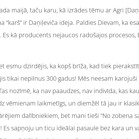
gada maijā, taču karu, kā izrādes tēmu ar Agri [Daņ
 “karš” ir Daņiļeviča ideja. Paldies Dievam, ka e
g. Es kā producents nejaucos radošajos procesos,
 esmu dzirdējis, ka kopš brīža, kad tiek pierakstīt
jis tikai nepilnus 300 gadus! Mēs neesam karojuši 
 Tas nozīmē, ka nav paaudzes, nav indivīda, kas k
līdz vēmienam laikmetīgs, un diemžēl tā jau ir klasi
ējiem dalībniekiem, bet mani tieši “No zobena sau
!! Es sapņoju un ticu ideālai pasaule bez kara un v