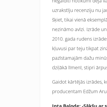
negaidīti notikumi dejā v
uzrakstīju recenziju nu j
šķiet, tikai vienā eksempl
nezināmo avīzi. Izrāde un
2010. gada rudens izrāde
kļuvusi par teju tikpat zi
pazīstamajām dažu minūšu
dziļākā līmenī, stipri ārpus
Gaidot kārtējās izrādes, 
producentam Edžum Arumam
Inta Balode: -Sākšu ar