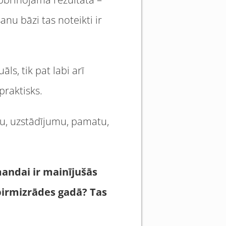
anu bāzi tas noteikti ir
ls, tik pat labi arī
 praktisks.
klu, uzstādījumu, pamatu,
mandai ir mainījušās
pirmizrādes gadā? Tas