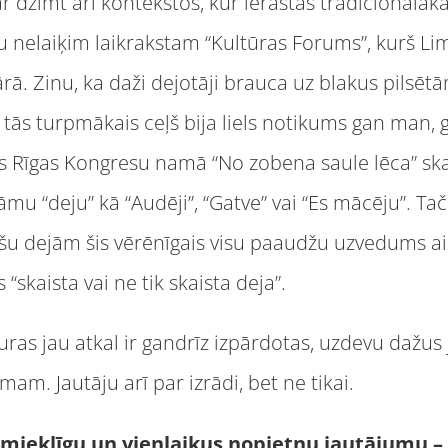
ar dzimt arī kontekstos, kur ierastas tradicionālāk
au nelaiķim laikrakstam “Kultūras Forums”, kurš Li
ārā. Zinu, ka daži dejotāji brauca uz blakus pilsēt
 tās turpmākais ceļš bija liels notikums gan man,
s Rīgas Kongresu namā “No zobena saule lēca” ska
nāmu “deju” kā “Audēji”, “Gatve” vai “Es mācēju”. Ta
 dejām šis vērēnīgais visu paaudžu uzvedums aizķ
 “skaista vai ne tik skaista deja”.
kuras jau atkal ir gandrīz izpārdotas, uzdevu dažu
. Jautāju arī par izrādi, bet ne tikai.
 smieklīgu un vienlaikus nopietnu jautājumu –