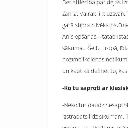
Bet attiecība par dejas iz
žanrā. Vairāk likt uzsvaru 
garā stipra cilvēka pazīm
Arī slēpšanās – tātad īstas
sākuma… Šeit, Eiropā, līdz
nozīme ikdienas notikum
un kaut kā definēt to, kas 
-Ko tu saproti ar klas
-Neko tur daudz nesaprot
Izstrādāts līdz sīkumam. 
veidot visu. Protams, ir ģ