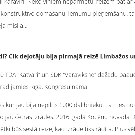
āli karavīri. Neko viņiem nepārmetu, reizēm pat a
o, konstruktīvo domāšanu, lēmumu pieņemšanu, t
jā misijā…
ādi? Cik dejotāju bija pirmajā reizē Limbažos 
00 TDA “Katvari” un SDK “Varavīksne” dažādu paau
parādījāmies Rīgā, Kongresu namā.
es kur jau bija nepilns 1000 dalībnieku. Tā mēs no
d jau četras izrādes. 2016. gadā Kocēnu novada D
ētki būs sestā reize, kad izrāde tiks rādīta. Plus vē