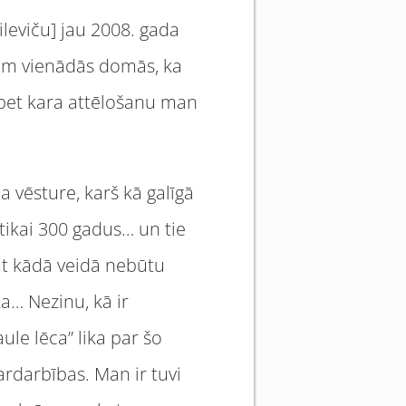
ileviču] jau 2008. gada
sam vienādās domās, ka
 bet kara attēlošanu man
a vēsture, karš kā galīgā
tikai 300 gadus… un tie
aut kādā veidā nebūtu
ka… Nezinu, kā ir
le lēca” lika par šo
ardarbības. Man ir tuvi