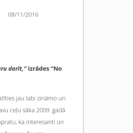
08/11/2016
ru darīt,”
izrādes “No
tīties jau labi zināmo un
savu ceļu sāka 2009. gadā
apratu, ka interesanti un