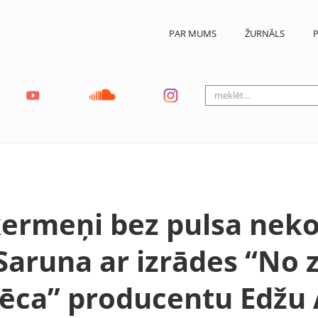
PAR MUMS
ŽURNĀLS
P
ķermeņi bez pulsa nek
 Saruna ar izrādes “No
lēca” producentu Edž