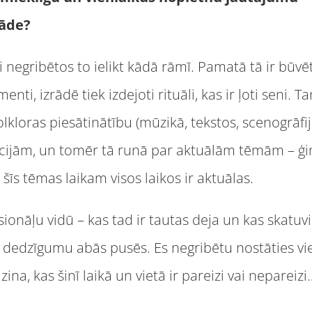
rāde?
 negribētos to ielikt kādā rāmī. Pamatā tā ir būvēt
nti, izrādē tiek izdejoti rituāli, kas ir ļoti seni. Ta
lkloras piesātinātību (mūzikā, tekstos, scenogrāfij
dīcijām, un tomēr tā runā par aktuālām tēmām – ģi
šīs tēmas laikam visos laikos ir aktuālas.
sionāļu vidū – kas tad ir tautas deja un kas skatuv
dedzīgumu abās pusēs. Es negribētu nostāties vie
 zina, kas šinī laikā un vietā ir pareizi vai nepareizi