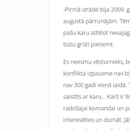
-Pirmā izrāde bija 2009. 
augustā pārrunājām. Tēma
pašu karu attēlot nevaja
būtu grūti pieņemt.
Es neesmu vēsturnieks, bet
konflikta izpausme nav bi
nav 300 gadi vienā laidā.
saistīts ar karu… Karš ir 
radošajai komandai un pār
interesēties un domāt. Jā