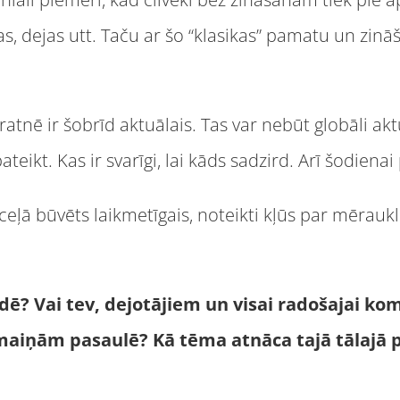
as, dejas utt. Taču ar šo “klasikas” pamatu un zināš
nē ir šobrīd aktuālais. Tas var nebūt globāli aktuā
ateikt. Kas ir svarīgi, lai kāds sadzird. Arī šodienai
ā ceļā būvēts laikmetīgais, noteikti kļūs par mērau
ādē? Vai tev, dejotājiem un visai radošajai ko
rmaiņām pasaulē? Kā tēma atnāca tajā tālajā 