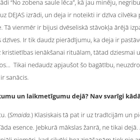
rādi “No zobena saule lēca”, kā jau minēju, negribu
uz DEJAS izrādi, un deja ir noteikti ir dzīva cilvēk
e. Tā vienmēr ir bijusi dvēseliskā stāvokļa ārējā 
 dzīves. Ir tik daudz pierādījumu, ka deja ir pastāvē
 kristietības ienākšanai rituālam, tātad dziesmai un 
os… Tikai nedaudz apjaušot šo bagātību, neuzd
ir sanācis.
iskumu un laikmetīgumu dejā? Nav svarīgi kādā
u. (
Smaida.
) Klasiskais tā pat ir uz tradīcijām un p
Tāda esence. Jebkurā mākslas žanrā, ne tikai dejā.
eniāli piemēri, kad cilvēki bez zināšanām tiek pie 