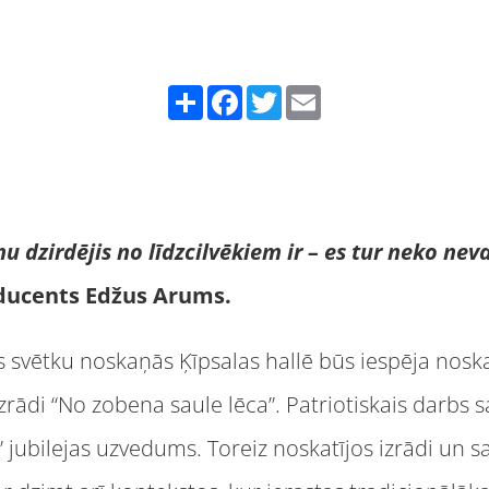
Share
Facebook
Twitter
Email
 dzirdējis no līdzcilvēkiem ir – es tur neko neva
oducents Edžus Arums.
s svētku noskaņās Ķīpsalas hallē būs iespēja noska
izrādi “No zobena saule lēca”. Patriotiskais darbs 
 jubilejas uzvedums. Toreiz noskatījos izrādi un s