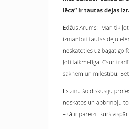
lēca” ir tautas dejas iz
Edžus Arums:- Man tik ļoti
izmantoti tautas deju eleme
neskatoties uz bagātīgo fo
ļoti laikmetīga. Caur tra
saknēm un mīlestību. Bet 
Es zinu šo diskusiju profe
noskatos un apbrīnoju to 
– tā ir pareizi. Kurš vispār