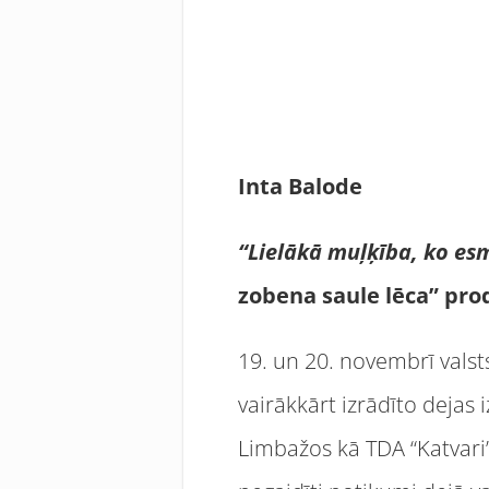
Inta Balode
“Lielākā muļķība, ko esmu
zobena saule lēca” pr
19. un 20. novembrī valst
vairākkārt izrādīto dejas 
Limbažos kā TDA “Katvari”