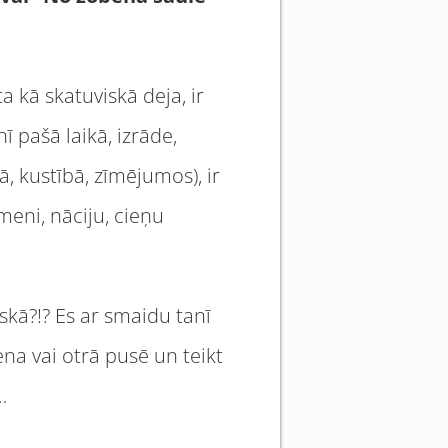
a kā skatuviskā deja, ir
nī pašā laikā, izrāde,
ā, kustībā, zīmējumos), ir
meni, nāciju, cieņu
iskā?!? Es ar smaidu tanī
na vai otrā pusē un teikt
…