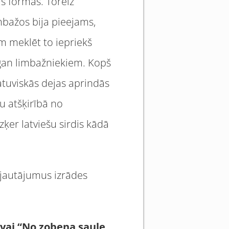
as formas. Toreiz
mbažos bija pieejams,
ām meklēt to iepriekš
 gan limbažniekiem. Kopš
tuviskās dejas aprindās
ču atšķirībā no
er latviešu sirdis kādā
s jautājumus izrādes
 vai “No zobena saule