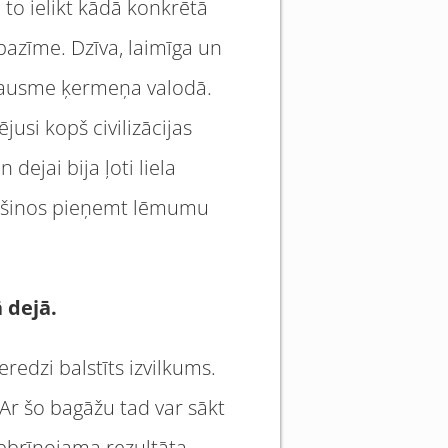
 to ielikt kādā konkrētā
a pazīme. Dzīva, laimīga un
izpausme ķermeņa valodā.
jusi kopš civilizācijas
dejai bija ļoti liela
rošinos pieņemt lēmumu
 dejā.
ieredzi balstīts izvilkums.
 Ar šo bagāžu tad var sākt
apbrīnojama rezultāta –