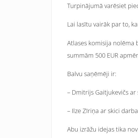
Turpinājumā varēsiet pieda
Lai lasītu vairāk par to, ka
Atlases komisija nolēma 
summām 500 EUR apmēr
Balvu saņēmēji ir:
– Dmitrijs Gaitjukevičs a
– Ilze Zīriņa ar skici dar
Abu izrāžu idejas tika nov