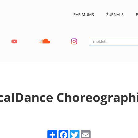
PAR MUMS
ŽURNĀLS
P
icalDance Choreograph
Share
Facebook
Twitter
Email