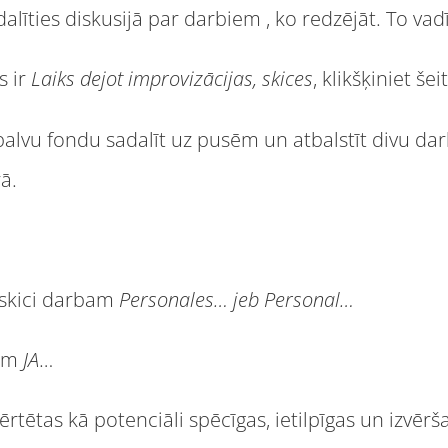
līties diskusijā par darbiem , ko redzējāt. To vadīs
s ir
Laiks dejot improvizācijas, skices
, klikšķiniet šeit
balvu fondu sadalīt uz pusēm un atbalstīt divu d
ā.
r skici darbam
Personales… jeb Personal…
bam
JA
…
ērtētas kā potenciāli spēcīgas, ietilpīgas un izvērš