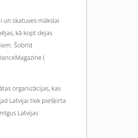
jai un skatuves mākslai
pējas, kā kopt dejas
tiem. Šobrīd
-DanceMagazine (
tas organizācijas, kas
ad Latvijai tiek piešķirta
ēmīgus Latvijas