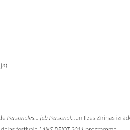
ja)
āde
Personales… jeb Personal..
.un Ilzes Zīriņas izrā
dejas festivāla
LAIKS DEJOT 2011
programmā.