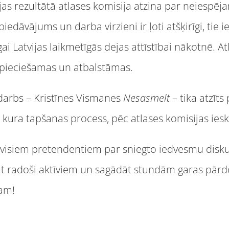
as rezultātā atlases komisija atzina par neiespēja
iedāvājums un darba virzieni ir ļoti atšķirīgi, tie
i Latvijas laikmetīgās dejas attīstībai nākotnē. At
nepieciešamas un atbalstāmas.
s darbs – Kristīnes Vismanes
Nesasmelt
– tika atzīts
 kura tapšanas process, pēc atlases komisijas iesk
 visiem pretendentiem par sniegto iedvesmu disku
ūt radoši aktīviem un sagādāt stundām garas pār
jam!