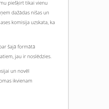
mu piešķirt tikai vienu
 ieņem dažādas nišas un
lases komisija uzskata, ka
 par šajā formātā
atiem, jau ir noslēdzies.
sijai un novēl
domas ikvienam