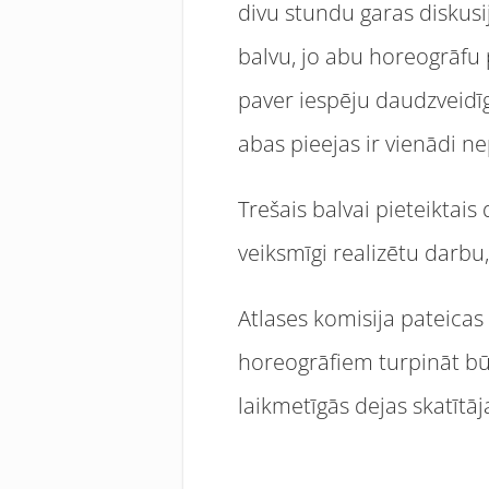
divu stundu garas diskusij
balvu, jo abu horeogrāfu p
paver iespēju daudzveidīga
abas pieejas ir vienādi 
Trešais balvai pieteiktai
veiksmīgi realizētu darbu,
Atlases komisija pateicas
horeogrāfiem turpināt b
laikmetīgās dejas skatītā