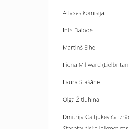
Atlases komisija:
Inta Balode
Mārtiņš Eihe
Fiona Millward (Lielbritāni
Laura Stašāne
Olga Žitluhina
Dmitrija Gaitjukeviča izr
Starptautiskā laikmetīgās 