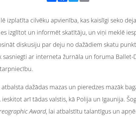
lē izplatīta cilvēku apvienība, kas kaislīgi seko de
 izglītot un informēt skatītāju, un viņi meklē ies
rosināt diskusiju par deju no dažādiem skatu punk
k sasniegti ar interneta žurnāla un foruma Ballet
starpniecību.
li atbalsta dažādas mazas un pieredzes mazāk bagā
 ieskitot arī tādas valstis, kā Polija un Igaunija. Šog
oreographic Award
, lai atbalstītu talantīgus un apņ