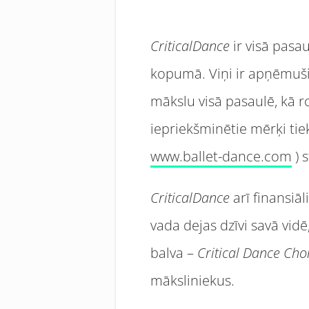
CriticalDance
ir visā pasau
kopumā. Viņi ir apņēmušies
mākslu visā pasaulē, kā 
iepriekšminētie mērķi tie
www.ballet-dance.com
) 
CriticalDance
arī finansiā
vada dejas dzīvi savā vidē,
balva –
Critical Dance Ch
māksliniekus.