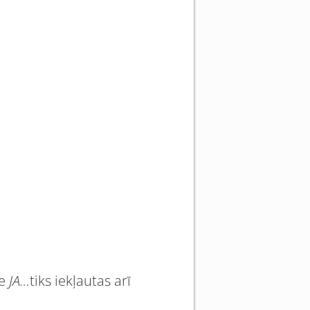
de
JA…
tiks iekļautas arī