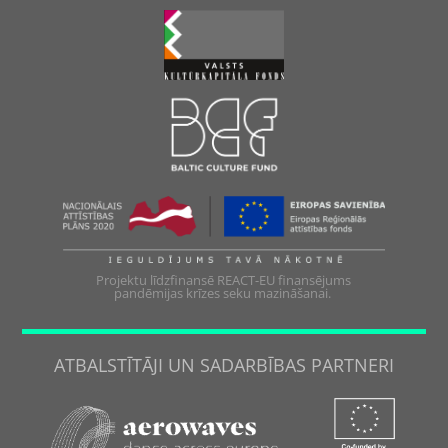
Projektu līdzfinansē REACT-EU finansējums
pandēmijas krīzes seku mazināšanai.
ATBALSTĪTĀJI UN SADARBĪBAS PARTNERI