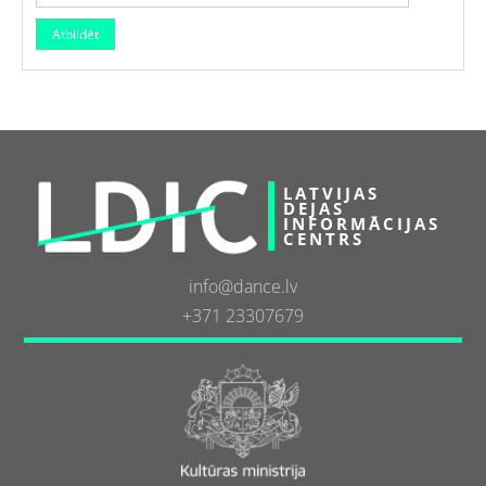
LATVIJAS
DEJAS
INFORMĀCIJAS
CENTRS
info@dance.lv
+371 23307679