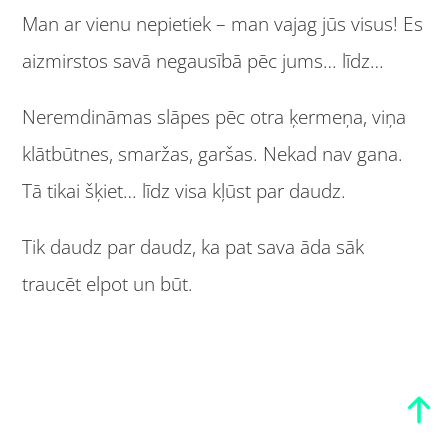
Man ar vienu nepietiek – man vajag jūs visus! Es
aizmirstos savā negausībā pēc jums… līdz…
Neremdināmas slāpes pēc otra ķermeņa, viņa
klātbūtnes, smaržas, garšas. Nekad nav gana.
Tā tikai šķiet… līdz visa kļūst par daudz.
Tik daudz par daudz, ka pat sava āda sāk
traucēt elpot un būt.