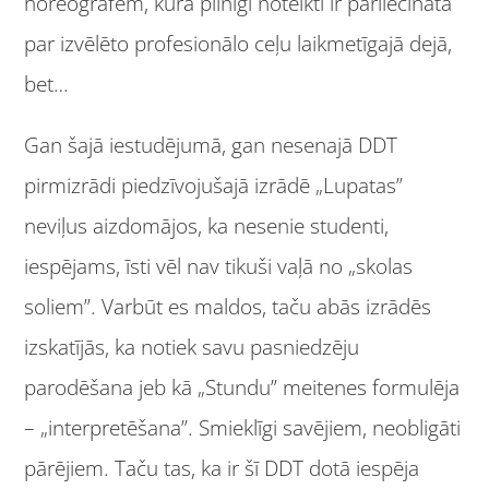
horeogrāfēm, kura pilnīgi noteikti ir pārliecināta
par izvēlēto profesionālo ceļu laikmetīgajā dejā,
bet…
Gan šajā iestudējumā, gan nesenajā DDT
pirmizrādi piedzīvojušajā izrādē „Lupatas”
neviļus aizdomājos, ka nesenie studenti,
iespējams, īsti vēl nav tikuši vaļā no „skolas
soliem”. Varbūt es maldos, taču abās izrādēs
izskatījās, ka notiek savu pasniedzēju
parodēšana jeb kā „Stundu” meitenes formulēja
– „interpretēšana”. Smieklīgi savējiem, neobligāti
pārējiem. Taču tas, ka ir šī DDT dotā iespēja