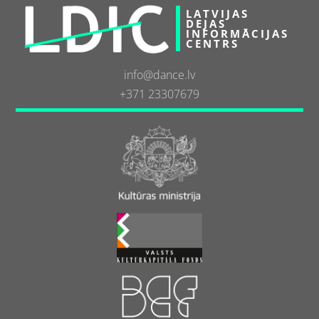
LATVIJAS
DEJAS
INFORMĀCIJAS
CENTRS
info@dance.lv
+371 23307679