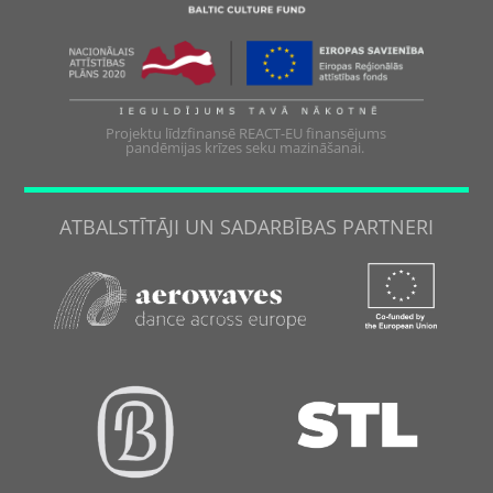
Projektu līdzfinansē REACT-EU finansējums
pandēmijas krīzes seku mazināšanai.
ATBALSTĪTĀJI UN SADARBĪBAS PARTNERI