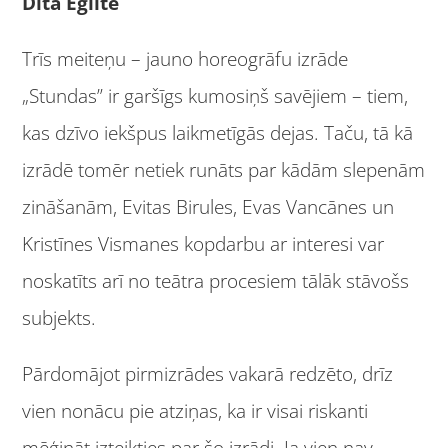
Dita Eglīte
Trīs meiteņu – jauno horeogrāfu izrāde
„Stundas” ir garšīgs kumosiņš savējiem – tiem,
kas dzīvo iekšpus laikmetīgās dejas. Taču, tā kā
izrādē tomēr netiek runāts par kādām slepenām
zināšanām, Evitas Birules, Evas Vancānes un
Kristīnes Vismanes kopdarbu ar interesi var
noskatīts arī no teātra procesiem tālāk stāvošs
subjekts.
Pārdomājot pirmizrādes vakarā redzēto, drīz
vien nonācu pie atziņas, ka ir visai riskanti
mēģināt izteikties par šo izrādi. Ja vien nav