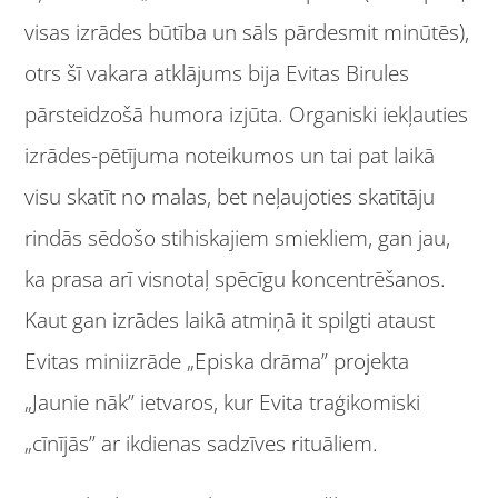
visas izrādes būtība un sāls pārdesmit minūtēs),
otrs šī vakara atklājums bija Evitas Birules
pārsteidzošā humora izjūta. Organiski iekļauties
izrādes-pētījuma noteikumos un tai pat laikā
visu skatīt no malas, bet neļaujoties skatītāju
rindās sēdošo stihiskajiem smiekliem, gan jau,
ka prasa arī visnotaļ spēcīgu koncentrēšanos.
Kaut gan izrādes laikā atmiņā it spilgti ataust
Evitas miniizrāde „Episka drāma” projekta
„Jaunie nāk” ietvaros, kur Evita traģikomiski
„cīnījās” ar ikdienas sadzīves rituāliem.