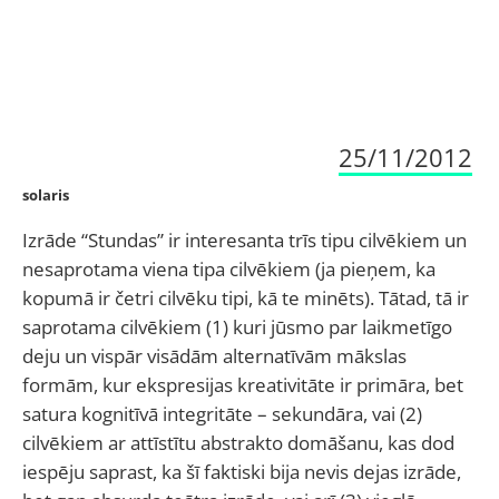
25/11/2012
solaris
Izrāde “Stundas” ir interesanta trīs tipu cilvēkiem un
nesaprotama viena tipa cilvēkiem (ja pieņem, ka
kopumā ir četri cilvēku tipi, kā te minēts). Tātad, tā ir
saprotama cilvēkiem (1) kuri jūsmo par laikmetīgo
deju un vispār visādām alternatīvām mākslas
formām, kur ekspresijas kreativitāte ir primāra, bet
satura kognitīvā integritāte – sekundāra, vai (2)
cilvēkiem ar attīstītu abstrakto domāšanu, kas dod
iespēju saprast, ka šī faktiski bija nevis dejas izrāde,