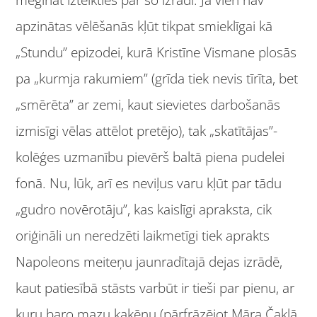
apzinātas vēlēšanās kļūt tikpat smieklīgai kā
„Stundu” epizodei, kurā Kristīne Vismane plosās
pa „kurmja rakumiem” (grīda tiek nevis tīrīta, bet
„smērēta” ar zemi, kaut sievietes darbošanās
izmisīgi vēlas attēlot pretējo), tak „skatītājas”-
kolēģes uzmanību pievērš baltā piena pudelei
fonā. Nu, lūk, arī es neviļus varu kļūt par tādu
„gudro novērotāju”, kas kaislīgi apraksta, cik
oriģināli un neredzēti laikmetīgi tiek aprakts
Napoleons meiteņu jaunradītajā dejas izrādē,
kaut patiesībā stāsts varbūt ir tieši par pienu, ar
kuru baro mazu kaķēnu (pārfrāzējot Māra Čaklā