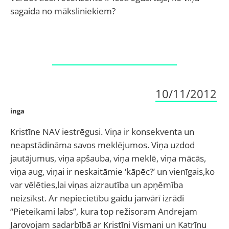
sagaida no māksliniekiem?
10/11/2012
inga
Kristīne NAV iestrēgusi. Viņa ir konsekventa un
neapstādināma savos meklējumos. Viņa uzdod
jautājumus, viņa apšauba, viņa meklē, viņa mācās,
viņa aug, viņai ir neskaitāmie ‘kāpēc?’ un vienīgais,ko
var vēlēties,lai viņas aizrautība un apņēmība
neizsīkst. Ar nepiecietību gaidu janvārī izrādi
“Pieteikami labs”, kura top režisoram Andrejam
Jarovojam sadarbībā ar Kristīni Vismani un Katrīnu