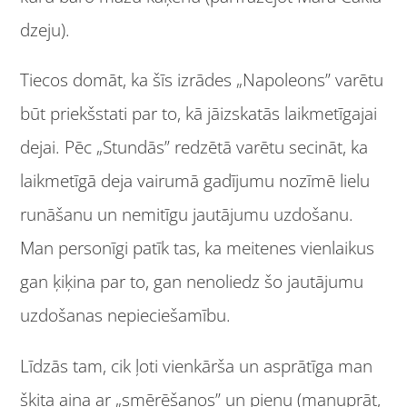
dzeju).
Tiecos domāt, ka šīs izrādes „Napoleons” varētu
būt priekšstati par to, kā jāizskatās laikmetīgajai
dejai. Pēc „Stundās” redzētā varētu secināt, ka
laikmetīgā deja vairumā gadījumu nozīmē lielu
runāšanu un nemitīgu jautājumu uzdošanu.
Man personīgi patīk tas, ka meitenes vienlaikus
gan ķiķina par to, gan nenoliedz šo jautājumu
uzdošanas nepieciešamību.
Līdzās tam, cik ļoti vienkārša un asprātīga man
šķita aina ar „smērēšanos” un pienu (manuprāt,