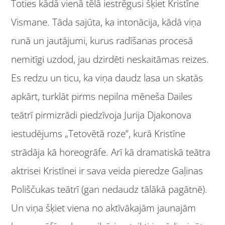
Toties kādā vienā tēlā iestrēgusi šķiet Kristīne
Vismane. Tāda sajūta, ka intonācija, kādā viņa
runā un jautājumi, kurus radīšanas procesā
nemitīgi uzdod, jau dzirdēti neskaitāmas reizes.
Es redzu un ticu, ka viņa daudz lasa un skatās
apkārt, turklāt pirms nepilna mēneša Dailes
teātrī pirmizrādi piedzīvoja Jurija Djakonova
iestudējums „Tetovētā roze”, kurā Kristīne
strādāja kā horeogrāfe. Arī kā dramatiskā teātra
aktrisei Kristīnei ir sava veida pieredze Gaļinas
Poliščukas teātrī (gan nedaudz tālākā pagātnē).
Un viņa šķiet viena no aktīvākajām jaunajām