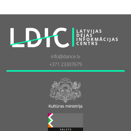
LATVIJAS
DEJAS
INFORMĀCIJAS
CENTRS
info@dance.lv
+371 23307679