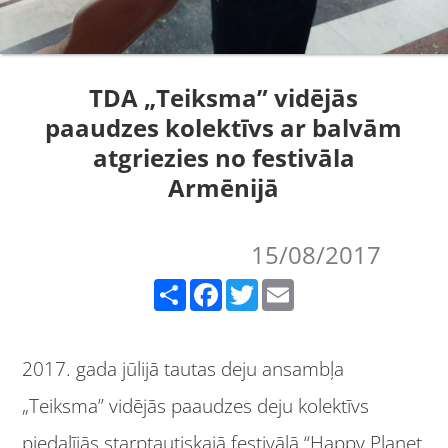
TDA „Teiksma” vidējās
paaudzes kolektīvs ar balvām
atgriezies no festivāla
Armēnijā
15/08/2017
Share
Facebook
Twitter
Email
2017. gada jūlijā tautas deju ansambļa
„Teiksma” vidējās paaudzes deju kolektīvs
piedalījās starptautiskajā festivālā “Happy Planet