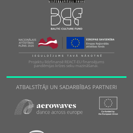
Projektu līdzfinansē REACT-EU finansējums
pandēmijas krīzes seku mazināšanai.
ATBALSTĪTĀJI UN SADARBĪBAS PARTNERI