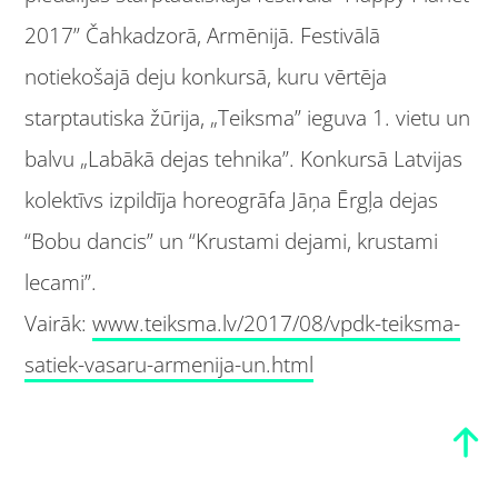
2017” Čahkadzorā, Armēnijā. Festivālā
notiekošajā deju konkursā, kuru vērtēja
starptautiska žūrija, „Teiksma” ieguva 1. vietu un
balvu „Labākā dejas tehnika”. Konkursā Latvijas
kolektīvs izpildīja horeogrāfa Jāņa Ērgļa dejas
“Bobu dancis” un “Krustami dejami, krustami
lecami”.
Vairāk:
www.teiksma.lv/2017/08/vpdk-teiksma-
satiek-vasaru-armenija-un.html