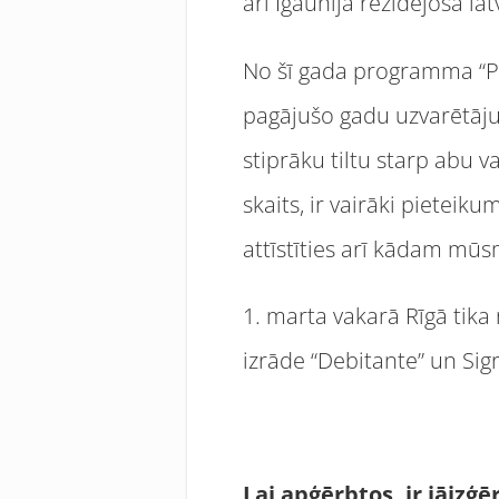
arī Igaunijā rezidējošā l
No šī gada programma “Pre
pagājušo gadu uzvarētāju 
stiprāku tiltu starp abu 
skaits, ir vairāki pieteik
attīstīties arī kādam mū
1. marta vakarā Rīgā tika
izrāde “Debitante” un Sigr
Lai apģērbtos, ir jāizģē