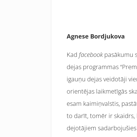
Agnese Bordjukova
Kad
facebook
pasākumu sa
dejas programmas “Premier
igauņu dejas veidotāji vie
orientējas laikmetīgās sk
esam kaimiņvalstis, pastā
to darīt, tomēr ir skaidrs
dejotājiem sadarbojušies m