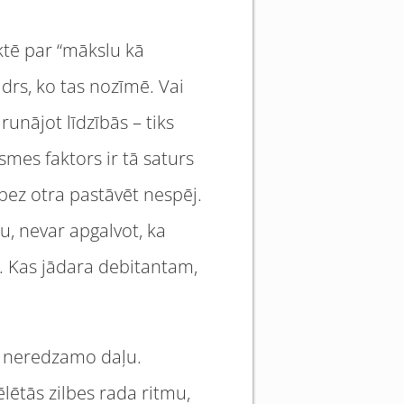
ktē par “mākslu kā
drs, ko tas nozīmē. Vai
runājot līdzībās – tiks
mes faktors ir tā saturs
 bez otra pastāvēt nespēj.
u, nevar apgalvot, ka
s. Kas jādara debitantam,
n neredzamo daļu.
ētās zilbes rada ritmu,