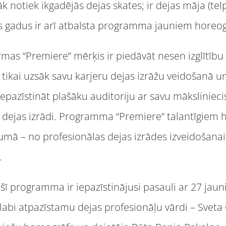
k notiek ikgadējās dejas skates; ir dejas māja (te
us gadus ir arī atbalsta programma jauniem horeo
ormas “Premiere” mērķis ir piedāvāt nesen izglītīb
 tikai uzsāk savu karjeru dejas izrāžu veidošanā u
pazīstināt plašāku auditoriju ar savu māksliniecisk
as dejas izrādi. Programma “Premiere” talantīgiem
umā – no profesionālas dejas izrādes izveidošanai 
.
šī programma ir iepazīstinājusi pasauli ar 27 jau
labi atpazīstamu dejas profesionāļu vārdi – Sveta 