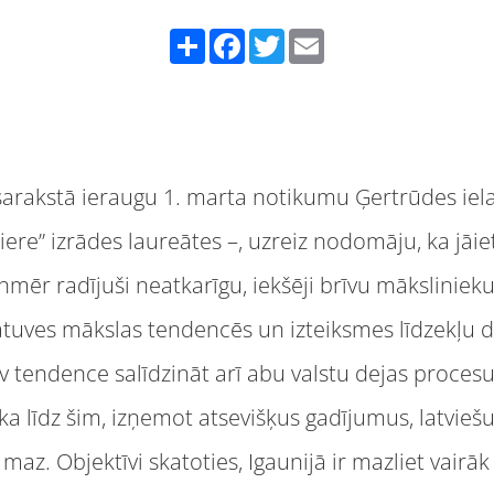
Share
Facebook
Twitter
Email
rakstā ieraugu 1. marta notikumu Ģertrūdes ielas
e” izrādes laureātes –, uzreiz nodomāju, ka jāiet
nmēr radījuši neatkarīgu, iekšēji brīvu mākslinieku
atuves mākslas tendencēs un izteiksmes līdzekļu 
v tendence salīdzināt arī abu valstu dejas procesus
, ka līdz šim, izņemot atsevišķus gadījumus, latvieš
az. Objektīvi skatoties, Igaunijā ir mazliet vairāk 