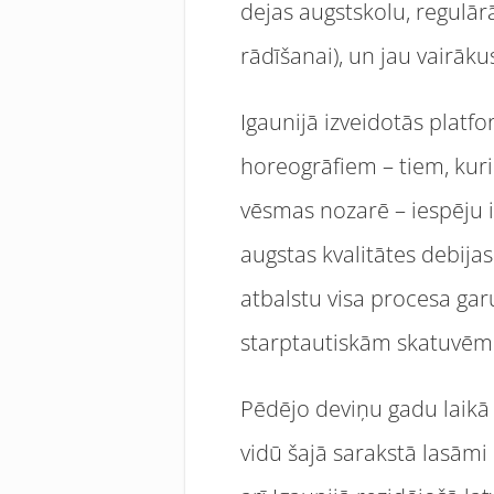
dejas augstskolu, regulārā
rādīšanai), un jau vairāk
Igaunijā izveidotās platf
horeogrāfiem – tiem, kuri
vēsmas nozarē – iespēju ie
augstas kvalitātes debij
atbalstu visa procesa gar
starptautiskām skatuvēm
Pēdējo deviņu gadu laikā 
vidū šajā sarakstā lasāmi 