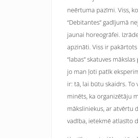
neērtuma pazīmi. Viss, ko 
“Debitantes” gadījumā nej
jaunai horeogrāfei. Izrāde
apzināti. Viss ir pakārtot
“labas” skatuves mākslas p
jo man ļoti patīk eksperi
ir: tā, lai būtu skaidrs. 
minēts, ka organizētāju mē
māksliniekus, ar atvērtu
vadība, ietekmē atlasīto 