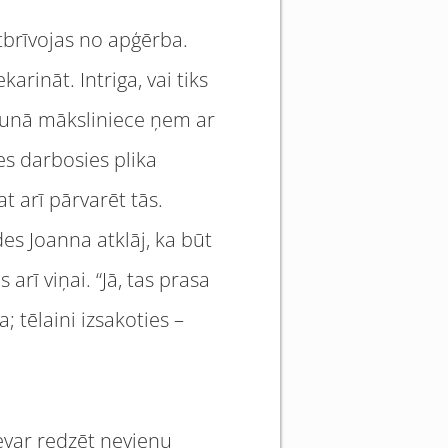
tbrīvojas no apģērba.
rināt. Intriga, vai tiks
 jaunā māksliniece ņem ar
es darbosies plika
t arī pārvarēt tās.
des Joanna atklāj, ka būt
rī viņai. “Jā, tas prasa
; tēlaini izsakoties –
evar redzēt nevienu