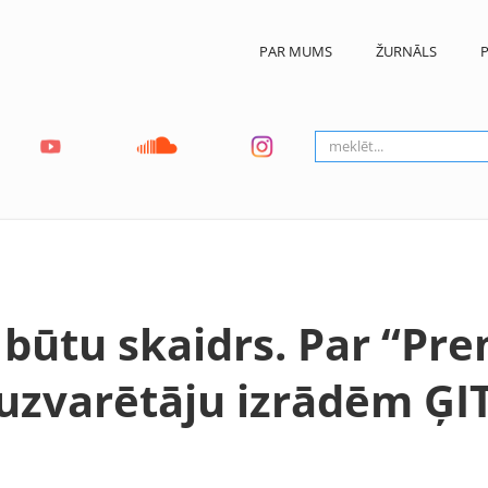
PAR MUMS
ŽURNĀLS
P
i būtu skaidrs. Par “Pr
uzvarētāju izrādēm ĢI