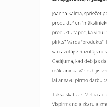
Joanna Kalma, spriežot pē
produktu” un “mākslinieku
produktu tāpēc, ka viņu in
pirkts? Vārds “produkts” 
vai ražotājs? Ražotājs nos
Gadījumā, kad debijas dar
mākslinieka vārds bijis v
lai ar savu pirmo darbu 
Tukša skatuve. Melna aud
Vispirms no aizkaru aizm