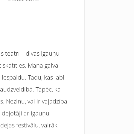
 teātrī – divas igauņu
 skatīties. Manā galvā
 iespaidu. Tādu, kas labi
daudzveidībā. Tāpēc, ka
. Nezinu, vai ir vajadzība
u dejotāji ar igauņu
dejas festivālu, vairāk