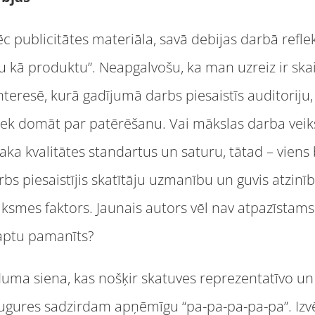
c publicitātes materiāla, savā debijas darbā refle
 kā produktu”. Neapgalvošu, ka man uzreiz ir skai
teresē, kurā gadījumā darbs piesaistīs auditoriju, 
liek domāt par patērēšanu. Vai mākslas darba veiks
aka kvalitātes standartus un saturu, tātad – viens
bs piesaistījis skatītāju uzmanību un guvis atzinīb
eiksmes faktors. Jaunais autors vēl nav atpazīstam
taptu pamanīts?
uma siena, kas nošķir skatuves reprezentatīvo u
ugures sadzirdam apņēmīgu “pa-pa-pa-pa-pa”. Izvēl