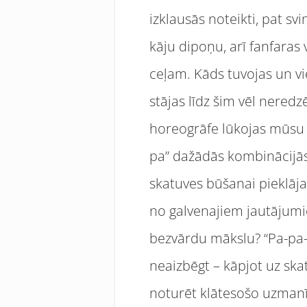
izklausās noteikti, pat svi
kāju dipoņu, arī fanfaras 
ceļam. Kāds tuvojas un vi
stājas līdz šim vēl nered
horeogrāfe lūkojas mūsu s
pa” dažādās kombinācijās
skatuves būšanai pieklājas
no galvenajiem jautājumie
bezvārdu mākslu? “Pa-pa-
neaizbēgt – kāpjot uz ska
noturēt klātesošo uzmanī