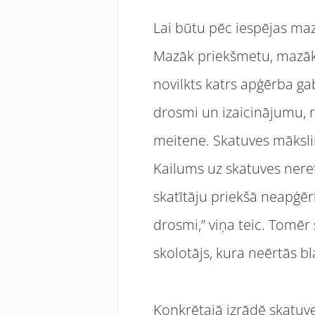
Lai būtu pēc iespējas maz
Mazāk priekšmetu, mazāk i
novilkts katrs apģērba gab
drosmi un izaicinājumu, r
meitene. Skatuves mākslin
Kailums uz skatuves nereti
skatītāju priekšā neapģēr
drosmi,” viņa teic. Tomēr š
skolotājs, kura neērtās bl
Konkrētajā izrādē skatuve