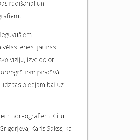
lpas radīšanai un
grāfiem.
u ieguvušiem
n vēlas ienest jaunas
o vīziju, izveidojot
 horeogrāfiem piedāvā
līdz tās pieejamībai uz
niem horeogrāfiem. Citu
Grigorjeva, Karls Sakss, kā