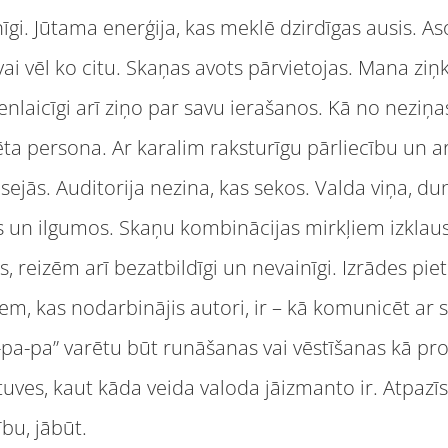
nīgi. Jūtama enerģija, kas meklē dzirdīgas ausis. As
vai vēl ko citu. Skaņas avots pārvietojas. Mana zi
enlaicīgi arī ziņo par savu ierašanos. Kā no neziņa
zēta persona. Ar karalim raksturīgu pārliecību un 
ejās. Auditorija nezina, kas sekos. Valda viņa, 
 un ilgumos. Skaņu kombinācijas mirkļiem izklausā
, reizēm arī bezatbildīgi un nevainīgi. Izrādes pi
m, kas nodarbinājis autori, ir – kā komunicēt ar sk
pa-pa” varētu būt runāšanas vai vēstīšanas kā pr
tuves, kaut kāda veida valoda jāizmanto ir. Atpazī
bu, jābūt.