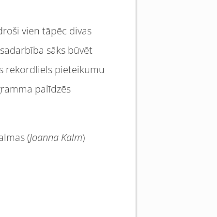
roši vien tāpēc divas
ī sadarbība sāks būvēt
ts rekordliels pieteikumu
rogramma palīdzēs
almas (
Joanna Kalm
)