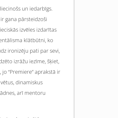
rliecinošs un iedarbīgs.
ir gana pārsteidzoši
eciskās izvēles izdarītas
entālisma klātbūtni, ko
dz ironizēju pati par sevi,
zēto izrāžu iezīme, šķiet,
, jo “Premiere” aprakstā ir
tivētus, dinamiskus
tādnes, arī mentoru