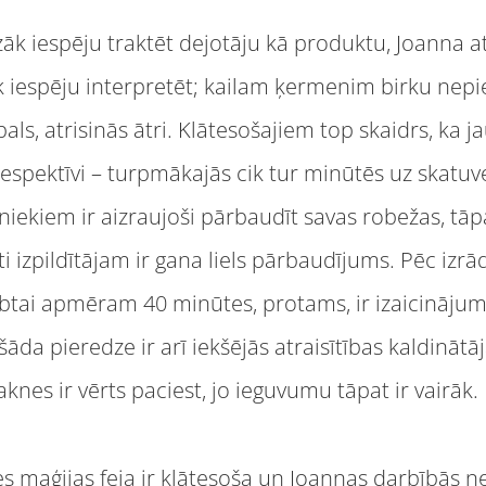
āk iespēju traktēt dejotāju kā produktu, Joanna a
espēju interpretēt; kailam ķermenim birku nepieka
als, atrisinās ātri. Klātesošajiem top skaidrs, ka
espektīvi – turpmākajās cik tur minūtēs uz skatuv
iekiem ir aizraujoši pārbaudīt savas robežas, tāpa
 izpildītājam ir gana liels pārbaudījums. Pēc izrā
btai apmēram 40 minūtes, protams, ir izaicinājums a
āda pieredze ir arī iekšējās atraisītības kaldinātāja
aknes ir vērts paciest, jo ieguvumu tāpat ir vairāk.
s maģijas feja ir klātesoša un Joannas darbībās n