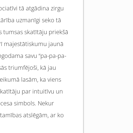
ociatīvi tā atgādina zirgu
ņkārība uzmanīgi seko tā
s tumsas skatītāju priekšā
arī majestātiskumu jaunā
dungodama savu “pa-pa-pa-
s triumfējoši, kā jau
eteikumā lasām, ka viens
atītāju par intuitīvu un
ocesa simbols. Nekur
stamības atslēgām, ar ko