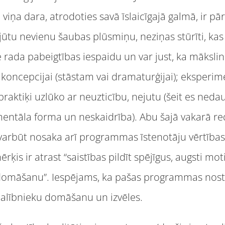
viņa dara, atrodoties savā īslaicīgajā galmā, ir pā
ūtu nevienu šaubas plūsmiņu, neziņas stūrīti, kas 
 rada pabeigtības iespaidu un var just, ka mākslini
s koncepcijai (stāstam vai dramaturģijai); eksperim
raktiķi uzlūko ar neuzticību, nejutu (šeit es nedau
mentāla forma un neskaidrība). Abu šajā vakarā red
To varbūt nosaka arī programmas īstenotāju vērtības
rķis ir atrast “saistības pildīt spējīgus, augsti mo
 domāšanu”. Iespējams, ka pašas programmas nos
dalībnieku domāšanu un izvēles.