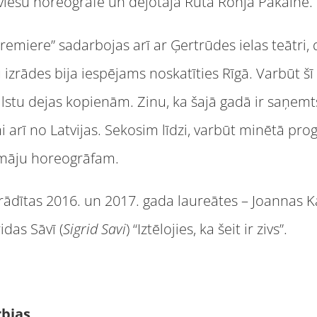
atviešu horeogrāfe un dejotāja Rūta Ronja Pakalne.
miere” sadarbojas arī ar Ģertrūdes ielas teātri, d
izrādes bija iespējams noskatīties Rīgā. Varbūt š
valstu dejas kopienām. Zinu, ka šajā gadā ir saņem
umi arī no Latvijas. Sekosim līdzi, varbūt minētā p
smāju horeogrāfam.
 rādītas 2016. un 2017. gada laureātes – Joannas K
idas Sāvī (
Sigrid Savi
) “Iztēlojies, ka šeit ir zivs”.
rbjas