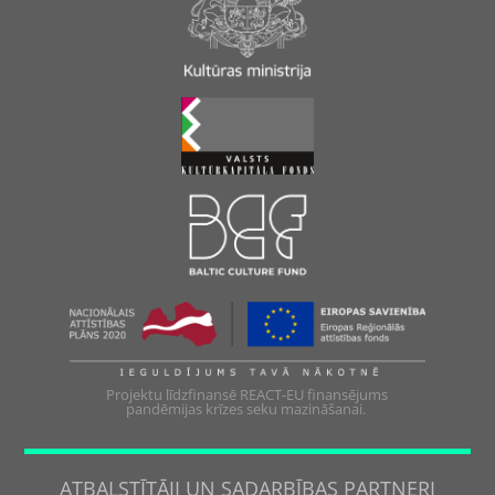
Projektu līdzfinansē REACT-EU finansējums
pandēmijas krīzes seku mazināšanai.
ATBALSTĪTĀJI UN SADARBĪBAS PARTNERI