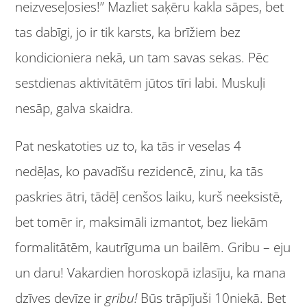
neizveseļosies!” Mazliet saķēru kakla sāpes, bet
tas dabīgi, jo ir tik karsts, ka brīžiem bez
kondicioniera nekā, un tam savas sekas. Pēc
sestdienas aktivitātēm jūtos tīri labi. Muskuļi
nesāp, galva skaidra.
Pat neskatoties uz to, ka tās ir veselas 4
nedēļas, ko pavadīšu rezidencē, zinu, ka tās
paskries ātri, tādēļ cenšos laiku, kurš neeksistē,
bet tomēr ir, maksimāli izmantot, bez liekām
formalitātēm, kautrīguma un bailēm. Gribu – eju
un daru! Vakardien horoskopā izlasīju, ka mana
dzīves devīze ir
gribu!
Būs trāpījuši 10niekā. Bet