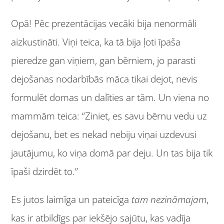
Opā! Pēc prezentācijas vecāki bija nenormāli
aizkustināti. Viņi teica, ka tā bija ļoti īpaša
pieredze gan viņiem, gan bērniem, jo parasti
dejošanas nodarbībās māca tikai dejot, nevis
formulēt domas un dalīties ar tām. Un viena no
mammām teica: “Ziniet, es savu bērnu vedu uz
dejošanu, bet es nekad nebiju viņai uzdevusi
jautājumu, ko viņa domā par deju. Un tas bija tik
īpaši dzirdēt to.”
Es jutos laimīga un pateicīga
tam nezināmajam
,
kas ir atbildīgs par iekšējo sajūtu, kas vadīja