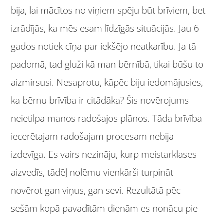
bija, lai mācītos no viņiem spēju būt brīviem, bet
izrādījās, ka mēs esam līdzīgās situācijās. Jau 6
gados notiek cīņa par iekšējo neatkarību. Ja tā
padomā, tad gluži kā man bērnībā, tikai būšu to
aizmirsusi. Nesaprotu, kāpēc biju iedomājusies,
ka bērnu brīvība ir citādāka? Šis novērojums
neietilpa manos radošajos plānos. Tāda brīvība
iecerētajam radošajam procesam nebija
izdevīga. Es vairs nezināju, kurp meistarklases
aizvedīs, tādēļ nolēmu vienkārši turpināt
novērot gan viņus, gan sevi. Rezultātā pēc
sešām kopā pavadītām dienām es nonācu pie