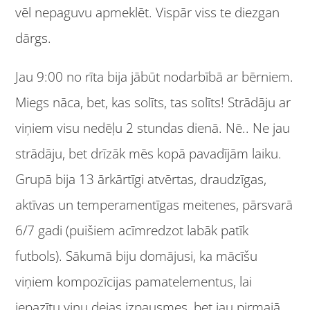
vēl nepaguvu apmeklēt. Vispār viss te diezgan
dārgs.
Jau 9:00 no rīta bija jābūt nodarbībā ar bērniem.
Miegs nāca, bet, kas solīts, tas solīts! Strādāju ar
viņiem visu nedēļu 2 stundas dienā. Nē.. Ne jau
strādāju, bet drīzāk mēs kopā pavadījām laiku.
Grupā bija 13 ārkārtīgi atvērtas, draudzīgas,
aktīvas un temperamentīgas meitenes, pārsvarā
6/7 gadi (puišiem acīmredzot labāk patīk
futbols). Sākumā biju domājusi, ka mācīšu
viņiem kompozīcijas pamatelementus, lai
iepazītu viņu dejas izpausmes, bet jau pirmajā