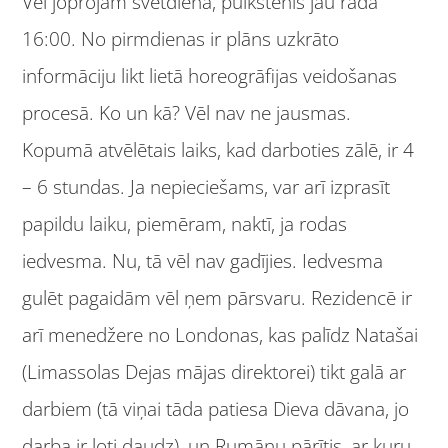
Vēl joprojām svētdiena, pulkstenis jau rāda
16:00. No pirmdienas ir plāns uzkrāto
informāciju likt lietā horeogrāfijas veidošanas
procesā. Ko un kā? Vēl nav ne jausmas.
Kopumā atvēlētais laiks, kad darboties zālē, ir 4
– 6 stundas. Ja nepieciešams, var arī izprasīt
papildu laiku, piemēram, naktī, ja rodas
iedvesma. Nu, tā vēl nav gadījies. Iedvesma
gulēt pagaidām vēl ņem pārsvaru. Rezidencē ir
arī menedžere no Londonas, kas palīdz Natašai
(Limassolas Dejas mājas direktorei) tikt galā ar
darbiem (tā viņai tāda patiesa Dieva dāvana, jo
darba ir ļoti daudz), un Rumāņu pārītis, ar kuru