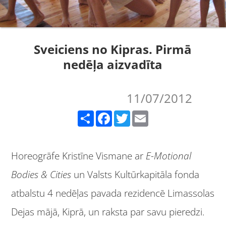
Sveiciens no Kipras. Pirmā
nedēļa aizvadīta
11/07/2012
Share
Facebook
Twitter
Email
Horeogrāfe Kristīne Vismane ar
E-Motional
Bodies & Cities
un Valsts Kultūrkapitāla fonda
atbalstu 4 nedēļas pavada rezidencē Limassolas
Dejas mājā, Kiprā, un raksta par savu pieredzi.