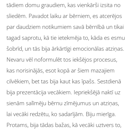
tādiem domu graudiem, kas vienkārši izsita no
sliedēm. Pavadot laiku ar bērniem, es atcerējos
par daudziem notikumiem savā bērnībā un tikai
tagad saprotu, kā tie ietekmēja to, kāda es esmu
šobrīd, un tās bija ārkārtīgi emocionālas atziņas.
Nevaru vēl noformulēt tos iekšējos procesus,
kas norisinājās, esot kopā ar šiem mazajiem
cilvēkiem, bet tas bija kaut kas īpašs. Sestdienā
bija prezentācija vecākiem. Iepriekšējā naktī uz
sienām salīmēju bērnu zīmējumus un atziņas,
lai vecāki redzētu, ko sadarījām. Biju mierīga.
Protams, bija tādas bažas, kā vecāki uztvers to,