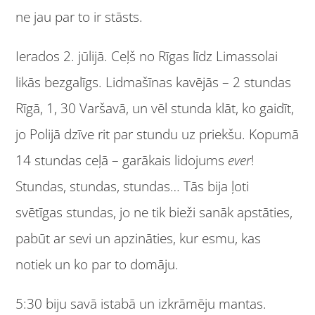
ne jau par to ir stāsts.
Ierados 2. jūlijā. Ceļš no Rīgas līdz Limassolai
likās bezgalīgs. Lidmašīnas kavējās – 2 stundas
Rīgā, 1, 30 Varšavā, un vēl stunda klāt, ko gaidīt,
jo Polijā dzīve rit par stundu uz priekšu. Kopumā
14 stundas ceļā – garākais lidojums
ever
!
Stundas, stundas, stundas… Tās bija ļoti
svētīgas stundas, jo ne tik bieži sanāk apstāties,
pabūt ar sevi un apzināties, kur esmu, kas
notiek un ko par to domāju.
5:30 biju savā istabā un izkrāmēju mantas.