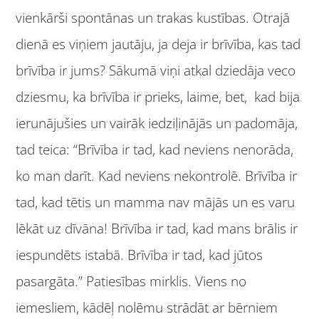
vienkārši spontānas un trakas kustības. Otrajā
dienā es viņiem jautāju, ja deja ir brīvība, kas tad
brīvība ir jums? Sākumā viņi atkal dziedāja veco
dziesmu, ka brīvība ir prieks, laime, bet, kad bija
ierunājušies un vairāk iedziļinājās un padomāja,
tad teica: “Brīvība ir tad, kad neviens nenorāda,
ko man darīt. Kad neviens nekontrolē. Brīvība ir
tad, kad tētis un mamma nav mājās un es varu
lēkāt uz dīvāna! Brīvība ir tad, kad mans brālis ir
iespundēts istabā. Brīvība ir tad, kad jūtos
pasargāta.” Patiesības mirklis. Viens no
iemesliem, kādēļ nolēmu strādāt ar bērniem