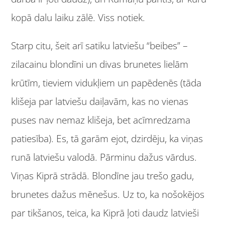
kopā dalu laiku zālē. Viss notiek.
Starp citu, šeit arī satiku latviešu “beibes”
–
zilacainu blondīni un divas brunetes lielām
krūtīm, tieviem vidukļiem un papēdenēs (tāda
klišeja par latviešu daiļavām, kas no vienas
puses nav nemaz klišeja, bet acīmredzama
patiesība). Es, tā garām ejot, dzirdēju, ka viņas
runā latviešu valodā. Pārminu dažus vārdus.
Viņas Kiprā strādā. Blondīne jau trešo gadu,
brunetes dažus mēnešus. Uz to, ka nošokējos
par tikšanos, teica, ka Kiprā ļoti daudz latvieši