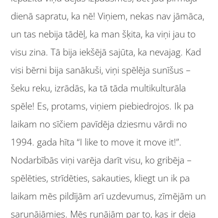
dienā sapratu, ka nē! Viņiem, nekas nav jāmāca,
un tas nebija tādēļ, ka man šķita, ka viņi jau to
visu zina. Tā bija iekšējā sajūta, ka nevajag. Kad
visi bērni bija sanākuši, viņi spēlēja sunīšus –
šeku reku, izrādās, ka tā tāda multikulturāla
spēle! Es, protams, viņiem piebiedrojos. Ik pa
laikam no sīčiem pavīdēja dziesmu vārdi no
1994. gada hīta “I like to move it move it!”.
Nodarbībās viņi varēja darīt visu, ko gribēja –
spēlēties, strīdēties, sakauties, kliegt un ik pa
laikam mēs pildījām arī uzdevumus, zīmējām un
sarunājāmies. Mēs runājām par to, kas ir deja