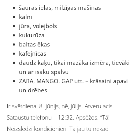
šauras ielas, milzīgas mašīnas
kalni
jūra, volejbols
kukurūza
baltas ēkas
kafejnīcas
daudz kaķu, tikai mazāka izmēra, tievāki
un ar īsāku spalvu
ZARA, MANGO, GAP utt. – krāsaini apavi
un drēbes
Ir svētdiena, 8. jūnijs, nē, jūlijs. Atveru acis.
Sataustu telefonu – 12:32. Apsēžos. “Tā!
Neizslēdzi kondicionieri! Tā jau tu nekad