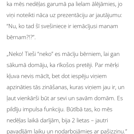
ka mēs nedēļas garumā pa lielam ālējāmies, jo
viņi noteikti nāca uz prezentāciju ar jautājumu:
“Nu, ko tad šī svešiniece ir iemācījusi manam
bērnam?!?”.
„Neko! Tieši “neko” es mācīju bērniem, lai gan
sākumā domāju, ka rīkošos pretēji. Par mērķi
kļuva nevis mācīt, bet dot iespēju viņiem
apzināties tās zināšanas, kuras viņiem jau ir, un
ļaut vienkārši būt ar sevi un savām domām. Es
pildīju impulsa funkciju. Būtībā tas, ko mēs
nedēļas laikā darījām, bija 2 lietas – jautri
pavadījām laiku un nodarbojāmies ar pašizziņu.”