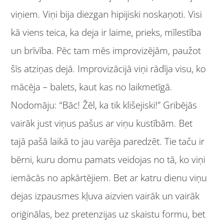
viņiem. Viņi bija diezgan hipijiski noskaņoti. Visi
kā viens teica, ka deja ir laime, prieks, mīlestība
un brīvība. Pēc tam mēs improvizējām, paužot
šīs atziņas dejā. Improvizācijā viņi rādīja visu, ko
mācēja – balets, kaut kas no laikmetīgā.
Nodomāju: “Bāc! Žēl, ka tik klišejiski!” Gribējās
vairāk just viņus pašus ar viņu kustībām. Bet
tajā pašā laikā to jau varēja paredzēt. Tie taču ir
bērni, kuru domu pamats veidojas no tā, ko viņi
iemācās no apkārtējiem. Bet ar katru dienu viņu
dejas izpausmes kļuva aizvien vairāk un vairāk
oriģinālas, bez pretenzijas uz skaistu formu, bet