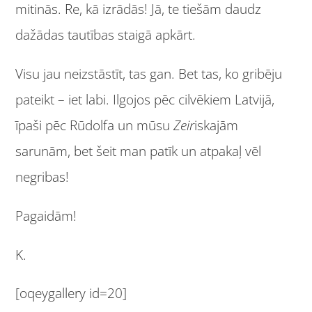
mitinās. Re, kā izrādās! Jā, te tiešām daudz
dažādas tautības staigā apkārt.
Visu jau neizstāstīt, tas gan. Bet tas, ko gribēju
pateikt – iet labi. Ilgojos pēc cilvēkiem Latvijā,
īpaši pēc Rūdolfa un mūsu
Zeir
iskajām
sarunām, bet šeit man patīk un atpakaļ vēl
negribas!
Pagaidām!
K.
[oqeygallery id=20]