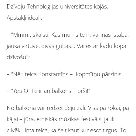
Dzīvoju Tehnoloģijas universitātes kojās.
Apstākļi ideāli.
– “Mmm.. skaisti! Kas mums te ir: vannas istaba,
jauka virtuve, divas gultas… Vai es ar kādu kopā
dzīvošu?”
– “Nē,” teica Konstantīns – kopmītņu pārzinis.
– “
Yes!
O! Te ir arī balkons! Forši!”
No balkona var redzēt deju zāli. Viss pa rokai, pa
kājai – jūra, etniskās mūzikas festivāls, jauki
cilvēki. Inta teica, ka šeit kaut kur esot tirgus. To