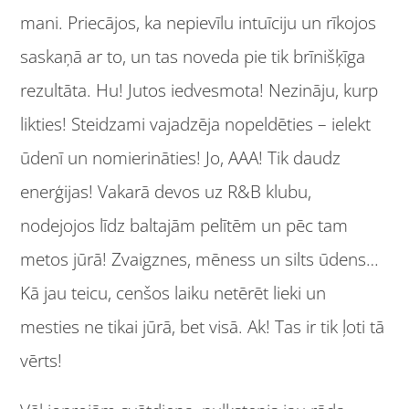
mani. Priecājos, ka nepievīlu intuīciju un rīkojos
saskaņā ar to, un tas noveda pie tik brīnišķīga
rezultāta. Hu! Jutos iedvesmota! Nezināju, kurp
likties! Steidzami vajadzēja nopeldēties – ielekt
ūdenī un nomierināties! Jo, AAA! Tik daudz
enerģijas! Vakarā devos uz R&B klubu,
nodejojos līdz baltajām pelītēm un pēc tam
metos jūrā! Zvaigznes, mēness un silts ūdens…
Kā jau teicu, cenšos laiku netērēt lieki un
mesties ne tikai jūrā, bet visā. Ak! Tas ir tik ļoti tā
vērts!