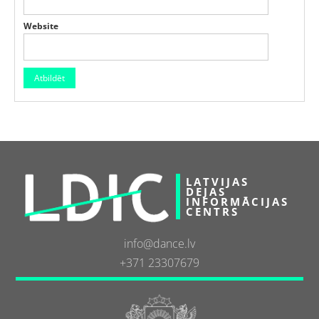
Website
LATVIJAS
DEJAS
INFORMĀCIJAS
CENTRS
info@dance.lv
+371 23307679