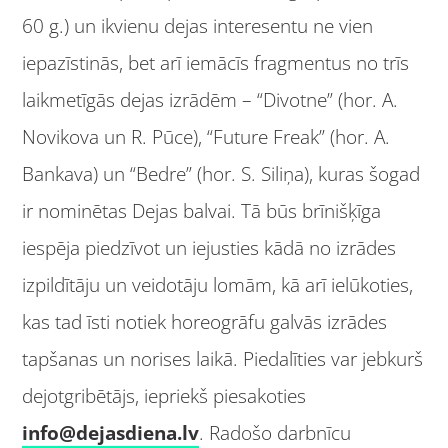
60 g.) un ikvienu dejas interesentu ne vien
iepazīstinās, bet arī iemācīs fragmentus no trīs
laikmetīgās dejas izrādēm – “Divotne” (hor. A.
Novikova un R. Pūce), “Future Freak” (hor. A.
Bankava) un “Bedre” (hor. S. Siliņa), kuras šogad
ir nominētas Dejas balvai. Tā būs brīnišķīga
iespēja piedzīvot un iejusties kādā no izrādes
izpildītāju un veidotāju lomām, kā arī ielūkoties,
kas tad īsti notiek horeogrāfu galvās izrādes
tapšanas un norises laikā. Piedalīties var jebkurš
dejotgribētājs, iepriekš piesakoties
info@dejasdiena.lv
. Radošo darbnīcu