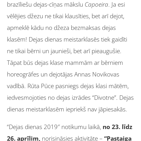
brazīliešu dejas-cīņas mākslu
Capoeira
. Ja esi
vēlējies džezu ne tikai klausīties, bet arī dejot,
apmeklē kādu no džeza bezmaksas dejas
klasēm! Dejas dienas meistarklasēs tiek gaidīti
ne tikai bērni un jaunieši, bet arī pieaugušie.
Tāpat būs dejas klase mammām ar bērniem
horeogrāfes un dejotājas Annas Novikovas
vadībā. Rūta Pūce pasniegs dejas klasi mātēm,
iedvesmojoties no dejas izrādes “Divotne”. Dejas
dienas meistarklasēm iepriekš nav jāpiesakās.
“Dejas dienas
2019″ notikumu laikā,
no 23. līdz
26. aprīlim,
norisināsies aktivitāte –
“Pastaiga