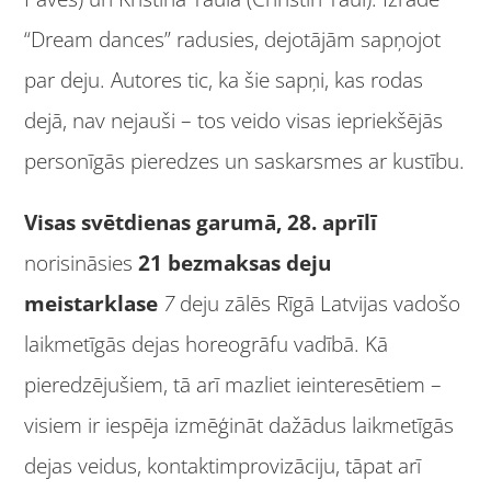
“Dream dances” radusies, dejotājām sapņojot
par deju. Autores tic, ka šie sapņi, kas rodas
dejā, nav nejauši – tos veido visas iepriekšējās
personīgās pieredzes un saskarsmes ar kustību.
Visas svētdienas garumā, 28. aprīlī
norisināsies
21 bezmaksas deju
meistarklase
7
deju zālēs Rīgā Latvijas vadošo
laikmetīgās dejas horeogrāfu vadībā. Kā
pieredzējušiem, tā arī mazliet ieinteresētiem –
visiem ir iespēja izmēģināt dažādus laikmetīgās
dejas veidus, kontaktimprovizāciju, tāpat arī