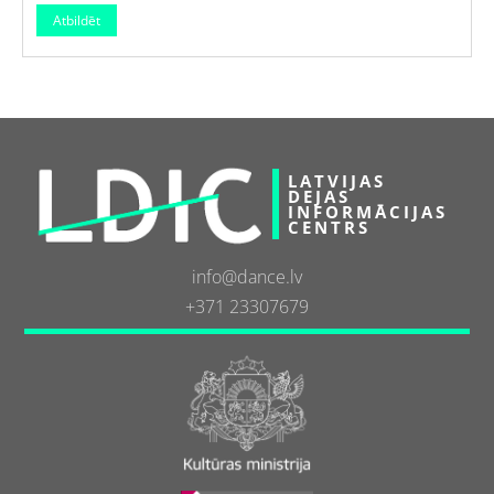
LATVIJAS
DEJAS
INFORMĀCIJAS
CENTRS
info@dance.lv
+371 23307679