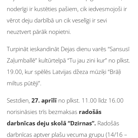
noderīgi ir kustēties pašiem, cik iedvesmojoši ir
vērot deju darbībā un cik veselīgi ir sevi
neuztvert pārāk nopietni.
Turpināt ieskandināt Dejas dienu varēs “Sansusī
Zaļumballē” kultūrtelpā “Tu jau zini kur” no plkst.
19.00, kur spēlēs Latvijas džeza mūziķi “Brāļi
miltus pūtēji”.
Sestdien,
27. aprīlī
no plkst. 11.00 līdz 16.00
norisināsies trīs bezmaksas
radošās
darbnīcas deju skolā “Dzirnas”.
Radošās
darbnīcas aptver plašu vecuma grupu (14/16 –