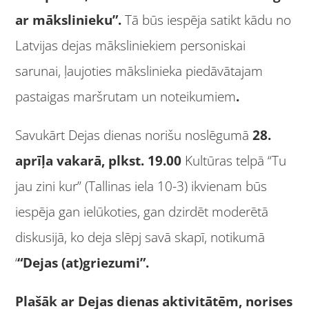
ar mākslinieku”.
Tā būs iespēja satikt
kādu no
Latvijas dejas māksliniekiem personiskai
sarunai, ļaujoties mākslinieka piedāvātajam
pastaigas maršrutam un noteikumiem
.
Savukārt Dejas dienas norišu noslēgumā
28.
aprīļa vakarā, plkst. 19.00
Kultūras telpā “Tu
jau zini kur” (Tallinas iela 10-3) ikvienam būs
iespēja gan ielūkoties, gan dzirdēt moderētā
diskusijā, ko deja slēpj savā skapī, notikumā
‘
“Dejas (at)griezumi”.
Plašāk ar Dejas dienas aktivitātēm, norises