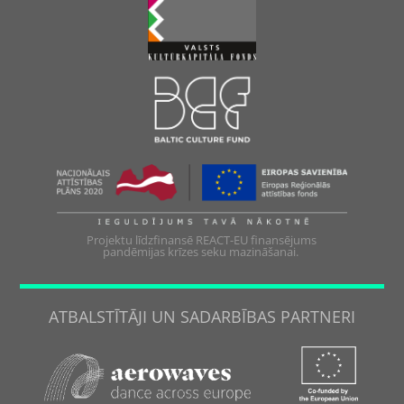
Projektu līdzfinansē REACT-EU finansējums
pandēmijas krīzes seku mazināšanai.
ATBALSTĪTĀJI UN SADARBĪBAS PARTNERI