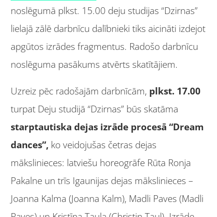
noslēgumā plkst. 15.00 deju studijas “Dzirnas”
lielajā zālē darbnīcu dalībnieki tiks aicināti izdejot
apgūtos izrādes fragmentus. Radošo darbnīcu
noslēguma pasākums atvērts skatītājiem.
Uzreiz pēc radošajām darbnīcām,
plkst. 17.00
turpat Deju studijā “Dzirnas” būs skatāma
starptautiska dejas izrāde procesā “Dream
dances”,
ko veidojušas četras dejas
mākslinieces: latviešu horeogrāfe Rūta Ronja
Pakalne un trīs Igaunijas dejas mākslinieces –
Joanna Kalma (Joanna Kalm), Madli Paves (Madli
Paves) un Kristīna Taula (Christin Taul). Izrāde