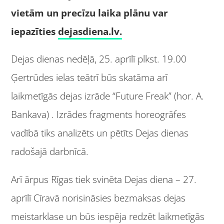
vietām un precīzu laika plānu var
iepazīties
dejasdiena.lv.
Dejas dienas nedēļā, 25. aprīlī plkst. 19.00
Ģertrūdes ielas teātrī būs skatāma arī
laikmetīgās dejas izrāde “Future Freak” (hor. A.
Bankava) . Izrādes fragments horeogrāfes
vadībā tiks analizēts un pētīts Dejas dienas
radošajā darbnīcā.
Arī ārpus Rīgas tiek svinēta Dejas diena – 27.
aprīlī Cīravā norisināsies bezmaksas dejas
meistarklase un būs iespēja redzēt laikmetīgās