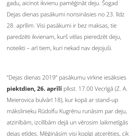
gadu, aicinot ikvienu pamēģināt deju. Šogad
Dejas dienas pasākumi norisināsies no 23. līdz
28. aprīlim. Visi pasākumi ir bez maksas, tie
paredzēti ikvienam, kurš vēlas pieredzēt deju,
noteikti – arī tiem, kuri nekad nav dejojuši.
“Dejas dienas 2019” pasākumu virkne iesāksies
piektdien, 26. aprīlī
plkst. 17.00 Vecrīgā (Z. A.
Meierovica bulvārī 18), kur kopā ar stand-up
mākslinieku Rūdolfu Kugrēnu runāsim par deju,
atzinībām, izcilībām dejā un vērosim laikmetīgās
dejas etīdes. Mēģināsim visi kopīgi atcerēties, cik