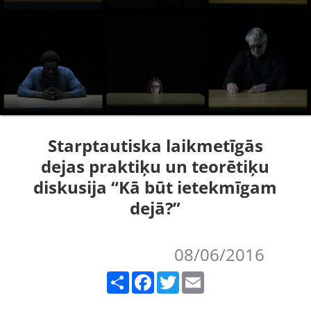
Starptautiska laikmetīgās
dejas praktiķu un teorētiķu
diskusija “Kā būt ietekmīgam
dejā?”
08/06/2016
Share
Facebook
Twitter
Email