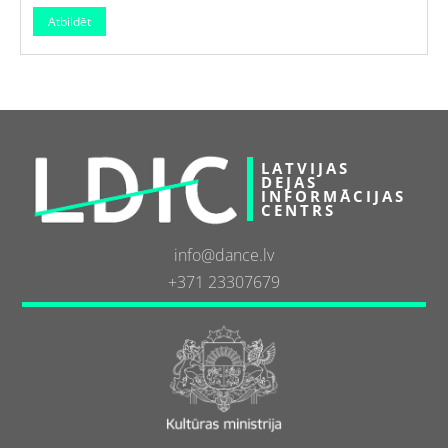
LATVIJAS
DEJAS
INFORMĀCIJAS
CENTRS
info@dance.lv
+371 23307679