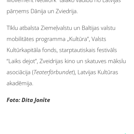
Movement Network” tālāko vadību no Latvijas
pārņems Dānija un Zviedrija.
Tīklu atbalsta Ziemeļvalstu un Baltijas valstu
mobilitātes programma „Kultūra”, Valsts
Kultūrkapitāla fonds, starptautiskais festivāls
“Laiks dejot”, Zveidrijas kino un skatuves mākslu
asociācija (
Teaterförbundet
), Latvijas Kultūras
akadēmija.
Foto: Dita Jonīte