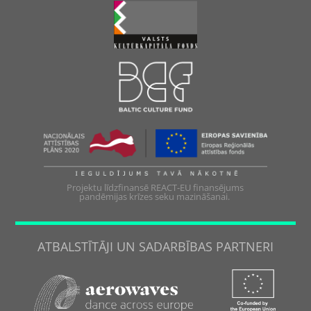
Projektu līdzfinansē REACT-EU finansējums
pandēmijas krīzes seku mazināšanai.
ATBALSTĪTĀJI UN SADARBĪBAS PARTNERI