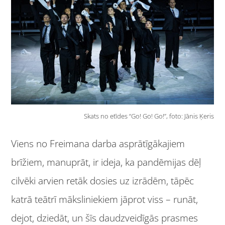
Skats no etīdes “Go! Go! Go!”, foto: Jānis Ķeris
Viens no Freimana darba asprātīgākajiem
brīžiem, manuprāt, ir ideja, ka pandēmijas dēļ
cilvēki arvien retāk dosies uz izrādēm, tāpēc
katrā teātrī māksliniekiem jāprot viss – runāt,
dejot, dziedāt, un šīs daudzveidīgās prasmes