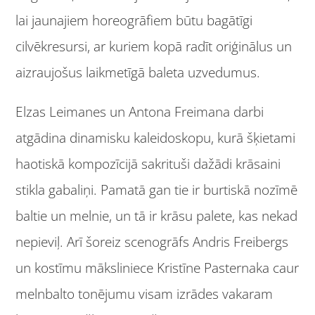
lai jaunajiem horeogrāfiem būtu bagātīgi
cilvēkresursi, ar kuriem kopā radīt oriģinālus un
aizraujošus laikmetīgā baleta uzvedumus.
Elzas Leimanes un Antona Freimana darbi
atgādina dinamisku kaleidoskopu, kurā šķietami
haotiskā kompozīcijā sakrituši dažādi krāsaini
stikla gabaliņi. Pamatā gan tie ir burtiskā nozīmē
baltie un melnie, un tā ir krāsu palete, kas nekad
nepieviļ. Arī šoreiz scenogrāfs Andris Freibergs
un kostīmu māksliniece Kristīne Pasternaka caur
melnbalto tonējumu visam izrādes vakaram