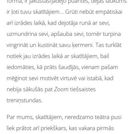
formā, ir jākustas/jādejo puantēs, dejas laukums
ir ļoti tuvu skatītājiem… Grūti nebūt empātiskai
arī izrādes laikā, kad dejotāja runā ar sevi,
uzmundrina sevi, apšauba sevi, tomēr turpina
vingrināt un kustināt savu ķermeni. Tas turklāt
notiek jau izrādes laikā ar skatītājiem, bail
iedomāties, kā prāts šaudījās, vienam pašam
mēģinot sevi motivēt virtuvē vai istabā, kad
nebija sākušās pat
Zoom
tiešsaistes
treniņstundas.
Par mums, skatītājiem, neredzamo teātra pusi
liek prātot arī priekškars, kas vakara pirmās