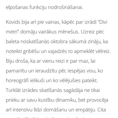
elpošanas funkciju nodrošināšanai.
Kovids bija arī pie vainas, kāpēc par izrādi “Divi
metri” domāju vairākus mēnešus. Uzreiz pēc
baleta noskatīšanās oktobra sākumā zināju, ka
noteikti gribēšu un vajadzēs to apmeklēt vēlreiz.
Biju droša, ka ar vienu reizi ir par maz, lai
pamanītu un ieraudzītu pēc iespējas visu, ko
horeogrāfi ielikuši un ko vēlējušies pateikt.
Turklāt izrādes skatīšanās sagādāja ne tikai
prieku ar savu kustību dinamiku, bet provocēja
arī intensīvu līdzi domāšanu un empātiju. Cita