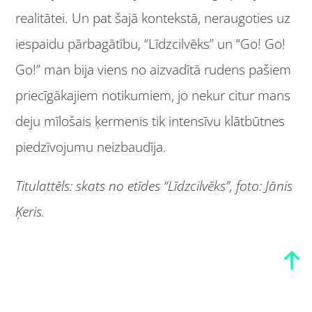
realitātei. Un pat šajā kontekstā, neraugoties uz
iespaidu pārbagātību, “Līdzcilvēks” un “Go! Go!
Go!” man bija viens no aizvadītā rudens pašiem
priecīgākajiem notikumiem, jo nekur citur mans
deju mīlošais ķermenis tik intensīvu klātbūtnes
piedzīvojumu neizbaudīja.
Titulattēls: skats no etīdes “Līdzcilvēks”, foto: Jānis
Ķeris.