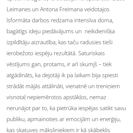
Leimanes un Antona Freimana veidotajos
īsformāta darbos redzama intensīva doma,
bagātīgs ideju piedāvājums un neikdienišķa
izpildītāju aizrautība, kas taču radusies tieši
ierobežoto iespēju rezultātā. Saturiskais
vēstījums gan, protams, ir arī skumjš – tiek
atgādināts, ka dejotāji ik pa laikam bija spiesti
strādāt mājās attālināti, vienatnē un treniņiem
visnotaļ nepiemērotos apstākļos, nemaz
nerunājot par to, ka pietrūka iespējas satikt savu
publiku, apmainoties ar emocijām un enerģiju,
kas skatuves māksliniekiem ir kā skābeklis