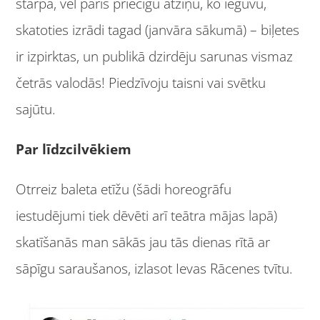
starpā, vēl pāris priecīgu atziņu, ko ieguvu,
skatoties izrādi tagad (janvāra sākumā) – biļetes
ir izpirktas, un publikā dzirdēju sarunas vismaz
četrās valodās! Piedzīvoju taisni vai svētku
sajūtu.
Par līdzcilvēkiem
Otrreiz baleta etīžu (šādi horeogrāfu
iestudējumi tiek dēvēti arī teātra mājas lapā)
skatīšanās man sākās jau tās dienas rītā ar
sāpīgu saraušanos, izlasot Ievas Rācenes tvītu.