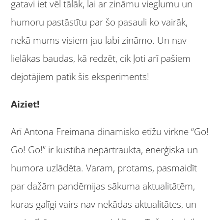
gatavi iet vēl tālāk, lai ar zināmu vieglumu un
humoru pastāstītu par šo pasauli ko vairāk,
nekā mums visiem jau labi zināmo. Un nav
lielākas baudas, kā redzēt, cik ļoti arī pašiem
dejotājiem patīk šis eksperiments!
Aiziet!
Arī Antona Freimana dinamisko etīžu virkne “Go!
Go! Go!” ir kustībā nepārtraukta, enerģiska un
humora uzlādēta. Varam, protams, pasmaidīt
par dažām pandēmijas sākuma aktualitātēm,
kuras galīgi vairs nav nekādas aktualitātes, un