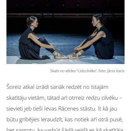
Skats no etīdes “Līdzcilvēks”, foto: Jānis Ķeris
Šoreiz atkal izrādi sanāk redzēt no īstajām
skatītāju vietām, tātad arī otrreiz redzu cilvēku –
sievieti jeb tieši Ievas Rācenes stāstu. It kā jau
būtu gribējies ieraudzīt, kas notiek arī otrā pusē,
bet saprotu, ka varbūt šādā veidā es kā skatītāja