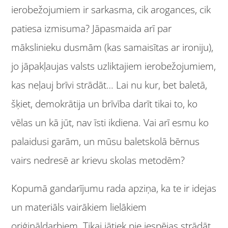
ierobežojumiem ir sarkasma, cik arogances, cik
patiesa izmisuma? Jāpasmaida arī par
mākslinieku dusmām (kas samaisītas ar ironiju),
jo jāpakļaujas valsts uzliktajiem ierobežojumiem,
kas neļauj brīvi strādāt… Lai nu kur, bet baletā,
šķiet, demokrātija un brīvība darīt tikai to, ko
vēlas un kā jūt, nav īsti ikdiena. Vai arī esmu ko
palaidusi garām, un mūsu baletskolā bērnus
vairs nedresē ar krievu skolas metodēm?
Kopumā gandarījumu rada apziņa, ka te ir idejas
un materiāls vairākiem lielākiem
oriģināldarbiem. Tikai jātiek pie iespējas strādāt