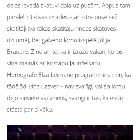
daļas ievadā skatuvi dala uz pusēm. Abpus tam
paralēli rit divas izrādes – arī otrā pusē sēž
skatītāji (vairākas skatītāju rindas skatuves
dziļumā), bet galveno lomu izspēlē Jūlija
Brauere. Zinu arī to, ka ir izrāžu vakari, kuros
viņa mainās ar Kristapu Jaunžeikaru.
Horeogrāfe Elza Leimane programmiņā min, ka
tādējādi viņa uzsver – nav svarīgi, vai šo lomu
dejo sieviete vai vīrietis, svarīgi ir tas, ka etīde
stāsta par cilvēku.