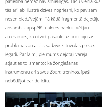
patiesībā nemaz nav smieklīgas. Taču vienlaikus
tās arī labi ilustrē dzīves nogriezni, ko pavisam
nesen piedzīvojām. Tā kādā fragmentā dejotāju
ansamblis apspēlē tualetes papīru. Vēl jau
atceramies, ka citviet pasaulē uz brīdi bijušas
problēmas arī ar šīs sadzīviski triviālās preces
iegādi. Par laimi, pie mums dejotāji varēja
atļauties to izmantot kā žonglēšanas
instrumentu arī savos
Zoom
treniņos, īpaši
nebēdājot par deficītu.