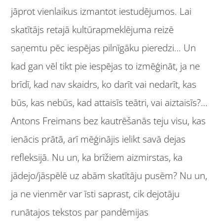
jāprot vienlaikus izmantot iestudējumos. Lai
skatītājs retajā kultūrapmeklējuma reizē
saņemtu pēc iespējas pilnīgāku pieredzi… Un
kad gan vēl tikt pie iespējas to izmēģināt, ja ne
brīdī, kad nav skaidrs, ko darīt vai nedarīt, kas
būs, kas nebūs, kad attaisīs teātri, vai aiztaisīs?…
Antons Freimans bez kautrēšanās teju visu, kas
ienācis prātā, arī mēģinājis ielikt savā dejas
refleksijā. Nu un, ka brīžiem aizmirstas, ka
jādejo/jāspēlē uz abām skatītāju pusēm? Nu un,
ja ne vienmēr var īsti saprast, cik dejotāju
runātajos tekstos par pandēmijas