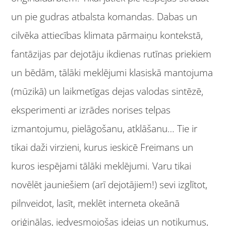
un pie gudras atbalsta komandas. Dabas un
cilvēka attiecības klimata pārmaiņu kontekstā,
fantāzijas par dejotāju ikdienas rutīnas priekiem
un bēdām, tālāki meklējumi klasiskā mantojuma
(mūzikā) un laikmetīgas dejas valodas sintēzē,
eksperimenti ar izrādes norises telpas
izmantojumu, pielāgošanu, atklāšanu… Tie ir
tikai daži virzieni, kurus ieskicē Freimans un
kuros iespējami tālāki meklējumi. Varu tikai
novēlēt jauniešiem (arī dejotājiem!) sevi izglītot,
pilnveidot, lasīt, meklēt interneta okeānā
oriģinālas, iedvesmojošas idejas un notikumus,