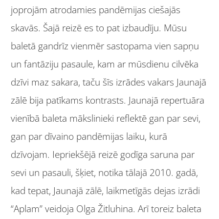
joprojām atrodamies pandēmijas ciešajās
skavās. Šajā reizē es to pat izbaudīju. Mūsu
baletā gandrīz vienmēr sastopama vien sapņu
un fantāziju pasaule, kam ar mūsdienu cilvēka
dzīvi maz sakara, taču šīs izrādes vakars Jaunajā
zālē bija patīkams kontrasts. Jaunajā repertuāra
vienībā baleta mākslinieki reflektē gan par sevi,
gan par dīvaino pandēmijas laiku, kurā
dzīvojam. Iepriekšējā reizē godīga saruna par
sevi un pasauli, šķiet, notika tālajā 2010. gadā,
kad tepat, Jaunajā zālē, laikmetīgās dejas izrādi
“Aplam” veidoja Olga Žitluhina. Arī toreiz baleta