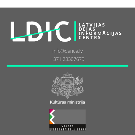
LATVIJAS
DEJAS
INFORMĀCIJAS
CENTRS
info@dance.lv
+371 23307679