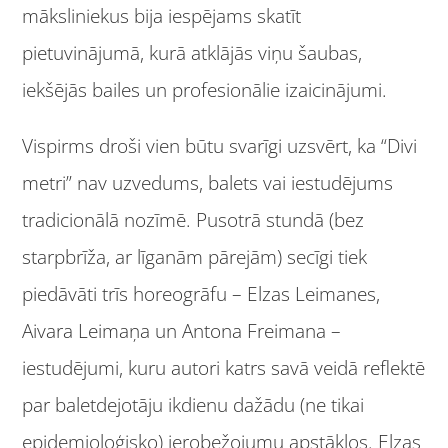
māksliniekus bija iespējams skatīt
pietuvinājumā, kurā atklājās viņu šaubas,
iekšējās bailes un profesionālie izaicinājumi.
Vispirms droši vien būtu svarīgi uzsvērt, ka “Divi
metri” nav uzvedums, balets vai iestudējums
tradicionālā nozīmē. Pusotrā stundā (bez
starpbrīža, ar līganām pārejām) secīgi tiek
piedāvāti trīs horeogrāfu – Elzas Leimanes,
Aivara Leimaņa un Antona Freimana –
iestudējumi, kuru autori katrs savā veidā reflektē
par baletdejotāju ikdienu dažādu (ne tikai
epidemioloģisko) ierobežojumu apstākļos. Elzas