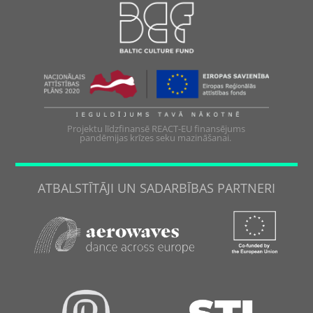
Projektu līdzfinansē REACT-EU finansējums
pandēmijas krīzes seku mazināšanai.
ATBALSTĪTĀJI UN SADARBĪBAS PARTNERI