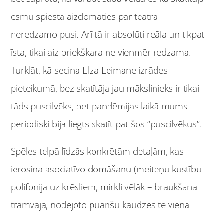
esmu spiesta aizdomāties par teātra
neredzamo pusi. Arī tā ir absolūti reāla un tikpat
īsta, tikai aiz priekškara ne vienmēr redzama.
Turklāt, kā secina Elza Leimane izrādes
pieteikumā, bez skatītāja jau mākslinieks ir tikai
tāds puscilvēks, bet pandēmijas laikā mums
periodiski bija liegts skatīt pat šos “puscilvēkus”.
Spēles telpā līdzās konkrētām detaļām, kas
ierosina asociatīvo domāšanu (meiteņu kustību
polifonija uz krēsliem, mirkli vēlāk – braukšana
tramvajā, nodejoto puanšu kaudzes te vienā