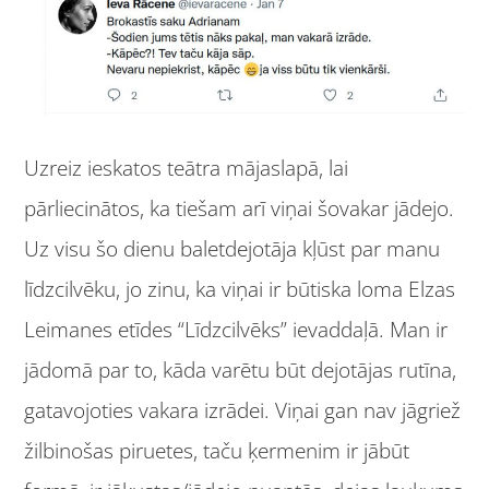
Uzreiz ieskatos teātra mājaslapā, lai
pārliecinātos, ka tiešam arī viņai šovakar jādejo.
Uz visu šo dienu baletdejotāja kļūst par manu
līdzcilvēku, jo zinu, ka viņai ir būtiska loma Elzas
Leimanes etīdes “Līdzcilvēks” ievaddaļā. Man ir
jādomā par to, kāda varētu būt dejotājas rutīna,
gatavojoties vakara izrādei. Viņai gan nav jāgriež
žilbinošas piruetes, taču ķermenim ir jābūt