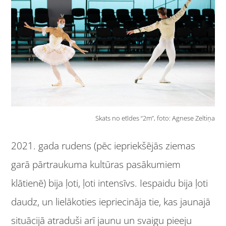
Skats no etīdes “2m”, foto: Agnese Zeltiņa
2021. gada rudens (pēc iepriekšējās ziemas
garā pārtraukuma kultūras pasākumiem
klātienē) bija ļoti, ļoti intensīvs. Iespaidu bija ļoti
daudz, un lielākoties iepriecināja tie, kas jaunajā
situācijā atraduši arī jaunu un svaigu pieeju