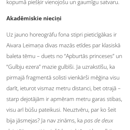
kopumā piešķir vienojošu un gaumīgu satvaru.
Akadēmiskie nieciņi
Uz jauno horeogrāfu fona stipri pieticīgākas ir
Aivara Leimaņa divas mazās etīdes par klasiskā
baleta tēmu – duets no “Apburtās princeses” un
“Gulbju ezera” mazie gulbīši. Ja uzrakstīšu, ka
pirmajā fragmentā solisti vienkārši mēģina visu
darīt, ieturot vismaz metru distanci, bet otrajā –
starp dejotājām ir apmēram metru garas stibas,
visu arī būšu pateikusi. Neuztvēru, par ko šeit
bija jāsmejas? Ja nav zināms, ka
pas de deux