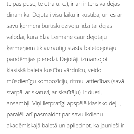
telpas pusē, te otrā u. c.), ir arī intensīva dejas
dinamika. Dejotāji visu laiku ir kustībā, un es ar
savu ķermeni burtiski dzīvoju līdzi tai dejas
valodai, kurā Elza Leimane caur dejotāju
ķermeņiem tik aizrautīgi stāsta baletdejotāju
pandēmijas pieredzi. Dejotāji, izmantojot
klasiskā baleta kustību vārdnīcu, veido
mūsdienīgu kompozīciju, ritmu, attiecības (savā
starpā, ar skatuvi, ar skatītāju), ir dueti,
ansambļi. Viņi lietpratīgi apspēlē klasisko deju,
paralēli arī pasmaidot par savu ikdienu
akadēmiskajā baletā un apliecinot, ka jaunieši ir