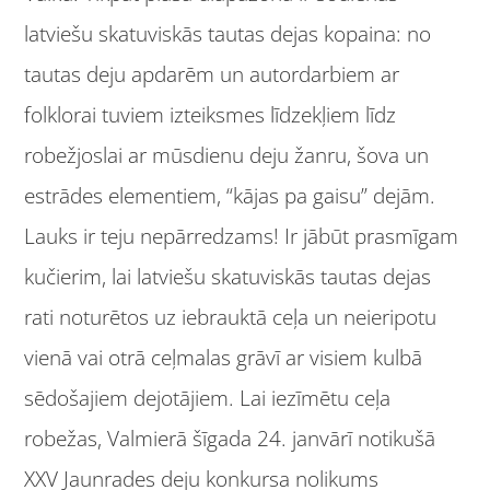
latviešu skatuviskās tautas dejas kopaina: no
tautas deju apdarēm un autordarbiem ar
folklorai tuviem izteiksmes līdzekļiem līdz
robežjoslai ar mūsdienu deju žanru, šova un
estrādes elementiem, “kājas pa gaisu” dejām.
Lauks ir teju nepārredzams! Ir jābūt prasmīgam
kučierim, lai latviešu skatuviskās tautas dejas
rati noturētos uz iebrauktā ceļa un neieripotu
vienā vai otrā ceļmalas grāvī ar visiem kulbā
sēdošajiem dejotājiem. Lai iezīmētu ceļa
robežas, Valmierā šīgada 24. janvārī notikušā
XXV Jaunrades deju konkursa nolikums