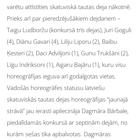
varētu attīstīties skatuviskā tautas deja nākotnē.
Prieks arī par pieredzējušākiem dejdariem –
Taigu Ludboržu (konkursā trīs dejas), Juri Goguli
(4), Diānu Gavari (4), Liliju Liporu (2), Baibu
Ķesteri (2), Daci Adviljoni (1), Gunu Trukšāni (2),
Līgu Indriksoni (1), Aigaru Bajāru (1), kuru visu
horeogrāfijas ieguva arī godalgotas vietas.
Vadošās horeogrāfes statusu latviešu
skatuviskās tautas dejas horeogrāfijas “jaunajā
strāvā” jau ierasti apliecināja Dagmāra Bārbale,
piedalīdamās konkursā ar septiņām dejām, no
kurām sešas tika apbalvotas. Dagmāras