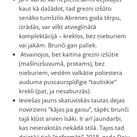
kaut kā dažādot, tad grezni izšūto
senāko tumšzilo Abrenes goda tērpu,
izrādās, var vilkt atvieglinātā
komplektācijā – kreklos, bez ņieburiem
vai jakām. Brunči gan paliek.
Atvainojos, bet kaitina grezni izšūtie
(mašīnizšuvumā, protams), bez
ņieburiem, vestēm valkātie poliestera
auduma puscaurspīdīgie “tautiskie”
krekli (pat, ja nesaburzās).
Ieviešas jauns skatuviskās tautas dejas
novirziens “kājas pa gaisu”, tāpēc brunči
tajā kļūst arvien īsāki. Ir arī jaundarbi,
kas neierakstās nekādā stilā. Tajos tad
dejotāji tiek “noformēti” 2018. gada Deju