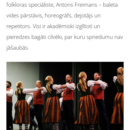
folkloras speciāliste, Antons Freimans – baleta
vides pārstāvis, horeogrāfs, dejotājs un
repetitors. Visi ir akadēmiski izglītoti un
pieredzes bagāti cilvēki, par kuru spriedumu nav
jāšaubās.