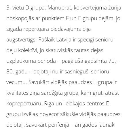
3. vietu D grupā. Manuprāt, kopvērtējumā žūrija
noskopojās ar punktiem F un E grupu dejām, jo
šīgada repertuāra piedāvājums bija
augstvērtīgs. Pašlaik Latvijā ir spēcīgi senioru
deju kolektīvi, jo skatuviskās tautas dejas
uzplaukuma perioda – pagājušā gadsimta 70.–
80. gadu – dejotāji nu ir sasnieguši senioru
vecumu. Savukārt vidējās paaudzes E grupa ir
kvalitātes ziņā sarežģīta grupa, kam grūti atrast
koprepertuāru. Rīgā un lielākajos centros E
grupu izvēlas novecot sākušie vidējās paaudzes
dejotāji, savukārt perifērijā – arī gados jaunāki