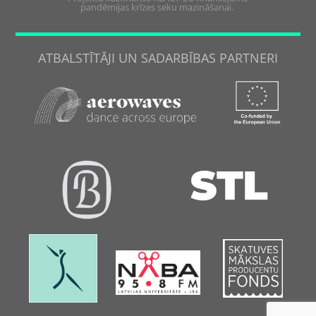
pandēmijas krīzes seku mazināšanai.
ATBALSTĪTĀJI UN SADARBĪBAS PARTNERI