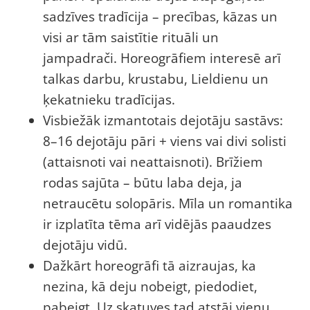
sadzīves tradīcija – precības, kāzas un
visi ar tām saistītie rituāli un
jampadrači. Horeogrāfiem interesē arī
talkas darbu, krustabu, Lieldienu un
ķekatnieku tradīcijas.
Visbiežāk izmantotais dejotāju sastāvs:
8–16 dejotāju pāri + viens vai divi solisti
(attaisnoti vai neattaisnoti). Brīžiem
rodas sajūta – būtu laba deja, ja
netraucētu solopāris. Mīla un romantika
ir izplatīta tēma arī vidējās paaudzes
dejotāju vidū.
Dažkārt horeogrāfi tā aizraujas, ka
nezina, kā deju nobeigt, piedodiet,
pabeigt. Uz skatuves tad atstāj vienu