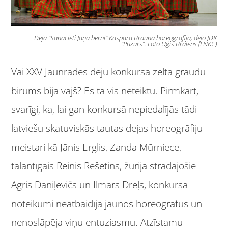
Deja “Sanācieti Jāņa bērni” Kaspara Brauna horeogrāfija, dejo JDK
“Puzurs”. Foto Uģis Brālēns (LNKC)
Vai XXV Jaunrades deju konkursā zelta graudu
birums bija vājš? Es tā vis neteiktu. Pirmkārt,
svarīgi, ka, lai gan konkursā nepiedalījās tādi
latviešu skatuviskās tautas dejas horeogrāfiju
meistari kā Jānis Ērglis, Zanda Mūrniece,
talantīgais Reinis Rešetins, žūrijā strādājošie
Agris Daņiļevičs un Ilmārs Dreļs, konkursa
noteikumi neatbaidīja jaunos horeogrāfus un
nenoslāpēja viņu entuziasmu. Atzīstamu