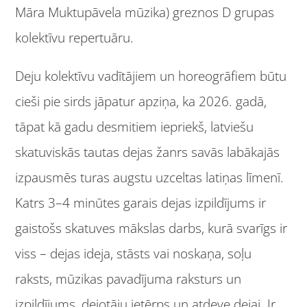
Māra Muktupāvela mūzika) greznos D grupas
kolektīvu repertuāru.
Deju kolektīvu vadītājiem un horeogrāfiem būtu
cieši pie sirds jāpatur apziņa, ka 2026. gadā,
tāpat kā gadu desmitiem iepriekš, latviešu
skatuviskās tautas dejas žanrs savās labākajās
izpausmēs turas augstu uzceltas latiņas līmenī.
Katrs 3–4 minūtes garais dejas izpildījums ir
gaistošs skatuves mākslas darbs, kurā svarīgs ir
viss – dejas ideja, stāsts vai noskaņa, soļu
raksts, mūzikas pavadījuma raksturs un
izpildījums, dejotāju ietērps un atdeve dejai. Ir