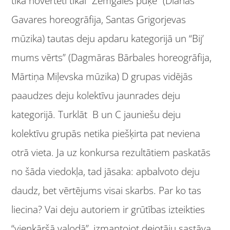
tika novērtēti tikai “Zemgales puķe” (Diānas
Gavares horeogrāfija, Santas Grigorjevas
mūzika) tautas deju apdaru kategorijā un “Bij’
mums vērts” (Dagmāras Bārbales horeogrāfija,
Mārtiņa Miļevska mūzika) D grupas vidējās
paaudzes deju kolektīvu jaunrades deju
kategorijā. Turklāt B un C jauniešu deju
kolektīvu grupās netika piešķirta pat neviena
otrā vieta. Ja uz konkursa rezultātiem paskatās
no šāda viedokļa, tad jāsaka: apbalvoto deju
daudz, bet vērtējums visai skarbs. Par ko tas
liecina? Vai deju autoriem ir grūtības izteikties
“vienkāršā valodā”, izmantojot dejotāju sastāva