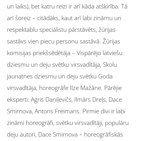
un laiks), bet katru reizi ir arī kāda atšķirība. Tā
arī šoreiz – citādāks, kaut arī labi zināmu un
respektablu speciālistu pārstāvēts, žūrijas
sastāvs vien piecu personu sastāvā. Žūrijas
komisijas priekšsēdētāja – Vispārējo latviešu
dziesmu un deju svētku virsvadītāja, Skolu
jaunatnes dziesmu un deju svētku Goda
virsvadītāja, horeogrāfe Ilze Mažāne. Pārējie
eksperti: Agris Daņiļevičs, Ilmārs Dreļs, Dace
Smirnova, Antons Freimans. Pirmie divi ir labi
zināmi horeogrāfi, svētku virsvadītāji, populāru
deju autori, Dace Smirnova – horeogrāfiskās