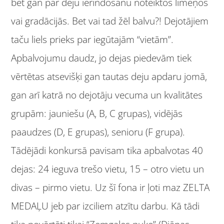
bet gan par deju ierindošanu noteiktos līmeņos
vai gradācijās. Bet vai tad žēl balvu?! Dejotājiem
taču liels prieks par iegūtajām “vietām”.
Apbalvojumu daudz, jo dejas piedevām tiek
vērtētas atsevišķi gan tautas deju apdaru jomā,
gan arī katrā no dejotāju vecuma un kvalitātes
grupām: jauniešu (A, B, C grupas), vidējās
paaudzes (D, E grupas), senioru (F grupa).
Tādējādi konkursā pavisam tika apbalvotas 40
dejas: 24 ieguva trešo vietu, 15 – otro vietu un
divas – pirmo vietu. Uz šī fona ir ļoti maz ZELTA
MEDAĻU jeb par izciliem atzītu darbu. Kā tādi