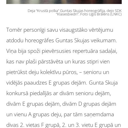
Deja “Krustā polka” Guntas Skujas horeogrāfija, dejo SDK
“Klasesbiedri”. Foto Uģis Brālēns (LNKC)
Tomēr personīgi savu visaugstāko vērtējumu
atdodu horeogrāfes Guntas Skujas veikumam.
Viņa bija spoži pievērsusies repertuāra sadaļai,
kas nav plaši pārstāvēta un kuras stipri vien
pietrūkst deju kolektīvu pūros, – senioru un
vidējās paaudzes E grupas dejām. Gunta Skuja
konkursā piedalījās ar divām senioru dejām,
divām E grupas dejām, divām D grupas dejām
un vienu A grupas deju, par tām saņemdama
divas 2. vietas F grupā, 2. un 3. vietu E grupā un