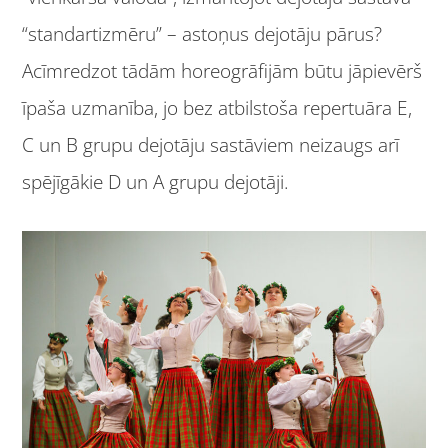
“standartizmēru” – astoņus dejotāju pārus?
Acīmredzot tādām horeogrāfijām būtu jāpievērš
īpaša uzmanība, jo bez atbilstoša repertuāra E,
C un B grupu dejotāju sastāviem neizaugs arī
spējīgākie D un A grupu dejotāji.