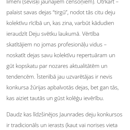
līmeni (sevišķi jaunajiem censoņiem). Otrkārt –
palaist savas dejas “tirgū”, nodot tās citu deju
kolektīvu rīcībā un, kas zina, varbūt kādudien
ieraudzīt Deju svētku laukumā. Vērtība
skatītājiem no jomas profesionāļu vidus –
noskatīt dejas savu kolektīvu repertuāram un
gūt kopskatu par nozares aktualitātēm un
tendencēm. Īstenībā jau uzvarētājas ir nevis
konkursa žūrijas apbalvotās dejas, bet gan tās,
kas aiziet tautās un gūst kolēģu ievērību.
Daudz kas līdzšinējos Jaunrades deju konkursos
ir tradicionāls un ierasts (kaut vai norises vieta