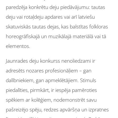
paredzēja konkrētu deju piedāvājumu: tautas
deju vai rotaļdeju apdares vai arī latviešu
skatuviskās tautas dejas, kas balstītas folkloras
horeogrāfiskajā un muzikālajā materiālā vai tā
elementos.
Jaunrades deju konkurss nenoliedzami ir
adresēts nozares profesionāļiem – gan
dalībniekiem, gan apmeklētājiem. Stimuls
piedalīties, pirmkārt, ir iespēja pamēroties
spēkiem ar kolēģiem, nodemonstrēt savu
pašreizējo spēju, redzes apvāršņa un izpratnes