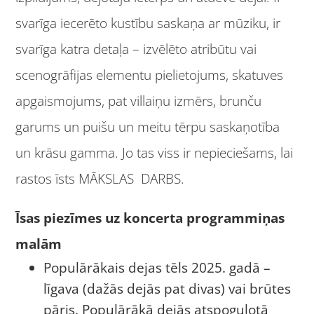
svarīga iecerēto kustību saskaņa ar mūziku, ir
svarīga katra detaļa – izvēlēto atribūtu vai
scenogrāfijas elementu pielietojums, skatuves
apgaismojums, pat villaiņu izmērs, brunču
garums un puišu un meitu tērpu saskaņotība
un krāsu gamma. Jo tas viss ir nepieciešams, lai
rastos īsts MĀKSLAS DARBS.
Īsas piezīmes uz koncerta programmiņas
malām
Populārākais dejas tēls 2025. gadā –
līgava (dažās dejās pat divas) vai brūtes
pāris. Populārākā dejās atspoguļotā