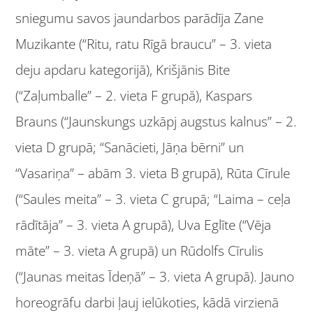
sniegumu savos jaundarbos parādīja Zane
Muzikante (“Ritu, ratu Rīgā braucu” – 3. vieta
deju apdaru kategorijā), Krišjānis Bite
(“Zaļumballe” – 2. vieta F grupā), Kaspars
Brauns (“Jaunskungs uzkāpj augstus kalnus” – 2.
vieta D grupā; “Sanācieti, Jāņa bērni” un
“Vasariņa” – abām 3. vieta B grupā), Rūta Cīrule
(“Saules meita” – 3. vieta C grupā; “Laima – ceļa
rādītāja” – 3. vieta A grupā), Uva Eglīte (“Vēja
māte” – 3. vieta A grupā) un Rūdolfs Cīrulis
(“Jaunas meitas Īdeņā” – 3. vieta A grupā). Jauno
horeogrāfu darbi ļauj ielūkoties, kādā virzienā