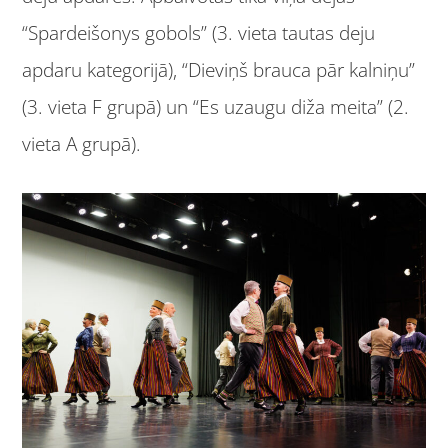
“Spardeišonys gobols” (3. vieta tautas deju
apdaru kategorijā), “Dieviņš brauca pār kalniņu”
(3. vieta F grupā) un “Es uzaugu diža meita” (2.
vieta A grupā).