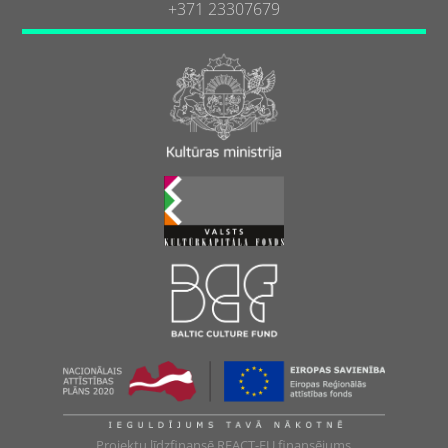
+371 23307679
Projektu līdzfinansē REACT-EU finansējums