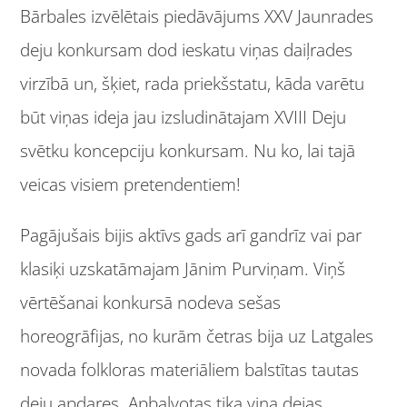
Bārbales izvēlētais piedāvājums XXV Jaunrades
deju konkursam dod ieskatu viņas daiļrades
virzībā un, šķiet, rada priekšstatu, kāda varētu
būt viņas ideja jau izsludinātajam XVIII Deju
svētku koncepciju konkursam. Nu ko, lai tajā
veicas visiem pretendentiem!
Pagājušais bijis aktīvs gads arī gandrīz vai par
klasiķi uzskatāmajam Jānim Purviņam. Viņš
vērtēšanai konkursā nodeva sešas
horeogrāfijas, no kurām četras bija uz Latgales
novada folkloras materiāliem balstītas tautas
deju apdares. Apbalvotas tika viņa dejas