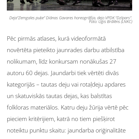
Deja”Zemgales puķe” Diānas Gavares horeogrāfija, dejo VPDK “Dzīpars”.
Foto: Uģis Brālēns (LNKC)
Pēc pirmās atlases, kurā videoformātā
novērtēta pieteikto jaunrades darbu atbilstība
nolikumam, līdz konkursam nonākušas 27
autoru 60 dejas. Jaundarbi tiek vērtēti divās
kategorijās – tautas deju vai rotaļdeju apdares
un skatuviskās tautas dejas, kas balstītas
folkloras materiālos. Katru deju žūrija vērtē pēc
pieciem kritērijiem, katrā no tiem piešķirot
noteiktu punktu skaitu: jaundarba oriģinalitāte