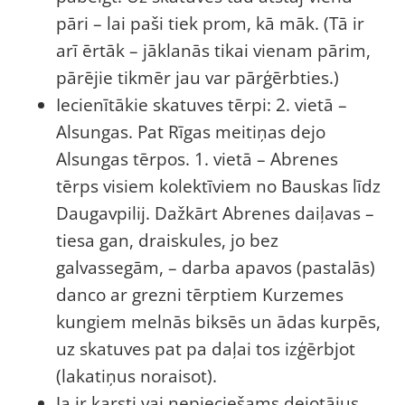
pāri – lai paši tiek prom, kā māk. (Tā ir
arī ērtāk – jāklanās tikai vienam pārim,
pārējie tikmēr jau var pārģērbties.)
Iecienītākie skatuves tērpi: 2. vietā –
Alsungas. Pat Rīgas meitiņas dejo
Alsungas tērpos. 1. vietā – Abrenes
tērps visiem kolektīviem no Bauskas līdz
Daugavpilij. Dažkārt Abrenes daiļavas –
tiesa gan, draiskules, jo bez
galvassegām, – darba apavos (pastalās)
danco ar grezni tērptiem Kurzemes
kungiem melnās biksēs un ādas kurpēs,
uz skatuves pat pa daļai tos izģērbjot
(lakatiņus noraisot).
Ja ir karsti vai nepieciešams dejotājus