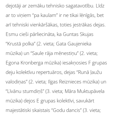
dejotāji ar zemāku tehnisko sagatavotību. Līdz
ar to viņiem “pa kaulam” ir ne tikai lēnīgās, bet
arī tehniski vienkāršākas, toties jestrākas dejas.
Esmu cieši pārliecināta, ka Guntas Skujas
“Krustā polka” (2. vieta; Gata Gaujenieka
mūzika) un “Saule rāja mēnestiņu” (2. vieta;
Egona Kronberga mūzika) iesakņosies F grupas
deju kolektīvu repertuāros, dejas “Runā ļaužu
valodiņas” (2. vieta; Ilgas Reiznieces mūzika) un
“Līvānu stumdiņš” (3. vieta; Māra Muktupāvela
mūzika) dejos E grupas kolektīvi, savukārt
majestātiski skaistais “Godu dancis” (3. vieta;