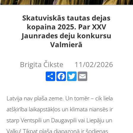
Skatuviskās tautas dejas
kopaina 2025. Par XXV
Jaunrades deju konkursu
Valmierā
Brigita Čikste
11/02/2026
Share
Facebook
Twitter
Email
Latvija nav plaša zeme. Un tomēr – cik liela
atšķirība laikapstākļos un klimata niansēs ir
starp Ventspili un Daugavpili vai Liepāju un
Valku! Tikpat plaša diapazonā ir šodienas