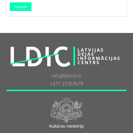
LATVIJAS
DEJAS
INFORMĀCIJAS
CENTRS
info@dance.lv
+371 23307679