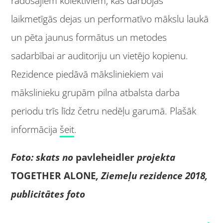
radošajiem kolektīviem, kas darbojas
laikmetīgās dejas un performatīvo mākslu laukā
un pēta jaunus formātus un metodes
sadarbībai ar auditoriju un vietējo kopienu.
Rezidence piedāvā māksliniekiem vai
mākslinieku grupām pilna atbalsta darba
periodu trīs līdz četru nedēļu garumā. Plašāk
informācija
šeit
.
Foto: skats no
pavleheidler
projekta
TOGETHER ALONE
, Ziemeļu rezidence 2018,
publicitātes foto