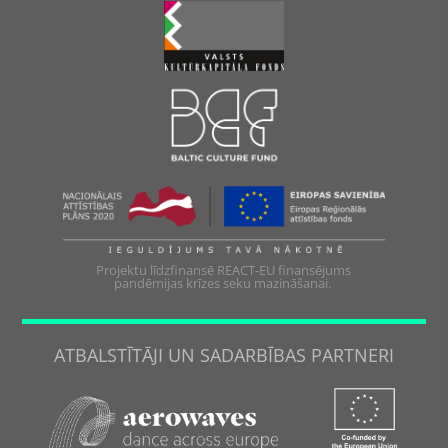
Projektu līdzfinansē REACT-EU finansējums
pandēmijas krīzes seku mazināšanai.
ATBALSTĪTĀJI UN SADARBĪBAS PARTNERI