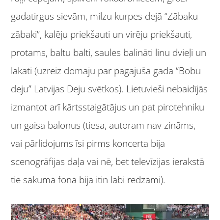
gadatirgus sievām, milzu kurpes dejā “Zābaku
zābaki”, kalēju priekšauti un virēju priekšauti,
protams, baltu balti, saules balināti linu dvieļi un
lakati (uzreiz domāju par pagājušā gada “Bobu
deju” Latvijas Deju svētkos). Lietuvieši nebaidījās
izmantot arī kārtsstaigātājus un pat pirotehniku
un gaisa balonus (tiesa, autoram nav zināms,
vai pārlidojums īsi pirms koncerta bija
scenogrāfijas daļa vai nē, bet televīzijas ierakstā
tie sākumā fonā bija itin labi redzami).