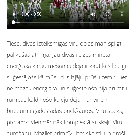
Tiesa, divas izteiksmīgas vīru dejas man spilgti
palikušas atmiņā. Jau divas reizes minētā
enerģiskā kāršu mešanas deja ir kaut kas līdzīgi
suģestējošs kā mūsu “Es izjāju prūšu zemi”. Bet
ne mazāk enerģiska un suģestējoša bija arī ratu
rumbas kaldinošo kalēju deja – ar vīriem
brieduma gados ādas priekšautos. Vīru spēks,
protams, vienmēr nāk komplektā ar skaļu vīru
aurošanu. Mazliet primitīvi, bet skaisti, un droši