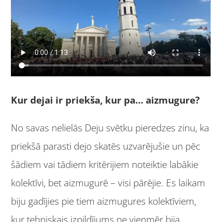
Kur dejai ir priekša, kur pa… aizmugure?
No savas nelielās Deju svētku pieredzes zinu, ka
priekšā parasti dejo skatēs uzvarējušie un pēc
šādiem vai tādiem kritērijiem noteiktie labākie
kolektīvi, bet aizmugurē – visi pārējie. Es laikam
biju gadījies pie tiem aizmugures kolektīviem,
kur tehniskais izpildījums ne vienmēr bija