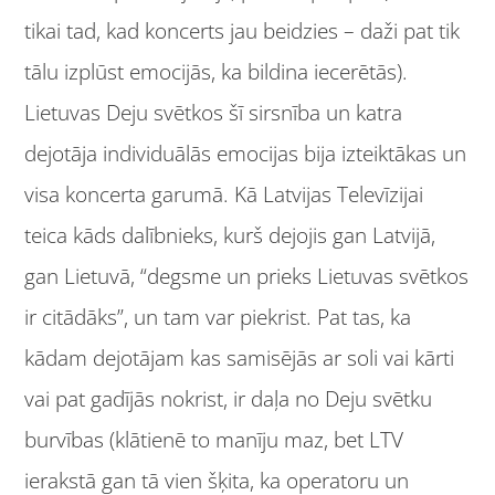
tikai tad, kad koncerts jau beidzies – daži pat tik
tālu izplūst emocijās, ka bildina iecerētās).
Lietuvas Deju svētkos šī sirsnība un katra
dejotāja individuālās emocijas bija izteiktākas un
visa koncerta garumā. Kā Latvijas Televīzijai
teica kāds dalībnieks, kurš dejojis gan Latvijā,
gan Lietuvā, “degsme un prieks Lietuvas svētkos
ir citādāks”, un tam var piekrist. Pat tas, ka
kādam dejotājam kas samisējās ar soli vai kārti
vai pat gadījās nokrist, ir daļa no Deju svētku
burvības (klātienē to manīju maz, bet LTV
ierakstā gan tā vien šķita, ka operatoru un