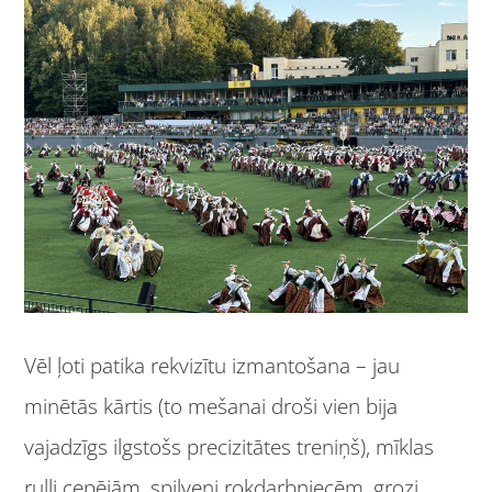
Vēl ļoti patika rekvizītu izmantošana – jau
minētās kārtis (to mešanai droši vien bija
vajadzīgs ilgstošs precizitātes treniņš), mīklas
ruļļi cepējām, spilveni rokdarbniecēm, grozi