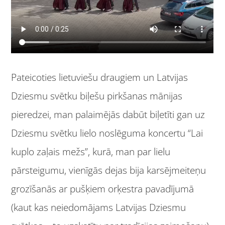
Pateicoties lietuviešu draugiem un Latvijas
Dziesmu svētku biļešu pirkšanas mānijas
pieredzei, man palaimējās dabūt biļetīti gan uz
Dziesmu svētku lielo noslēguma koncertu “Lai
kuplo zaļais mežs”, kurā, man par lielu
pārsteigumu, vienīgās dejas bija karsējmeiteņu
grozīšanās ar pušķiem orķestra pavadījumā
(kaut kas neiedomājams Latvijas Dziesmu