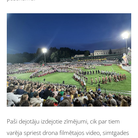
Paši dejotāju izdejotie zīmējumi, cik par tiem
varēja spriest drona filmētajos video, simtgades