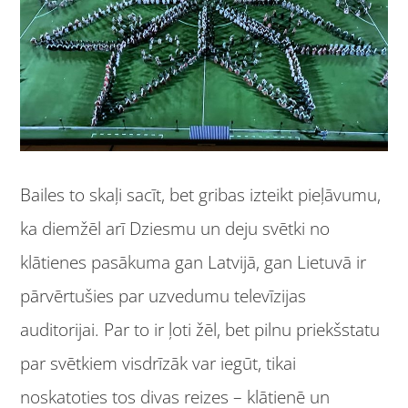
Bailes to skaļi sacīt, bet gribas izteikt pieļāvumu,
ka diemžēl arī Dziesmu un deju svētki no
klātienes pasākuma gan Latvijā, gan Lietuvā ir
pārvērtušies par uzvedumu televīzijas
auditorijai. Par to ir ļoti žēl, bet pilnu priekšstatu
par svētkiem visdrīzāk var iegūt, tikai
noskatoties tos divas reizes – klātienē un