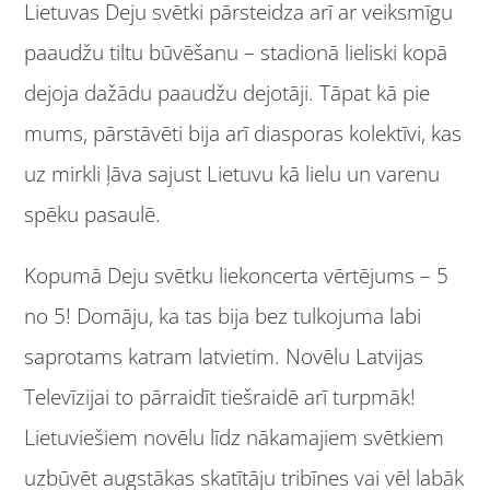
Lietuvas Deju svētki pārsteidza arī ar veiksmīgu
paaudžu tiltu būvēšanu – stadionā lieliski kopā
dejoja dažādu paaudžu dejotāji. Tāpat kā pie
mums, pārstāvēti bija arī diasporas kolektīvi, kas
uz mirkli ļāva sajust Lietuvu kā lielu un varenu
spēku pasaulē.
Kopumā Deju svētku liekoncerta vērtējums – 5
no 5! Domāju, ka tas bija bez tulkojuma labi
saprotams katram latvietim. Novēlu Latvijas
Televīzijai to pārraidīt tiešraidē arī turpmāk!
Lietuviešiem novēlu līdz nākamajiem svētkiem
uzbūvēt augstākas skatītāju tribīnes vai vēl labāk