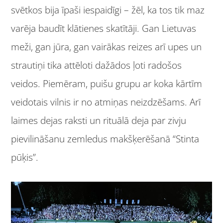
svētkos bija īpaši iespaidīgi – žēl, ka tos tik maz
varēja baudīt klātienes skatītāji. Gan Lietuvas
meži, gan jūra, gan vairākas reizes arī upes un
strautiņi tika attēloti dažādos ļoti radošos
veidos. Piemēram, puišu grupu ar koka kārtīm
veidotais vilnis ir no atmiņas neizdzēšams. Arī
laimes dejas raksti un rituālā deja par zivju
pievilināšanu zemledus makšķerēšanā “Stinta
pūķis”.