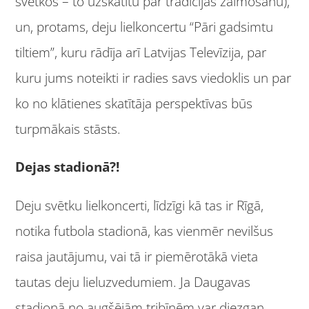
svētkos – to uzskatītu par tradīcijas zaimošanu),
un, protams, deju lielkoncertu “Pāri gadsimtu
tiltiem”, kuru rādīja arī Latvijas Televīzija, par
kuru jums noteikti ir radies savs viedoklis un par
ko no klātienes skatītāja perspektīvas būs
turpmākais stāsts.
Dejas stadionā?!
Deju svētku lielkoncerti, līdzīgi kā tas ir Rīgā,
notika futbola stadionā, kas vienmēr nevilšus
raisa jautājumu, vai tā ir piemērotākā vieta
tautas deju lieluzvedumiem. Ja Daugavas
stadionā no augšējām tribīnēm var diezgan