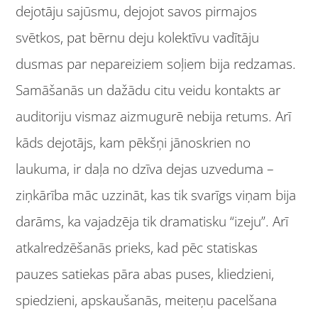
dejotāju sajūsmu, dejojot savos pirmajos
svētkos, pat bērnu deju kolektīvu vadītāju
dusmas par nepareiziem soļiem bija redzamas.
Samāšanās un dažādu citu veidu kontakts ar
auditoriju vismaz aizmugurē nebija retums. Arī
kāds dejotājs, kam pēkšņi jānoskrien no
laukuma, ir daļa no dzīva dejas uzveduma –
ziņkārība māc uzzināt, kas tik svarīgs viņam bija
darāms, ka vajadzēja tik dramatisku “izeju”. Arī
atkalredzēšanās prieks, kad pēc statiskas
pauzes satiekas pāra abas puses, kliedzieni,
spiedzieni, apskaušanās, meiteņu pacelšana