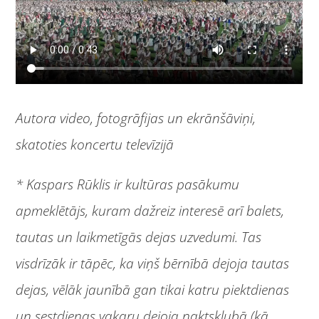
Autora video, fotogrāfijas un ekrānšāviņi,
skatoties koncertu televīzijā
* Kaspars Rūklis ir kultūras pasākumu
apmeklētājs, kuram dažreiz interesē arī balets,
tautas un laikmetīgās dejas uzvedumi. Tas
visdrīzāk ir tāpēc, ka viņš bērnībā dejoja tautas
dejas, vēlāk jaunībā gan tikai katru piektdienas
un sestdienas vakaru dejoja naktsklubā (kā