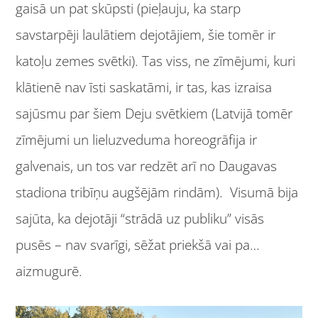
gaisā un pat skūpsti (pieļauju, ka starp
savstarpēji laulātiem dejotājiem, šie tomēr ir
katoļu zemes svētki). Tas viss, ne zīmējumi, kuri
klātienē nav īsti saskatāmi, ir tas, kas izraisa
sajūsmu par šiem Deju svētkiem (Latvijā tomēr
zīmējumi un lieluzveduma horeogrāfija ir
galvenais, un tos var redzēt arī no Daugavas
stadiona tribīņu augšējām rindām). Visumā bija
sajūta, ka dejotāji “strādā uz publiku” visās
pusēs – nav svarīgi, sēžat priekšā vai pa…
aizmugurē.