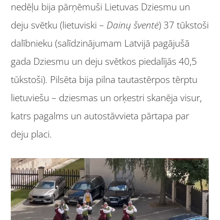
nedēļu bija pārņēmuši Lietuvas Dziesmu un
deju svētku (lietuviski –
Dainų šventė
) 37 tūkstoši
dalībnieku (salīdzinājumam Latvijā pagājušā
gada Dziesmu un deju svētkos piedalījās 40,5
tūkstoši). Pilsēta bija pilna tautastērpos tērptu
lietuviešu – dziesmas un orķestri skanēja visur,
katrs pagalms un autostāvvieta pārtapa par
deju placi.