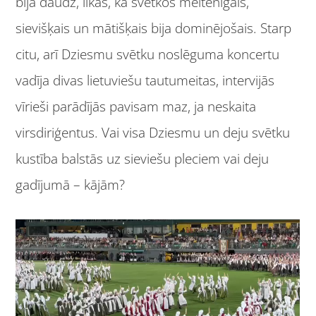
bija daudz, likās, ka svētkos meitenīgais,
sievišķais un mātišķais bija dominējošais. Starp
citu, arī Dziesmu svētku noslēguma koncertu
vadīja divas lietuviešu tautumeitas, intervijās
vīrieši parādījās pavisam maz, ja neskaita
virsdiriģentus. Vai visa Dziesmu un deju svētku
kustība balstās uz sieviešu pleciem vai deju
gadījumā – kājām?