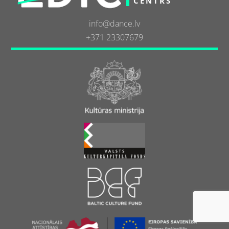
CENTRS
info@dance.lv
+371 23307679