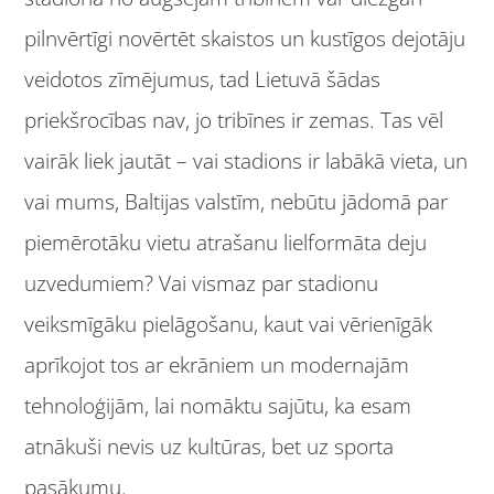
pilnvērtīgi novērtēt skaistos un kustīgos dejotāju
veidotos zīmējumus, tad Lietuvā šādas
priekšrocības nav, jo tribīnes ir zemas. Tas vēl
vairāk liek jautāt – vai stadions ir labākā vieta, un
vai mums, Baltijas valstīm, nebūtu jādomā par
piemērotāku vietu atrašanu lielformāta deju
uzvedumiem? Vai vismaz par stadionu
veiksmīgāku pielāgošanu, kaut vai vērienīgāk
aprīkojot tos ar ekrāniem un modernajām
tehnoloģijām, lai nomāktu sajūtu, ka esam
atnākuši nevis uz kultūras, bet uz sporta
pasākumu.