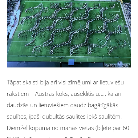
Tāpat skaisti bija arī visi zīmējumi ar lietuviešu
rakstiem – Austras koks, auseklītis u.c., kā arī
daudzās un lietuviešiem daudz bagātīgākās
saulītes, īpaši dubultās saulītes iekš saulītēm.
Diemžēl kopumā no manas vietas (biļete par 60