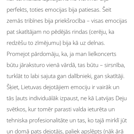
perfekts, toties emocijas bija patiesas. Šeit
zemās tribīnes bija priekšrocība – visas emocijas
pat skatītājam no pēdējās rindas (cerēju, ka
redzēšu to zīmējumu) bija kā uz delnas.
Promejot pārdomāju, ka, ja man lielkoncerts
būtu jāraksturo vienā vārdā, tas būtu – sirsnība,
turklāt to labi sajuta gan dalībnieki, gan skatītāji.
Šķiet, Lietuvas dejotājiem emociju ir vairāk un
tās ļauts individuālāk izpaust, ne kā Latvijas Deju
svētkos, kur tomēr parasti valda ieturēta un
tehniska profesionalitāte un tas, ko tajā mirklī jūt
un domā pats dejotājs, paliek apslēpts (nāk ārā