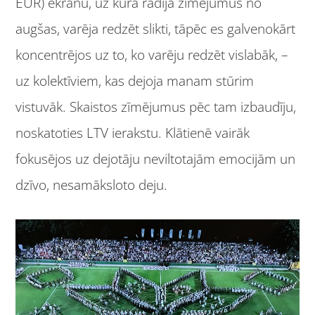
EUR) ekrānu, uz kura rādīja zīmējumus no
augšas, varēja redzēt slikti, tāpēc es galvenokārt
koncentrējos uz to, ko varēju redzēt vislabāk, –
uz kolektīviem, kas dejoja manam stūrim
vistuvāk. Skaistos zīmējumus pēc tam izbaudīju,
noskatoties LTV ierakstu. Klātienē vairāk
fokusējos uz dejotāju neviltotajām emocijām un
dzīvo, nesamāksloto deju.