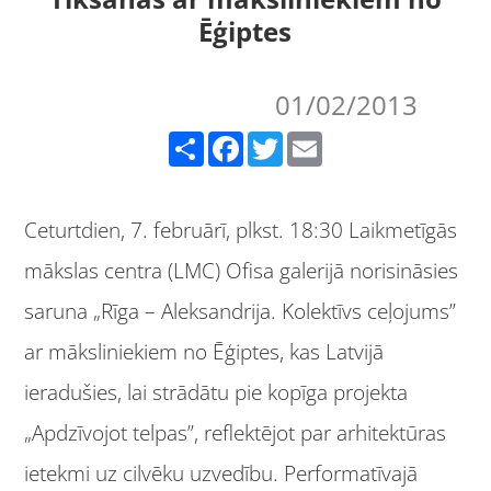
Ēģiptes
01/02/2013
Share
Facebook
Twitter
Email
Ceturtdien, 7. februārī, plkst. 18:30 Laikmetīgās
mākslas centra (LMC) Ofisa galerijā norisināsies
saruna „Rīga – Aleksandrija. Kolektīvs ceļojums”
ar māksliniekiem no Ēģiptes, kas Latvijā
ieradušies, lai strādātu pie kopīga projekta
„Apdzīvojot telpas”, reflektējot par arhitektūras
ietekmi uz cilvēku uzvedību. Performatīvajā