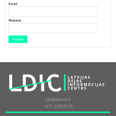
Email
Website
LATVIJAS
DEJAS
INFORMĀCIJAS
CENTRS
info@dance.lv
+371 23307679