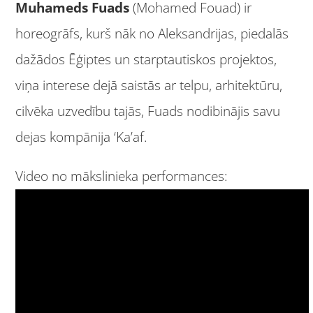
Muhameds Fuads
(Mohamed Fouad) ir
horeogrāfs, kurš nāk no Aleksandrijas, piedalās
dažādos Ēģiptes un starptautiskos projektos,
viņa interese dejā saistās ar telpu, arhitektūru,
cilvēka uzvedību tajās, Fuads nodibinājis savu
dejas kompānija ‘Ka’af.
Video no mākslinieka performances: