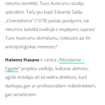
rietumu teorētiķi, Tuvo Austrumu studiju
speciālisti. Taču jau kopš Edvarda Saīda
„Orientālisma” (1978) pastāv jautājums, vai
rietumos balstītā tradīcijā ir iespējams saprast
Tuvo Austrumu domāšanu, nokļūstot aiz tīri
antropoloģiskas intereses?
Hatems Hasans
ir centra „
Rézodanse –
Egypte
” projektu vadītājs, kultūras aktīvists,
agrāk strādājis arī kā teātra direktors, kurš
darbojas gan ar profesionāliem māksliniekiem,
gan amatieriem.