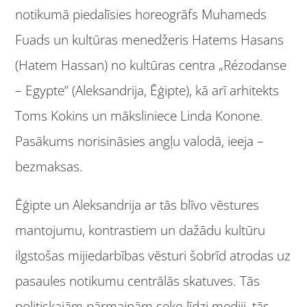
notikumā piedalīsies horeogrāfs Muhameds
Fuads un kultūras menedžeris Hatems Hasans
(Hatem Hassan) no kultūras centra „Rézodanse
– Egypte” (Aleksandrija, Ēģipte), kā arī arhitekts
Toms Kokins un māksliniece Linda Konone.
Pasākums norisināsies angļu valodā, ieeja –
bezmaksas.
Ēģipte un Aleksandrija ar tās blīvo vēstures
mantojumu, kontrastiem un dažādu kultūru
ilgstošas mijiedarbības vēsturi šobrīd atrodas uz
pasaules notikumu centrālās skatuves. Tās
politiskajām pārmaiņām seko līdzi mediji, tās