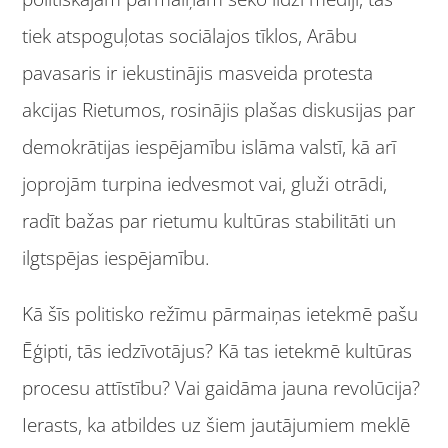
tiek atspoguļotas sociālajos tīklos, Arābu
pavasaris ir iekustinājis masveida protesta
akcijas Rietumos, rosinājis plašas diskusijas par
demokrātijas iespējamību islāma valstī, kā arī
joprojām turpina iedvesmot vai, gluži otrādi,
radīt bažas par rietumu kultūras stabilitāti un
ilgtspējas iespējamību.
Kā šīs politisko režīmu pārmaiņas ietekmē pašu
Ēģipti, tās iedzīvotājus? Kā tas ietekmē kultūras
procesu attīstību? Vai gaidāma jauna revolūcija?
Ierasts, ka atbildes uz šiem jautājumiem meklē