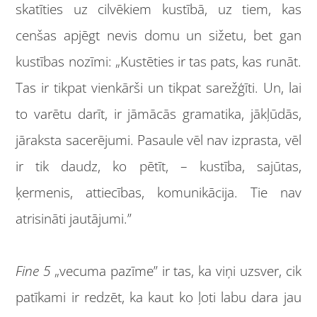
skatīties uz cilvēkiem kustībā, uz tiem, kas
cenšas apjēgt nevis domu un sižetu, bet gan
kustības nozīmi: „Kustēties ir tas pats, kas runāt.
Tas ir tikpat vienkārši un tikpat sarežģīti. Un, lai
to varētu darīt, ir jāmācās gramatika, jākļūdās,
jāraksta sacerējumi. Pasaule vēl nav izprasta, vēl
ir tik daudz, ko pētīt, – kustība, sajūtas,
ķermenis, attiecības, komunikācija. Tie nav
atrisināti jautājumi.”
Fine 5
„vecuma pazīme” ir tas, ka viņi uzsver, cik
patīkami ir redzēt, ka kaut ko ļoti labu dara jau