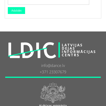
LATVIJAS
DEJAS
INFORMĀCIJAS
CENTRS
info@dance.lv
+371 23307679