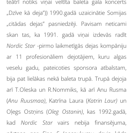
teātrī notiks viņai veltīta baleta gala koncerts
„Dzīve kā deja”)) 1990.gadā uzaicinātie Somijas
„citādas dejas” pasniedzēji. Pavisam neticami
skan tas, ka 1991. gadā viņai izdevās radīt
Nordic Star
-pirmo laikmetīgās dejas kompāniju
ar 11 profesionāliem dejotājiem, kuru algas
veselu gadu, pateicoties sponsora atbalstam,
bija pat lielākas nekā baleta trupā. Trupā dejoja
arī T.Oleska un R.Nommiks, kā arī Anu Rusma
(
Anu Ruusmaa)
, Katrīna Laura (
Katrin Laur)
un
Oļegs Ostņins (
Oleg Ostanin)
, kas 1992.gadā,
kad
Nordic Star
vairs nebija finansējuma,