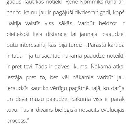
gadus kaut kas notiek! Renē Nommiks runā arī
par to, ka nu jau ir pagājuši divdesmit gadi, kopš
Baltija valstīs viss sākās. Varbūt beidzot ir
pietiekoši liela distance, lai jaunajai paaudzei
būtu interesanti, kas bija toreiz: „Parastā kārtība
ir tāda – ja tu sāc, tad nākamā paaudze noteikti
ir pret tevi. Tāds ir dzīves likums. Nākamā atkal
iestāja pret to, bet vēl nākamie varbūt jau
ieraudzīs kaut ko vērtīgu pagātnē, tajā, ko darīja
un deva mūzu paaudze. Sākumā viss ir pārāk
tuvu. Tas ir dīvains bioloģiski nosacīts evolūcijas
process.”