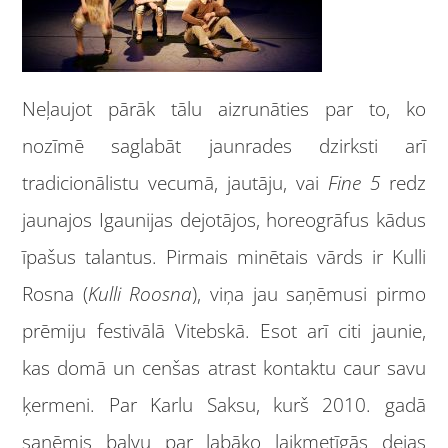
Neļaujot pārāk tālu aizrunāties par to, ko
nozīmē saglabāt jaunrades dzirksti arī
tradicionālistu vecumā, jautāju, vai
Fine 5
redz
jaunajos Igaunijas dejotājos, horeogrāfus kādus
īpašus talantus. Pirmais minētais vārds ir Kulli
Rosna (
Kulli Roosna
), viņa jau saņēmusi pirmo
prēmiju festivālā Vitebskā. Esot arī citi jaunie,
kas domā un cenšas atrast kontaktu caur savu
ķermeni. Par Karlu Saksu, kurš 2010. gadā
saņēmis balvu par labāko laikmetīgās dejas