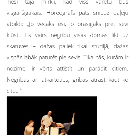
Tieši tajā mirklī, kad viss varētu būs
visgaršīgākais. Horeogrāfs pats sniedz daļēju
atbildi: „Jo vecāks esi, jo prasīgāks pret sevi
kļūsti. Es vairs negribu visas domas likt uz
skatuves – dažas paliek tikai studijā, dažas
vispār labāk paturēt pie sevis. Tikai tās, kurām ir
nozīme, ir vērts attīstīt un parādīt citiem.
Negribas arī atkārtoties, gribas atrast kaut ko
citu…”