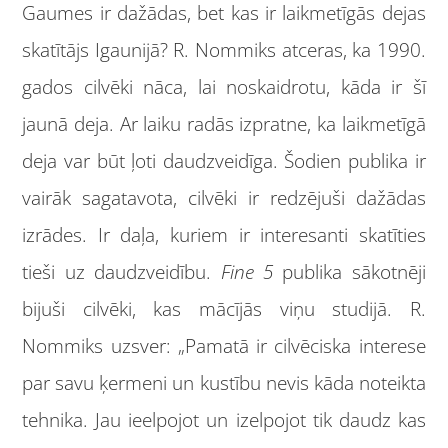
Gaumes ir dažādas, bet kas ir laikmetīgās dejas
skatītājs Igaunijā? R. Nommiks atceras, ka 1990.
gados cilvēki nāca, lai noskaidrotu, kāda ir šī
jaunā deja. Ar laiku radās izpratne, ka laikmetīgā
deja var būt ļoti daudzveidīga. Šodien publika ir
vairāk sagatavota, cilvēki ir redzējuši dažādas
izrādes. Ir daļa, kuriem ir interesanti skatīties
tieši uz daudzveidību.
Fine 5
publika sākotnēji
bijuši cilvēki, kas mācījās viņu studijā. R.
Nommiks uzsver: „Pamatā ir cilvēciska interese
par savu ķermeni un kustību nevis kāda noteikta
tehnika. Jau ieelpojot un izelpojot tik daudz kas