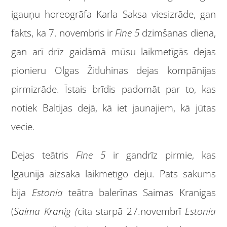
igauņu horeogrāfa Karla Saksa viesizrāde, gan
fakts, ka 7. novembris ir
Fine 5
dzimšanas diena,
gan arī drīz gaidāmā mūsu laikmetīgās dejas
pionieru Olgas Žitluhinas dejas kompānijas
pirmizrāde. Īstais brīdis padomāt par to, kas
notiek Baltijas dejā, kā iet jaunajiem, kā jūtas
vecie.
Dejas teātris
Fine 5
ir gandrīz pirmie, kas
Igaunijā aizsāka laikmetīgo deju. Pats sākums
bija
Estonia
teātra balerīnas Saimas Kranigas
(
Saima Kranig (
cita starpā 27.novembrī
Estonia