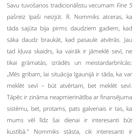
Savu tuvošanos tradicionālistu vecumam
Fine 5
pašreiz īpaši neizjūt. R. Nommiks atceras, ka
tāda sajūta bija pirms daudziem gadiem, kad
sāka daudz braukāt, kad pasaule atvērās. Jau
tad kļuva skaidrs, ka vairāk ir jāmeklē sevī, ne
tikai grāmatās, izrādēs un meistardarbnīcās:
„Mēs gribam, lai situācija Igaunijā ir tāda, ka var
meklēt sevī – būt atvērtam, bet meklēt sevī.
Tāpēc ir zināma neapmierinātība ar finansējuma
sistēmu, bet, protams, pats galvenais ir tas, ka
mums vēl līdz šai dienai ir interesanti būt
kustībā.” Nommiks stāsta, cik interesanti ir