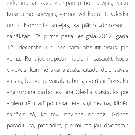
Žitluhinu ar savu kompāniju no Latvijas, Sašu
Kukinu no Krievijas, varbūt vēl kādu. T. Oleska
un R. Nommiks smejas, ka plāno „dinozauru”
sanākšanu īsi pirms pasaules gala 2012. gada
12. decembrī un pēc tam aizsūtīt visus pie
velna. Runājot nopietni, ideja ir sasaukt kopā
cilvēkus, kuri ne tikai aizsāka citādu deju savās
valstīs, bet vēl jo vairāk apbrīnas vērts ir fakts, ka
viņi turpina darboties.Tīna Oleska stāsta, ka pie
viņiem tā ir arī politiska lieta, viņi nezina, kāpēc
sanācis tā, ka tevi neviens neredz. Gribas
parādīt, ka, piedodiet, pie mums jau divdesmit