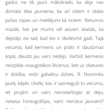
gados ne tik jauni mākslinieki, ka deja nav
domāta tikai jaunatnei, ka arī citiem ir tādas
pašas rūpes un meklējumi kā viņiem. Rietumos
mazāk, bet pie mums vēl aizvien skaitās, ka
dejotājs esi tad, kad tev ir divdesmit gadi. Tajā
vecumā, kad ķermenis un prāts ir daudzmaz
kopā, daudzi jau vairs nedejo. Varbūt ķermenis
neizpilda visaugstākos lēcienus, bet uz skatuves
ir dzīvība, redzi gabaliņu dzīves. R. Nommiks
jautā, kāpēc cilvēki, kas ir sasnieguši to vecumu,
iet projām un vairs nenodarbojas ar deju,
netaisa horeogrāfijas, vairs nemāca jaunatni?