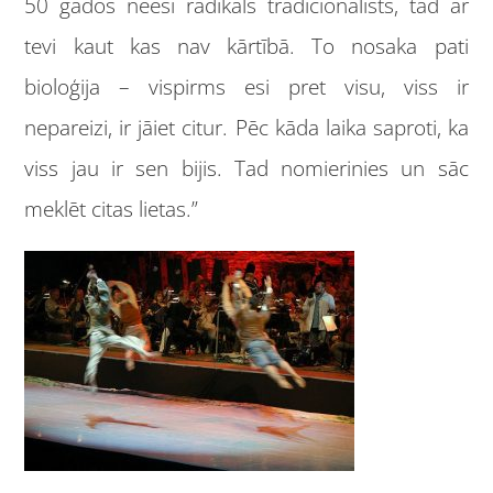
50 gados neesi radikāls tradicionālists, tad ar
tevi kaut kas nav kārtībā. To nosaka pati
bioloģija – vispirms esi pret visu, viss ir
nepareizi, ir jāiet citur. Pēc kāda laika saproti, ka
viss jau ir sen bijis. Tad nomierinies un sāc
meklēt citas lietas.”