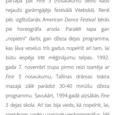
pārtapa par
Fine 5
(nosaukumu devis kāds
nejaušs garāmgājējs festivālā Vitebskā). Renē
pēc izglītošanās
American Dance Festival
ķērās
pie horeogrāfa aroda. Paralēli tapa gan
„nopietni” darbi, gan džeza dejas programma,
kas ļāva veselus trīs gadus nopelnīt arī tam, lai
būtu iespēja īrēt mēģinājumu telpas. 1992.
gada 7. novembrī trupa pirmo reizi startēja ar
Fine 5
nosaukumu, Tallinas drāmas teātra
mazajā zālē parādot 30-40 minūšu džeza
programmu. Savukārt, 1994.gadā aizsākās
Fine
5
dejas skola. Arī tas bija veids, kā nopelnīt, lai,
piemēram, varētu uzaicināt vieshoreogrāfus. Vēl