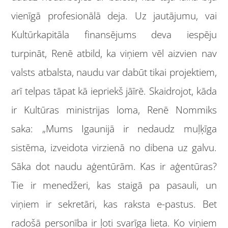
vienīgā profesionālā deja. Uz jautājumu, vai
Kultūrkapitāla finansējums deva iespēju
turpināt, Renē atbild, ka viņiem vēl aizvien nav
valsts atbalsta, naudu var dabūt tikai projektiem,
arī telpas tāpat kā iepriekš jāīrē. Skaidrojot, kāda
ir Kultūras ministrijas loma, Renē Nommiks
saka: „Mums Igaunijā ir nedaudz muļķīga
sistēma, izveidota virzienā no dibena uz galvu.
Sāka dot naudu aģentūrām. Kas ir aģentūras?
Tie ir menedžeri, kas staigā pa pasauli, un
viņiem ir sekretāri, kas raksta e-pastus. Bet
radošā personība ir ļoti svarīga lieta. Ko viņiem