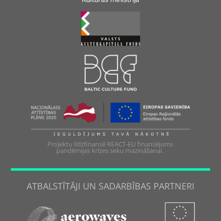
Projektu līdzfinansē REACT-EU finansējums
pandēmijas krīzes seku mazināšanai.
ATBALSTĪTĀJI UN SADARBĪBAS PARTNERI