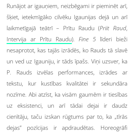
Runājot ar igauņiem, neizbēgami ir pieminēt arī,
šķiet, ietekmīgāko cilvēku Igaunijas dejā un arī
laikmetīgajā teātrī – Prītu Raudu (
Priit Raud
,
Intervija ar Prītu Raudu
).
Fine 5
līderi bieži
nesaprotot, kas tajās izrādēs, ko Rauds tā slavē
un ved uz Igauniju, ir tāds īpašs. Viņi uzsver, ka
P. Rauds izvēlas performances, izrādes ar
tekstu, kur kustības kvalitātei ir sekundāra
nozīme. Abi atzīst, ka visām gaumēm ir tiesības
uz eksistenci, un arī tādai dejai ir daudz
cienītāju, taču izskan rūgtums par to, ka „tīrās
dejas” pozīcijas ir apdraudētas. Horeogrāfi