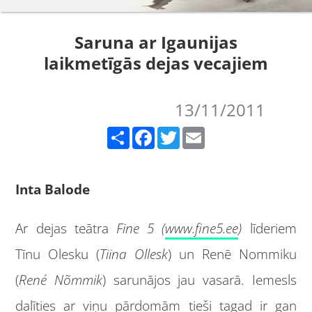
Saruna ar Igaunijas
laikmetīgās dejas vecajiem
13/11/2011
Share
Facebook
Twitter
Email
Inta Balode
Ar dejas teātra
Fine 5 (
www.fine5.ee
)
līderiem
Tīnu Olesku (
Tiina Ollesk
) un Renē Nommiku
(
René Nõmmik
) sarunājos jau vasarā. Iemesls
dalīties ar viņu pārdomām tieši tagad ir gan