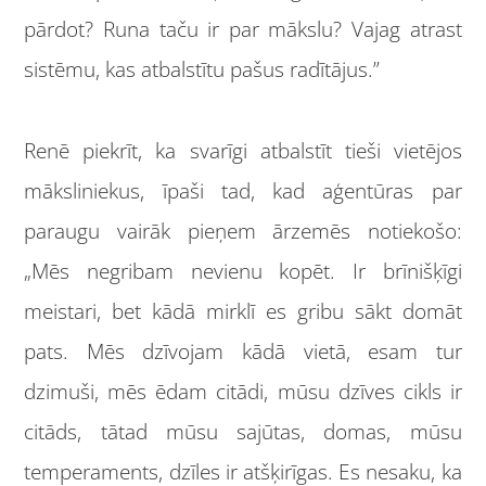
pārdot? Runa taču ir par mākslu? Vajag atrast
sistēmu, kas atbalstītu pašus radītājus.”
Renē piekrīt, ka svarīgi atbalstīt tieši vietējos
māksliniekus, īpaši tad, kad aģentūras par
paraugu vairāk pieņem ārzemēs notiekošo:
„Mēs negribam nevienu kopēt. Ir brīnišķīgi
meistari, bet kādā mirklī es gribu sākt domāt
pats. Mēs dzīvojam kādā vietā, esam tur
dzimuši, mēs ēdam citādi, mūsu dzīves cikls ir
citāds, tātad mūsu sajūtas, domas, mūsu
temperaments, dzīles ir atšķirīgas. Es nesaku, ka