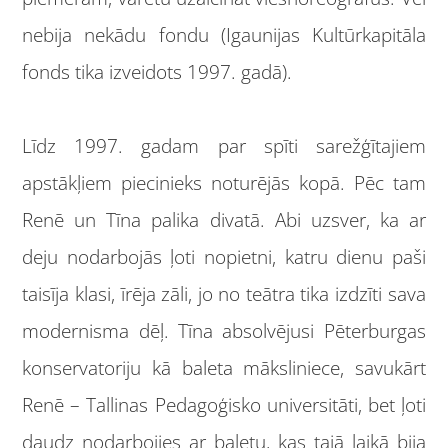
nebija nekādu fondu (Igaunijas Kultūrkapitāla
fonds tika izveidots 1997. gadā).
Līdz 1997. gadam par spīti sarežģītajiem
apstākļiem piecinieks noturējās kopā. Pēc tam
Renē un Tīna palika divatā. Abi uzsver, ka ar
deju nodarbojās ļoti nopietni, katru dienu paši
taisīja klasi, īrēja zāli, jo no teātra tika izdzīti sava
modernisma dēļ. Tīna absolvējusi Pēterburgas
konservatoriju kā baleta māksliniece, savukārt
Renē – Tallinas Pedagoģisko universitāti, bet ļoti
daudz nodarbojies ar baletu, kas tajā laikā bija