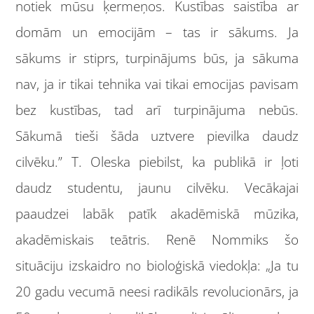
notiek mūsu ķermeņos. Kustības saistība ar
domām un emocijām – tas ir sākums. Ja
sākums ir stiprs, turpinājums būs, ja sākuma
nav, ja ir tikai tehnika vai tikai emocijas pavisam
bez kustības, tad arī turpinājuma nebūs.
Sākumā tieši šāda uztvere pievilka daudz
cilvēku.” T. Oleska piebilst, ka publikā ir ļoti
daudz studentu, jaunu cilvēku. Vecākajai
paaudzei labāk patīk akadēmiskā mūzika,
akadēmiskais teātris. Renē Nommiks šo
situāciju izskaidro no bioloģiskā viedokļa: „Ja tu
20 gadu vecumā neesi radikāls revolucionārs, ja