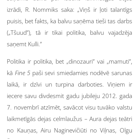
izrādi, R. Nommiks saka: „Viņš ir ļoti talantīgs
puisis, bet fakts, ka balvu saņēma tieši tas darbs
(„Tšuud”), tā ir tikai politika, balvu vajadzēja
saņemt Kulli.”
Politika ir politika, bet „dinozauri” vai „mamuti”,
kā
Fine 5
paši sevi smiedamies nodēvē sarunas
laikā, ir dzīvi un turpina darboties. Viņiem ir
iecere savu divdesmit gadu jubileju 2012. gada
7. novembrī atzīmēt, savācot visu tuvāko valstu
laikmetīgās dejas celmlaužus – Aura dejas teātri
no Kauņas, Airu Naginevičiūti no Viļnas, Olgu