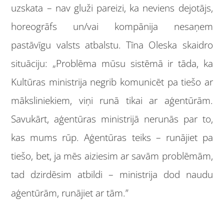
uzskata – nav gluži pareizi, ka neviens dejotājs,
horeogrāfs un/vai kompānija nesaņem
pastāvīgu valsts atbalstu. Tīna Oleska skaidro
situāciju: „Problēma mūsu sistēmā ir tāda, ka
Kultūras ministrija negrib komunicēt pa tiešo ar
māksliniekiem, viņi runā tikai ar aģentūrām.
Savukārt, aģentūras ministrijā nerunās par to,
kas mums rūp. Aģentūras teiks – runājiet pa
tiešo, bet, ja mēs aiziesim ar savām problēmām,
tad dzirdēsim atbildi – ministrija dod naudu
aģentūrām, runājiet ar tām.”