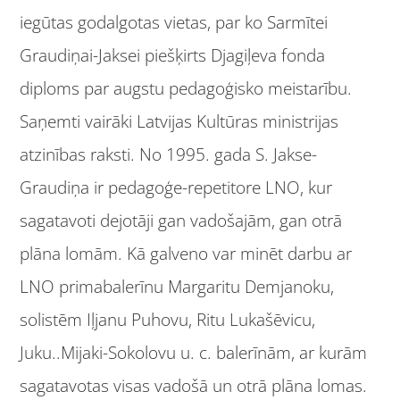
iegūtas godalgotas vietas, par ko Sarmītei
Graudiņai-Jaksei piešķirts Djagiļeva fonda
diploms par augstu pedagoģisko meistarību.
Saņemti vairāki Latvijas Kultūras ministrijas
atzinības raksti. No 1995. gada S. Jakse-
Graudiņa ir pedagoģe-repetitore LNO, kur
sagatavoti dejotāji gan vadošajām, gan otrā
plāna lomām. Kā galveno var minēt darbu ar
LNO primabalerīnu Margaritu Demjanoku,
solistēm Iļjanu Puhovu, Ritu Lukašēvicu,
Juku..Mijaki-Sokolovu u. c. balerīnām, ar kurām
sagatavotas visas vadošā un otrā plāna lomas.