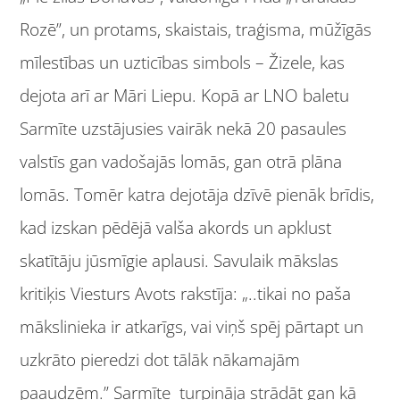
Rozē”, un protams, skaistais, traģisma, mūžīgās
mīlestības un uzticības simbols – Žizele, kas
dejota arī ar Māri Liepu. Kopā ar LNO baletu
Sarmīte uzstājusies vairāk nekā 20 pasaules
valstīs gan vadošajās lomās, gan otrā plāna
lomās. Tomēr katra dejotāja dzīvē pienāk brīdis,
kad izskan pēdējā valša akords un apklust
skatītāju jūsmīgie aplausi. Savulaik mākslas
kritiķis Viesturs Avots rakstīja: „..tikai no paša
mākslinieka ir atkarīgs, vai viņš spēj pārtapt un
uzkrāto pieredzi dot tālāk nākamajām
paaudzēm.” Sarmīte turpināja strādāt gan kā