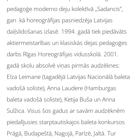
pedagoģe moderno deju kolektīvā „Sadancis”,
gan kā horeogrāfijas pasniedzēja Latvijas
daiļslidošanas izlasē. 1994. gadā tiek piedāvāts
aktiermeistarības un klasiskās dejas pedagoģes
darbs Rīgas Horeogrāfijas vidusskolā. 2001.
gadā skolu absolvē viņas pirmās audzēknes:
Elza Leimane (tagadējā Latvijas Nacionālā baleta
vadošā soliste), Anna Laudere (Hamburgas
baleta vadošā soliste), Ketija Buša un Anna
Sulžica. Visus šos gadus ar savām audzēknēm
piedalījusies starptautiskajos baleta konkursos
Prāgā, Budapeštā, Nagojā, Parīzē, Jaltā. Tur