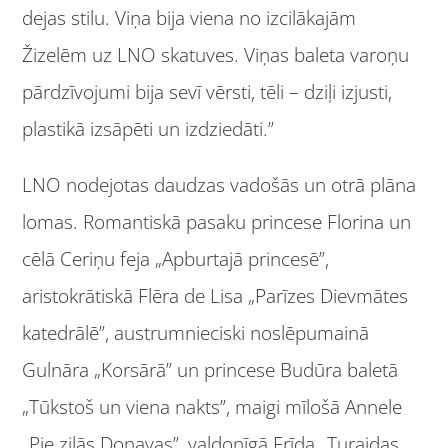
dejas stilu. Viņa bija viena no izcilākajām
Žizelēm uz LNO skatuves. Viņas baleta varoņu
pārdzīvojumi bija sevī vērsti, tēli – dziļi izjusti,
plastikā izsāpēti un izdziedāti.”
LNO nodejotas daudzas vadošās un otrā plāna
lomas. Romantiskā pasaku princese Florina un
cēlā Ceriņu feja „Apburtajā princesē”,
aristokrātiskā Flēra de Lisa „Parīzes Dievmātes
katedrālē”, austrumnieciski noslēpumainā
Gulnāra „Korsārā” un princese Budūra baletā
„Tūkstoš un viena nakts”, maigi mīlošā Annele
„Pie zilās Donavas”, valdonīgā Frīda „Turaidas