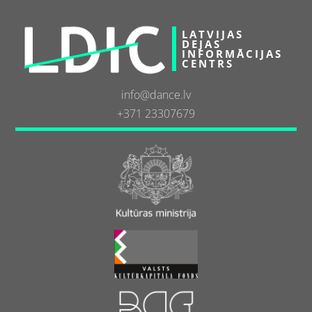
LATVIJAS
DEJAS
INFORMĀCIJAS
CENTRS
info@dance.lv
+371 23307679