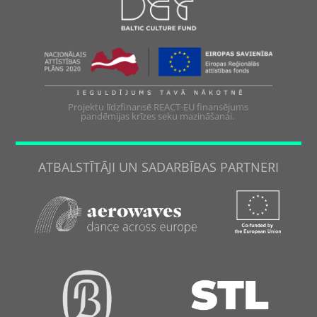
Projektu līdzfinansē REACT-EU finansējums
pandēmijas krīzes seku mazināšanai.
ATBALSTĪTĀJI UN SADARBĪBAS PARTNERI