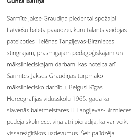
Gunta Bāliņa
Sarmīte Jakse-Graudiņa pieder tai spožajai
Latviešu baleta paaudzei, kuru talants veidojās
pateicoties Helēnas Tangijevas-Birznieces
stingrajam, prasmīgajam pedagoģiskajam un
mākslinieciskajam darbam, kas noteica arī
Sarmītes Jakses-Graudiņas turpmāko
māksliniecisko darbību. Beigusi Rīgas
Horeogrāfijas vidusskolu 1965. gadā kā
slavenās baletmeistares H Tangijevas-Birznieces
pēdējā skolniece, viņa ātri pierādīja, ka var veikt
vissarežģītākos uzdevumus. Šeit palīdzēja