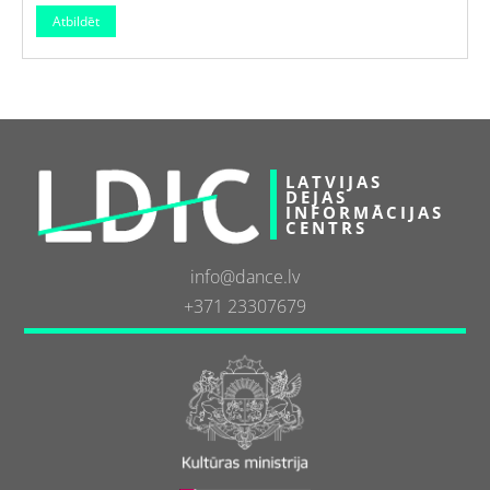
LATVIJAS
DEJAS
INFORMĀCIJAS
CENTRS
info@dance.lv
+371 23307679