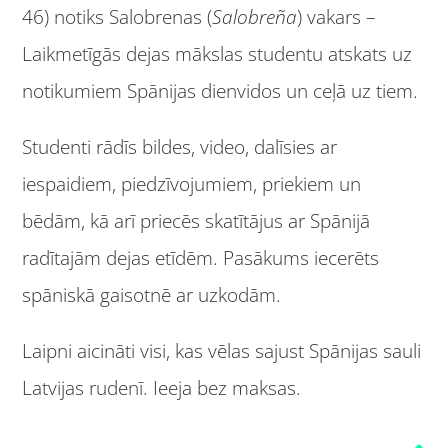
46) notiks Salobrenas (
Salobreña
) vakars –
Laikmetīgās dejas mākslas studentu atskats uz
notikumiem Spānijas dienvidos un ceļā uz tiem.
Studenti rādīs bildes, video, dalīsies ar
iespaidiem, piedzīvojumiem, priekiem un
bēdām, kā arī priecēs skatītājus ar Spānijā
radītajām dejas etīdēm. Pasākums iecerēts
spāniskā gaisotnē ar uzkodām.
Laipni aicināti visi, kas vēlas sajust Spānijas sauli
Latvijas rudenī. Ieeja bez maksas.