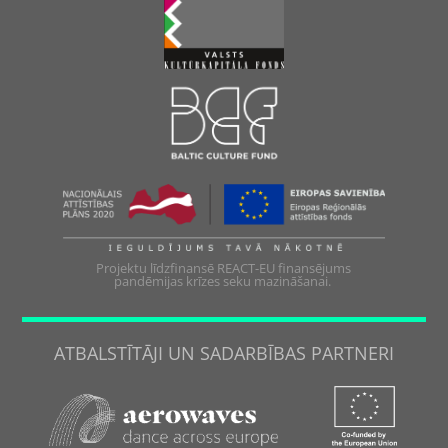
Projektu līdzfinansē REACT-EU finansējums
pandēmijas krīzes seku mazināšanai.
ATBALSTĪTĀJI UN SADARBĪBAS PARTNERI