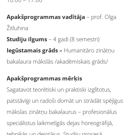
10:00 – 17:00
Apakšprogrammas vadītāja
– prof. Olga
Žitluhina
Studiju ilgums
– 4 gadi (8 semestri)
Iegūstamais grāds –
Humanitāro zinātņu
bakalaura mākslās /akadēmiskais grāds/
Apakšprogrammas mērķis
Sagatavot teorētiski un praktiski izglītotus,
patstāvīgi un radoši domāt un strādāt spējīgus
mākslas zinātņu bakalaurus – profesionālus
speciālistus laikmetīgās dejas horeogrāfijā,
tehnikās un dejotājus. Studiju procesā