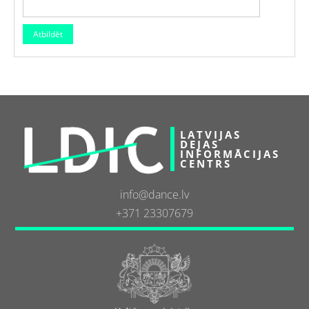
LATVIJAS
DEJAS
INFORMĀCIJAS
CENTRS
info@dance.lv
+371 23307679