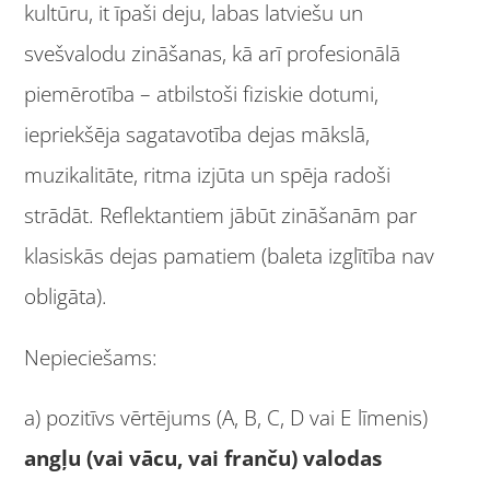
kultūru, it īpaši deju, labas latviešu un
svešvalodu zināšanas, kā arī profesionālā
piemērotība – atbilstoši fiziskie dotumi,
iepriekšēja sagatavotība dejas mākslā,
muzikalitāte, ritma izjūta un spēja radoši
strādāt. Reflektantiem jābūt zināšanām par
klasiskās dejas pamatiem (baleta izglītība nav
obligāta).
Nepieciešams:
a) pozitīvs vērtējums (A, B, C, D vai E līmenis)
angļu (vai vācu, vai franču) valodas