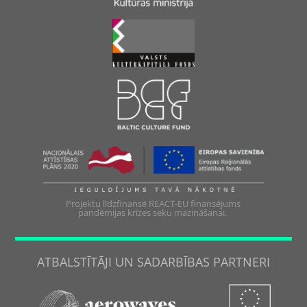
Projektu līdzfinansē REACT-EU finansējums
pandēmijas krīzes seku mazināšanai.
ATBALSTĪTĀJI UN SADARBĪBAS PARTNERI