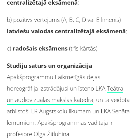
centralizētajā eksāmenā
;
b) pozitīvs vērtējums (A, B, C, D vai E līmenis)
latviešu valodas centralizētajā eksāmenā
;
c)
radošais eksāmens
(trīs kārtās).
Studiju saturs un organizācija
Apakšprogrammu Laikmetīgās dejas
horeogrāfija izstrādājusi un īsteno LKA
Teātra
un audiovizuālās mākslas katedra
, un tā veidota
atbilstoši LR Augstskolu likumam un LKA Senāta
lēmumiem. Apakšprogrammas vadītāja ir
profesore Olga Žitluhina.