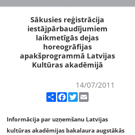
Sākusies reģistrācija
iestājpārbaudījumiem
laikmetīgās dejas
horeogrāfijas
apakšprogrammā Latvijas
Kultūras akadēmijā
14/07/2011
Share
Facebook
Twitter
Email
Informācija par uzņemšanu Latvijas
kultūras akadēmijas bakalaura augstākās