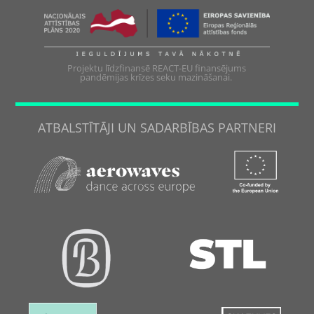
Projektu līdzfinansē REACT-EU finansējums
pandēmijas krīzes seku mazināšanai.
ATBALSTĪTĀJI UN SADARBĪBAS PARTNERI