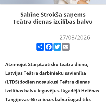
Sabīne Strokša saņems
Teātra dienas izcilības balvu
27/03/2026
Share
Facebook
Twitter
Email
Atzīmējot Starptautisko teātra dienu,
Latvijas Teātra darbinieku savienība
(LTDS) šodien nosaukusi Teātra dienas
izcilības balvu ieguvējus. Ikgadējā Helēnas
Tangijevas–Birznieces balva šogad tiks