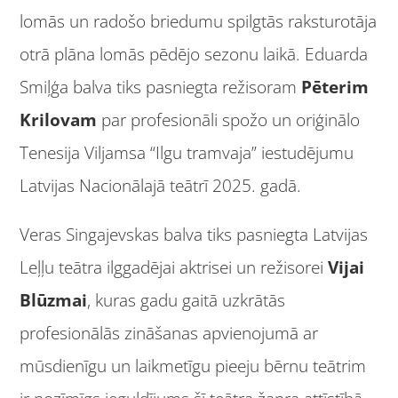
lomās un radošo briedumu spilgtās raksturotāja
otrā plāna lomās pēdējo sezonu laikā. Eduarda
Smiļģa balva tiks pasniegta režisoram
Pēterim
Krilovam
par profesionāli spožo un oriģinālo
Tenesija Viljamsa “Ilgu tramvaja” iestudējumu
Latvijas Nacionālajā teātrī 2025. gadā.
Veras Singajevskas balva tiks pasniegta Latvijas
Leļļu teātra ilggadējai aktrisei un režisorei
Vijai
Blūzmai
, kuras gadu gaitā uzkrātās
profesionālās zināšanas apvienojumā ar
mūsdienīgu un laikmetīgu pieeju bērnu teātrim