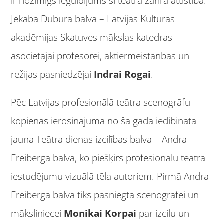
ir nozīmīgs ieguldījums šī teātra žanra attīstībā.
Jēkaba Dubura balva – Latvijas Kultūras
akadēmijas Skatuves mākslas katedras
asociētajai profesorei, aktiermeistarības un
režijas pasniedzējai
Indrai Rogai
.
Pēc Latvijas profesionālā teātra scenogrāfu
kopienas ierosinājuma no šā gada iedibināta
jauna Teātra dienas izcilības balva – Andra
Freiberga balva, ko piešķirs profesionālu teātra
iestudējumu vizuālā tēla autoriem. Pirmā Andra
Freiberga balva tiks pasniegta scenogrāfei un
māksliniecei
Monikai Korpai
par izcilu un