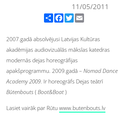
11/05/2011
Share
Facebook
Twitter
Email
2007.gadā absolvējusi Latvijas Kultūras
akadēmijas audiovizuālās mākslas katedras
modernās dejas horeogrāfijas
apakšprogrammu. 2009.gadā –
Nomad Dance
Academy 2009
. Ir horeogrāfs Dejas teātrī
Būtenbouts
(
Boot&Boat
)
Lasiet vairāk par Rūtu
www.butenbouts.lv