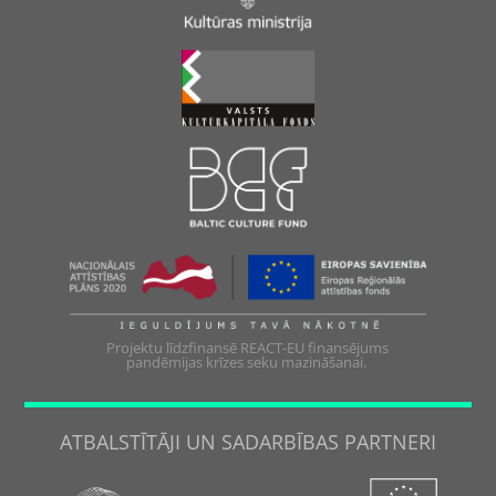
Projektu līdzfinansē REACT-EU finansējums
pandēmijas krīzes seku mazināšanai.
ATBALSTĪTĀJI UN SADARBĪBAS PARTNERI