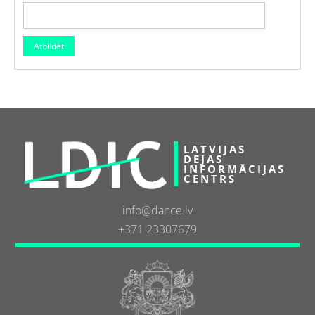
LATVIJAS
DEJAS
INFORMĀCIJAS
CENTRS
info@dance.lv
+371 23307679