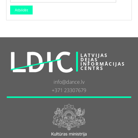
LATVIJAS
DEJAS
INFORMĀCIJAS
CENTRS
info@dance.lv
+371 23307679