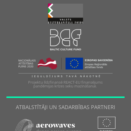
Projektu līdzfinansē REACT-EU finansējums
pandēmijas krīzes seku mazināšanai.
ATBALSTĪTĀJI UN SADARBĪBAS PARTNERI