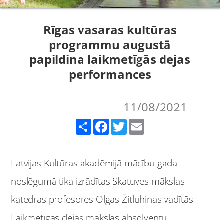
Rīgas vasaras kultūras
programmu augustā
papildina laikmetīgās dejas
performances
11/08/2021
Share
Facebook
Twitter
Email
Latvijas Kultūras akadēmijā mācību gada
noslēgumā tika izrādītas Skatuves mākslas
katedras profesores Olgas Žitluhinas vadītās
Laikmetīgās dejas mākslas absolventu