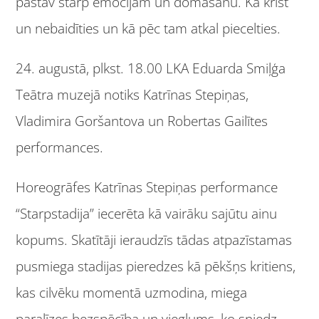
pastāv starp emocijām un domāšanu. Kā krist
un nebaidīties un kā pēc tam atkal piecelties.
24. augustā, plkst. 18.00 LKA Eduarda Smiļģa
Teātra muzejā notiks Katrīnas Stepiņas,
Vladimira Goršantova un Robertas Gailītes
performances.
Horeogrāfes Katrīnas Stepiņas performance
“Starpstadija” iecerēta kā vairāku sajūtu ainu
kopums. Skatītāji ieraudzīs tādas atpazīstamas
pusmiega stadijas pieredzes kā pēkšņs kritiens,
kas cilvēku momentā uzmodina, miega
paralīzes bezspēcība un vieglums, ko sniedz