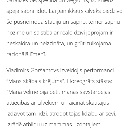
spēja sapnī lidot. Lai gan ikkatrs cilvēks piedzīvo
šo pusnomoda stadiju un sapņo, tomēr sapņu
nozīme un saistība ar reālo dzīvi joprojām ir
neskaidra un neizzināta, un grūti tulkojama
racionālā līmenī.
Vladimirs Goršantovs izveidojis performanci
“Mans skābais krējums”. Horeogrāfs stāsta:
“Mana vēlme bija pētīt manas savstarpējās
attiecības ar cilvēkiem un aicināt skatītājus
izdzīvot tām līdzi, atrodot tajās līdzību ar sevi.
Izrādē atbildu uz mammas uzdotajiem