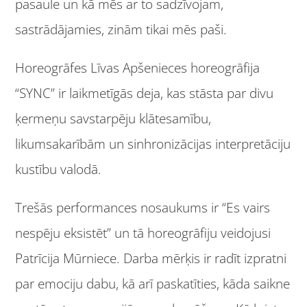
pasaule un kā mēs ar to sadzīvojam,
sastrādājamies, zinām tikai mēs paši.
Horeogrāfes Līvas Apšenieces horeogrāfija
“SYNC” ir laikmetīgās deja, kas stāsta par divu
ķermeņu savstarpēju klātesamību,
likumsakarībām un sinhronizācijas interpretāciju
kustību valodā.
Trešās performances nosaukums ir “Es vairs
nespēju eksistēt” un tā horeogrāfiju veidojusi
Patrīcija Mūrniece. Darba mērķis ir radīt izpratni
par emociju dabu, kā arī paskatīties, kāda saikne