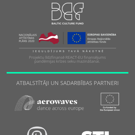
Projektu līdzfinansē REACT-EU finansējums
pandēmijas krīzes seku mazināšanai.
ATBALSTĪTĀJI UN SADARBĪBAS PARTNERI