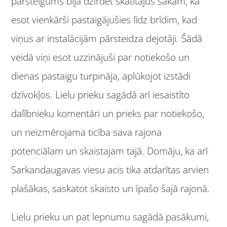
pārsteigums bija dzirdēt skatītājus sakām, ka
esot vienkārši pastaigājušies līdz brīdim, kad
viņus ar instalācijām pārsteidza dejotāji. Šādā
veidā viņi esot uzzinājuši par notiekošo un
dienas pastaigu turpināja, aplūkojot izstādi
dzīvokļos. Lielu prieku sagādā arī iesaistīto
dalībnieku komentāri un prieks par notiekošo,
un neizmērojama ticība sava rajona
potenciālam un skaistajam tajā. Domāju, ka arī
Sarkandaugavas viesu acis tika atdarītas arvien
plašākas, saskatot skaisto un īpašo šajā rajonā.
Lielu prieku un pat lepnumu sagādā pasākumi,