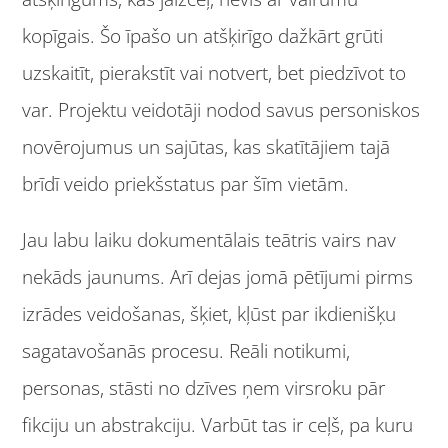
kopīgais. Šo īpašo un atšķirīgo dažkārt grūti
uzskaitīt, pierakstīt vai notvert, bet piedzīvot to
var. Projektu veidotāji nodod savus personiskos
novērojumus un sajūtas, kas skatītājiem tajā
brīdī veido priekšstatus par šīm vietām.
Jau labu laiku dokumentālais teātris vairs nav
nekāds jaunums. Arī dejas jomā pētījumi pirms
izrādes veidošanas, šķiet, kļūst par ikdienišķu
sagatavošanās procesu. Reāli notikumi,
personas, stāsti no dzīves ņem virsroku pār
fikciju un abstrakciju. Varbūt tas ir ceļš, pa kuru