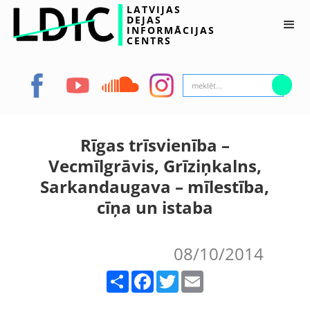
LATVIJAS
DEJAS
INFORMĀCIJAS
CENTRS
Rīgas trīsvienība –
Vecmīlgrāvis, Grīziņkalns,
Sarkandaugava – mīlestība,
cīņa un istaba
08/10/2014
Share
Facebook
Twitter
Email