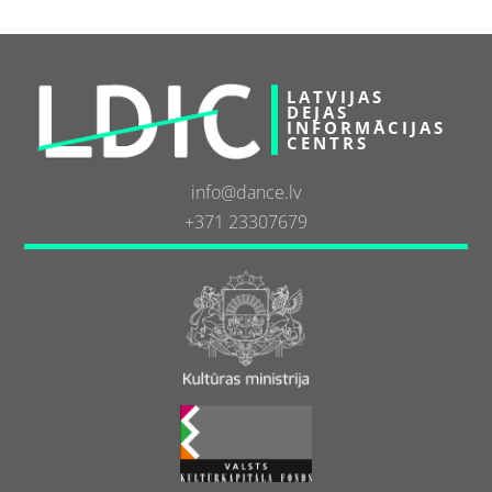
LATVIJAS
DEJAS
INFORMĀCIJAS
CENTRS
info@dance.lv
+371 23307679