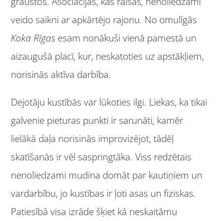
graustos. Asociācijas, kas raisās, nenoliedzami
veido saikni ar apkārtējo rajonu. No omulīgās
Koka Rīgas
esam nonākuši vienā pamestā un
aizaugušā placī, kur, neskatoties uz apstākļiem,
norisinās aktīva darbība.
Dejotāju kustībās var lūkoties ilgi. Liekas, ka tikai
galvenie pieturas punkti ir sarunāti, kamēr
lielākā daļa norisinās improvizējot, tādēļ
skatīšanās ir vēl saspringtāka. Viss redzētais
nenoliedzami mudina domāt par kautiņiem un
vardarbību, jo kustības ir ļoti asas un fiziskas.
Patiesībā visa izrāde šķiet kā neskaitāmu