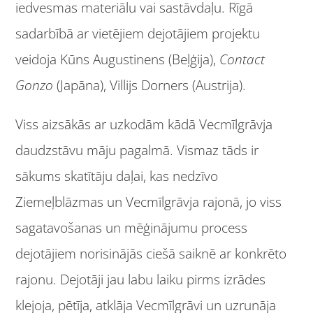
iedvesmas materiālu vai sastāvdaļu. Rīgā
sadarbībā ar vietējiem dejotājiem projektu
veidoja Kūns Augustinens (Beļģija),
Contact
Gonzo
(Japāna), Villijs Dorners (Austrija).
Viss aizsākās ar uzkodām kādā Vecmīlgrāvja
daudzstāvu māju pagalmā. Vismaz tāds ir
sākums skatītāju daļai, kas nedzīvo
Ziemeļblāzmas un Vecmīlgrāvja rajonā, jo viss
sagatavošanas un mēģinājumu process
dejotājiem norisinājās ciešā saiknē ar konkrēto
rajonu. Dejotāji jau labu laiku pirms izrādes
klejoja, pētīja, atklāja Vecmīlgrāvi un uzrunāja