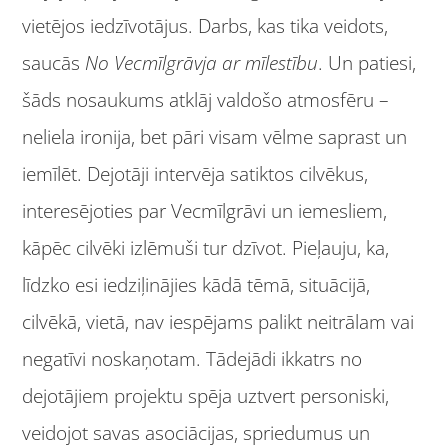
vietējos iedzīvotājus. Darbs, kas tika veidots,
saucās
No Vecmīlgrāvja ar mīlestību
. Un patiesi,
šāds nosaukums atklāj valdošo atmosfēru –
neliela ironija, bet pāri visam vēlme saprast un
iemīlēt. Dejotāji intervēja satiktos cilvēkus,
interesējoties par Vecmīlgrāvi un iemesliem,
kāpēc cilvēki izlēmuši tur dzīvot. Pieļauju, ka,
līdzko esi iedziļinājies kādā tēmā, situācijā,
cilvēkā, vietā, nav iespējams palikt neitrālam vai
negatīvi noskaņotam. Tādejādi ikkatrs no
dejotājiem projektu spēja uztvert personiski,
veidojot savas asociācijas, spriedumus un