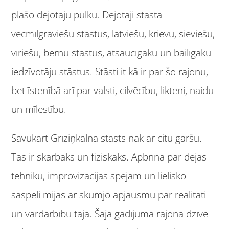
plašo dejotāju pulku. Dejotāji stāsta
vecmīlgrāviešu stāstus, latviešu, krievu, sieviešu,
vīriešu, bērnu stāstus, atsaucīgāku un bailīgāku
iedzīvotāju stāstus. Stāsti it kā ir par šo rajonu,
bet īstenībā arī par valsti, cilvēcību, likteni, naidu
un mīlestību.
Savukārt Grīziņkalna stāsts nāk ar citu garšu.
Tas ir skarbāks un fiziskāks. Apbrīna par dejas
tehniku, improvizācijas spējām un lielisko
saspēli mijās ar skumjo apjausmu par realitāti
un vardarbību tajā. Šajā gadījumā rajona dzīve