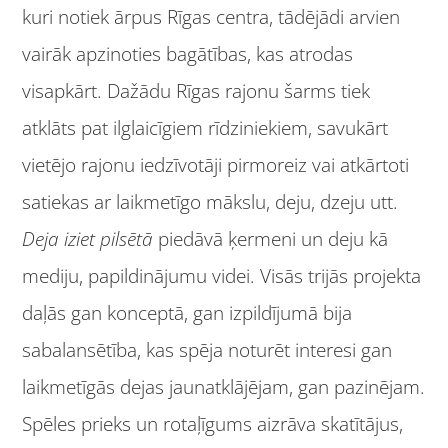
kuri notiek ārpus Rīgas centra, tādējādi arvien
vairāk apzinoties bagātības, kas atrodas
visapkārt. Dažādu Rīgas rajonu šarms tiek
atklāts pat ilglaicīgiem rīdziniekiem, savukārt
vietējo rajonu iedzīvotāji pirmoreiz vai atkārtoti
satiekas ar laikmetīgo mākslu, deju, dzeju utt.
Deja iziet pilsētā
piedāvā ķermeni un deju kā
mediju, papildinājumu videi. Visās trijās projekta
daļās gan konceptā, gan izpildījumā bija
sabalansētība, kas spēja noturēt interesi gan
laikmetīgās dejas jaunatklājējam, gan pazinējam.
Spēles prieks un rotaļīgums aizrāva skatītājus,