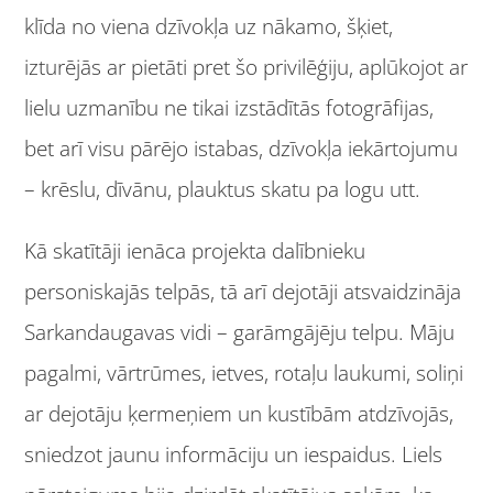
klīda no viena dzīvokļa uz nākamo, šķiet,
izturējās ar pietāti pret šo privilēģiju, aplūkojot ar
lielu uzmanību ne tikai izstādītās fotogrāfijas,
bet arī visu pārējo istabas, dzīvokļa iekārtojumu
– krēslu, dīvānu, plauktus skatu pa logu utt.
Kā skatītāji ienāca projekta dalībnieku
personiskajās telpās, tā arī dejotāji atsvaidzināja
Sarkandaugavas vidi – garāmgājēju telpu. Māju
pagalmi, vārtrūmes, ietves, rotaļu laukumi, soliņi
ar dejotāju ķermeņiem un kustībām atdzīvojās,
sniedzot jaunu informāciju un iespaidus. Liels