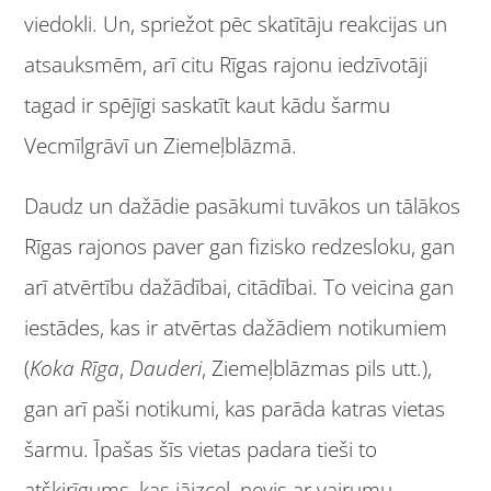
viedokli. Un, spriežot pēc skatītāju reakcijas un
atsauksmēm, arī citu Rīgas rajonu iedzīvotāji
tagad ir spējīgi saskatīt kaut kādu šarmu
Vecmīlgrāvī un Ziemeļblāzmā.
Daudz un dažādie pasākumi tuvākos un tālākos
Rīgas rajonos paver gan fizisko redzesloku, gan
arī atvērtību dažādībai, citādībai. To veicina gan
iestādes, kas ir atvērtas dažādiem notikumiem
(
Koka Rīga
,
Dauderi
, Ziemeļblāzmas pils utt.),
gan arī paši notikumi, kas parāda katras vietas
šarmu. Īpašas šīs vietas padara tieši to
atšķirīgums, kas jāizceļ, nevis ar vairumu