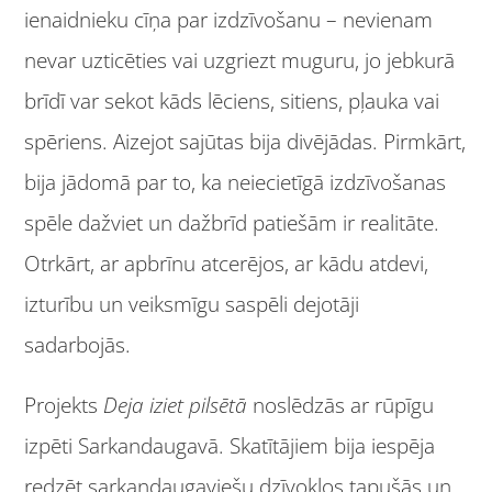
ienaidnieku cīņa par izdzīvošanu – nevienam
nevar uzticēties vai uzgriezt muguru, jo jebkurā
brīdī var sekot kāds lēciens, sitiens, pļauka vai
spēriens. Aizejot sajūtas bija divējādas. Pirmkārt,
bija jādomā par to, ka neiecietīgā izdzīvošanas
spēle dažviet un dažbrīd patiešām ir realitāte.
Otrkārt, ar apbrīnu atcerējos, ar kādu atdevi,
izturību un veiksmīgu saspēli dejotāji
sadarbojās.
Projekts
Deja iziet pilsētā
noslēdzās ar rūpīgu
izpēti Sarkandaugavā. Skatītājiem bija iespēja
redzēt sarkandaugaviešu dzīvokļos tapušās un