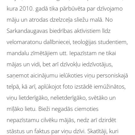
kura 2010. gadā tika pārbūvēta par dzīvojamo
māju un atrodas dzelzceļa sliežu malā. No
Sarkandaugavas biedrības aktīvistiem līdz
velomaratonu dalībniecei, teoloģijas studentiem,
mandalu zīmētājiem utt. Iepazīstam ne tikai
mājas un vidi, bet arī dzīvokļu iedzīvotājus,
saņemot aicinājumu ielūkoties viņu personiskajā
telpā, kā arī, aplūkojot foto izstādē iemūžinātos,
viņu lietderīgāko, nelietderīgāko, svētāko un
mīļāko lietu. Bieži negadās ciemoties
nepazīstamu cilvēku mājās, nedz arī dzirdēt
stāstus un faktus par viņu dzīvi. Skatītāji, kuri