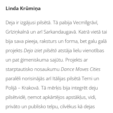
Linda Krūmiņa
Deja ir izgājusi pilsētā. Tā pabija Vecmīlgrāvī,
Grīziņkalnā un arī Sarkandaugavā. Katrā vietā tai
bija sava pieeja, raksturs un forma, bet galu galā
projekts
Deja iziet pilsētā
atstāja lielu vienotības
un pat ģimeniskuma sajūtu. Projekts ar
starptautisko nosaukumu
Dance Moves Cities
paralēli norisinājās arī Itālijas pilsētā Terni un
Polijā – Krakovā. Tā mērķis bija integrēt deju
pilsētvidē, ņemot apkārtējos apstākļus, vidi,
privāto un publisko telpu, cilvēkus kā dejas