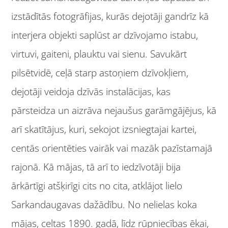
izstādītās fotogrāfijas, kurās dejotāji gandrīz kā
interjera objekti saplūst ar dzīvojamo istabu,
virtuvi, gaiteni, plauktu vai sienu. Savukārt
pilsētvidē, ceļā starp astoņiem dzīvokļiem,
dejotāji veidoja dzīvās instalācijas, kas
pārsteidza un aizrāva nejaušus garāmgājējus, kā
arī skatītājus, kuri, sekojot izsniegtajai kartei,
centās orientēties vairāk vai mazāk pazīstamajā
rajonā. Kā mājas, tā arī to iedzīvotāji bija
ārkārtīgi atšķirīgi cits no cita, atklājot lielo
Sarkandaugavas dažādību. No nelielas koka
mājas, celtas 1890. gadā, līdz rūpniecības ēkai,