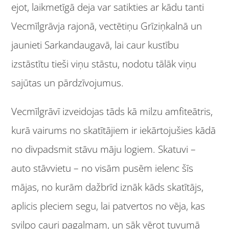
ejot, laikmetīgā deja var satikties ar kādu tanti
Vecmīlgrāvja rajonā, vectētiņu Grīziņkalnā un
jaunieti Sarkandaugavā, lai caur kustību
izstāstītu tieši viņu stāstu, nodotu tālāk viņu
sajūtas un pārdzīvojumus.
Vecmīlgrāvī izveidojas tāds kā milzu amfiteātris,
kurā vairums no skatītājiem ir iekārtojušies kādā
no divpadsmit stāvu māju logiem. Skatuvi –
auto stāvvietu – no visām pusēm ielenc šīs
mājas, no kurām dažbrīd iznāk kāds skatītājs,
aplicis pleciem segu, lai patvertos no vēja, kas
svilpo cauri pagalmam, un sāk vērot tuvumā