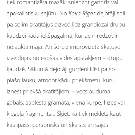
tiek romantizēta mazāk, sniedzot gandrīz vai
apokaliptisku sajūtu. No
Koka Rīgas
dejotāji soli
pa solim skatītājus aizved līdz grandiozai drupu
kaudzei kādā iekšpagalmā, kur acīmredzot ir
nojaukta māja. Arī šoreiz improvizēta skatuve
izveidojas no esošās vides apstākļiem – drupu
kaudzē. Sākumā dejotāji gurdeni klīst pa šo
plašo lauku, atrodot kādu priekšmetu, kuru
iznest priekšā skatītājiem, – vecs auduma
gabals, saplēsta grāmata, viena kurpe, flīzes vai
ķieģeļa fragments… Šķiet, ka tiek meklēts kaut
kas īpašs, personisks un skaists arī šajos