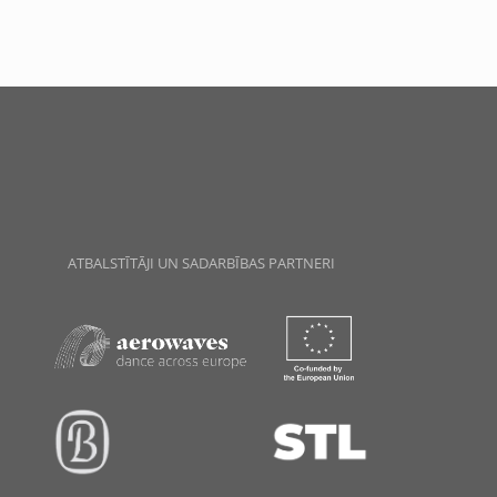
ATBALSTĪTĀJI UN SADARBĪBAS PARTNERI