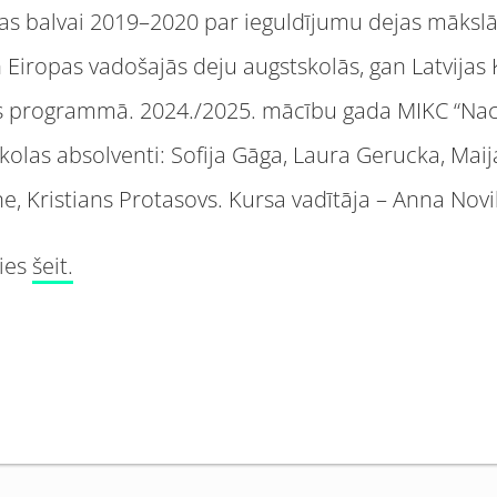
jas balvai 2019–2020 par ieguldījumu dejas māksl
 Eiropas vadošajās deju augstskolās, gan Latvijas
as programmā. 2024./2025. mācību gada MIKC “Na
skolas absolventi: Sofija Gāga, Laura Gerucka, Mai
, Kristians Protasovs. Kursa vadītāja – Anna Novi
ties
šeit.