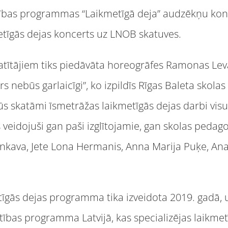
ītības programmas “Laikmetīgā deja” audzēkņu konc
etīgās dejas koncerts uz LNOB skatuves.
atītājiem tiks piedāvāta horeogrāfes Ramonas Lev
 nebūs garlaicīgi”, ko izpildīs Rīgas Baleta skola
ūs skatāmi īsmetrāžas laikmetīgās dejas darbi v
 veidojuši gan paši izglītojamie, gan skolas pedago
ankava, Jete Lona Hermanis, Anna Marija Puķe, Anas
tīgās dejas programma tika izveidota 2019. gadā, u
lītības programma Latvijā, kas specializējas laikm