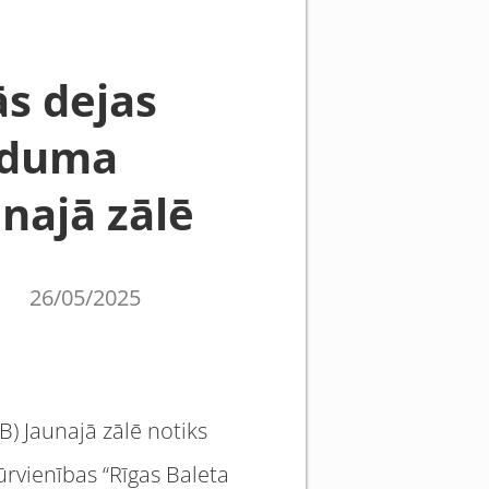
ās dejas
iduma
najā zālē
26/05/2025
B) Jaunajā zālē notiks
rvienības “Rīgas Baleta