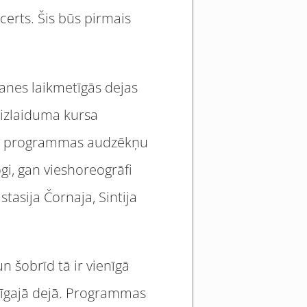
erts. Šis būs pirmais
anes laikmetīgās dejas
s izlaiduma kursa
isu programmas audzēkņu
gi, gan vieshoreogrāfi
tasija Čornaja, Sintija
n šobrīd tā ir vienīgā
etīgajā dejā. Programmas