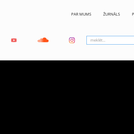
PAR MUMS
ŽURNĀLS
P