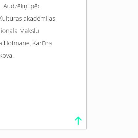
ā. Audzēkņi pēc
 Kultūras akadēmijas
cionālā Mākslu
ja Hofmane, Karlīna
kova.