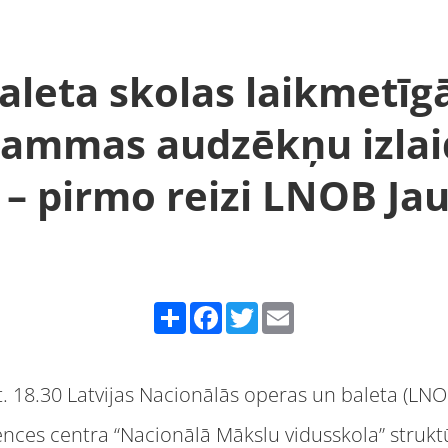
aleta skolas laikmetīg
rammas audzēkņu izla
 – pirmo reizi LNOB Jau
Share
Facebook
Twitter
Email
st. 18.30 Latvijas Nacionālās operas un baleta (LNO
nces centra “Nacionālā Mākslu vidusskola” struktū