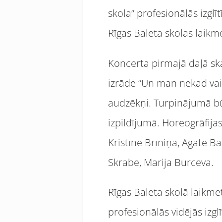
skola” profesionālās izgl
Rīgas Baleta skolas laikm
Koncerta pirmajā daļā sk
izrāde “Un man nekad vairs
audzēkņi. Turpinājumā b
izpildījumā. Horeogrāfijas
Kristīne Brīniņa, Agate B
Skrabe, Marija Burceva.
Rīgas Baleta skolā laikme
profesionālās vidējās izg