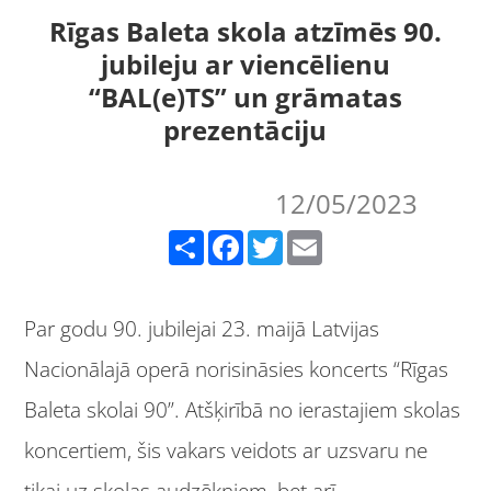
Rīgas Baleta skola atzīmēs 90.
jubileju ar viencēlienu
“BAL(e)TS” un grāmatas
prezentāciju
12/05/2023
Share
Facebook
Twitter
Email
Par godu 90. jubilejai 23. maijā Latvijas
Nacionālajā operā norisināsies koncerts “Rīgas
Baleta skolai 90”. Atšķirībā no ierastajiem skolas
koncertiem, šis vakars veidots ar uzsvaru ne