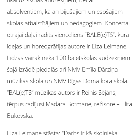
tikai uz skolas audzēkņiem, bet arī
absolventiem, kā arī bijušajiem un esošajiem
skolas atbalstītājiem un pedagogiem. Koncerta
otrajai daļai radīts viencēliens “BALE(e)TS”, kura
idejas un horeogrāfijas autore ir Elza Leimane.
Līdzās vairāk nekā 100 baletskolas audzēkņiem
šajā izrādē piedalās arī NMV Emīla Dārziņa
mūzikas skola un NMV Rīgas Doma kora skola.
“BAL(e)TS” mūzikas autors ir Reinis Sējāns,
tērpus radījusi Madara Botmane, režisore – Elita
Bukovska.
Elza Leimane stāsta: “Darbs ir kā skolnieka