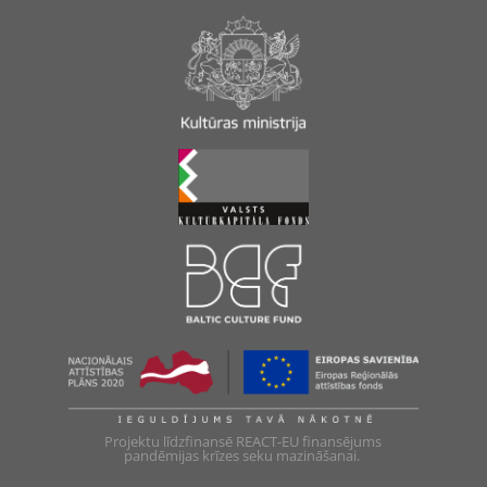
Projektu līdzfinansē REACT-EU finansējums
pandēmijas krīzes seku mazināšanai.