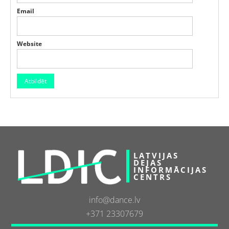
Email
Website
LATVIJAS
DEJAS
INFORMĀCIJAS
CENTRS
info@dance.lv
+371 23307679