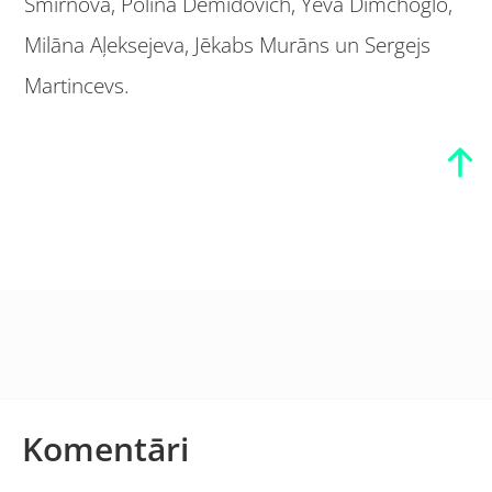
Smirnova, Polina Demidovich, Yeva Dimchoglo,
Milāna Aļeksejeva, Jēkabs Murāns un Sergejs
Martincevs.
Komentāri