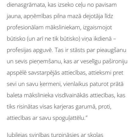
dienasgrāmata, kas izseko ceļu no pavisam
jauna, apņēmības pilna mazā dejotāja līdz
profesionālam māksliniekam, izgaismojot
būtisko (un arī ne tik būtisko) viņa ikdienā –
profesijas apguvē. Tas ir stāsts par pieaugšanu
un sevis pieņemšanu, kas ar veselīgu pašironiju
apspēlē savstarpējās attiecības, attieksmi pret
sevi un savu ķermeni, vienlaikus paturot prātā
baleta mākslinieka visdīvainākās attiecības, kas
tiks risinātas visas karjeras garumā, proti,
attiecības ar savu spoguļattēlu.”
Jubilejas svinības turpināsies ar skolas